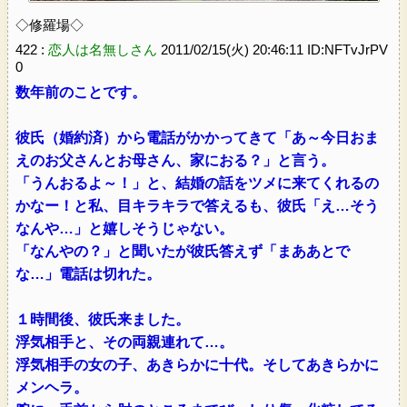
◇修羅場◇
422 :
恋人は名無しさん
2011/02/15(火) 20:46:11 ID:NFTvJrPV
0
数年前のことです。
彼氏（婚約済）から電話がかかってきて「あ～今日おま
えのお父さんとお母さん、家におる？」と言う。
「うんおるよ～！」と、結婚の話をツメに来てくれるの
かなー！と私、目キラキラで答えるも、彼氏「え…そう
なんや…」と嬉しそうじゃない。
「なんやの？」と聞いたが彼氏答えず「まああとで
な…」電話は切れた。
１時間後、彼氏来ました。
浮気相手と、その両親連れて…。
浮気相手の女の子、あきらかに十代。そしてあきらかに
メンヘラ。