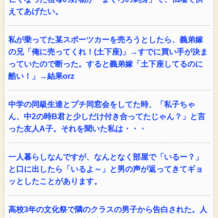
えてあげたい。
私が乗ってた某スポーツカーを売ろうとしたら、義弟嫁
の兄「俺に売ってくれ！(土下座)」→すでに買い手が決ま
っていたので断った。すると義弟嫁「土下座してるのに
酷い！」→結果orz
中学の同級生達とプチ同窓会をしてた時、「私子ちゃ
ん、中2の時B君と少しだけ付き合ってたじゃん？」と言
った友人A子。それを聞いた私は・・・
一人暮らしなんですが、なんとなく部屋で「いるー？」
と口に出したら「いるよ～」と男の声が返ってきてギョ
ッとしたことがあります。
高校3年の文化祭で隣のクラスの男子から告白された。人