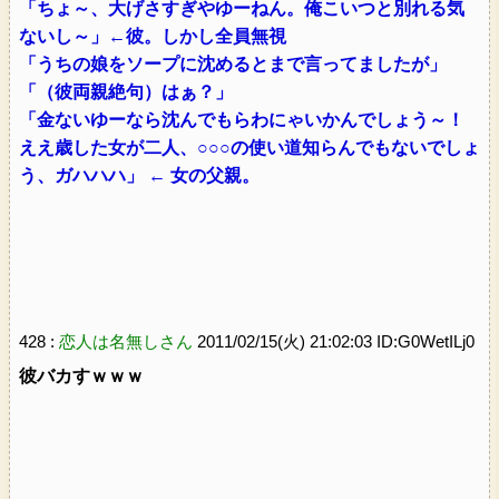
「ちょ～、大げさすぎやゆーねん。俺こいつと別れる気
ないし～」←彼。しかし全員無視
「うちの娘をソープに沈めるとまで言ってましたが」
「（彼両親絶句）はぁ？」
「金ないゆーなら沈んでもらわにゃいかんでしょう～！
ええ歳した女が二人、○○○の使い道知らんでもないでしょ
う、ガハハハ」 ← 女の父親。
428 :
恋人は名無しさん
2011/02/15(火) 21:02:03 ID:G0WetILj0
彼バカすｗｗｗ