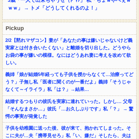
3歳「一人で出来ちゃうぜ（ﾄﾞﾔｧ」 私「ちょｗやべぇｗ
ｗｗ」 → トメ「どうしてくれるのよ！」
Pickup
2/2【黙れマザコン】妻が「あなたの事は嫌いじゃないけど義
実家とは付き合いたくない」と離婚を切り出した。どうやら
お袋の事が嫌いの模様。なにはどうあれ妻に考えを改めて欲
しい。
義姉「娘が結婚5年経っても子供を授からなくて…治療ってど
う？」子無し私「医者に聞くのが一番だよ」義姉「そうじゃ
なくて～イライラ」私「は？」→結果…
結婚するつもりの彼氏を実家に連れていった。しかし… 父母
「そんなまさか…」彼氏「…お久しぶりです」私「？」 → 驚
愕の事実が発覚した
子供を幼稚園に送った後、彼が来て、抱かれてしまった。そ
こに夫が…夫「携帯見せろ」私「い、嫌だ」そしたら、夫は