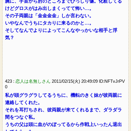
腕に、手首から肘のところまでびっしり傷。化粧してる
けどグロスがはみ出しまくってて怖い…。
その子両親は「金金金金」しか言わない。
いやなんでうちにタカりに来るのかと…。
そしてなんでよりによってこんなやっかいな相手と浮
気？
423 :
恋人は名無しさん
2011/02/15(火) 20:49:09 ID:NFTvJrPV
0
私が頭グラグラしてるうちに、機転のきく妹が彼両親に
連絡してくれた。
それを耳打ちされ、彼両親が来てくれるまで、ダラダラ
間をつなぐ私。
うちの父は頭に血がのぼってるから作戦上いったん退出