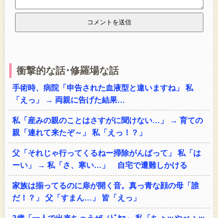
衝撃的な話･修羅場な話
手術時、病院「申告された血液型と違いますね」 私
「えっ」 → 両親に告げた結果…
私「産みの親のことはさすがに聞けない…」 → 育ての
親「連れて来たぞ～」 私「えっ！？」
父「それじゃ行ってくるねー掃除がんばって」 私「は
ーい」 → 私「さ、寒い…」 自宅で遭難しかける
家族は揃ってるのに扉が開く音。真っ青な顔の母「誰
だ！？」 父「すまん…」 皆「えっ」