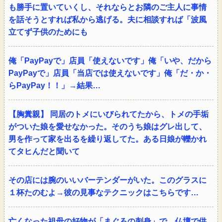
も勝手に置いていくし、それならとお隣のご主人に事情
を話そうとすれば私から逃げる。夫に相談すれば「波風
立てず子供のためにも
俺「PayPayで」店員「使えないです」俺「いや、だから
PayPayで」店員「当店では使えないです」俺「だ・か・
らPayPay！！」→結果…
【胸糞親】 同居のトメにいびられてたから、トメの手垢
がついた娘を愛せなかった。そのうち娘はグレ出して、
男を作って家を出るを繰り返してた。ある日娘が轢かれ
てタヒんだと聞いて
その店には腕のいいバーテンダーがいた。このグラスに
１杯たのむよ→彼の見事なテクニックはこちらです…
亡くなった祖母の好物が「まぐろの刺身」で、仏壇で供