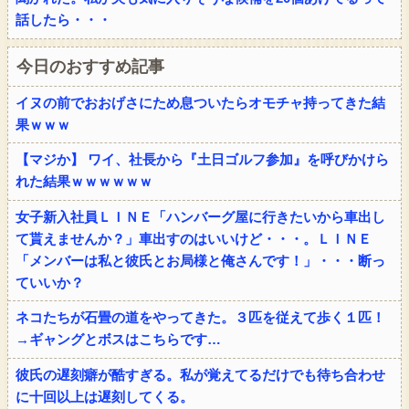
話したら・・・
今日のおすすめ記事
イヌの前でおおげさにため息ついたらオモチャ持ってきた結
果ｗｗｗ
【マジか】 ワイ、社長から『土日ゴルフ参加』を呼びかけら
れた結果ｗｗｗｗｗｗ
女子新入社員ＬＩＮＥ「ハンバーグ屋に行きたいから車出し
て貰えませんか？」車出すのはいいけど・・・。ＬＩＮＥ
「メンバーは私と彼氏とお局様と俺さんです！」・・・断っ
ていいか？
ネコたちが石畳の道をやってきた。３匹を従えて歩く１匹！
→ギャングとボスはこちらです…
彼氏の遅刻癖が酷すぎる。私が覚えてるだけでも待ち合わせ
に十回以上は遅刻してくる。