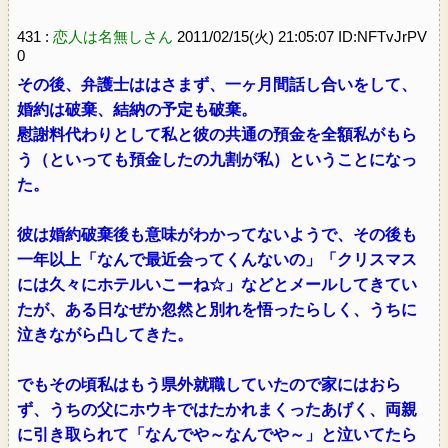
431 :
恋人は名無しさん
2011/02/15(火) 21:05:07 ID:NFTvJrPV
0
その後、弁護士ははさまず、一ヶ月間話し合いをして、
婚約は破棄、結納の予定も破棄。
慰謝料代わりとして私と彼の共通の預金を全額私がもら
う（といっても預金したの九割が私）ということになっ
た。
彼は婚約破棄後も意味がわかってないようで、その後も
一年以上「なんで最近会ってくんないの」「クリスマス
には久々にホテルいこーね☆」などとメールしてきてい
たが、ある日なぜか忽然と別れを悟ったらしく、うちに
泣きながら凸してきた。
でもその頃私はもう県外就職していたので家にはおら
ず、うちの父にホウキではたかれまくったあげく、両親
に引き取られて「なんでや～なんでや～」と泣いてたら