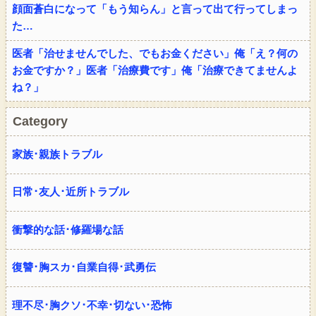
顔面蒼白になって「もう知らん」と言って出て行ってしまっ
た…
医者「治せませんでした、でもお金ください」俺「え？何の
お金ですか？」医者「治療費です」俺「治療できてませんよ
ね？」
Category
家族･親族トラブル
日常･友人･近所トラブル
衝撃的な話･修羅場な話
復讐･胸スカ･自業自得･武勇伝
理不尽･胸クソ･不幸･切ない･恐怖