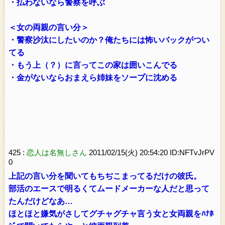
・払わないなら警察を呼ぶ
＜女の両親の言い分＞
・警察沙汰にしたいのか？俺たちには怖いバックがつい
てる
・もう上（？）に言ってこの家は囲いこんでる
・金がないならおまえら姉妹をソープに沈める
425 :
恋人は名無しさん
2011/02/15(火) 20:54:20 ID:NFTvJrPV
0
上記の言い分を聞いてもちぢこまってるだけの彼氏。
部活のエースで明るくてムードメーカーな人だと思って
たんだけどなあ…
ほとほと嫌気がさしてグチャグチャ言う女と女両親をﾊﾅﾎ