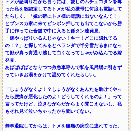
トメが怒鳴りながら言うには、愛しのムチュコタンを奪
った私を敵認定してるトメが私の携帯に何度も電話して
たらしく、「嫁の癖にトメ様の電話に出ないなんて！」
とプンスカ家に来てピンポン押しても出てこないから勝
手に作ってた合鍵で中に入ると孫タン達発見。
「嫁やっぱりいるんじゃない！キー！どこに隠れてる
の！？」と探してみるとベランダで半分雪だるまになっ
て顔が真っ青通り越して白くなってしゃがみ込んでる嫁
発見。
あばばばばとなりつつ救急車呼んで私を風呂場に引きず
っていきお湯をかけて温めてくれたらしい。
「しょうがなくよ！？しょうがなくあんたを助けてやっ
たら腰痛が悪化したのよ！どうしてくれるのよ！」って
言ってたけど、泣きながらだからよく聞こえないし、私
もそれ見て泣いちゃったから聞いてない。
無事退院してからは、トメを腰痛の病院に連れてった。