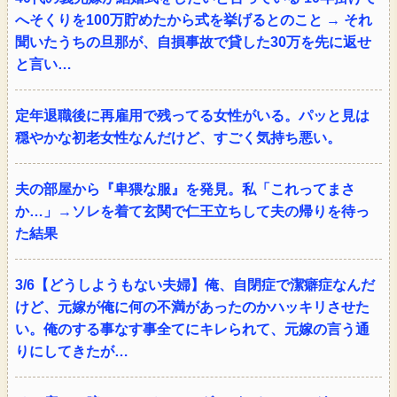
へそくりを100万貯めたから式を挙げるとのこと → それ
聞いたうちの旦那が、自損事故で貸した30万を先に返せ
と言い…
定年退職後に再雇用で残ってる女性がいる。パッと見は
穏やかな初老女性なんだけど、すごく気持ち悪い。
夫の部屋から『卑猥な服』を発見。私「これってまさ
か…」→ソレを着て玄関で仁王立ちして夫の帰りを待っ
た結果
3/6【どうしようもない夫婦】俺、自閉症で潔癖症なんだ
けど、元嫁が俺に何の不満があったのかハッキリさせた
い。俺のする事なす事全てにキレられて、元嫁の言う通
りにしてきたが…