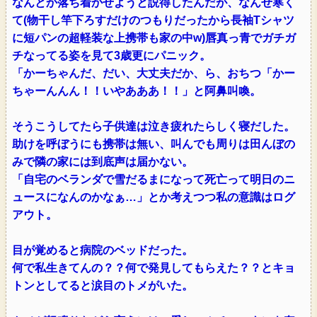
なんとか落ち着かせようと説得したんだが、なんせ寒く
て(物干し竿下ろすだけのつもりだったから長袖Tシャツ
に短パンの超軽装な上携帯も家の中w)唇真っ青でガチガ
チなってる姿を見て3歳更にパニック。
「かーちゃんだ、だい、大丈夫だか、ら、おちつ「かー
ちゃーんんん！！いやあああ！！」と阿鼻叫喚。
そうこうしてたら子供達は泣き疲れたらしく寝だした。
助けを呼ぼうにも携帯は無い、叫んでも周りは田んぼの
みで隣の家には到底声は届かない。
「自宅のベランダで雪だるまになって死亡って明日のニ
ュースになんのかなぁ…」とか考えつつ私の意識はログ
アウト。
目が覚めると病院のベッドだった。
何で私生きてんの？？何で発見してもらえた？？とキョ
トンとしてると涙目のトメがいた。