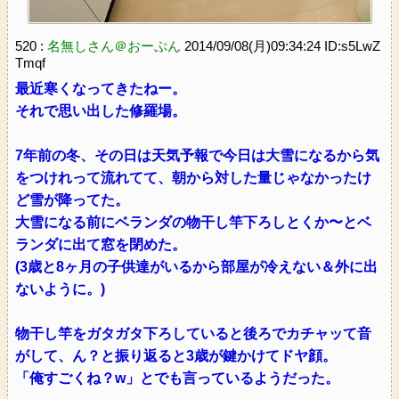
520 :
名無しさん＠おーぷん
2014/09/08(月)09:34:24 ID:s5LwZ
Tmqf
最近寒くなってきたねー。
それで思い出した修羅場。
7年前の冬、その日は天気予報で今日は大雪になるから気
をつけれって流れてて、朝から対した量じゃなかったけ
ど雪が降ってた。
大雪になる前にベランダの物干し竿下ろしとくか〜とベ
ランダに出て窓を閉めた。
(3歳と8ヶ月の子供達がいるから部屋が冷えない＆外に出
ないように。)
物干し竿をガタガタ下ろしていると後ろでカチャッて音
がして、ん？と振り返ると3歳が鍵かけてドヤ顔。
「俺すごくね？w」とでも言っているようだった。