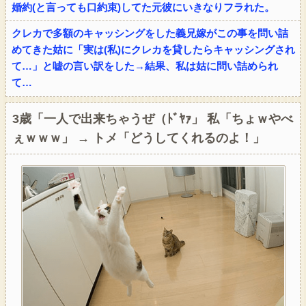
婚約(と言っても口約束)してた元彼にいきなりフラれた。
クレカで多額のキャッシングをした義兄嫁がこの事を問い詰
めてきた姑に「実は(私)にクレカを貸したらキャッシングされ
て…」と嘘の言い訳をした→結果、私は姑に問い詰められ
て…
3歳「一人で出来ちゃうぜ（ﾄﾞﾔｧ」 私「ちょｗやべ
ぇｗｗｗ」 → トメ「どうしてくれるのよ！」