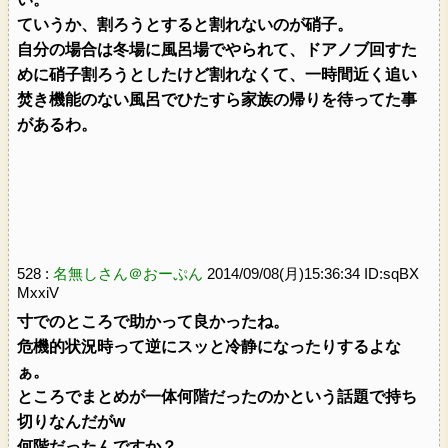
ていうか、割ろうとすると割れないのが硝子。
自分の場合は冬場に風呂場でやられて、ドアノブ回すた
めに硝子割ろうとしたけど割れなくて、一時間近く追い
焚き機能のない風呂でひたすら家族の帰りを待ってた事
があるわ。
528 :
名無しさん＠おーぷん
2014/09/08(月)15:36:34 ID:sqBX
MxxiV
寸でのところで助かって良かったね。
危機的状況時って逆にスッと冷静になったりするよな
ぁ。
ところでまとめが一体何階だったのかという話題で持ち
切りなんだがw
何階だったんですか？