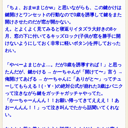
「ちょ、おまwまじかw」と思いながらも、この鍵かけは
鍵開けとワンセットの行動なので3歳を誘導して鍵をまた
開けさせたのだが窓が開かない。
え。とよくよく見てみると寝返りイタズラ大好きの8ヶ
月、窓の下に付いてるキッズロック(子供が窓を勝手に開
けないようにしておく非常に軽いボタン)を押しておった
わい。
「やべーよまじかよ…。だが3歳を誘導すれば！」と思っ
たんだが、鍵かける → かーちゃんが「開けて〜」言う →
俺開けてあげる → かーちゃんに「ありがと〜」ってチュ
ーしてもらえる！(・∀・)の絶対公式が崩れた3歳はパニク
って泣きながら鍵をガッチャガッチャやってた。
「かーちゃーんんん！！お願い帰ってきてえええ！！あ
おーんんん！！」って泣き叫んでたから話聞いてくれな
い。