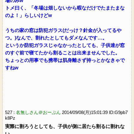
場のみw
トメ曰く、「冬場は畑しないから暇なだけでたまたまな
のよ！」らしいけどw
うちの家の窓は防犯ガラス(だっけ？針金が入ってるや
つ。)なんで、割れたとしてもダメなんです…。
というか防犯ガラスじゃなかったとしても、子供達が窓
のすぐ前で寝てたから割ることは出来ませんでした。
ちょっとの用事でも携帯は肌身離さず持っとかなきゃで
すねw
527 :
名無しさん＠おーぷん
2014/09/08(月)15:01:39 ID:G9pb7
k8Pz
実際に割ろうとしても、子供が側に居たら割るに割れな
い。