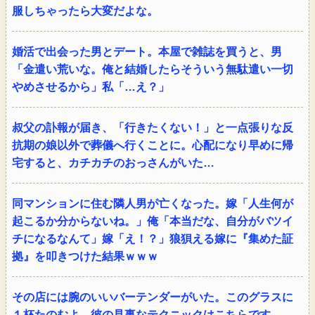
服しちゃったら大変だよな。
婚活で出会った男とデート。本屋で雑誌を買うと、男
「金遣い荒いな。俺と結婚したらそういう無駄遣い一切
やめさせるから」私「…え？」
叔父の訃報が届き、「行きたくない！」と一点張りな反
抗期の娘以外で葬儀へ行くことに。心配になり早めに帰
宅すると、カチカチのおっさんがいた…
同マンションに住む隣人男が亡くなった。嫁「人生何が
起こるか分からないね。」俺「本当だな、自分がバツイ
チになるなんて」嫁「え！？」狼狽える嫁に『集めた証
拠』を叩きつけた結果ｗｗｗ
その店には腕のいいバーテンダーがいた。このグラスに
１杯たのむよ→彼の見事なテクニックはこちらです…