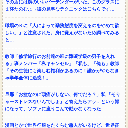
その店には腕のいいバーテンダーがいた。このグラスに
１杯たのむよ→彼の見事なテクニックはこちらです…
職場のＫに「人によって勤務態度を変えるのをやめて欲
しい。」と注意された。身に覚えがないため調べてみる
と…
教師「修学旅行のお前達の班に障礙学級の男子を入れ
る」班メンバー「私キャンセル」「私も」「俺も」教師
「その生徒にも楽しむ権利があるのに！誰かがやらなき
ゃ学年全体に迷惑！」
旦那「お盆なのに頭痛がしない、何でだろ？」私 「そり
ゃーストレスないんでしょ」と答えたらアッ…という顔
になって、ソファに座りこんで動かなくなった
漫画とかで世界征服をたくらむ悪人がいるけど、世界征