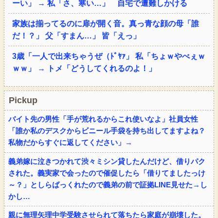
ーい」 → 私「さ、寒い…」 自宅で遭難しかける
家族は揃ってるのに扉が開く音。真っ青な顔の母「誰
だ！？」 父「すまん…」 皆「えっ」
3歳「一人で出来ちゃうぜ（ﾄﾞﾔｧ」 私「ちょｗやべぇｗ
ｗｗ」 → トメ「どうしてくれるのよ！」
Pickup
バイト先の男性「手が荒れるからこれ使いなよ」社員女性
「誰か私のデスクからビニール手袋を持ち出してますよね？
私物だからすぐに返してください」→
義弟嫁に泣きつかれて渋々ミシン貸したんだけど、借りパク
された。義実家で会ったので催促したら「借りてましたっけ
～？」としらばっくれたので義弟の前で証拠LINE見せた→し
かし…
親に無理矢理中学受験させられて落ちたら家庭が崩壊した。