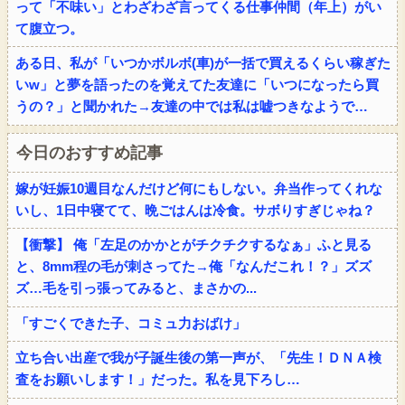
って「不味い」とわざわざ言ってくる仕事仲間（年上）がい
て腹立つ。
ある日、私が「いつかボルボ(車)が一括で買えるくらい稼ぎた
いw」と夢を語ったのを覚えてた友達に「いつになったら買
うの？」と聞かれた→友達の中では私は嘘つきなようで…
今日のおすすめ記事
嫁が妊娠10週目なんだけど何にもしない。弁当作ってくれな
いし、1日中寝てて、晩ごはんは冷食。サボりすぎじゃね？
【衝撃】 俺「左足のかかとがチクチクするなぁ」ふと見る
と、8mm程の毛が刺さってた→俺「なんだこれ！？」ズズ
ズ…毛を引っ張ってみると、まさかの...
「すごくできた子、コミュ力おばけ」
立ち合い出産で我が子誕生後の第一声が、「先生！ＤＮＡ検
査をお願いします！」だった。私を見下ろし…