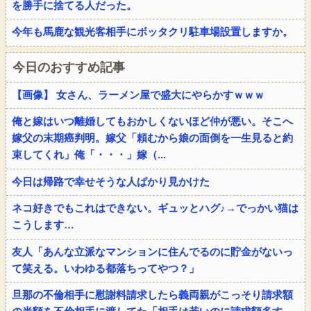
を勝手に捨てる人だった。
今年も馬鹿な観光客相手にボッタクリ駐車場設置しますか。
今日のおすすめ記事
【画像】 女さん、ラーメン屋で盛大にやらかすｗｗｗ
俺と嫁はいつ離婚してもおかしくないほど仲が悪い。そこへ
嫁父の末期癌判明。嫁父「頼むから娘の面倒を一生見ると約
束してくれ」俺「・・・」嫁（...
今日は帰路で幸せそうな人ばかり見かけた
ネコ好きでもこれはできない。ギュッとハグ♪→でっかい猫は
こうします…
友人「あんな立派なマンションに住んでるのに貯金がないっ
て笑える。いわゆる都落ちってやつ？」
旦那の不倫相手に慰謝料請求したら義両親がこっそり請求額