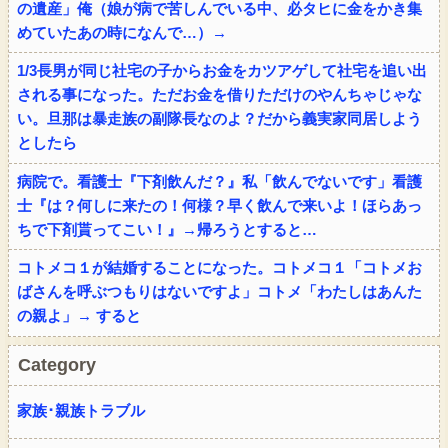
の遺産」俺（娘が病で苦しんでいる中、必タヒに金をかき集
めていたあの時になんで…）→
1/3長男が同じ社宅の子からお金をカツアゲして社宅を追い出
される事になった。ただお金を借りただけのやんちゃじゃな
い。旦那は暴走族の副隊長なのよ？だから義実家同居しよう
としたら
病院で。看護士『下剤飲んだ？』私「飲んでないです」看護
士『は？何しに来たの！何様？早く飲んで来いよ！ほらあっ
ちで下剤貰ってこい！』→帰ろうとすると…
コトメコ１が結婚することになった。コトメコ１「コトメお
ばさんを呼ぶつもりはないですよ」コトメ「わたしはあんた
の親よ」→ すると
Category
家族･親族トラブル