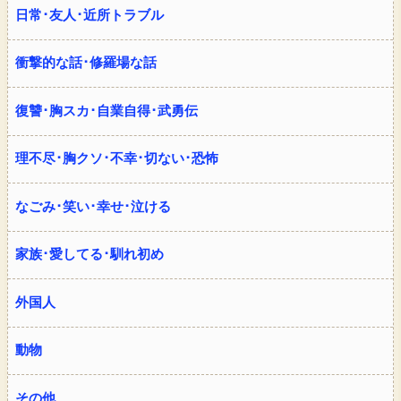
日常･友人･近所トラブル
衝撃的な話･修羅場な話
復讐･胸スカ･自業自得･武勇伝
理不尽･胸クソ･不幸･切ない･恐怖
なごみ･笑い･幸せ･泣ける
家族･愛してる･馴れ初め
外国人
動物
その他