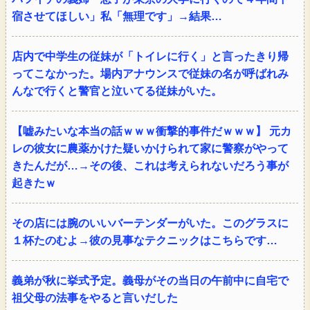
宿させてほしい」私「無理です」→結果…
店内で中学生の従妹が「トイレに行く」と言ったきり帰
ってこなかった。場内アナウンスで従妹の名が呼ばれみ
んなで行くと警官と泣いてる従妹がいた。
【嘘みたいな本当の話ｗｗｗ衝撃的事件だｗｗｗ】 元カ
レの彼女に農薬かけた疑いかけられて家に警察がやって
きたんだが…→その後、これは考えられないだろう事が
起きたｗ
その店には腕のいいバーテンダーがいた。このグラスに
１杯たのむよ→彼の見事なテクニックはこちらです…
義弟が秋に挙式予定。義母がその当日の午前中に自宅で
祖父母の法事をやると言いだした