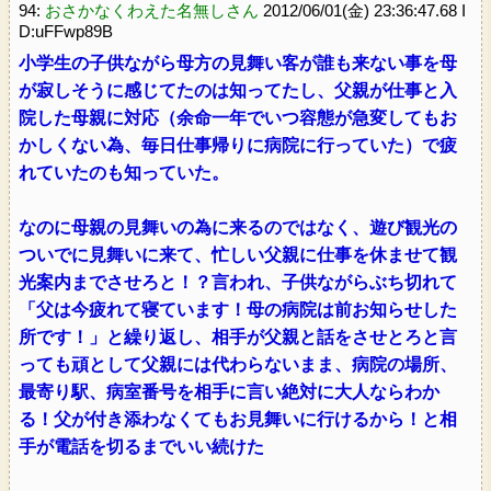
94:
おさかなくわえた名無しさん
2012/06/01(金) 23:36:47.68 I
D:uFFwp89B
小学生の子供ながら母方の見舞い客が誰も来ない事を母
が寂しそうに感じてたのは知ってたし、父親が仕事と入
院した母親に対応（余命一年でいつ容態が急変してもお
かしくない為、毎日仕事帰りに病院に行っていた）で疲
れていたのも知っていた。
なのに母親の見舞いの為に来るのではなく、遊び観光の
ついでに見舞いに来て、忙しい父親に仕事を休ませて観
光案内までさせろと！？言われ、子供ながらぶち切れて
「父は今疲れて寝ています！母の病院は前お知らせした
所です！」と繰り返し、相手が父親と話をさせとろと言
っても頑として父親には代わらないまま、病院の場所、
最寄り駅、病室番号を相手に言い絶対に大人ならわか
る！父が付き添わなくてもお見舞いに行けるから！と相
手が電話を切るまでいい続けた