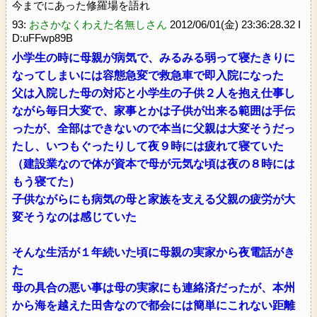
今までにあった修羅場を語れ
93:
おさかなくわえた名無しさん
2012/06/01(金) 23:36:28.32 I
D:uFFwp89B
小学生の時に母親が病気で、みるみる弱って寝たきりに
なってしまいには容態急変で救急車で即入院になった
父は入院した母の対応と小学生の子供２人を抱え仕事し
ながら毎日大変で、家事とかは子供が出来る範囲は手伝
ったが、全部はできないので本当に父親は大変そうだっ
たし、いつもぐったりして夜９時には疲れて寝ていた
（建設業なので体が資本で母が元気な頃は夜の８時には
もう寝てた）
子供ながらにも病気の母と家族を支える父親の疲労が大
変そうなのは感じていた
そんな生活が１年続いた頃に母親の実家から夜電話がき
た
母の具合の悪い事は母の実家にも連絡済だったが、本州
から海を越えた田舎なので都会には簡単にこれない距離