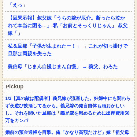
「えっ」
【因果応報】叔父嫁「うちの嫁が厄介。断ったら泣か
れて本当に困る…」 私「お前とそっくりじゃん」 叔父
嫁「」
私＆旦那「子供が生まれたー！」 → これが切っ掛けで
旦那は両親を失った
義伯母「じまん自慢じまん自慢」 → 義父、わろた
Pickup
1/3【真の敵は配偶者】義兄嫁が流産した。妊娠中にも関わら
ず夜遊び飲酒してるから。義兄嫁の発言自体も頭おかしい
し。それを聞いた旦那は「義兄嫁を慰めるために出産費用50
万をカンパ
婚前の預金通帳を目撃。俺「かなり高額だけど」嫁「祖父母