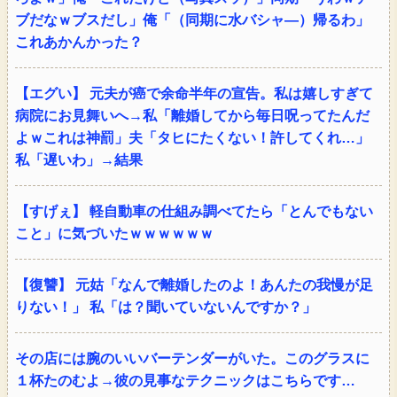
ブだなｗブスだし」俺「（同期に水バシャ―）帰るわ」
これあかんかった？
【エグい】 元夫が癌で余命半年の宣告。私は嬉しすぎて
病院にお見舞いへ→私「離婚してから毎日呪ってたんだ
よｗこれは神罰」夫「タヒにたくない！許してくれ…」
私「遅いわ」→結果
【すげぇ】 軽自動車の仕組み調べてたら「とんでもない
こと」に気づいたｗｗｗｗｗｗ
【復讐】 元姑「なんで離婚したのよ！あんたの我慢が足
りない！」 私「は？聞いていないんですか？」
その店には腕のいいバーテンダーがいた。このグラスに
１杯たのむよ→彼の見事なテクニックはこちらです…