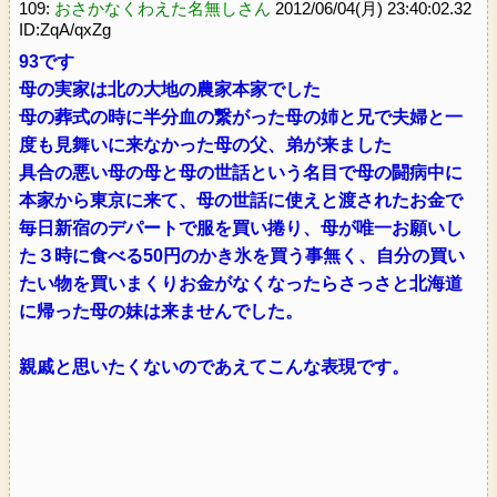
109:
おさかなくわえた名無しさん
2012/06/04(月) 23:40:02.32
ID:ZqA/qxZg
93です
母の実家は北の大地の農家本家でした
母の葬式の時に半分血の繋がった母の姉と兄で夫婦と一
度も見舞いに来なかった母の父、弟が来ました
具合の悪い母の母と母の世話という名目で母の闘病中に
本家から東京に来て、母の世話に使えと渡されたお金で
毎日新宿のデパートで服を買い捲り、母が唯一お願いし
た３時に食べる50円のかき氷を買う事無く、自分の買い
たい物を買いまくりお金がなくなったらさっさと北海道
に帰った母の妹は来ませんでした。
親戚と思いたくないのであえてこんな表現です。