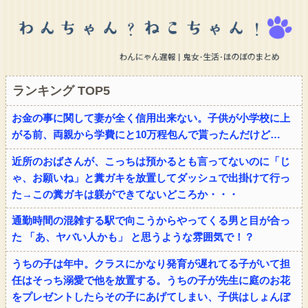
ランキング TOP5
お金の事に関して妻が全く信用出来ない。子供が小学校に上
がる前、両親から学費にと10万程包んで貰ったんだけど…
近所のおばさんが、こっちは預かるとも言ってないのに「じ
ゃ、お願いね」と糞ガキを放置してダッシュで出掛けて行っ
た→この糞ガキは躾ができてないどころか・・・
通勤時間の混雑する駅で向こうからやってくる男と目が合っ
た 「あ、ヤバい人かも」 と思うような雰囲気で！？
うちの子は年中。クラスにかなり発育が遅れてる子がいて担
任はそっち溺愛で他を放置する。うちの子が先生に庭のお花
をプレゼントしたらその子にあげてしまい、子供はしょんぼ