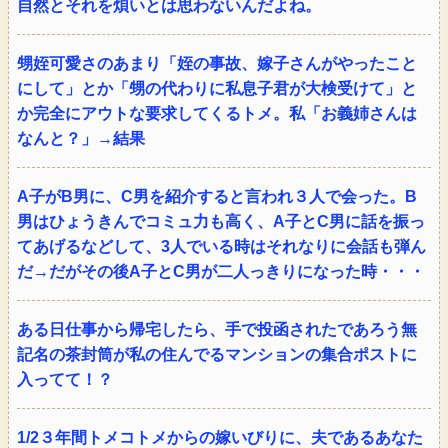
自然とそれを煩いとは思わないんだよね。
甥姪可愛さのあまり「姪の事故、嫁子さんがやったこと
にして」とか「甥の代わりに私息子君が大検受けて」と
か完全にアウトな要求してくるトメ。私「お義姉さんは
なんと？」→結果
A子がB男に、C男を紹介すると言われ３人で会った。B
男はひょうきんでコミュ力も高く、A子とC男に話を振っ
てあげるなどして、3人でいる時はそれなりに会話も弾ん
だ→だがその後A子とC男が二人っきりになった時・・・
ある日仕事から帰宅したら、手で投函されたであろう無
記名の茶封筒が私の住んでるマンションの集合ポストに
入ってて！？
1/2３年間トメコトメからの嫁いびりに、夫であるあなた