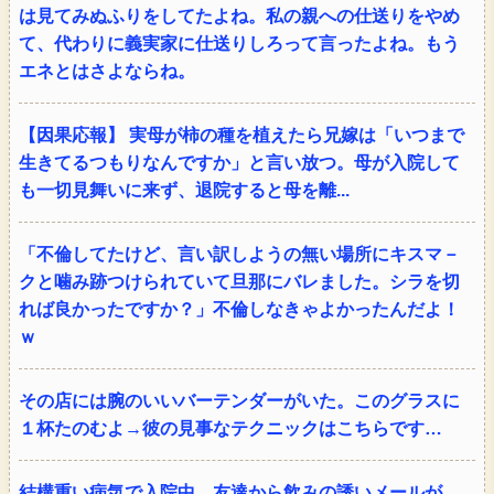
は見てみぬふりをしてたよね。私の親への仕送りをやめ
て、代わりに義実家に仕送りしろって言ったよね。もう
エネとはさよならね。
【因果応報】 実母が柿の種を植えたら兄嫁は「いつまで
生きてるつもりなんですか」と言い放つ。母が入院して
も一切見舞いに来ず、退院すると母を離...
「不倫してたけど、言い訳しようの無い場所にキスマ－
クと噛み跡つけられていて旦那にバレました。シラを切
れば良かったですか？」不倫しなきゃよかったんだよ！
ｗ
その店には腕のいいバーテンダーがいた。このグラスに
１杯たのむよ→彼の見事なテクニックはこちらです…
結構重い病気で入院中、友達から飲みの誘いメールが。