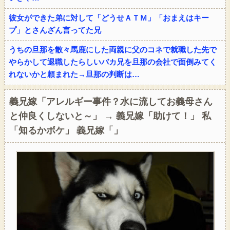
彼女ができた弟に対して「どうせＡＴＭ」「おまえはキー
プ」とさんざん言ってた兄
うちの旦那を散々馬鹿にした両親に父のコネで就職した先で
やらかして退職したらしいバカ兄を旦那の会社で面倒みてく
れないかと頼まれた→旦那の判断は…
義兄嫁「アレルギー事件？水に流してお義母さん
と仲良くしないと～」 → 義兄嫁「助けて！」 私
「知るかボケ」 義兄嫁「」