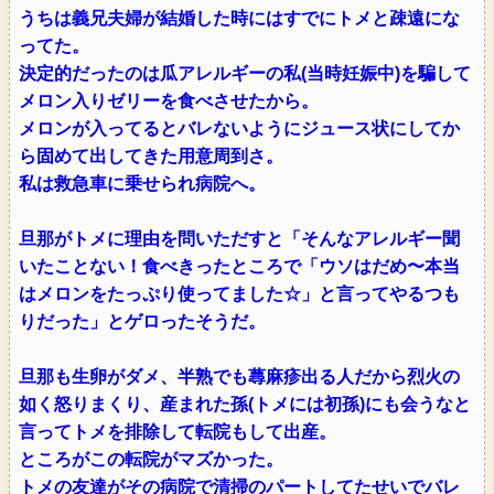
うちは義兄夫婦が結婚した時にはすでにトメと疎遠にな
ってた。
決定的だったのは瓜アレルギーの私(当時妊娠中)を騙して
メロン入りゼリーを食べさせたから。
メロンが入ってるとバレないようにジュース状にしてか
ら固めて出してきた用意周到さ。
私は救急車に乗せられ病院へ。
旦那がトメに理由を問いただすと「そんなアレルギー聞
いたことない！食べきったところで「ウソはだめ〜本当
はメロンをたっぷり使ってました☆」と言ってやるつも
りだった」とゲロったそうだ。
旦那も生卵がダメ、半熟でも蕁麻疹出る人だから烈火の
如く怒りまくり、産まれた孫(トメには初孫)にも会うなと
言ってトメを排除して転院もして出産。
ところがこの転院がマズかった。
トメの友達がその病院で清掃のパートしてたせいでバレ