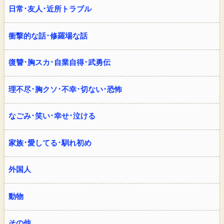
日常･友人･近所トラブル
衝撃的な話･修羅場な話
復讐･胸スカ･自業自得･武勇伝
理不尽･胸クソ･不幸･切ない･恐怖
なごみ･笑い･幸せ･泣ける
家族･愛してる･馴れ初め
外国人
動物
その他