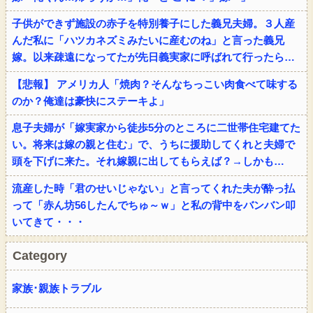
子供ができず施設の赤子を特別養子にした義兄夫婦。３人産
んだ私に「ハツカネズミみたいに産むのね」と言った義兄
嫁。以来疎遠になってたが先日義実家に呼ばれて行ったら…
【悲報】 アメリカ人「焼肉？そんなちっこい肉食べて味する
のか？俺達は豪快にステーキよ」
息子夫婦が「嫁実家から徒歩5分のところに二世帯住宅建てた
い。将来は嫁の親と住む」で、うちに援助してくれと夫婦で
頭を下げに来た。それ嫁親に出してもらえば？→しかも…
流産した時「君のせいじゃない」と言ってくれた夫が酔っ払
って「赤ん坊56したんでちゅ～ｗ」と私の背中をバンバン叩
いてきて・・・
Category
家族･親族トラブル