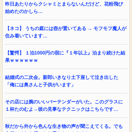
昨日あたりからクシャミとまらないんだけど、花粉飛び
始めたのかしら…
【ネコ】 うちの庭には壺が置いてある → モフモフ魔人が
住み着いています…
【驚愕】 １泊1000円の宿に『１年以上』泊まり続けた結
果ｗｗｗｗｗｗ
結婚式の二次会。新郎いきなり土下座して泣き出した
「俺には奥さんと子供がいます」
その店には腕のいいバーテンダーがいた。このグラスに
１杯たのむよ→彼の見事なテクニックはこちらです…
秋だから外から色んな生き物の声が聞こえてくる。でも