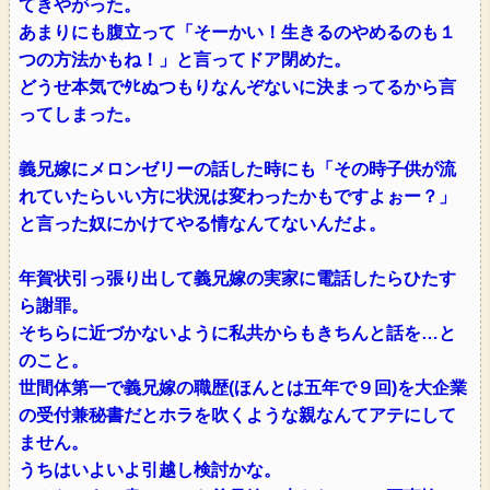
てきやがった。
あまりにも腹立って「そーかい！生きるのやめるのも１
つの方法かもね！」と言ってドア閉めた。
どうせ本気でﾀﾋぬつもりなんぞないに決まってるから言
ってしまった。
義兄嫁にメロンゼリーの話した時にも「その時子供が流
れていたらいい方に状況は変わったかもですよぉー？」
と言った奴にかけてやる情なんてないんだよ。
年賀状引っ張り出して義兄嫁の実家に電話したらひたす
ら謝罪。
そちらに近づかないように私共からもきちんと話を…と
のこと。
世間体第一で義兄嫁の職歴(ほんとは五年で９回)を大企業
の受付兼秘書だとホラを吹くような親なんてアテにして
ません。
うちはいよいよ引越し検討かな。