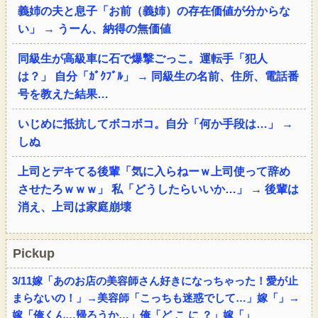
義姉の夫と息子「お前（義姉）の存在価値が分からな
い」 → うーん、納得の無価値
同級生が高級車に石で爆撃ごっこ。運転手「犯人
は？」 自分「ｶﾞｸﾌﾞﾙ」 → 同級生の名前、住所、電話番
号を教えた結果…
いじめに抵抗してボコボコ。自分「何か手段は…」 →
しぬ
上司とデキてる後輩「気に入らねーｗ上司使って辞め
させたろｗｗｗ」 私「どうしたらいいか…」 → 後輩は
消え、上司は家庭崩壊
Pickup
3/11嫁「あのお店の美容師さん好きになっちゃった！愛が止
まらないの！」→美容師「こっちも迷惑でして…」嫁「」→
嫁「俺くん…帰ろうか…」俺「ど こ に ？」嫁「」