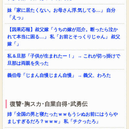
妹「家に居たくない。お母さん浮.気してる…」 自分
「えっ」
【因果応報】叔父嫁「うちの嫁が厄介。断ったら泣か
れて本当に困る…」 私「お前とそっくりじゃん」 叔父
嫁「」
私＆旦那「子供が生まれたー！」 → これが切っ掛けで
旦那は両親を失った
義伯母「じまん自慢じまん自慢」 → 義父、わろた
復讐･胸スカ･自業自得･武勇伝
姉「全国の男と寝たったｗｗもうシぬお前にはうらや
ましすぎるだろ？ｗｗｗ」 私「チクったろ」