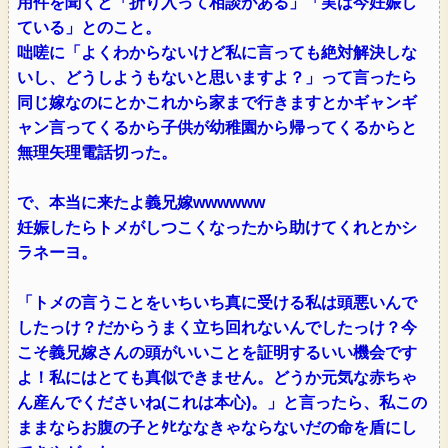
用件を聞くと「折り入って相談がある」「実は今妊娠し
ている」とのこと。
咄嗟に「よくわからないけど私に言っても絶対解決しな
いし、どうしようもないと思いますよ？」って言ったら
同じ嫁なのにとかこれから家まで行きますとかギャンギ
ャン言ってくるから子供が幼稚園から帰ってくるからと
無理矢理電話切った。
で、本当に来たよ義兄嫁wwwwww
妊娠したらトメがしつこくなったから助けてくれとかシ
ラネーヨ。
「トメの言うことをいちいち真に受ける私は頭悪いんで
したっけ？だからうまく立ち回れないんでしたっけ？今
こそ義兄嫁さんの頭がいいことを証明するいい機会です
よ！私にはとても真似できません。どうか元気な赤ちゃ
ん産んでくださいね(これは本心)。」と言ったら、私この
ままならお腹の子とﾀﾋななきゃならないだの命を盾にし