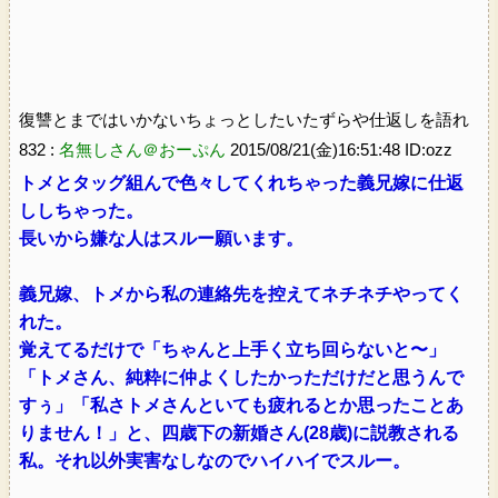
復讐とまではいかないちょっとしたいたずらや仕返しを語れ
832 :
名無しさん＠おーぷん
2015/08/21(金)16:51:48 ID:ozz
トメとタッグ組んで色々してくれちゃった義兄嫁に仕返
ししちゃった。
長いから嫌な人はスルー願います。
義兄嫁、トメから私の連絡先を控えてネチネチやってく
れた。
覚えてるだけで「ちゃんと上手く立ち回らないと〜」
「トメさん、純粋に仲よくしたかっただけだと思うんで
すぅ」「私さトメさんといても疲れるとか思ったことあ
りません！」と、四歳下の新婚さん(28歳)に説教される
私。それ以外実害なしなのでハイハイでスルー。