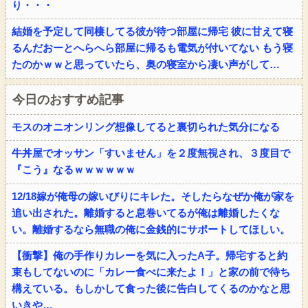
り・・・
結婚を予定して同棲してる彼が待つ部屋に帰宅 彼に甘えて寝
るんだおーとへらへら部屋に帰るも電気が付いてない もう寝
たのかｗｗと思っていたら、奥の寝室から凄い声がして…
今日のおすすめ記事
モスのオニオンリング想像してると裏切られた気分になる
牛丼屋でオッサン「すいません」を２度無視され、３度目で
『こう』なるｗｗｗｗｗｗ
12/18嫁が俺母の嫁いびりにキレた。そしたらなぜか俺が家を
追い出された。離婚すると息巻いてるが俺は離婚したくな
い。離婚するなら無職の俺に金銭的にサポートしてほしい。
【衝撃】俺の手作りカレーを気に入ったA子。帰宅すると約
束もしてないのに「カレー食べに来たよ！」と家の前で待ち
構えている。もしかして食った後に告白してくるのかなと思
いきや…