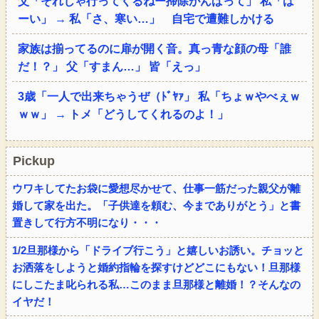
父「それじゃ行ってくるねー掃除がんばって」 私「は
ーい」 → 私「さ、寒い…」 自宅で遭難しかける
家族は揃ってるのに扉が開く音。真っ青な顔の母「誰
だ！？」 父「すまん…」 皆「えっ」
3歳「一人で出来ちゃうぜ（ﾄﾞﾔｧ」 私「ちょｗやべぇｗ
ｗｗ」 → トメ「どうしてくれるのよ！」
Pickup
ウワキしてたお袋に愛想尽かせて、仕事一筋だった親父が離
婚して家を出た。「子供達を頼む、今までありがとう」と書
置きして行方不明になり・・・
1/2旦那様から「ドライブ行こう」と嬉しいお誘い。チョッと
お洒落をしようと婚約指輪を探すけどどこにもない！旦那様
にしこたま叱られる私…このまま旦那様と離婚！？そんなの
イヤだ！