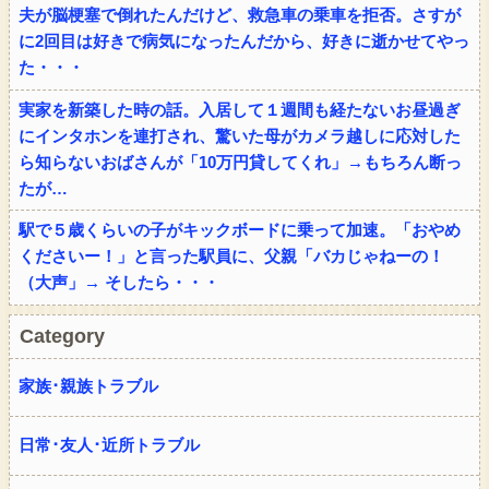
夫が脳梗塞で倒れたんだけど、救急車の乗車を拒否。さすが
に2回目は好きで病気になったんだから、好きに逝かせてやっ
た・・・
実家を新築した時の話。入居して１週間も経たないお昼過ぎ
にインタホンを連打され、驚いた母がカメラ越しに応対した
ら知らないおばさんが「10万円貸してくれ」→もちろん断っ
たが…
駅で５歳くらいの子がキックボードに乗って加速。「おやめ
くださいー！」と言った駅員に、父親「バカじゃねーの！
（大声」→ そしたら・・・
Category
家族･親族トラブル
日常･友人･近所トラブル