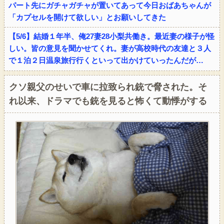
パート先にガチャガチャが置いてあって今日おばあちゃんが
「カプセルを開けて欲しい」とお願いしてきた
【5/6】結婚１年半、俺27妻28小梨共働き。最近妻の様子が怪
しい。皆の意見を聞かせてくれ。妻が高校時代の友達と３人
で１泊２日温泉旅行行くといって出かけていったんだが…
クソ親父のせいで車に拉致られ銃で脅された。そ
れ以来、ドラマでも銃を見ると怖くて動悸がする