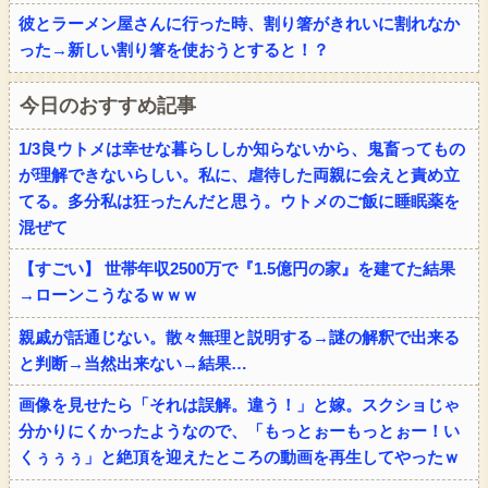
彼とラーメン屋さんに行った時、割り箸がきれいに割れなか
った→新しい割り箸を使おうとすると！？
今日のおすすめ記事
1/3良ウトメは幸せな暮らししか知らないから、鬼畜ってもの
が理解できないらしい。私に、虐待した両親に会えと責め立
てる。多分私は狂ったんだと思う。ウトメのご飯に睡眠薬を
混ぜて
【すごい】 世帯年収2500万で『1.5億円の家』を建てた結果
→ローンこうなるｗｗｗ
親戚が話通じない。散々無理と説明する→謎の解釈で出来る
と判断→当然出来ない→結果…
画像を見せたら「それは誤解。違う！」と嫁。スクショじゃ
分かりにくかったようなので、「もっとぉーもっとぉー！い
くぅぅぅ」と絶頂を迎えたところの動画を再生してやったｗ