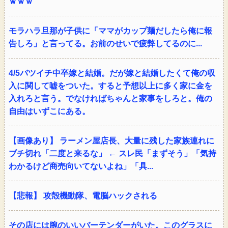
ｗｗｗ
モラハラ旦那が子供に「ママがカップ麺だしたら俺に報
告しろ」と言ってる。お前のせいで疲弊してるのに...
4/5バツイチ中卒嫁と結婚。だが嫁と結婚したくて俺の収
入に関して嘘をついた。すると予想以上に多く家に金を
入れろと言う。でなければちゃんと家事をしろと。俺の
自由はいずこにある。
【画像あり】 ラーメン屋店長、大量に残した家族連れに
ブチ切れ「二度と来るな」 ← スレ民「まずそう」「気持
わかるけど商売向いてないよね」「具...
【悲報】 攻殻機動隊、電脳ハックされる
その店には腕のいいバーテンダーがいた。このグラスに