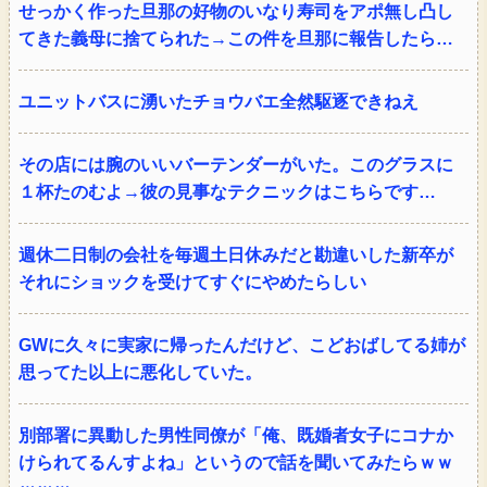
せっかく作った旦那の好物のいなり寿司をアポ無し凸し
てきた義母に捨てられた→この件を旦那に報告したら…
ユニットバスに湧いたチョウバエ全然駆逐できねえ
その店には腕のいいバーテンダーがいた。このグラスに
１杯たのむよ→彼の見事なテクニックはこちらです…
週休二日制の会社を毎週土日休みだと勘違いした新卒が
それにショックを受けてすぐにやめたらしい
GWに久々に実家に帰ったんだけど、こどおばしてる姉が
思ってた以上に悪化していた。
別部署に異動した男性同僚が「俺、既婚者女子にコナか
けられてるんすよね」というので話を聞いてみたらｗｗ