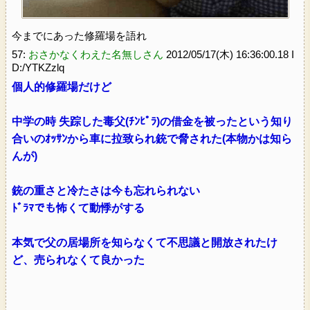
今までにあった修羅場を語れ
57:
おさかなくわえた名無しさん
2012/05/17(木) 16:36:00.18 I
D:/YTKZzlq
個人的修羅場だけど
中学の時 失踪した毒父(ﾁﾝﾋﾟﾗ)の借金を被ったという知り
合いのｵｯｻﾝから車に拉致られ銃で脅された(本物かは知ら
んが)
銃の重さと冷たさは今も忘れられない
ﾄﾞﾗﾏでも怖くて動悸がする
本気で父の居場所を知らなくて不思議と開放されたけ
ど、売られなくて良かった