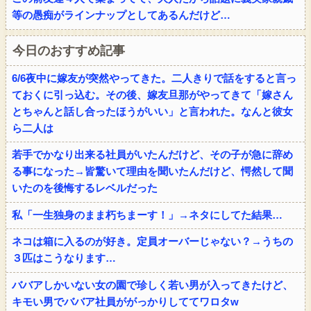
等の愚痴がラインナップとしてあるんだけど…
今日のおすすめ記事
6/6夜中に嫁友が突然やってきた。二人きりで話をすると言っ
ておくに引っ込む。その後、嫁友旦那がやってきて「嫁さん
とちゃんと話し合ったほうがいい」と言われた。なんと彼女
ら二人は
若手でかなり出来る社員がいたんだけど、その子が急に辞め
る事になった→皆驚いて理由を聞いたんだけど、愕然して聞
いたのを後悔するレベルだった
私「一生独身のまま朽ちまーす！」→ネタにしてた結果…
ネコは箱に入るのが好き。定員オーバーじゃない？→うちの
３匹はこうなります…
ババアしかいない女の園で珍しく若い男が入ってきたけど、
キモい男でババア社員ががっかりしててワロタw