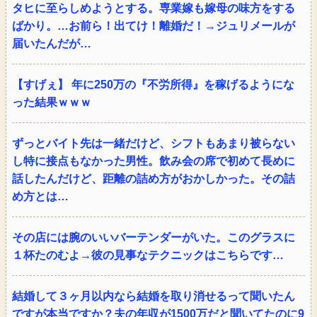
タヒに至らしめようとする。専業嫁も嫁母の味方をする
ばかり。…お前ら！出てけ！離婚だ！→ジュリメールが
届いたんだが…
【すげぇ】 年に250万の『不労所得』を稼げるようにな
った結果ｗｗｗ
ずっとバイト先は一緒だけど、シフトもあまり被らない
し特に接点もなかった男性。飲み会の席で初めて長めに
話したんだけど、距離の詰め方がおかしかった。その詰
め方とは…
その店には腕のいいバーテンダーがいた。このグラスに
１杯たのむよ→彼の見事なテクニックはこちらです…
結婚して３ヶ月以内なら結婚を取り消せるって聞いたん
ですが本当ですか？夫の年収が1500万だと聞いてたのに9