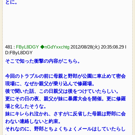
とに。
481 :
FByL8DGY ◆nGdYxxchtg
2012/08/28(火) 20:35:08.29 I
D:FByL8DGY
そこで知った衝撃の内容がこちら。
今回のトラブルの前に母親と野郎が公園に車止めて密会
現場に、なぜか親父が乗り込んで修羅場。
後で聞いた話、この日親父は後をつけていたらしい。
更にその日の夜、親父が妹に暴露大会を開催。更に修羅
場と化したそうな。
妹にキレられ泣かれ、さすがに反省した母親は野郎に会
わない連絡しないと約束。
それなのに、野郎とちょくちょくメールはしていたらし