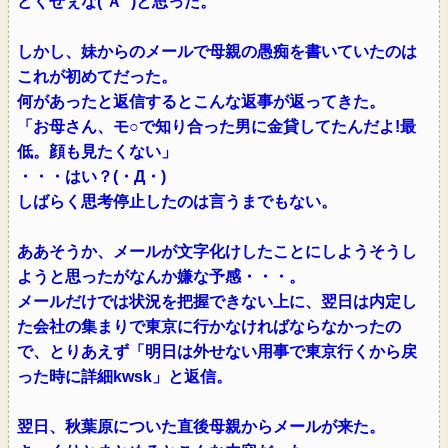
どくせぇな(′Ａ` )と思った。
しかし、妹からのメールで母親の愚痴を書いていたのは
これが初めてだった。
何があったと返信するとこんな返事が返ってきた。
「お母さん、モ○で知り合った男に金貸してたんだよ!最
低。顔も見たくない」
・・・はい？(・Д・)
しばらく思考停止したのは言うまでもない。
ああそうか、メールが文字化けしたことにしようそうし
ようと思ったがなんか嫌な予感・・・。
メールだけでは状況を把握できない上に、翌日は内定し
た会社の集まりで東京に行かなければならなかったの
で、とりあえず「明日は外せない用事で東京行くから戻
った時に詳細kwsk」と返信。
翌日、秋葉原についた直後母親からメールが来た。