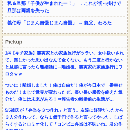
私＆旦那「子供が生まれたー！」 → これが切っ掛けで
旦那は両親を失った
義伯母「じまん自慢じまん自慢」 → 義父、わろた
Pickup
1/4【キチ家族】義実家との家族旅行がツラい。女中扱いされ
て、楽しかった思い出なんて全くない。もう二度と行かない
と旦那に言ったら離婚話に→離婚後、義実家の家族旅行にワ
ロタｗｗ
ついに！離婚しました！俺は自由だ！俺が今日本で一番幸せ
ものだ！まじで世界が変わったぜ。長い長い服役を終えた気
分だ。俺には未来がある！⇒報告者の離婚前の生活が…
5/5彼氏が「弁当を３つ作れ」と言う。友達に好評だったから
３人分作れって。なら１個千円で作ると言ってやった。しば
らくするとロミオ化して「コンビニ弁当は不味いね。君の作