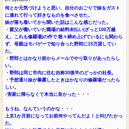
何とか元気づけようと思い、自分のおごりで妹をガスト
に連れて行って好きなものを食べさせた。
妹が落ち着いてから聞いた話はこんな感じだった。
・親父が働いていた職場の給料未払い(ざっと100万越
え。これも修羅場)の件で 散々締め上げているにも関わら
ず、母親はモバゲーで知り合った野郎に15万貸してい
た。
・野郎とはかなり前からメールでやり取りがあったらし
い。
・野郎は同じ市内に住む自称30後半のどっかの社長。
・予想通り妹が暴露したときはかなりの修羅場だったら
しい。
↑実家に帰らなくて本当に良かった・・・
もうね、なんていうのかな・・・
上京1か月前になってお前何やってんだよ！と叫びたかっ
た。