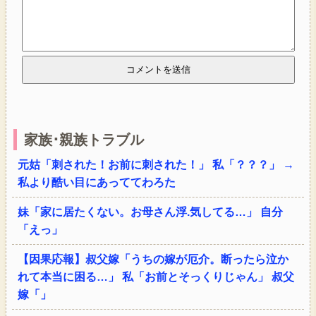
家族･親族トラブル
元姑「刺された！お前に刺された！」 私「？？？」 →
私より酷い目にあっててわろた
妹「家に居たくない。お母さん浮.気してる…」 自分
「えっ」
【因果応報】叔父嫁「うちの嫁が厄介。断ったら泣か
れて本当に困る…」 私「お前とそっくりじゃん」 叔父
嫁「」