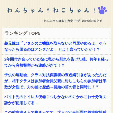
ランキング TOP5
義兄嫁は「アタシのご機嫌を取らないと同居やめるよ、そう
なったら困るのはアンタだよ」 とよく言っていたが！？
2年間付き合っていた彼に私から別れを告げた後、何年も経っ
てから突然警察から連絡がきて！？
子供の運動会。クラス対抗保護者の五色綱引きがあったんだ
が、相手クラスは参加者全員父親に対しこちらの参加者は半
数が女性で、力の差は歴然→開始の笛の音と同時に！？
バイト先のトイレ大便器１つしかないのにかれこれ十分近く
誰かが使用してる…
この前友達４人で集まってて、大人だから話題に義実家親戚