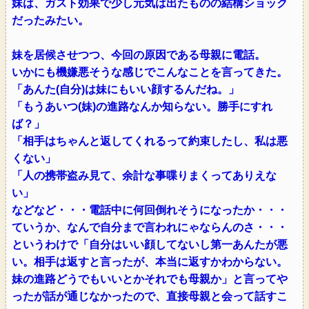
妹は、ガスト効果で少し元気は出たものの結構ショック
だったみたい。
妹を居候させつつ、今回の原因である母親に電話。
いかにも機嫌悪そうな感じでこんなことを言ってきた。
「あんた(自分)は妹にもいい顔するんだね。」
「もうあいつ(妹)の進路なんか知らない。勝手にすれ
ば？」
「相手はちゃんと返してくれるって約束したし、私は悪
くない」
「人の携帯盗み見て、余計な事喋りまくってありえな
い」
などなど・・・電話中に何回倒れそうになったか・・・
ていうか、なんで自分まで言われにゃならんのさ・・・
というわけで「自分はいい顔してないし第一あんたが悪
い。相手は返すと言ったが、本当に返すかわからない。
妹の進路どうでもいいとかそれでも母親か」と言ってや
ったが話が通じなかったので、直接母親と会って話すこ