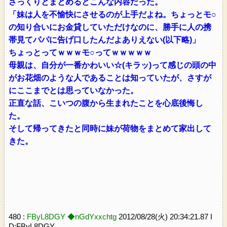
さっくりとまとめるとこんな内容だった。
「妹は人を不愉快にさせるのが上手だよね。ちょっとモ○
の知り合いにお金貸していただけなのに、勝手に人の携
帯見てパパに告げ口したんだよありえない(以下略)」
ちょっとってｗｗｗモ○ってｗｗｗｗｗ
母親は、自分が一番かわいい☆(キラッ)って感じの頭の中
がお花畑のような人であることは知っていたが、さすが
にここまでとは思っていなかった。
正直な話、こいつの腹から生まれたことを心底後悔し
た。
そして帰ってきたと同時に妹が荷物をまとめて家出して
きた。
480 :
FByL8DGY ◆nGdYxxchtg
2012/08/28(火) 20:34:21.87 I
D:FByL8DGY