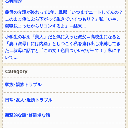
る料理が
義母の介護が終わって1年。旦那「いつまでニートしてんの？
このまま俺にぶら下がって生きていくつもり？」私「いや、
就職決まったからリコンするよ」→結果…
小学生の私を「美人」だと気に入った叔父→高校生になると
「妻（叔母）には内緒」としつこく私を連れ出し束縛してき
た→叔母に話すと「この女！色目つかいやがって！」私にキ
レて…
Category
家族･親族トラブル
日常･友人･近所トラブル
衝撃的な話･修羅場な話