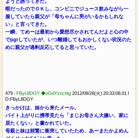
ようと誘ってきた。
暇だったのでＯＫし、コンビニでジュース飲みながら一
服していたら親父が「母ちゃんに男がいるかもしれな
い」と言ってきた。
一瞬、てめーは最初から愛想尽かされてんだよと心の中
でpgrしていたが、いつ離婚してもおかしくない状況のた
めに親父が過剰反応してると思っていた。
479 :
FByL8DGY ◆nGdYxxchtg
2012/08/28(火) 20:33:08.01 I
D:FByL8DGY
きっかけは、妹から来たメール。
バイト上がりに携帯見たら「まじお母さん大嫌い、家に
居たくない」と書かれていた。
母親と妹は頻繁に衝突していたため、あーまたかよめん