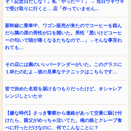
ぞ！記念日だしな！」私「やったー！」 → 当日ウキウキ
で受け取りに行くと… 店「作っていません...
新幹線に乗車中、ワゴン販売が来たのでコーヒーを頼ん
だら隣の席の男性が口を開いた。男性「悪いけどコーヒ
ーの匂いで頭が痛くなるたちなので…」→そんな事言わ
れても…
その店には腕のいいバーテンダーがいた。このグラスに
１杯たのむよ→彼の見事なテクニックはこちらです…
皆で決めた名前を届けるつもりだったけど、オシャレア
レンジしといた☆
【嫌な時代】さっき警察から連絡があって交番に駆け付
けたら、親父がめっちゃ泣いてた。俺の娘とクレープ食
べに行っただけなのに、何でこんなことに？