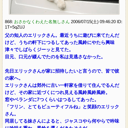
868:
おさかなくわえた名無しさん
2006/07/15(土) 09:46:20 ID:
1T+5qZUJ
父の知人のエリックさん。最近うちに遊びに来てたんだ
けど、うちの軒下につるしてあった風鈴にやたら興味
津々でしばらくジーッと見てた。
目元、口元が緩んでたのを私は見逃さなかった。
先日エリックさんが家に招待したいと言うので、皆で彼
の家へ。
エリックさんは郊外に古い一軒家を借りて住んでるんだ
けど、その家に近づくにつれ見える風鈴風鈴風鈴。
窓やベランダに7つくらいはつるしてあった。
「フリン、とてもビューティフルね」と笑顔のエリック
さん。
同居してる妹さんによると、ジャスコやら何やらで吟味