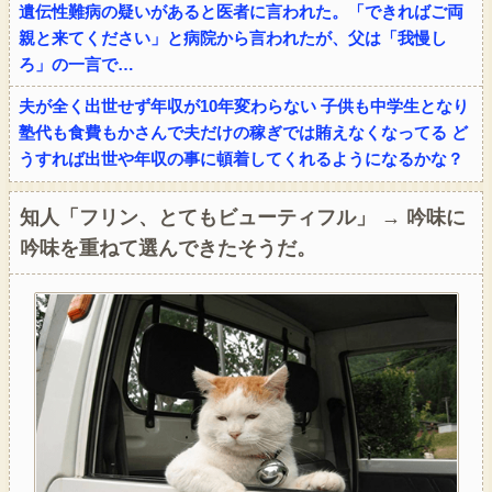
遺伝性難病の疑いがあると医者に言われた。「できればご両
親と来てください」と病院から言われたが、父は「我慢し
ろ」の一言で…
夫が全く出世せず年収が10年変わらない 子供も中学生となり
塾代も食費もかさんで夫だけの稼ぎでは賄えなくなってる ど
うすれば出世や年収の事に頓着してくれるようになるかな？
知人「フリン、とてもビューティフル」 → 吟味に
吟味を重ねて選んできたそうだ。