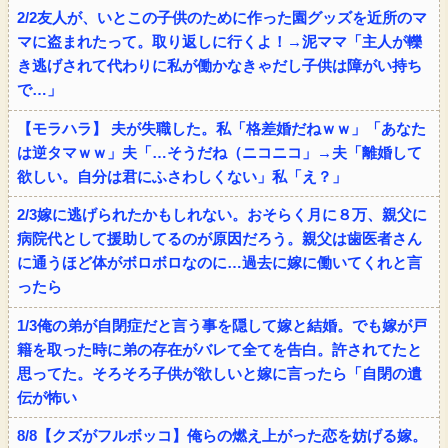
2/2友人が、いとこの子供のために作った園グッズを近所のマ
マに盗まれたって。取り返しに行くよ！→泥ママ「主人が轢
き逃げされて代わりに私が働かなきゃだし子供は障がい持ち
で…」
【モラハラ】 夫が失職した。私「格差婚だねｗｗ」「あなた
は逆タマｗｗ」夫「…そうだね（ニコニコ」→夫「離婚して
欲しい。自分は君にふさわしくない」私「え？」
2/3嫁に逃げられたかもしれない。おそらく月に８万、親父に
病院代として援助してるのが原因だろう。親父は歯医者さん
に通うほど体がボロボロなのに…過去に嫁に働いてくれと言
ったら
1/3俺の弟が自閉症だと言う事を隠して嫁と結婚。でも嫁が戸
籍を取った時に弟の存在がバレて全てを告白。許されてたと
思ってた。そろそろ子供が欲しいと嫁に言ったら「自閉の遺
伝が怖い
8/8【クズがフルボッコ】俺らの燃え上がった恋を妨げる嫁。