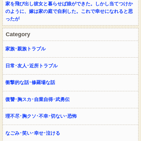
家を飛び出し彼女と暮らせば娘ができた。しかし当てつけか
のように、嫁は家の庭で自刹した。これで幸せになれると思
ったが
Category
家族･親族トラブル
日常･友人･近所トラブル
衝撃的な話･修羅場な話
復讐･胸スカ･自業自得･武勇伝
理不尽･胸クソ･不幸･切ない･恐怖
なごみ･笑い･幸せ･泣ける