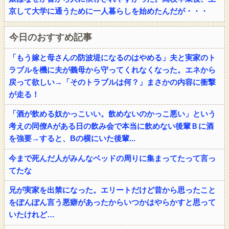
京して大学に通うために一人暮らしを始めたんだが・・・
今日のおすすめ記事
「もう嫁と母さんの防波堤になるのはやめる」夫と実家のト
ラブルを機に夫が義母から守ってくれなくなった。エネから
戻って欲しい→「そのトラブルは何？」まさかの内容に衝撃
が走る！
「酒が飲める奴かっこいい。飲めないのかっこ悪い」という
考えの同僚Aがある日の飲み会で本当に飲めない後輩Ｂに酒
を強要→すると、Bの横にいた後輩...
今まで死んだ人がみんなベッドの周りに集まってたって言っ
てたな
兄が実家を出禁になった。エリートだけど昔から思ったこと
をぽんぽん言う悪癖があったからいつかはやらかすと思って
いたけれど…