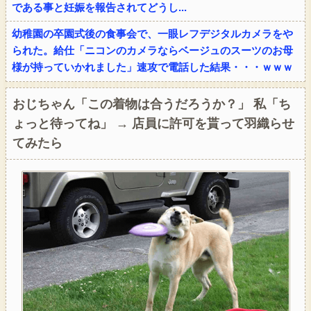
である事と妊娠を報告されてどうし...
幼稚園の卒園式後の食事会で、一眼レフデジタルカメラをや
られた。給仕「ニコンのカメラならベージュのスーツのお母
様が持っていかれました」速攻で電話した結果・・・ｗｗｗ
おじちゃん「この着物は合うだろうか？」 私「ち
ょっと待ってね」 → 店員に許可を貰って羽織らせ
てみたら