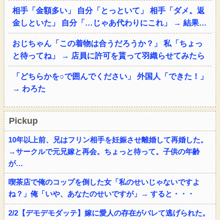
相手「金額多い」 自分「とっといて」 相手「ダメ。返
金しといた」 自分「…じゃあ代わりにこれ」 → 結果…
おじちゃん「この着物は合うだろうか？」 私「ちょっ
と待ってね」 → 店員に許可を貰って羽織らせてみたら
「どちらかを○で囲んでください」 外国人「できた！」
→ わろた
Pickup
10年以上前、兄はフリン相手を妊娠させ離婚して再婚した。
→サークルで元兄嫁と再会。ちょっと待って。子供の年齢
が…
喫茶店で俺のコップを倒した女「私のせいじゃないですよ
ね？」俺「いや、あなたのせいですが」→ すると・・・
2/2【デモデモダッテ】嫁に愛人の存在がバレて逃げられた。