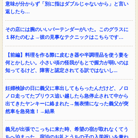
意味が分からず「別に指はダブルじゃないから」と言い
返したら…
その店には腕のいいバーテンダーがいた。このグラスに
１杯たのむよ→彼の見事なテクニックはこちらです…
【前編】料理を作る際に皮むき器や半調理品を使う妻を
何とかしたい。小さい頃の怪我がもとで握力が弱いのは
知ってるけど、障害と認定されてる訳ではないし...
妊婦検診の日に義父に車出してもらったんだけど、ノロ
ノロ走ってたプリウス追い越したら急停止されて中から
出てきたヤンキーに絡まれた→無表情になった義父が突
然車を急発進！→結果
義兄が出張でこっちに来た時、希望の宿が取れなくてう
ちへ泊まった。宿泊のお礼とうちの子の入学祝いを兼ね