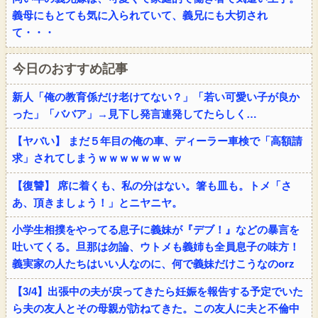
義母にもとても気に入られていて、義兄にも大切され
て・・・
今日のおすすめ記事
新人「俺の教育係だけ老けてない？」「若い可愛い子が良か
った」「ババア」→見下し発言連発してたらしく…
【ヤバい】 まだ５年目の俺の車、ディーラー車検で「高額請
求」されてしまうｗｗｗｗｗｗｗｗ
【復讐】 席に着くも、私の分はない。箸も皿も。トメ「さ
あ、頂きましょう！」とニヤニヤ。
小学生相撲をやってる息子に義妹が『デブ！』などの暴言を
吐いてくる。旦那は勿論、ウトメも義姉も全員息子の味方！
義実家の人たちはいい人なのに、何で義妹だけこうなのorz
【3/4】出張中の夫が戻ってきたら妊娠を報告する予定でいた
ら夫の友人とその母親が訪ねてきた。この友人に夫と不倫中