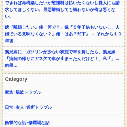
できれば再構築したいが慰謝料は払いたくないし愛人にも請
求してほしくない。最悪離婚しても構わないが俺は悪くな
い。
嫁『離婚したい』俺「何で？」嫁『５年子供もいないし、夫
婦でいる意味なくない？』俺「はあ？却下」 → それから１０
年後…
義兄嫁に、ガソリンが少ない状態で車を貸したら。義兄嫁
「病院の帰りにガス欠で車が止まったんだけど！」私「」→
結果…
Category
家族･親族トラブル
日常･友人･近所トラブル
衝撃的な話･修羅場な話