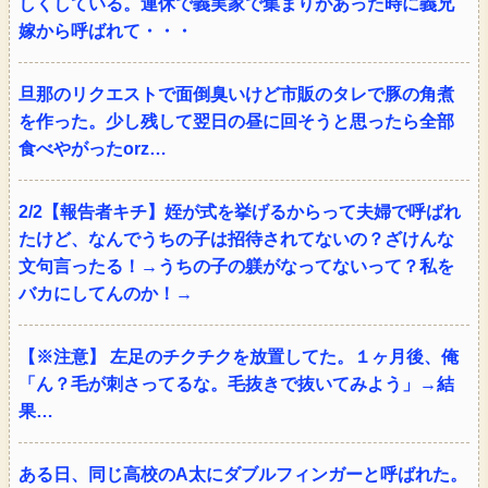
しくしている。連休で義実家で集まりがあった時に義兄
嫁から呼ばれて・・・
旦那のリクエストで面倒臭いけど市販のタレで豚の角煮
を作った。少し残して翌日の昼に回そうと思ったら全部
食べやがったorz…
2/2【報告者キチ】姪が式を挙げるからって夫婦で呼ばれ
たけど、なんでうちの子は招待されてないの？ざけんな
文句言ったる！→うちの子の躾がなってないって？私を
バカにしてんのか！→
【※注意】 左足のチクチクを放置してた。１ヶ月後、俺
「ん？毛が刺さってるな。毛抜きで抜いてみよう」→結
果…
ある日、同じ高校のA太にダブルフィンガーと呼ばれた。