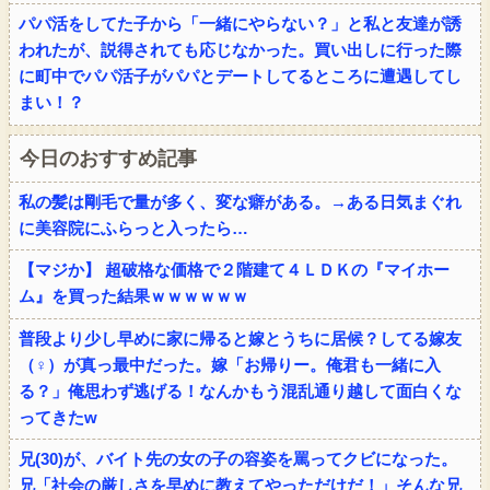
パパ活をしてた子から「一緒にやらない？」と私と友達が誘
われたが、説得されても応じなかった。買い出しに行った際
に町中でパパ活子がパパとデートしてるところに遭遇してし
まい！？
今日のおすすめ記事
私の髪は剛毛で量が多く、変な癖がある。→ある日気まぐれ
に美容院にふらっと入ったら…
【マジか】 超破格な価格で２階建て４ＬＤＫの『マイホー
ム』を買った結果ｗｗｗｗｗｗ
普段より少し早めに家に帰ると嫁とうちに居候？してる嫁友
（♀）が真っ最中だった。嫁「お帰りー。俺君も一緒に入
る？」俺思わず逃げる！なんかもう混乱通り越して面白くな
ってきたw
兄(30)が、バイト先の女の子の容姿を罵ってクビになった。
兄「社会の厳しさを早めに教えてやっただけだ！」そんな兄