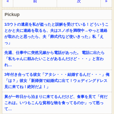
«
前
次
»
Pickup
1/3ウトの遺産を私が盗ったと誤解を受けている！どういうこ
とかと夫に連絡を取るも、夫はスノボを満喫中→やっと連絡
が取れたと思ったら、夫「葬式代など使いきった」私「え
っ」
先週、仕事中に突然兄嫁から電話があった。 電話に出たら
「私ちゃんに頼みたいことがあるんだけど・・・」と言わ
れ…
3年付き合ってる彼女「アタシ・・・結婚するんだ・・・」俺
「は？」彼女「新婦側で結婚式に出て！ウェディングドレス
見に来てね！絶対だよ！」
舅が一昨日から泊まりに来てるんだけど、食事を見て「何だ
これは。いつもこんな貧相な物を食ってるのか」って怒っ
て…