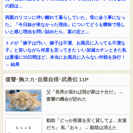
の顔は…
両親のリコンに伴い離れて暮らしていた、母に会う事になっ
た。「今日妹が来なかった理由」についてどうも曖昧で怪し
いと感じ理由を問い詰めたら、案の定と...
トメが「嫁子は汚い、嫁子は不潔、お風呂に入っても不潔な
子」と笑いながら何度も言ってきた いい加減カチンときた私
は夏場に10日間ほど、本当にお風呂に入らない作戦を決行！
→ 結果
復讐･胸スカ･自業自得･武勇伝 11P
父「長男が居れば我が家は十分だ」 →
復讐の機会が訪れた
勘助「どっか部屋を安く貸してよ、友達
だろ」 私「おｋ」 → 勘助は消えた