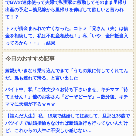
でGWの連休使って夫婦で私実家に移動してそのまま里帰り
出産の予定→義兄嫁から里帰りを伸ばして欲しいと言われ
て！？
トメが借金まみれで亡くなった。コトメ「兄さん（夫）は借
金を相続して、私は不動産相続ね！」私「いや、全部抵当入
ってるから・・」→結果
今日のおすすめ記事
嫁親がいきなり乗り込んできて「うちの娘に何してくれてん
だ。孫も連れて帰る」と言い出した
バイト中、私「ご注文少々お待ち下さいませ」キチママ「待
てません！」他のお客さん『どーぞどーぞ』→数分後、キチ
ママに天罰が下るｗｗｗ
【詰んだ人生】 私、19歳で結婚して妊娠して、旦那は35歳で
バツイチで結婚指輪もなければ新婚旅行も行ってないんだけ
ど、これからの人生に不安しか感じない…