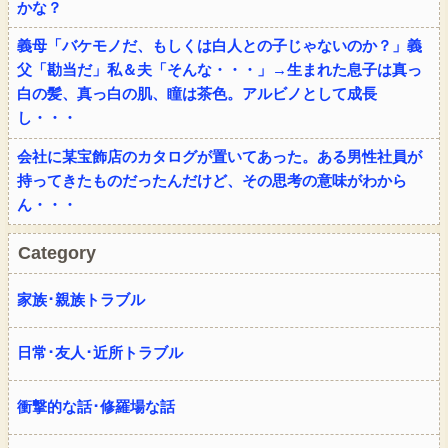
かな？
義母「バケモノだ、もしくは白人との子じゃないのか？」義
父「勘当だ」私＆夫「そんな・・・」→生まれた息子は真っ
白の髪、真っ白の肌、瞳は茶色。アルビノとして成長
し・・・
会社に某宝飾店のカタログが置いてあった。ある男性社員が
持ってきたものだったんだけど、その思考の意味がわから
ん・・・
Category
家族･親族トラブル
日常･友人･近所トラブル
衝撃的な話･修羅場な話