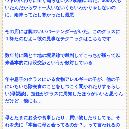
ウトの代わりに全く知らない人の葬儀に出た。3000人も
いたんだからウト一人いないくらいわかりゃしないの
に。雨降ってたし寒かったし最悪
その店には腕のいいバーテンダーがいた。このグラスに
１杯たのむよ→彼の見事なテクニックはこちらです…
数年前に隣と土地の境界線で裁判してこっちが勝って以
来基本的には没交渉というか敵対している
年中息子のクラスにいる食物アレルギーの子が、他の子
にいちいち除去食のことをしつこく聞かれたりするらし
い(母親談)。担任がクラスに周知したほうがいいと思うん
だけど→他にも…
母とたまにお茶や食事したり、買い物したりしてる。そ
れを夫に「本当に母と会ってるのか？」って言われるの