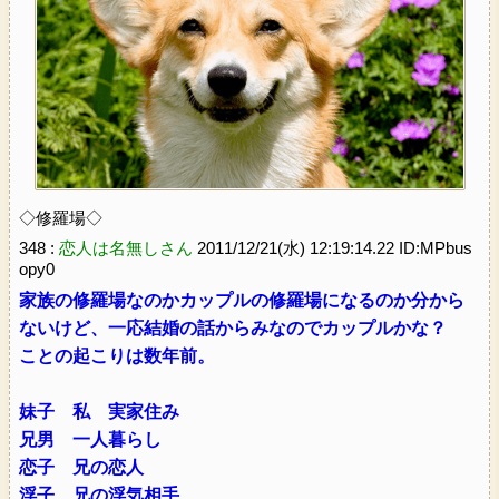
◇修羅場◇
348 :
恋人は名無しさん
2011/12/21(水) 12:19:14.22 ID:MPbus
opy0
家族の修羅場なのかカップルの修羅場になるのか分から
ないけど、一応結婚の話からみなのでカップルかな？
ことの起こりは数年前。
妹子 私 実家住み
兄男 一人暮らし
恋子 兄の恋人
浮子 兄の浮気相手