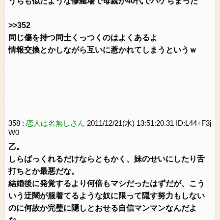
うちも似たような修羅場で母親が40代でハゲちまった
>>352
同じ傷を持つ同士くっつくのはよくあるよ
情報交換とかしながら互いに惹かれてしまうというｗ
358 :
恋人は名無しさん
2011/12/21(水) 13:51:20.31 ID:L44+F3j
W0
乙。
しらばっくれるだけならともかく、妹のせいにしたり舌
打ちとか最悪だな。
結婚後に発覚するより何倍もマシだったはずだが、こう
いう迂闊が服着てるような奴に限って隠す努力もしない
のに何故か完璧に隠しとおせる自信マンマンなんだよ