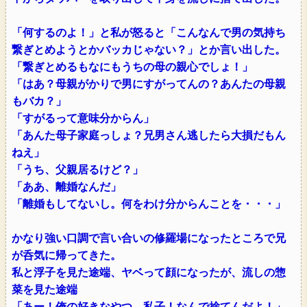
「何するのよ！」と私が怒ると「こんなんで男の気持ち
繋ぎとめようとかバッカじゃない？」とか言い出した。
「繋ぎとめるもなにもうちの母の親心でしょ！」
「はあ？母親がかりで男にすがってんの？あんたの母親
もバカ？」
「すがるって意味分からん」
「あんた母子家庭っしょ？兄男さん逃したら大損だもん
ねえ」
「うち、父親居るけど？」
「ああ、離婚なんだ」
「離婚もしてないし。何をわけ分からんことを・・・」
かなり強い口調で言い合いの修羅場になったところで兄
が呑気に帰ってきた。
私と浮子を見た途端、ヤベって顔になったが、流しの惣
菜を見た途端
「あー！俺の好きなやつ。私子！なんで捨てんだよ！」