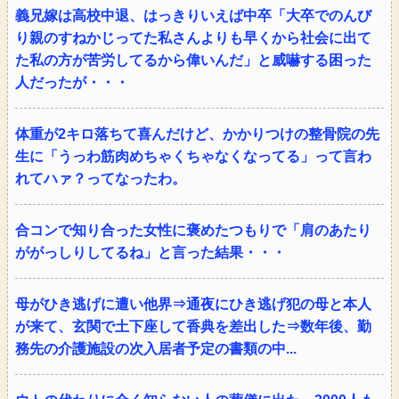
義兄嫁は高校中退、はっきりいえば中卒「大卒でのんび
り親のすねかじってた私さんよりも早くから社会に出て
た私の方が苦労してるから偉いんだ」と威嚇する困った
人だったが・・・
体重が2キロ落ちて喜んだけど、かかりつけの整骨院の先
生に「うっわ筋肉めちゃくちゃなくなってる」って言わ
れてハァ？ってなったわ。
合コンで知り合った女性に褒めたつもりで「肩のあたり
ががっしりしてるね」と言った結果・・・
母がひき逃げに遭い他界⇒通夜にひき逃げ犯の母と本人
が来て、玄関で土下座して香典を差出した⇒数年後、勤
務先の介護施設の次入居者予定の書類の中...