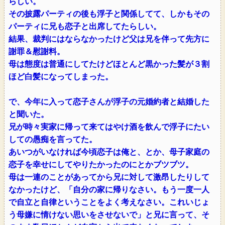
らしい。
その披露パーティの後も浮子と関係してて、しかもその
パーティに兄も恋子と出席してたらしい。
結果、裁判にはならなかったけど父は兄を伴って先方に
謝罪＆慰謝料。
母は態度は普通にしてたけどほとんど黒かった髪が３割
ほど白髪になってしまった。
で、今年に入って恋子さんが浮子の元婚約者と結婚した
と聞いた。
兄が時々実家に帰って来てはやけ酒を飲んで浮子にたい
しての愚痴を言ってた。
あいつがいなければ今頃恋子は俺と、とか、母子家庭の
恋子を幸せにしてやりたかったのにとかブツブツ。
母は一連のことがあってから兄に対して激昂したりして
なかったけど、「自分の家に帰りなさい。もう一度一人
で自立と自律ということをよく考えなさい。これいじょ
う母嫌に情けない思いをさせないで」と兄に言って、そ