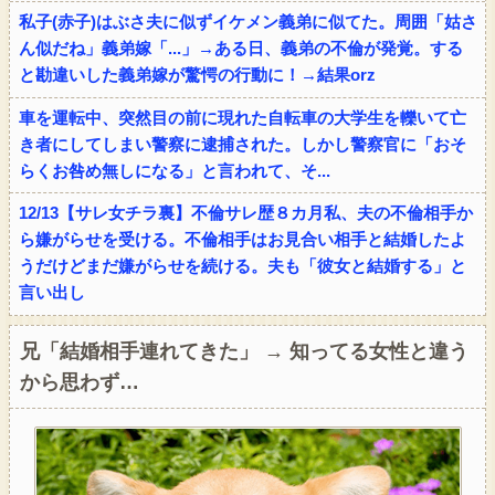
私子(赤子)はぶさ夫に似ずイケメン義弟に似てた。周囲「姑さ
ん似だね」義弟嫁「...」→ある日、義弟の不倫が発覚。する
と勘違いした義弟嫁が驚愕の行動に！→結果orz
車を運転中、突然目の前に現れた自転車の大学生を轢いて亡
き者にしてしまい警察に逮捕された。しかし警察官に「おそ
らくお咎め無しになる」と言われて、そ...
12/13【サレ女チラ裏】不倫サレ歴８カ月私、夫の不倫相手か
ら嫌がらせを受ける。不倫相手はお見合い相手と結婚したよ
うだけどまだ嫌がらせを続ける。夫も「彼女と結婚する」と
言い出し
兄「結婚相手連れてきた」 → 知ってる女性と違う
から思わず…