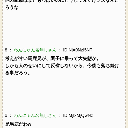
他の家族はまともっぽいのにどうして兄だけクズなんだ
ろうな
8 ：
わんにゃん名無しさん
： ID NjA0NzI5NT
考えが甘い馬鹿兄が、調子に乗って大失態か。
しかも人のせいにして反省しないから、今後も落ち続け
る事だろう。
9 ：
わんにゃん名無しさん
： ID MjIxMjQwNz
兄馬鹿だわw