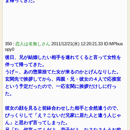
ま帰ってきた。
350 :
恋人は名無しさん
2011/12/21(水) 12:20:21.33 ID:MPbus
opy0
後日、兄が結婚したい相手を連れてくると言って女性を
伴って帰ってきた。
うげ～、あの惣菜捨てた女が来るのかとげんなりした。
玄関先で挨拶してから、両親・兄・彼女の４人で応接室
という予定だったので、一応玄関に挨拶だけしに行っ
た。
彼女の顔を見ると前鉢合わせした相手と全然違うので、
びっくりして「え？こないだ兄家に居た人と違う人じゃ
ん」と思わず言ってしまった。
兄「な、何言ってんだよ、恋子だよ。な？な？もうお前