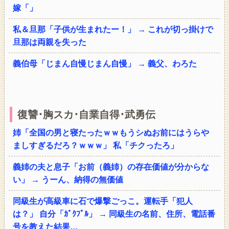
嫁「」
私＆旦那「子供が生まれたー！」 → これが切っ掛けで
旦那は両親を失った
義伯母「じまん自慢じまん自慢」 → 義父、わろた
復讐･胸スカ･自業自得･武勇伝
姉「全国の男と寝たったｗｗもうシぬお前にはうらや
ましすぎるだろ？ｗｗｗ」 私「チクったろ」
義姉の夫と息子「お前（義姉）の存在価値が分からな
い」 → うーん、納得の無価値
同級生が高級車に石で爆撃ごっこ。運転手「犯人
は？」 自分「ｶﾞｸﾌﾞﾙ」 → 同級生の名前、住所、電話番
号を教えた結果…