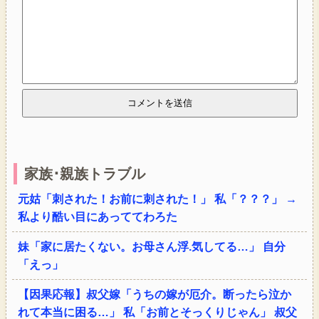
家族･親族トラブル
元姑「刺された！お前に刺された！」 私「？？？」 →
私より酷い目にあっててわろた
妹「家に居たくない。お母さん浮.気してる…」 自分
「えっ」
【因果応報】叔父嫁「うちの嫁が厄介。断ったら泣か
れて本当に困る…」 私「お前とそっくりじゃん」 叔父