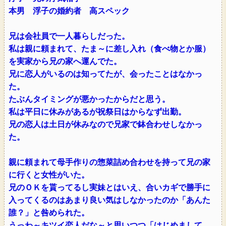
本男 浮子の婚約者 高スペック
兄は会社員で一人暮らしだった。
私は親に頼まれて、たま～に差し入れ（食べ物とか服）
を実家から兄の家へ運んでた。
兄に恋人がいるのは知ってたが、会ったことはなかっ
た。
たぶんタイミングが悪かったからだと思う。
私は平日に休みがあるが祝祭日はからなず出勤。
兄の恋人は土日が休みなので兄家で鉢合わせしなかっ
た。
親に頼まれて母手作りの惣菜詰め合わせを持って兄の家
に行くと女性がいた。
兄のＯＫを貰ってるし実妹とはいえ、合いカギで勝手に
入ってくるのはあまり良い気はしなかったのか「あんた
誰？」と咎められた。
うっわ～キツイ恋人だな～と思いつつ「はじめまして。