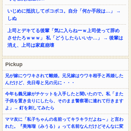
いじめに抵抗してボコボコ。自分「何か手段は…」 →
しぬ
上司とデキてる後輩「気に入らねーｗ上司使って辞め
させたろｗｗｗ」 私「どうしたらいいか…」 → 後輩は
消え、上司は家庭崩壊
Pickup
兄が嫁にウワキされて離婚。元兄嫁はウワキ相手と再婚した
んだけど、先日母と兄の元に・・・
今年も義兄嫁がチケットを入手したと聞いたので。私「また
子供を置き去りにしたら、そのまま警察署に連れて行きます
よ」→ 釘を刺してみたら
ママ友に「私子ちゃんの名前ってキラキラだよね～」と言わ
れた。『美海瑠（みうる）』って名前なんだけどそんなに変