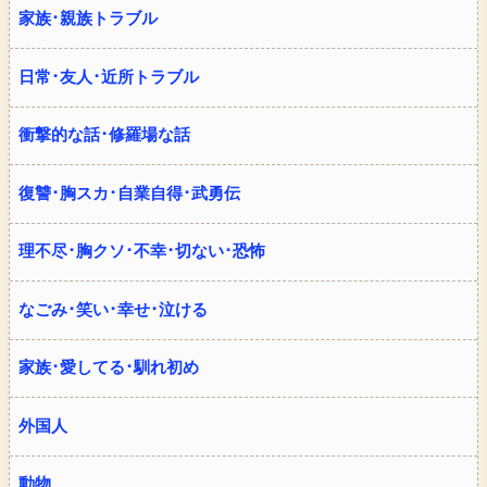
家族･親族トラブル
日常･友人･近所トラブル
衝撃的な話･修羅場な話
復讐･胸スカ･自業自得･武勇伝
理不尽･胸クソ･不幸･切ない･恐怖
なごみ･笑い･幸せ･泣ける
家族･愛してる･馴れ初め
外国人
動物