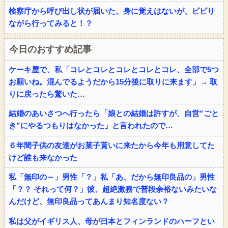
検察庁から呼び出し状が届いた。身に覚えはないが、ビビり
ながら行ってみると！？
今日のおすすめ記事
ケーキ屋で、私「コレとコレとコレとコレとコレ、全部で5つ
お願いね。混んでるようだから15分後に取りに来ます」→ 取
りに戻ったら驚いた…
結婚のあいさつへ行ったら「娘との結婚は許すが、自営“ごと
き”にやるつもりはなかった」と言われたので…
６年間子供の友達がお菓子貰いに来たから今年も用意してた
けど誰も来なかった
私「無印の～」男性「？」私「あ、だから無印良品の」男性
「？？ それって何？」彼、超絶激務で普段余裕ないみたいな
んだけど、無印良品ってあんまり知名度ない？
私は父がイギリス人、母が日本とフィンランドのハーフとい