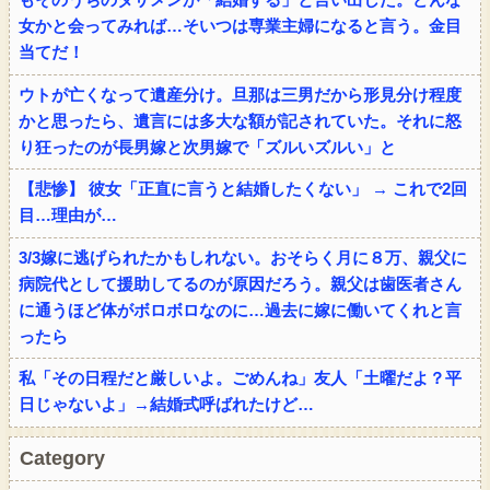
女かと会ってみれば…そいつは専業主婦になると言う。金目
当てだ！
ウトが亡くなって遺産分け。旦那は三男だから形見分け程度
かと思ったら、遺言には多大な額が記されていた。それに怒
り狂ったのが長男嫁と次男嫁で「ズルいズルい」と
【悲惨】 彼女「正直に言うと結婚したくない」 → これで2回
目…理由が…
3/3嫁に逃げられたかもしれない。おそらく月に８万、親父に
病院代として援助してるのが原因だろう。親父は歯医者さん
に通うほど体がボロボロなのに…過去に嫁に働いてくれと言
ったら
私「その日程だと厳しいよ。ごめんね」友人「土曜だよ？平
日じゃないよ」→結婚式呼ばれたけど…
Category