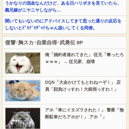
うかなりの混血なんだけど、ある日ハリポタを見ていたら、
義兄嫁がニヤニヤしながら…
聞いてもいないのにアドバイスしてきて思った通りの反応を
しないとﾃﾞﾓﾃﾞﾓﾀﾞｯﾃちゃん扱いしてくる同僚。
復讐･胸スカ･自業自得･武勇伝 9P
俺「婚約者連れてきた」 従兄「奪ったろ
ｗｗｗ」 → 従兄家、崩壊
DQN「大金かけてもとれねーぞ！」 店
員「顔負けっすわ！大統領っすわ！」
アホ「車にイタズラされた！」 警察「無
断駐車だろアホが！」 アホ「」