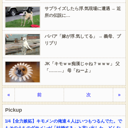
サプライズしたら浮.気現場に遭遇 → 近
所の伝説に…
ババア「嫁が浮.気してる」 → 義母、プ
リプリ
JK「キモｗｗ痴漢じゃね？ｗｗｗ」 父
「………」 母「ねーよ」
«
前
次
»
Pickup
1/4【全力嫉妬】キモメンの俺達４人はいつもつるんでた。で
もそのうちのダサメンが「結婚する」と言い出した。どんな