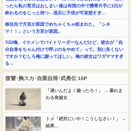
ったら私の育児はおしまい 後は布団の中で携帯片手に1日が
終わるのをじっと待つ←流石に子供が可哀想すぎ…
移住先で方言が原因でめちゃくちゃ睨まれた。「シネ
マ！！」という方言が原因。
7/22俺、イケメンでバイトリーダーなんだけど、彼女が「自
分自身をちゃん付けで呼ぶのをやめて」って。別に良くない
ですか？むしろ俺に謝ってほしい。俺の彼女はワガママすぎ
る→
復讐･胸スカ･自業自得･武勇伝 10P
「遅いんだよ！煽ったろ！」 → 暴れま
わる喪服女
トメ「絶対にいや！こうしなさい！」 →
結果…