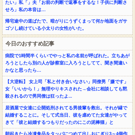
たい」私「」夫「お前の判断で返事をするな！子供に判断さ
せろ」私の本音は…
帰宅途中の道ばたで、暗がりにうずくまって何か地面をガサ
ゴソし続けている小太りの女性がいた。
今日のおすすめ記事
病院で1時間半くらいでやっと私の名前が呼ばれた。立ちあが
ろうとしたら別の人が診察室に入ろうとしてて、聞き間違い
かなと思ったら…
【大逆転】 女上司「私と付き合いなさい」同僚男「嫌です」
女「いいから！」無理やりキスされた→会社に相談しても黙
殺されるので男同僚は狂ったよ...
居酒屋で女達に公開処刑されてる男後輩を救出。それが縁で
結婚することに。そして式当日、彼を虐めてた女達がやって
きて「彼と結婚するつもりだったのにこの泥棒猫」と
朝起きたら冷凍食品をタッパにつめて出しおにぎり3～4個作