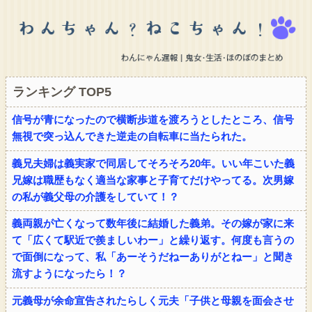
ランキング TOP5
信号が青になったので横断歩道を渡ろうとしたところ、信号
無視で突っ込んできた逆走の自転車に当たられた。
義兄夫婦は義実家で同居してそろそろ20年。いい年こいた義
兄嫁は職歴もなく適当な家事と子育てだけやってる。次男嫁
の私が義父母の介護をしていて！？
義両親が亡くなって数年後に結婚した義弟。その嫁が家に来
て「広くて駅近で羨ましいわー」と繰り返す。何度も言うの
で面倒になって、私「あーそうだねーありがとねー」と聞き
流すようになったら！？
元義母が余命宣告されたらしく元夫「子供と母親を面会させ