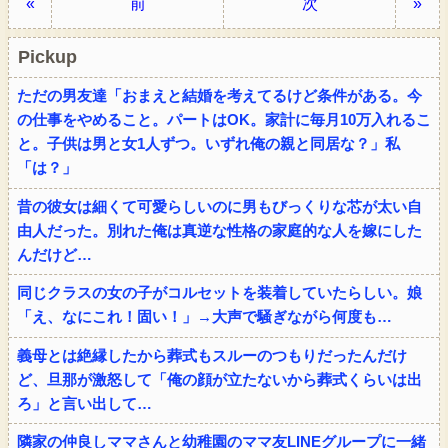
«
前
次
»
Pickup
ただの男友達「おまえと結婚を考えてるけど条件がある。今
の仕事をやめること。パートはOK。家計に毎月10万入れるこ
と。子供は男と女1人ずつ。いずれ俺の親と同居な？」私
「は？」
昔の彼女は細くて可愛らしいのに男もびっくりな芯が太い自
由人だった。別れた俺は真逆な性格の家庭的な人を嫁にした
んだけど…
同じクラスの女の子がコルセットを装着していたらしい。娘
「え、なにこれ！固い！」→大声で騒ぎながら何度も…
義母とは絶縁したから葬式もスルーのつもりだったんだけ
ど、旦那が激怒して「俺の顔が立たないから葬式くらいは出
ろ」と言い出して…
隣家の仲良しママさんと幼稚園のママ友LINEグループに一緒