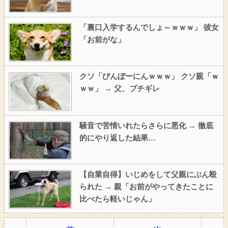
「裏口入学するんでしょ～ｗｗｗ」 彼女
「お前がな」
クソ「びんぼーにんｗｗｗ」 クソ親「ｗ
ｗｗ」 → 父、ブチギレ
騒音で苦情いれたらさらに悪化 → 徹底
的にやり返した結果…
【自業自得】いじめをして父親にぶん殴
られた → 親「お前がやってきたことに
比べたら軽いじゃん」