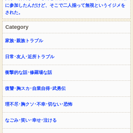
に参加したんだけど、そこで二人揃って無視というイジメを
された。
Category
家族･親族トラブル
日常･友人･近所トラブル
衝撃的な話･修羅場な話
復讐･胸スカ･自業自得･武勇伝
理不尽･胸クソ･不幸･切ない･恐怖
なごみ･笑い･幸せ･泣ける