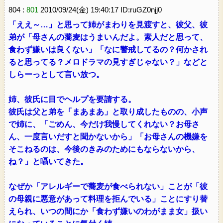
804 :
801
2010/09/24(金) 19:40:17 ID:ruGZ0njj0
「ええ～…」と思って姉がまわりを見渡すと、彼父、彼
弟が「母さんの蕎麦はうまいんだよ。素人だと思って、
食わず嫌いは良くない」「なに警戒してるの？何かされ
ると思ってる？メロドラマの見すぎじゃない？」などと
しらーっとして言い放つ。
姉、彼氏に目でヘルプを要請する。
彼氏は父と弟を「まあまあ」と取り成したものの、小声
で姉に、「ごめん、今だけ我慢してくれない？お母さ
ん、一度言いだすと聞かないから」「お母さんの機嫌を
そこねるのは、今後のきみのためにもならないから、
ね？」と囁いてきた。
なぜか「アレルギーで蕎麦が食べられない」ことが「彼
の母親に悪意があって料理を拒んでいる」ことにすり替
えられ、いつの間にか「食わず嫌いのわがまま女」扱い