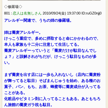
◇修羅場◇
801 :
恋人は名無しさん
2010/09/24(金) 19:37:00 ID:ruGZ0njj0
アレルギー関連で、うちの姉の修羅場。
姉は蕎麦アレルギー。
けっこう重症で、多めに摂取すると命にかかわるので、
本人も家族も十二分に注意して生活してる。
蕎麦アレルギーっていうと「蕎麦だけが駄目なんでし
ょ？」と誤解されがちだが、けっこう駄目なものが多
い。
まず蕎麦を出す店には一歩も入れないし（店内に蕎麦粉
が舞ってると駄目）そばまんじゅうを始め、ある種のお
菓子、パン、もち、お茶、蜂蜜等に蕎麦成分が入ってる
ことがある。
化粧品やビタミン剤に入ってることもある。あともちろ
ん旅館の蕎麦ガラ枕も駄目。