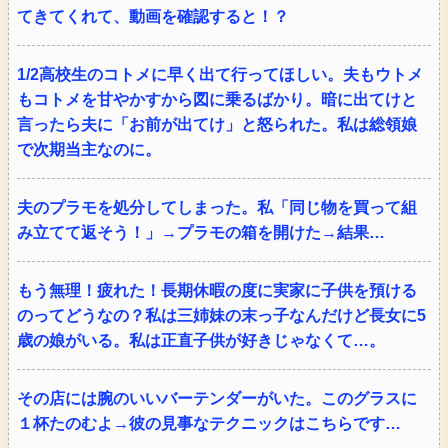
てきてくれて、動画を確認すると！？
1/2高校生のコトメに早く出て行ってほしい。夫もウトメ
もコトメを甘やかすから図に乗るばかり。暗に出てけと
言ったら夫に「お前が出てけ」と怒られた。私は総領娘
で次期当主なのに。
夫のプラモを処分してしまった。私「同じ物を買って組
み立てて返そう！」→プラモの箱を開けた→結果…
もう無理！疲れた！長期休暇の度に実家に子供を預ける
のってどうなの？私は三姉妹の末っ子なんだけど長女に5
歳の娘がいる。私は正直子供が好きじゃなくて…。
その店には腕のいいバーテンダーがいた。このグラスに
１杯たのむよ→彼の見事なテクニックはこちらです…