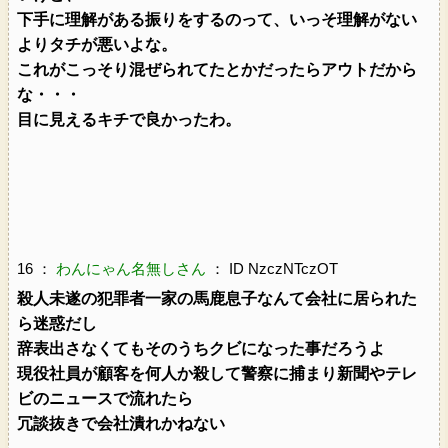
下手に理解がある振りをするのって、いっそ理解がない
よりタチが悪いよな。
これがこっそり混ぜられてたとかだったらアウトだから
な・・・
目に見えるキチで良かったわ。
16 ：
わんにゃん名無しさん
： ID NzczNTczOT
殺人未遂の犯罪者一家の馬鹿息子なんて会社に居られた
ら迷惑だし
辞表出さなくてもそのうちクビになった事だろうよ
現役社員が顧客を何人か殺して警察に捕まり新聞やテレ
ビのニュースで流れたら
冗談抜きで会社潰れかねない