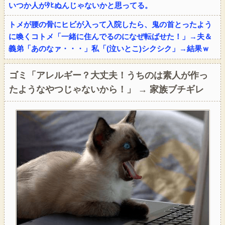
いつか人がﾀﾋぬんじゃないかと思ってる。
トメが腰の骨にヒビが入って入院したら、鬼の首とったよう
に喚くコトメ「一緒に住んでるのになぜ転ばせた！」→夫＆
義弟「あのなァ・・・」私「(泣いとこ)シクシク」→結果ｗ
ゴミ「アレルギー？大丈夫！うちのは素人が作っ
たようなやつじゃないから！」 → 家族ブチギレ