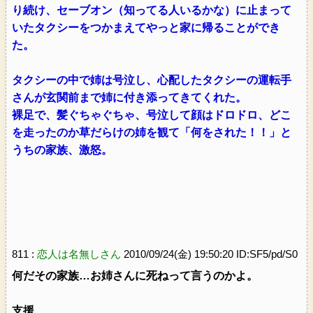
り続け、セーブオン（知ってる人いるかな）に止まって
いたタクシーをつかまえてやっと家に帰ることができ
た。
タクシーの中で姉は号泣し、心配したタクシーの運転手
さんが玄関前まで姉に付き添ってきてくれた。
裸足で、髪ぐちゃぐちゃ、号泣して顔はドロドロ、どこ
を走ったのか草だらけの姉を観て「何をされた！！」と
うちの家族、激怒。
811 :
恋人は名無しさん
2010/09/24(金) 19:50:20 ID:SF5/pd/S0
何だその家族…お姉さんに死ねって言うのかよ。
支援