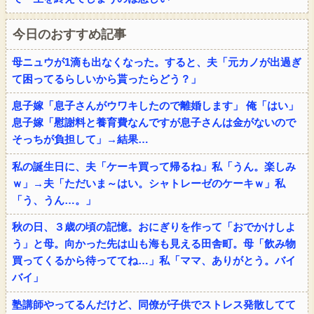
今日のおすすめ記事
母ニュウが1滴も出なくなった。すると、夫「元カノが出過ぎ
て困ってるらしいから貰ったらどう？」
息子嫁「息子さんがウワキしたので離婚します」 俺「はい」
息子嫁「慰謝料と養育費なんですが息子さんは金がないので
そっちが負担して」→結果…
私の誕生日に、夫「ケーキ買って帰るね」私「うん。楽しみ
ｗ」→夫「ただいま～はい。シャトレーゼのケーキｗ」私
「う、うん…。」
秋の日、３歳の頃の記憶。おにぎりを作って「おでかけしよ
う」と母。向かった先は山も海も見える田舎町。母「飲み物
買ってくるから待っててね…」私「ママ、ありがとう。バイ
バイ」
塾講師やってるんだけど、同僚が子供でストレス発散してて