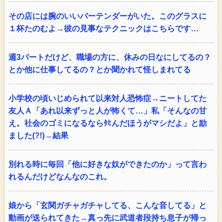
その店には腕のいいバーテンダーがいた。このグラスに
１杯たのむよ→彼の見事なテクニックはこちらです…
週3パートだけど、職場の方に、休みの日なにしてるの？
とか他に仕事してるの？とか聞かれて怪しまれてる
小学校の頃いじめられて以来対人恐怖症→ニートしてた
友人Ａ「あれ以来ずっと人が怖くて…」私「そんなの甘
え。社会のゴミになるならﾀﾋんだほうがマシだよ」と励
ました(?!)→結果
別れる時に毎回「他に好きな奴ができたのか」って言わ
れるんだけどなんなのこれ。
娘から「玄関ガチャガチャしてる、こんな音してる」と
動画が送られてきた→真っ先に武道者段持ち息子が帰っ