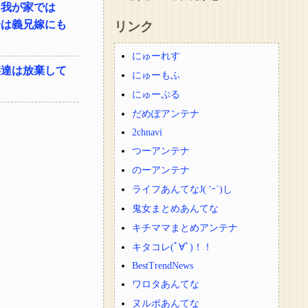
。我が家では
子は義兄嫁にも
リンク
にゅーれす
供達は放棄して
にゅーもふ
にゅーぷる
だめぽアンテナ
2chnavi
つーアンテナ
のーアンテナ
ライフあんてなJ( 'ｰ`)し
鬼女まとめあんてな
キチママまとめアンテナ
キタコレ(ﾟ∀ﾟ)！！
BestTrendNews
ワロタあんてな
ヌルポあんてな