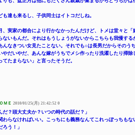
よりも、盆正月は他にもたくさん親戚が集まるからどっちかは
ども達も来るし、子供同士はイトコだしね。
月、実家の都合により行かなかったんだけど、トメは堂々と「
らないもんだ。それはもうしょうがないからこちらも我慢する
あんなきつい女見たことない。それでも○は長男だからそのう
いやだいやだ、あんな嫁がうちでメシ作ったり洗濯したり掃除
ってたまらない」と言ったそうだ。
ＯＭＥ
2010/01/25(月) 21:42:52 0
んだ？頭大丈夫か？いつの時代の話だ？」
関わらなければいい。こっちにも義務なんてこれっぽっちもな
だろう！」