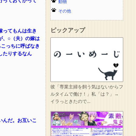
行っておくかって
動物
その他
ピックアップ
嫁ってもんは生き
が、○（夫）の嫁は
ちこっちに呼ばなき
したりするなん
彼「専業主婦を飼う気はないからフ
ルタイムで働け！」私「は？」→
イラっときたので...
いんだ。お互いこ