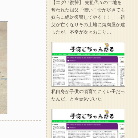
【エグい復讐】 先祖代々の土地を
1/2【想像力の足りない人】嫁の家事が足りないから注意したら泣かれた。なんで泣くの？俺はどうすればいい？嫁の気持ちが分かる人求む→(嫁の言い分を聞いて)俺が7:3で悪いだろうが
奪われた祖父「憎い！命が尽きても
奴らに絶対復讐してやる！！」→祖
父が亡くなりその土地に焼肉屋が建
ったが、不幸が次々おこり…
実家を継いだのは自分だと次男を追い出そうとした長男に次男が「え、この家って継ぐほどの何かがあったの？」と返した。すると…
人のものだろうがなんだろうがすぐに捨てる糞ウトメが二泊三日で旅行へ。私は糞ウトメ関係の物をまとめて捨て、金目のものは売り払ったｗｗｗ
イラっとしたので…
妹は綺麗な容姿のおかげで寄ってくる男が多かった。妹が結婚相手にと決めたA男は上辺は善良な人間だったが中身は糞だった…それが分かったのは妹が交通事故で亡くなってからだ…
私自身が子供の頃育てにくい子だっ
たんだ、と今更気づいた