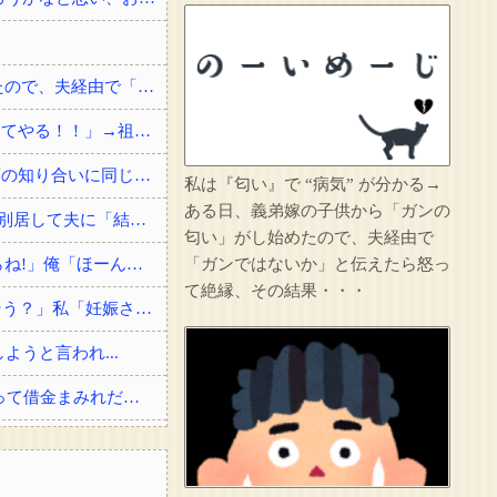
私は『匂い』で “病気” が分かる→ある日、義弟嫁の子供から「ガンの匂い」がし始めたので、夫経由で「ガンではないか」と伝えたら怒って絶縁、その結果・・・
【エグい復讐】 先祖代々の土地を奪われた祖父「憎い！命が尽きても奴らに絶対復讐してやる！！」→祖父が亡くなりその土地に焼肉屋が建ったが、不幸が次々おこり…
俺「すごいですね、俺の名字一発で読める人なかなかいないですよ」 女の子「高校の頃の知り合いに同じ名字の人が居まして」
私は『匂い』で “病気” が分かる→
ある日、義弟嫁の子供から「ガンの
戸籍謄本を取りに行ったのがきっかけで夫が婚姻届を出してなかった事が発覚した→即別居して夫に「結婚詐欺だから訴える！」と伝えたら信じられない...
匂い」がし始めたので、夫経由で
俺「ぶつけましたよね?」女「私は知らない、変な言いがかりをつけると警察を呼ぶからね!」俺「ほーん」→スーパーの駐車場で当て逃げされた！警察に...
「ガンではないか」と伝えたら怒っ
て絶縁、その結果・・・
【ロミメ】 元夫「僕ね、病院に行ったら凄い鬱病って言われたよ(T.T)もう一度やり直そう？」私「妊娠させた女子高生はどうなったわけ！？」
うと言われ...
結婚祝いに私両親からお祝いとして300万貰ったら、サイマーコトメが贅沢品買いまくって借金まみれだから貸してと言ってきた。
その店には腕のいいバーテンダーがいた。このグラスに１杯たのむよ→彼の見事なテクニックはこちらです…
のせいよ」