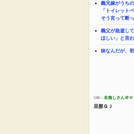
義兄嫁がうち
「トイレット
そう言って断
義父が急逝し
ほしい」と言
妹なんだが、初
546 :
名無しさん＠Ｈ
旦那ＧＪ