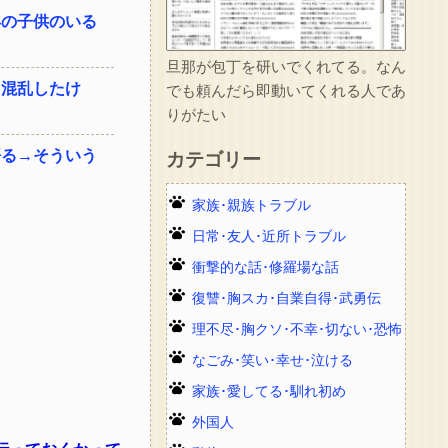
年の子供のいる
旦那が包丁を研いでくれてる。なん
て混乱したけ
でも頼んだら即動いてくれる人であ
りがたい
語る→そういう
カテゴリー
家族･親族トラブル
日常･友人･近所トラブル
衝撃的な話･修羅場な話
復讐･胸スカ･自業自得･武勇伝
理不尽･胸クソ･不幸･切ない･恐怖
なごみ･笑い･幸せ･泣ける
家族･愛してる･馴れ初め
外国人