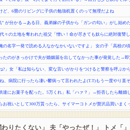
けど、6畳のリビングに子供の勉強机置くのって無理だよね
供達にお菓子を配った。5万くれ」私「ハァ？」→拒否したら離婚しよ
わりたくない」 夫「やったぜ！」 トメ「」
から内臓の一つをもらった。すると術後不思議な現象が…家族「気