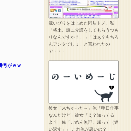
嫁いびりをはじめた同居トメ。私
「将来、誰に介護をしてもらうつも
りなんですか？」→「はぁ？もちろ
んアンタでしょ」と言われたの
で・・・
番号がｗｗ
彼女「来ちゃった～」俺「明日仕事
なんだけど」彼女「え？知ってる
よ？」俺「ごめん無理、帰って（追
い返す」← これ俺が悪いの？