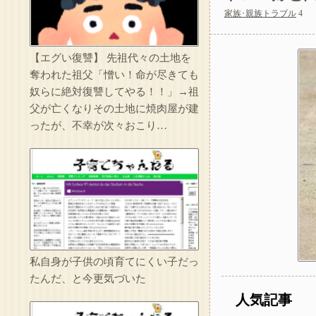
家族･親族トラブル
4
私の母親はおにぎり
【エグい復讐】 先祖代々の土地を
奪われた祖父「憎い！命が尽きても
ベテラン看護師が若
奴らに絶対復讐してやる！！」→祖
父が亡くなりその土地に焼肉屋が建
ったが、不幸が次々おこり…
託児ママ「暇でしょ
私自身が子供の頃育てにくい子だっ
たんだ、と今更気づいた
人気記事