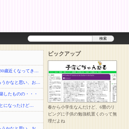
ピックアップ
結婚して2年経った頃に夫が事故で他界した。3回忌の時、義実家に結婚を勧められたり30歳近くなってきて、このままでいいのかなとぼんやり思っていると・・・？
私「友達と夕ご飯を食べて帰る」彼「2人でよく行く店にいる」→自分も少し飲んで帰ろうかなと思い、お店に顔を出したら・・・
築したものの・・・
とになったけど…
春から小学生なんだけど、6畳のリ
ビングに子供の勉強机置くのって無
理だよね
私「友達と夕ご飯を食べて帰る」彼「2人でよく行く店にいる」→自分も少し飲んで帰ろうかなと思い、お店に顔を出したら・・・