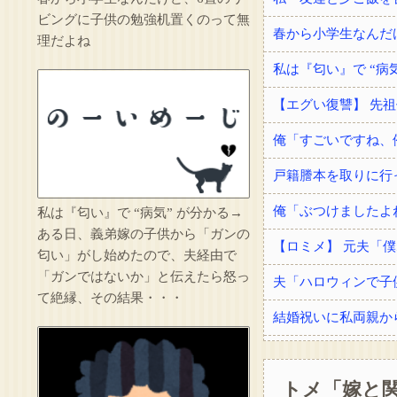
ビングに子供の勉強机置くのって無
春から小学生なんだ
理だよね
私は『匂い』で “病気” が分かる→
ある日、義弟嫁の子供から「ガンの
匂い」がし始めたので、夫経由で
「ガンではないか」と伝えたら怒っ
夫「ハロウィンで子
て絶縁、その結果・・・
トメ「嫁と関
手術を受けてドナー