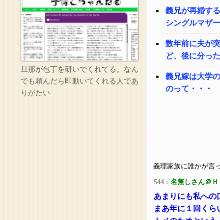
義兄が再婚す
シングルマザ
数年前に夫が
ど、後に分っ
旦那が包丁を研いでくれてる。なん
義兄嫁は大学
でも頼んだら即動いてくれる人であ
のって・・・
りがたい
義理家族に誰かが言
544 :
名無しさん＠Ｈ
あまりにも私への
まあ年に１回くら