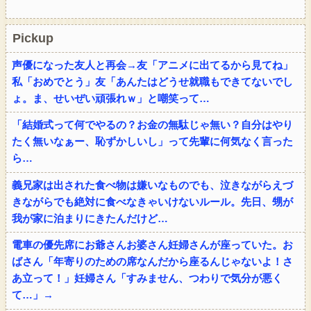
Pickup
声優になった友人と再会→友「アニメに出てるから見てね」
私「おめでとう」友「あんたはどうせ就職もできてないでし
ょ。ま、せいぜい頑張れｗ」と嘲笑って…
「結婚式って何でやるの？お金の無駄じゃ無い？自分はやり
たく無いなぁー、恥ずかしいし」って先輩に何気なく言った
ら…
義兄家は出された食べ物は嫌いなものでも、泣きながらえづ
きながらでも絶対に食べなきゃいけないルール。先日、甥が
我が家に泊まりにきたんだけど…
電車の優先席にお爺さんお婆さん妊婦さんが座っていた。お
ばさん「年寄りのための席なんだから座るんじゃないよ！さ
あ立って！」妊婦さん「すみません、つわりで気分が悪く
て…」→