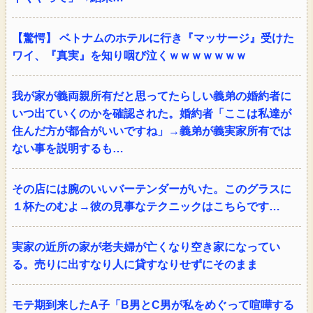
【驚愕】 ベトナムのホテルに行き『マッサージ』受けた
ワイ、『真実』を知り咽び泣くｗｗｗｗｗｗｗ
我が家が義両親所有だと思ってたらしい義弟の婚約者に
いつ出ていくのかを確認された。婚約者「ここは私達が
住んだ方が都合がいいですね」→義弟が義実家所有では
ない事を説明するも…
その店には腕のいいバーテンダーがいた。このグラスに
１杯たのむよ→彼の見事なテクニックはこちらです…
実家の近所の家が老夫婦が亡くなり空き家になってい
る。売りに出すなり人に貸すなりせずにそのまま
モテ期到来したA子「B男とC男が私をめぐって喧嘩する