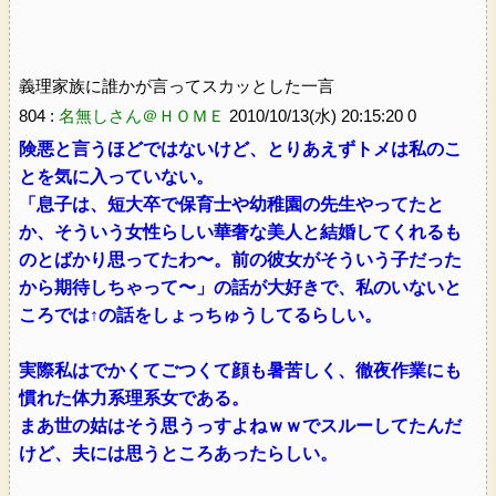
義理家族に誰かが言ってスカッとした一言
804 :
名無しさん＠ＨＯＭＥ
2010/10/13(水) 20:15:20 0
険悪と言うほどではないけど、とりあえずトメは私のこ
とを気に入っていない。
「息子は、短大卒で保育士や幼稚園の先生やってたと
か、そういう女性らしい華奢な美人と結婚してくれるも
のとばかり思ってたわ〜。前の彼女がそういう子だった
から期待しちゃって〜」の話が大好きで、私のいないと
ころでは↑の話をしょっちゅうしてるらしい。
実際私はでかくてごつくて顔も暑苦しく、徹夜作業にも
慣れた体力系理系女である。
まあ世の姑はそう思うっすよねｗｗでスルーしてたんだ
けど、夫には思うところあったらしい。