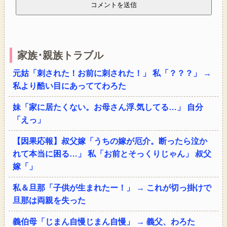
家族･親族トラブル
元姑「刺された！お前に刺された！」 私「？？？」 →
私より酷い目にあっててわろた
妹「家に居たくない。お母さん浮.気してる…」 自分
「えっ」
【因果応報】叔父嫁「うちの嫁が厄介。断ったら泣か
れて本当に困る…」 私「お前とそっくりじゃん」 叔父
嫁「」
私＆旦那「子供が生まれたー！」 → これが切っ掛けで
旦那は両親を失った
義伯母「じまん自慢じまん自慢」 → 義父、わろた