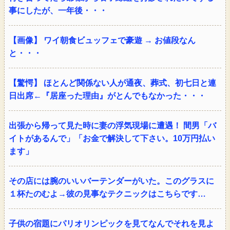
事にしたが、一年後・・・
【画像】 ワイ朝食ビュッフェで豪遊 → お値段なん
と・・・
【驚愕】 ほとんど関係ない人が通夜、葬式、初七日と連
日出席←『居座った理由』がとんでもなかった・・・
出張から帰って見た時に妻の浮気現場に遭遇！ 間男「バ
イトがあるんで」「お金で解決して下さい。10万円払い
ます」
その店には腕のいいバーテンダーがいた。このグラスに
１杯たのむよ→彼の見事なテクニックはこちらです…
子供の宿題にパリオリンピックを見てなんでそれを見よ