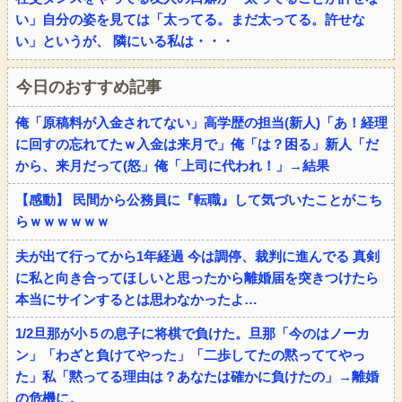
い」自分の姿を見ては「太ってる。まだ太ってる。許せな
い」というが、 隣にいる私は・・・
今日のおすすめ記事
俺「原稿料が入金されてない」高学歴の担当(新人)「あ！経理
に回すの忘れてたｗ入金は来月で」俺「は？困る」新人「だ
から、来月だって(怒」俺「上司に代われ！」→結果
【感動】 民間から公務員に『転職』して気づいたことがこち
らｗｗｗｗｗｗ
夫が出て行ってから1年経過 今は調停、裁判に進んでる 真剣
に私と向き合ってほしいと思ったから離婚届を突きつけたら
本当にサインするとは思わなかったよ…
1/2旦那が小５の息子に将棋で負けた。旦那「今のはノーカ
ン」「わざと負けてやった」「二歩してたの黙っててやっ
た」私「黙ってる理由は？あなたは確かに負けたの」→離婚
の危機に。