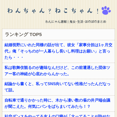
ランキング TOP5
結婚視野にいれた同棲の話が出て、彼女「家事分担は1ヶ月交
代」俺「そっちのが一人暮らし長いし料理はお願い」と言っ
たら・・・
私は歌舞伎観るのが趣味なんだけど、この前遭遇した団体ツ
アー客の神経が心底わからんかった。
結論から書くと、私ってSNS向いてない性格だったんだなっ
て話。
自転車で通りかかった時に、木から凄い数の雀の井戸端会議
が聞こえた。何気にパンをばらまいてみたら！？
社交ダンスをやってる友人の口癖が「太ってることが許せな