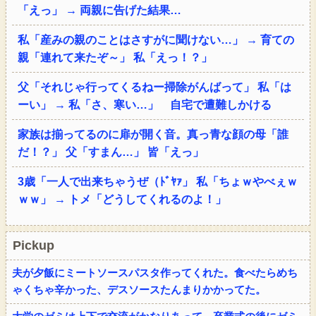
「えっ」 → 両親に告げた結果…
私「産みの親のことはさすがに聞けない…」 → 育ての
親「連れて来たぞ～」 私「えっ！？」
父「それじゃ行ってくるねー掃除がんばって」 私「は
ーい」 → 私「さ、寒い…」 自宅で遭難しかける
家族は揃ってるのに扉が開く音。真っ青な顔の母「誰
だ！？」 父「すまん…」 皆「えっ」
3歳「一人で出来ちゃうぜ（ﾄﾞﾔｧ」 私「ちょｗやべぇｗ
ｗｗ」 → トメ「どうしてくれるのよ！」
Pickup
夫が夕飯にミートソースパスタ作ってくれた。食べたらめち
ゃくちゃ辛かった、デスソースたんまりかかってた。