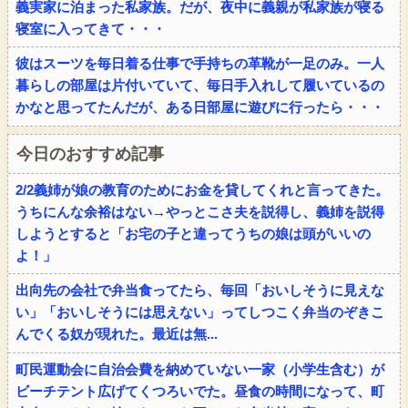
義実家に泊まった私家族。だが、夜中に義親が私家族が寝る
寝室に入ってきて・・・
彼はスーツを毎日着る仕事で手持ちの革靴が一足のみ。一人
暮らしの部屋は片付いていて、毎日手入れして履いているの
かなと思ってたんだが、ある日部屋に遊びに行ったら・・・
今日のおすすめ記事
2/2義姉が娘の教育のためにお金を貸してくれと言ってきた。
うちにんな余裕はない→やっとこさ夫を説得し、義姉を説得
しようとすると「お宅の子と違ってうちの娘は頭がいいの
よ！」
出向先の会社で弁当食ってたら、毎回「おいしそうに見えな
い」「おいしそうには思えない」ってしつこく弁当のぞきこ
んでくる奴が現れた。最近は無...
町民運動会に自治会費を納めていない一家（小学生含む）が
ビーチテント広げてくつろいでた。昼食の時間になって、町