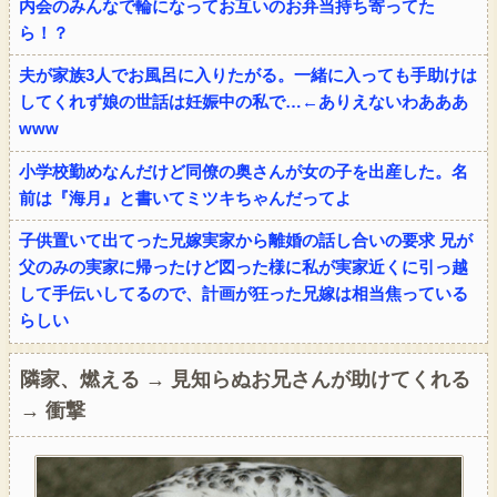
内会のみんなで輪になってお互いのお弁当持ち寄ってた
ら！？
夫が家族3人でお風呂に入りたがる。一緒に入っても手助けは
してくれず娘の世話は妊娠中の私で…←ありえないわあああ
www
小学校勤めなんだけど同僚の奥さんが女の子を出産した。名
前は『海月』と書いてミツキちゃんだってよ
子供置いて出てった兄嫁実家から離婚の話し合いの要求 兄が
父のみの実家に帰ったけど図った様に私が実家近くに引っ越
して手伝いしてるので、計画が狂った兄嫁は相当焦っている
らしい
隣家、燃える → 見知らぬお兄さんが助けてくれる
→ 衝撃