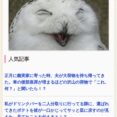
人気記事
正月に義実家に寄った時、夫が大荷物を持ち帰ってき
た。車の後部座席が埋まるほどの沢山の荷物で「これ、
何？」と聞いたら！？
私がドリンクバーを二人分取りに行ってる隙に、運ばれ
てきたポテトを彼が一口かじってサッと皿に戻すのが見
えた→見てたことを伝えると！？