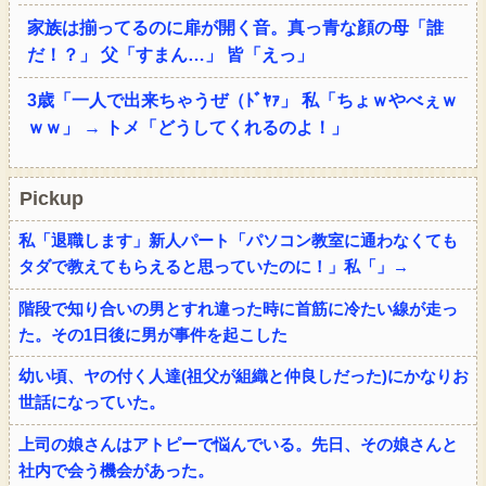
家族は揃ってるのに扉が開く音。真っ青な顔の母「誰
だ！？」 父「すまん…」 皆「えっ」
3歳「一人で出来ちゃうぜ（ﾄﾞﾔｧ」 私「ちょｗやべぇｗ
ｗｗ」 → トメ「どうしてくれるのよ！」
Pickup
私「退職します」新人パート「パソコン教室に通わなくても
タダで教えてもらえると思っていたのに！」私「」→
階段で知り合いの男とすれ違った時に首筋に冷たい線が走っ
た。その1日後に男が事件を起こした
幼い頃、ヤの付く人達(祖父が組織と仲良しだった)にかなりお
世話になっていた。
上司の娘さんはアトピーで悩んでいる。先日、その娘さんと
社内で会う機会があった。