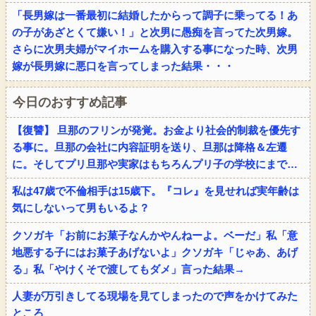
「長男嫁は一番最初に結婚したからって調子に乗ってる！あ
の子があざとくて嫌い！」と次男に愚痴を言ってた次男嫁。
さらに次男夫婦がマイホームを購入する事になった時、次男
嫁が長男嫁に悪口を言ってしまった結果・・・
今日のおすすめ記事
【復讐】 旦那のフリンが発覚。お金より社会的制裁を優先す
る事に。旦那の会社に内容証明を送り、旦那は降格＆左遷
に。そしてプリ旦那や実家はもちろんプリ子の学校にまで…
私は47歳で不倫相手は15歳下。『コレ』を見せれば実年齢は
気にしないって男もいるよ？
クソガキ「お前にお菓子なんかやんねーよ。ベーだ」私「意
地悪する子にはお菓子あげないよ」クソガキ「じゃあ、あげ
る」私「やけくそで渡してもダメ」言った結果→
人妻が万引きしてる現場を見てしまったので声をかけてみた
ところ