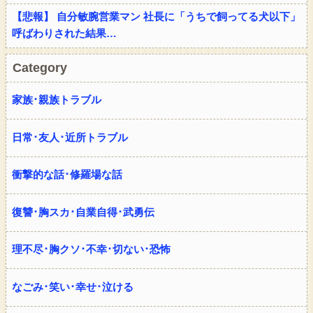
【悲報】 自分敏腕営業マン 社長に「うちで飼ってる犬以下」
呼ばわりされた結果…
Category
家族･親族トラブル
日常･友人･近所トラブル
衝撃的な話･修羅場な話
復讐･胸スカ･自業自得･武勇伝
理不尽･胸クソ･不幸･切ない･恐怖
なごみ･笑い･幸せ･泣ける