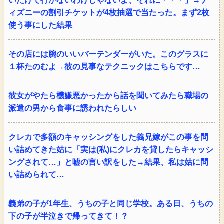
いだけで行かないわけじゃないよ、それに・・・」→デ
ィズニーの割引チケットが4枚抽選で当たった。まず2枚
使う事にした結果
その店には腕のいいバーテンダーがいた。このグラスに
１杯たのむよ→彼の見事なテクニックはこちらです…
彼女がやたら機嫌悪かったから話を聞いてみたら職場の
派遣の男から食事に誘われたらしい
クレカで多額のキャッシングをした義兄嫁がこの事を問
い詰めてきた姑に「実は(私)にクレカを貸したらキャッシ
ングされて…」と嘘の言い訳をした→結果、私は姑に問
い詰められて…
義弟の子が1年生、うちの子と同じ学校。ある日、うちの
下の子が半泣きで帰ってきて！？