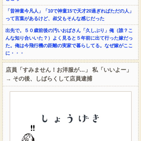
「昔神童今凡人」「10で神童15で天才20過ぎればただの人」
って言葉があるけど、叔父もそんな感じだった
出先で。５０歳前後の汚いおばさん「久しぶり」俺（誰？こ
んな知り合いいた？）よく見ると５年前に出て行った嫁だっ
た。俺は今飛行機の距離の実家で暮らしてる。なぜ嫁がここ
に・・・
店員「すみません！お洋服が…」 私「いいよー」
→ その後、しばらくして店員逮捕