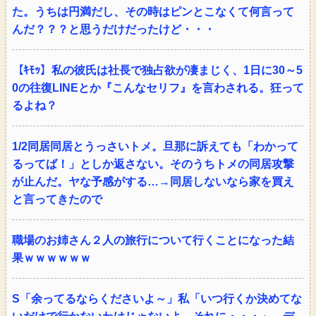
た。うちは円満だし、その時はピンとこなくて何言って
んだ？？？と思うだけだったけど・・・
【ｷﾓｯ】私の彼氏は社長で独占欲が凄まじく、1日に30～5
0の往復LINEとか『こんなセリフ』を言わされる。狂って
るよね？
1/2同居同居とうっさいトメ。旦那に訴えても「わかって
るってば！」としか返さない。そのうちトメの同居攻撃
が止んだ。ヤな予感がする…→同居しないなら家を買え
と言ってきたので
職場のお姉さん２人の旅行について行くことになった結
果ｗｗｗｗｗｗ
S「余ってるならくださいよ～」私「いつ行くか決めてな