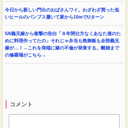
今日から新しい門出のおばさんワイ。わざわざ買った低
いヒールのパンプス履いて家から10mでUターン
5/6義兄嫁から衝撃の告白「８年間仕方なくあなた達のた
めに料理作ってたの」それじゃ弁当も晩御飯も全部義兄
嫁が…！→これを発端に嫁の不倫が発覚する。離婚まで
の修羅場がこちら→
コメント