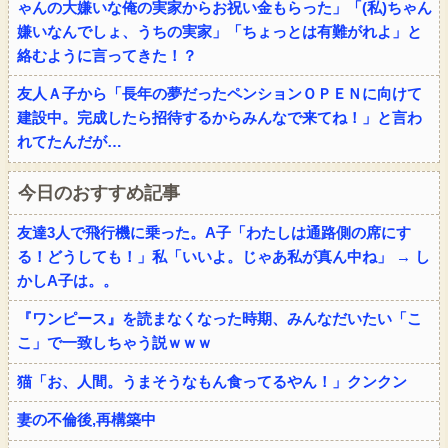
ゃんの大嫌いな俺の実家からお祝い金もらった」「(私)ちゃん
嫌いなんでしょ、うちの実家」「ちょっとは有難がれよ」と
絡むように言ってきた！？
友人Ａ子から「長年の夢だったペンションＯＰＥＮに向けて
建設中。完成したら招待するからみんなで来てね！」と言わ
れてたんだが…
今日のおすすめ記事
友達3人で飛行機に乗った。A子「わたしは通路側の席にす
る！どうしても！」私「いいよ。じゃあ私が真ん中ね」 → し
かしA子は。。
『ワンピース』を読まなくなった時期、みんなだいたい「こ
こ」で一致しちゃう説ｗｗｗ
猫「お、人間。うまそうなもん食ってるやん！」クンクン
妻の不倫後,再構築中