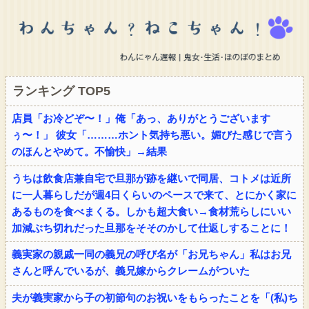
ランキング TOP5
店員「お冷どぞ〜！」俺「あっ、ありがとうございます
ぅ〜！」 彼女「………ホント気持ち悪い。媚びた感じで言う
のほんとやめて。不愉快」→結果
うちは飲食店兼自宅で旦那が跡を継いで同居、コトメは近所
に一人暮らしだが週4日くらいのペースで来て、とにかく家に
あるものを食べまくる。しかも超大食い→食材荒らしにいい
加減ぶち切れだった旦那をそそのかして仕返しすることに！
義実家の親戚一同の義兄の呼び名が「お兄ちゃん」私はお兄
さんと呼んでいるが、義兄嫁からクレームがついた
夫が義実家から子の初節句のお祝いをもらったことを「(私)ち