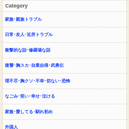
Category
家族･親族トラブル
日常･友人･近所トラブル
衝撃的な話･修羅場な話
復讐･胸スカ･自業自得･武勇伝
理不尽･胸クソ･不幸･切ない･恐怖
なごみ･笑い･幸せ･泣ける
家族･愛してる･馴れ初め
外国人