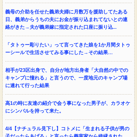
義母の介助を任せた義弟夫婦に月数万を援助してたある
日、義弟からうちの夫にお金が振り込まれてないとの連
絡がきた→夫が義弟嫁に指定された口座に振り込...
「タトゥー彫りたい」って言ってきた娘を1か月間タトゥ
ーシールで生活させてみる事にした→その結果…
相手が23区出身で、自分が地方出身者「大自然の中での
キャンプに憧れる」と言うので、一度地元のキャンプ場
に連れて行った結果
高1の時に友達の紹介で会う事になった男子が、カラオケ
にシンバルを持って来た。
4/4【ナチュラル見下し】コトメに「生まれる子供が男の
子だったらあげる」と言ったら義実家から絶縁された。