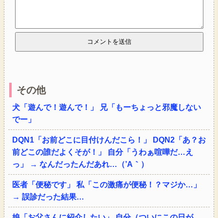
その他
犬「遊んで！遊んで！」 兄「もーちょっと邪魔しない
でー」
DQN1「お前どこに目付けんだこら！」 DQN2「あ？お
前どこの誰だよくそが！」 自分「うわぁ喧嘩だ…え
っ」 → なんだったんだあれ…（’A｀）
医者「便秘です」 私「この激痛が便秘！？マジか…」
→ 誤診だった結果…
娘「お父さんに紹介したい」 自分（ついにこの日が…