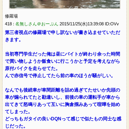
修羅場
418 :
名無しさん＠おーぷん
2015/11/25(水)13:39:08 ID:OVv
第三者視点の修羅場で申し訳ないが書き込ませていただ
きます。
当初専門学生だった俺は昼にバイトが終わり余った時間
で買い物しようか飯食いに行こうかと予定を考えながら
原付バイクを走らせてた。
んで赤信号で停止してたら前の車のほうが騒がしい。
なんでも後続車が車間距離を詰め過ぎてたせいか先頭の
車が煽られてたと勘違いし、前後の車の運転手が車から
出てきて怒鳴りあって互いに胸倉掴みあって喧嘩を始め
てしまった。
どっちもガタイの良いDQNって感じで似たもの同士な感
じだった。