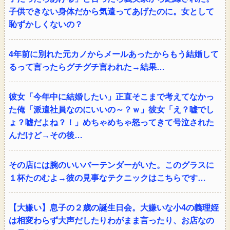
子供できない身体だから気遣ってあげたのに。女として
恥ずかしくないの？
4年前に別れた元カノからメールあったからもう結婚して
るって言ったらグチグチ言われた→結果…
彼女「今年中に結婚したい」正直そこまで考えてなかっ
た俺「派遣社員なのにいいの～？ｗ」彼女「え？嘘でし
ょ？嘘だよね？！」めちゃめちゃ怒ってきて号泣された
んだけど→その後…
その店には腕のいいバーテンダーがいた。このグラスに
１杯たのむよ→彼の見事なテクニックはこちらです…
【大嫌い】息子の２歳の誕生日会。大嫌いな小4の義理姪
は相変わらず大声だしたりわがまま言ったり、お店なの