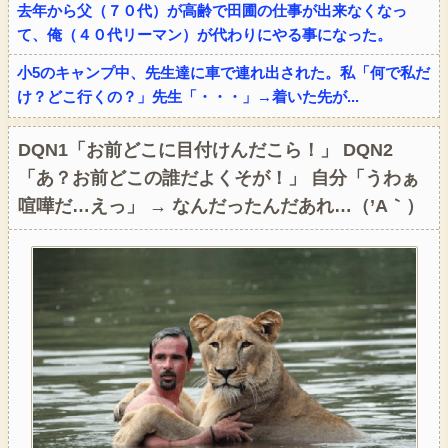
去年から父（７０代）が高齢で田圃の仕事が出来なくなっ
て、俺（４０代リーマン）が代わりにやる事になった。
小5のキャンプ中、先生達に車で連れ出された。私「何で私だ
け？どこ行くの？」先生「・・・」→着いた先が...
DQN1「お前どこに目付けんだこら！」 DQN2
「あ？お前どこの誰だよくそが！」 自分「うわぁ
喧嘩だ…えっ」 → なんだったんだあれ…（’A｀）