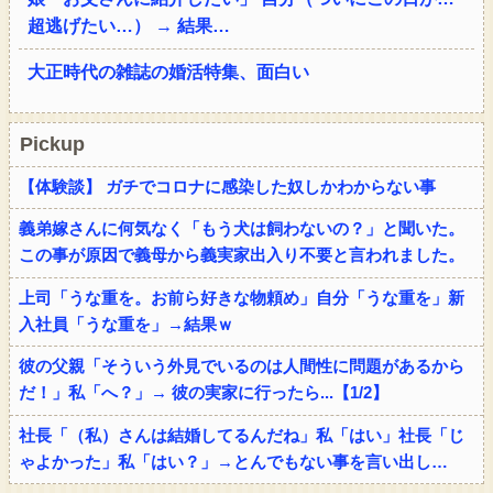
超逃げたい…） → 結果…
大正時代の雑誌の婚活特集、面白い
Pickup
【体験談】 ガチでコロナに感染した奴しかわからない事
義弟嫁さんに何気なく「もう犬は飼わないの？」と聞いた。
この事が原因で義母から義実家出入り不要と言われました。
上司「うな重を。お前ら好きな物頼め」自分「うな重を」新
入社員「うな重を」→結果ｗ
彼の父親「そういう外見でいるのは人間性に問題があるから
だ！」私「へ？」→ 彼の実家に行ったら...【1/2】
社長「（私）さんは結婚してるんだね」私「はい」社長「じ
ゃよかった」私「はい？」→とんでもない事を言い出し…