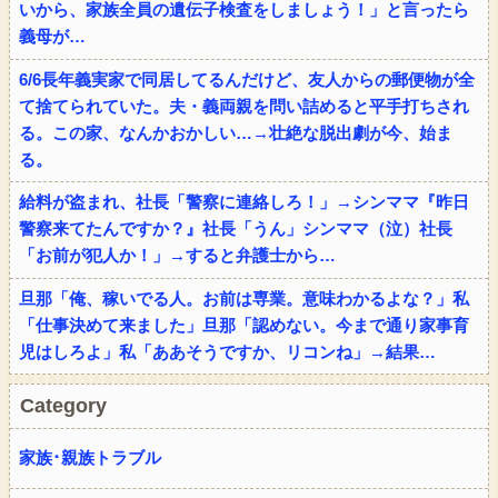
いから、家族全員の遺伝子検査をしましょう！」と言ったら
義母が…
6/6長年義実家で同居してるんだけど、友人からの郵便物が全
て捨てられていた。夫・義両親を問い詰めると平手打ちされ
る。この家、なんかおかしい…→壮絶な脱出劇が今、始ま
る。
給料が盗まれ、社長「警察に連絡しろ！」→シンママ『昨日
警察来てたんですか？』社長「うん」シンママ（泣）社長
「お前が犯人か！」→すると弁護士から…
旦那「俺、稼いでる人。お前は専業。意味わかるよな？」私
「仕事決めて来ました」旦那「認めない。今まで通り家事育
児はしろよ」私「ああそうですか、リコンね」→結果…
Category
家族･親族トラブル