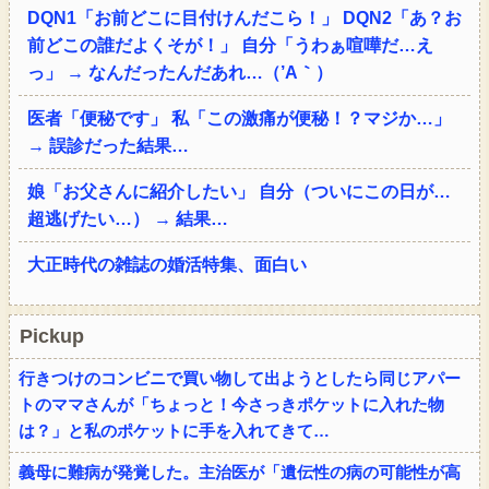
DQN1「お前どこに目付けんだこら！」 DQN2「あ？お
前どこの誰だよくそが！」 自分「うわぁ喧嘩だ…え
っ」 → なんだったんだあれ…（’A｀）
医者「便秘です」 私「この激痛が便秘！？マジか…」
→ 誤診だった結果…
娘「お父さんに紹介したい」 自分（ついにこの日が…
超逃げたい…） → 結果…
大正時代の雑誌の婚活特集、面白い
Pickup
行きつけのコンビニで買い物して出ようとしたら同じアパー
トのママさんが「ちょっと！今さっきポケットに入れた物
は？」と私のポケットに手を入れてきて…
義母に難病が発覚した。主治医が「遺伝性の病の可能性が高