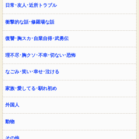
日常･友人･近所トラブル
衝撃的な話･修羅場な話
復讐･胸スカ･自業自得･武勇伝
理不尽･胸クソ･不幸･切ない･恐怖
なごみ･笑い･幸せ･泣ける
家族･愛してる･馴れ初め
外国人
動物
その他