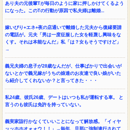
あり夫の元後輩Tが毎日のように家に押しかけてくるよう
になった。このTの行動が原因で私夫婦は離婚...
嫁いびり+エネ+夜の店通いで離婚した元夫から復縁要請
の電話が。元夫「男は一度征服した女を軽蔑し興味をな
くす。それは本能なんだ」私「は？女もそうですけど」
→
義兄夫婦の息子が28歳なんだが、仕事ばかりで出会いが
ないとかで義兄嫁がうちの娘達のお友達で良い娘がいた
ら紹介してくれないか？と言ってきた・・・
私24歳、彼氏26歳、デートはいつも私が運転する車。 と
言うのも彼氏は免許を持っていない。
義実家詣行かなくていいことになって解放感。「イィヤ
ッッホホオォォウ！！」→毎年、旦那に強制連行されて