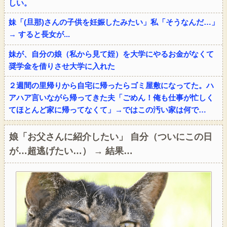
しい。
妹「(旦那)さんの子供を妊娠したみたい」私「そうなんだ…」
→ すると長女が...
妹が、自分の娘（私から見て姪）を大学にやるお金がなくて
奨学金を借りさせ大学に入れた
２週間の里帰りから自宅に帰ったらゴミ屋敷になってた。ハ
アハア言いながら帰ってきた夫「ごめん！俺も仕事が忙しく
てほとんど家に帰ってなくて」→ではこの汚い家は何で…
娘「お父さんに紹介したい」 自分（ついにこの日
が…超逃げたい…） → 結果…