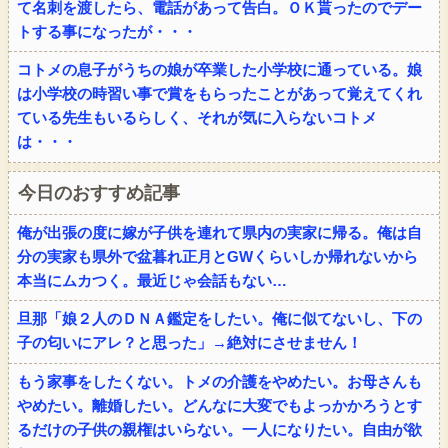
て名刺を渡したら、電話があって告白。ＯＫ貰ったのでデー
トする事になったが・・・
コトメの息子がうちの娘が卒業した小学校に通っている。娘
は小学校の時習い事で賞をもらったことがあって覚えてくれ
ている先生もいるらしく、それが気に入らないコトメ
は・・・
今日のおすすめ記事
俺が出張の度に嫁が子供を連れて県内の実家に帰る。俺は自
分の実家も県外で盆暮れ正月とGWくらいしか帰れないから
本当にムカつく。最近じゃ会話もない…
旦那「娘２人のＤＮＡ鑑定をしたい。俺に似てないし、下の
子の匂いにアレ？と思った」→絶対にさせません！
もう家事をしたくない。トメの介護をやめたい。お母さんも
やめたい。離婚したい。どんなに大変でもよっかかろうとす
るだけの子供の親権はいらない。一人になりたい。自由が欲