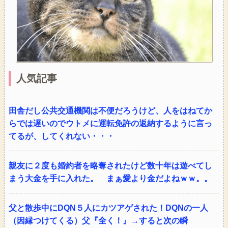
人気記事
田舎だし公共交通機関は不便だろうけど、人をはねてか
らでは遅いのでウトメに運転免許の返納するように言っ
てるが、してくれない・・・
親友に２度も婚約者を略奪されたけど数十年は遊べてし
まう大金を手に入れた。 まぁ愛より金だよねｗｗ。。
父と散歩中にDQN５人にカツアゲされた！DQNの一人
（因縁つけてくる）父『全く！』→すると次の瞬