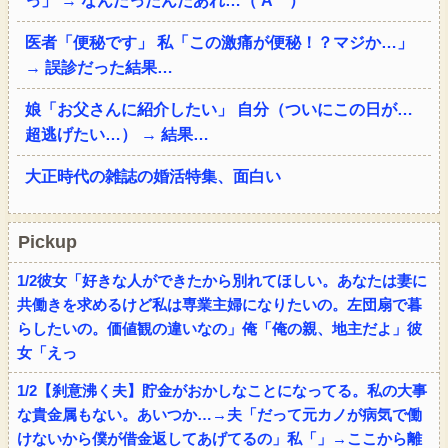
っ」 → なんだったんだあれ…（’A｀）
医者「便秘です」 私「この激痛が便秘！？マジか…」
→ 誤診だった結果…
娘「お父さんに紹介したい」 自分（ついにこの日が…
超逃げたい…） → 結果…
大正時代の雑誌の婚活特集、面白い
Pickup
1/2彼女「好きな人ができたから別れてほしい。あなたは妻に
共働きを求めるけど私は専業主婦になりたいの。左団扇で暮
らしたいの。価値観の違いなの」俺「俺の親、地主だよ」彼
女「えっ
1/2【刹意沸く夫】貯金がおかしなことになってる。私の大事
な貴金属もない。あいつか…→夫「だって元カノが病気で働
けないから僕が借金返してあげてるの」私「」→ここから離