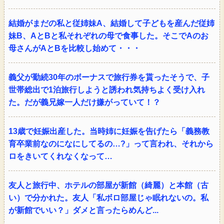
結婚がまだの私と従姉妹A、結婚して子どもを産んだ従姉
妹B、AとBと私それぞれの母で食事した。そこでAのお
母さんがAとBを比較し始めて・・・
義父が勤続30年のボーナスで旅行券を貰ったそうで、子
世帯総出で1泊旅行しようと誘われ気持ちよく受け入れ
た。だが義兄嫁一人だけ嫌がっていて！？
13歳で妊娠出産した。当時姉に妊娠を告げたら「義務教
育卒業前なのになにしてるの…?」って言われ、それから
ロをきいてくれなくなって…
友人と旅行中、ホテルの部屋が新館（綺麗）と本館（古
い）で分かれた。友人「私ボロ部屋じゃ眠れないの。私
が新館でいい？」ダメと言ったらめんど...