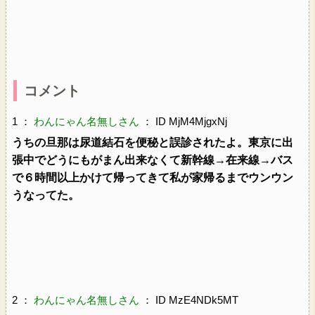
コメント
1 ：
わんにゃん名無しさん
： ID MjM4MjgxNj
うちの旦那は尿道結石を便秘と誤診されたよ。東京に出
張中でどうにもがまん出来なくて新幹線→在来線→バス
で６時間以上かけて帰ってきて私が家帰るまでウンウン
うなってた。
2 ：
わんにゃん名無しさん
： ID MzE4NDk5MT