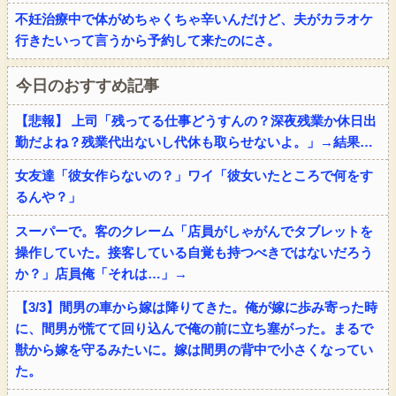
不妊治療中で体がめちゃくちゃ辛いんだけど、夫がカラオケ
行きたいって言うから予約して来たのにさ。
今日のおすすめ記事
【悲報】 上司「残ってる仕事どうすんの？深夜残業か休日出
勤だよね？残業代出ないし代休も取らせないよ。」→結果…
女友達「彼女作らないの？」ワイ「彼女いたところで何をす
るんや？」
スーパーで。客のクレーム「店員がしゃがんでタブレットを
操作していた。接客している自覚も持つべきではないだろう
か？」店員俺「それは…」→
【3/3】間男の車から嫁は降りてきた。俺が嫁に歩み寄った時
に、間男が慌てて回り込んで俺の前に立ち塞がった。まるで
獣から嫁を守るみたいに。嫁は間男の背中で小さくなってい
た。