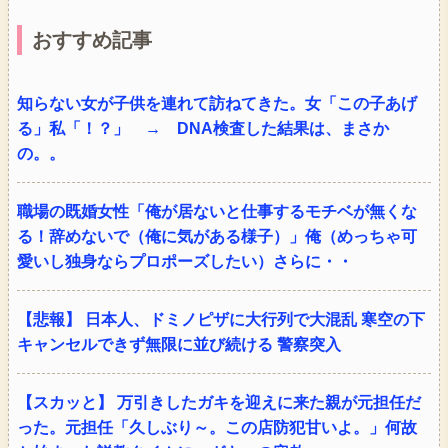
おすすめ記事
知らない女が子供を連れて訪ねてきた。女「この子あげ
る」私「！？」 → DNA検査した結果は、まさか
の。。
職場の既婚女性「俺が居ないと仕事するモチベが無くな
る！辞めないで（俺に気がある様子）」俺（めっちゃ可
愛いし独身ならプロポーズしたい）さらに・・
【悲報】 日本人、ドミノピザに大行列で大混乱 寒空の下
キャンセルできず無限に並び続ける 警察突入
【スカッと】 万引きしたガキを迎えに来た親が元担任だ
った。元担任「久しぶり～。この店防犯甘いよ。」何故