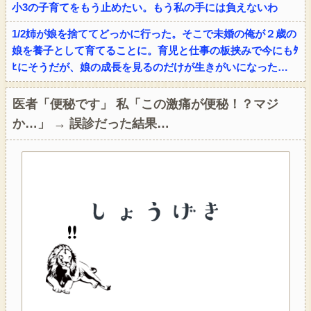
小3の子育てをもう止めたい。もう私の手には負えないわ
1/2姉が娘を捨ててどっかに行った。そこで未婚の俺が２歳の
娘を養子として育てることに。育児と仕事の板挟みで今にもﾀ
ﾋにそうだが、娘の成長を見るのだけが生きがいになった…
医者「便秘です」 私「この激痛が便秘！？マジ
か…」 → 誤診だった結果…