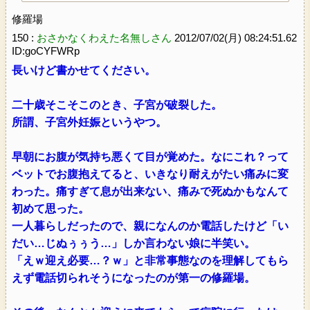
修羅場
150 :
おさかなくわえた名無しさん
2012/07/02(月) 08:24:51.62
ID:goCYFWRp
長いけど書かせてください。
二十歳そこそこのとき、子宮が破裂した。
所謂、子宮外妊娠というやつ。
早朝にお腹が気持ち悪くて目が覚めた。なにこれ？って
ベットでお腹抱えてると、いきなり耐えがたい痛みに変
わった。痛すぎて息が出来ない、痛みで死ぬかもなんて
初めて思った。
一人暮らしだったので、親になんのか電話したけど「い
だい…じぬぅぅう…」しか言わない娘に半笑い。
「えｗ迎え必要…？ｗ」と非常事態なのを理解してもら
えず電話切られそうになったのが第一の修羅場。