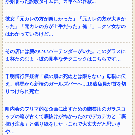
か始まった説教タイムに、ガキへの容赦...
彼女「元カレの方が楽しかった」「元カレの方が大きか
った」「元カレの方が上手だった」俺「」→クソ女なの
はわかっているけど…
その店には腕のいいバーテンダーがいた。このグラスに
１杯たのむよ→彼の見事なテクニックはこちらです…
千明博行容疑者「歳の順に死ぬとは限らない」母親に伝
え、群馬から新橋のガールズバーへ…18歳店員が首を切
りつけられ死亡
町内会のフリマ的な企画に出すための贈答用のガラスコ
ップの箱が古くて底抜けが怖かったのでデカデカと「底
抜け注意」と張り紙をした→これで大丈夫だと思いき
や…