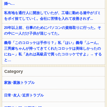
婚へ…
私有地を通行人に開放していたが、工場に勤める連中がゴミ
をポイ捨てしていく。会社に苦情を入れて改善されず...
20年以上前、仕事のためにパソコンの資格取りに行った。そ
の中に一人だけ子供が混じってた。
義母「このコロッケは手作り？」私「はい」義母「ふーん。
三男嫁ちゃんが持ってきてくれたコロッケは美味しかったの
にね～」私「あれは高級店で買ったコロッケですよ」→ する
と…
Category
家族･親族トラブル
日常･友人･近所トラブル