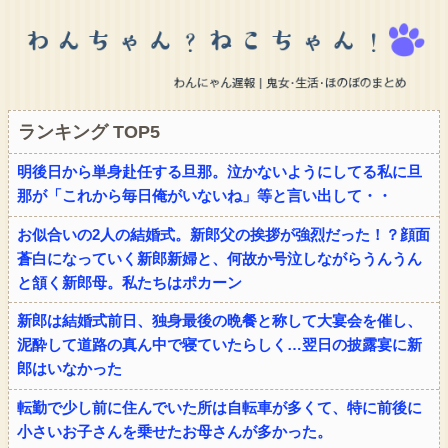
ランキング TOP5
明後日から単身赴任する旦那。泣かないようにしてる私に旦
那が「これから毎日俺がいないね」等と言い出して・・
お似合いの2人の結婚式。新郎父の挨拶が強烈だった！？顔面
蒼白になっていく新郎新婦と、何故か号泣しながらうんうん
と頷く新郎母。私たちはポカーン
新郎は結婚式前日、独身最後の晩餐と称して大宴会を催し、
泥酔して道路の真ん中で寝ていたらしく…翌日の披露宴に新
郎はいなかった
転勤で少し前に住んでいた所は自転車が多くて、特に前後に
小さいお子さんを乗せたお母さんが多かった。