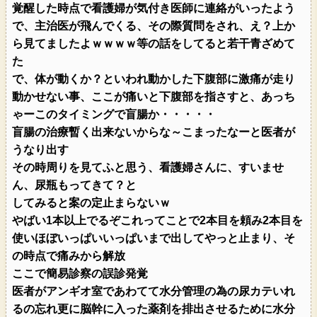
覚醒した時点で看護婦が気付き医師に連絡がいったよう
で、主治医が飛んでくる、その際質問をされ、え？上か
ら見てましたよｗｗｗｗ等の話をしてると若干青ざめて
た
で、体が動くか？といわれ動かした下腹部に激痛が走り
動かせない事、ここが痛いと下腹部を指さすと、あっち
ゃーこのタイミングで盲腸か・・・・・
盲腸の治療暫く出来ないからな～こまったなーと医者が
うなり出す
その時周りを見てふと思う、看護婦さんに、すいませ
ん、尿瓶もってきて？と
してみると案の定止まらないｗ
やばい1本以上でるぞこれってことで2本目を頼み2本目を
使いほぼいっぱいいっぱいまで出してやっと止まり、そ
の時点で痛みから解放
ここで簡易診察の誤診発覚
医者がアンギオ室であわてて水分管理の為の尿カテいれ
るの忘れ更に脳幹に入った薬剤を排出させるために水分