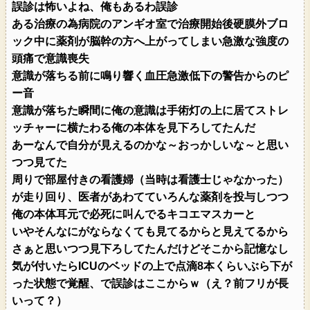
誤診は怖いよね、俺もあるわ誤診
ある治療の為病院のアンギオ室で治療開始後硬膜外ブロ
ック中に薬剤が脳幹の方へ上がってしまい急激な強度の
頭痛で意識喪失
意識が落ちる前に鳴り響く血圧急激低下の警告からのピ
ー音
意識が落ちた瞬間に俺の意識は手術灯の上に居てストレ
ッチャーに横たわる俺の本体を見下ろしてたんだ
あーなんで自分が見えるのかな～おっかしいな～と思い
つつ見てた
周りで部屋付きの看護婦（当時は看護士じゃなかった）
が走り回り、医者があわてていろんな薬剤を投与しつつ
俺の本体耳元で必死に叫んでるキコエマスカーと
いやそんなにがならなくても見てるからと見えてるから
さぁと思いつつ見下ろしてたんだけどそこから記憶なし
気が付いたらICUのベッドの上で点滴8本くらいぶら下が
った状態で覚醒、で誤診はここからｗ（え？前フリが長
いって？）