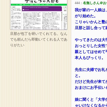
444 :
名無しさん＠お
我が家の一人娘は
がり始めた。
こりゃいかんと塾
旦那と話し合って
旦那が包丁を研いでくれてる。なん
でも頼んだら即動いてくれる人であ
やってきたのは大
りがたい
おっとりした女性
親としてはせめて
本人もびっくり。
先生に夫婦でお礼
と。
だけど先生が来て
おまけにお手伝い
娘に聞くと「大学
ゃいけなくなるか