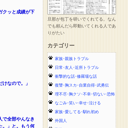
ガクッと成績が下
旦那が包丁を研いでくれてる。なん
でも頼んだら即動いてくれる人であ
りがたい
カテゴリー
家族･親族トラブル
日常･友人･近所トラブル
衝撃的な話･修羅場な話
だけなので。」
復讐･胸スカ･自業自得･武勇伝
理不尽･胸クソ･不幸･切ない･恐怖
なごみ･笑い･幸せ･泣ける
家族･愛してる･馴れ初め
人で全部やんなき
外国人
た。」と。もう何