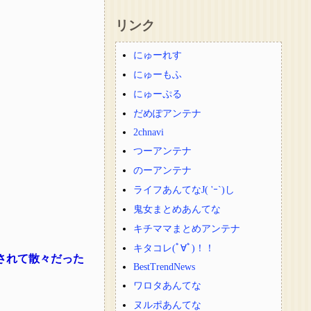
リンク
にゅーれす
にゅーもふ
にゅーぷる
だめぽアンテナ
2chnavi
つーアンテナ
のーアンテナ
ライフあんてなJ( 'ｰ`)し
鬼女まとめあんてな
キチママまとめアンテナ
キタコレ(ﾟ∀ﾟ)！！
されて散々だった
BestTrendNews
ワロタあんてな
ヌルポあんてな