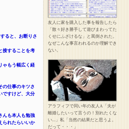
友人に家を購入した事を報告したら
「散々好き勝手して遊びまわってた
いすると、お断りさ
くせにふざけるな」と罵倒された。
なぜこんな事言われるのか理解でき
ない。
と接することを考
りゃもう幅広く経
その仕事のキツさ
いですけど、大分
アラフィフで同い年の友人A「夫が
離婚したいって言うの！別れたくな
さんも本人も勉強
い...」私「当然の結果だと思うよ。
えられたらいいか
だって・・・」