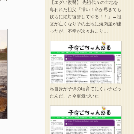
【エグい復讐】 先祖代々の土地を
1/2【想像力の足りない人】嫁の家事が足りないから注意したら泣かれた。なんで泣くの？俺はどうすればいい？嫁の気持ちが分かる人求む→(嫁の言い分を聞いて)俺が7:3で悪いだろうが
奪われた祖父「憎い！命が尽きても
奴らに絶対復讐してやる！！」→祖
父が亡くなりその土地に焼肉屋が建
ったが、不幸が次々おこり…
実家を継いだのは自分だと次男を追い出そうとした長男に次男が「え、この家って継ぐほどの何かがあったの？」と返した。すると…
人のものだろうがなんだろうがすぐに捨てる糞ウトメが二泊三日で旅行へ。私は糞ウトメ関係の物をまとめて捨て、金目のものは売り払ったｗｗｗ
イラっとしたので…
妹は綺麗な容姿のおかげで寄ってくる男が多かった。妹が結婚相手にと決めたA男は上辺は善良な人間だったが中身は糞だった…それが分かったのは妹が交通事故で亡くなってからだ…
私自身が子供の頃育てにくい子だっ
たんだ、と今更気づいた