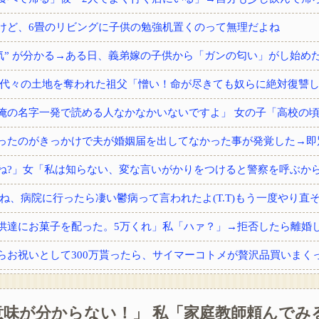
けど、6畳のリビングに子供の勉強机置くのって無理だよね
供達にお菓子を配った。5万くれ」私「ハァ？」→拒否したら離婚しよ
味が分からない！」 私「家庭教師頼んでみる
から内臓の一つをもらった。すると術後不思議な現象が…家族「気