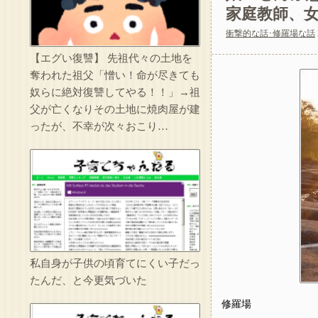
家庭教師、
衝撃的な話･修羅場な話
私の母親はおにぎり
【エグい復讐】 先祖代々の土地を
奪われた祖父「憎い！命が尽きても
ベテラン看護師が若
奴らに絶対復讐してやる！！」→祖
父が亡くなりその土地に焼肉屋が建
ったが、不幸が次々おこり…
託児ママ「暇でしょ
私自身が子供の頃育てにくい子だっ
たんだ、と今更気づいた
修羅場