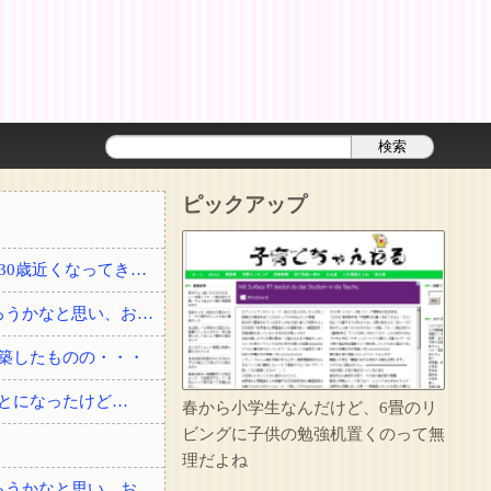
ピックアップ
結婚して2年経った頃に夫が事故で他界した。3回忌の時、義実家に結婚を勧められたり30歳近くなってきて、このままでいいのかなとぼんやり思っていると・・・？
私「友達と夕ご飯を食べて帰る」彼「2人でよく行く店にいる」→自分も少し飲んで帰ろうかなと思い、お店に顔を出したら・・・
築したものの・・・
とになったけど…
春から小学生なんだけど、6畳のリ
ビングに子供の勉強机置くのって無
理だよね
私「友達と夕ご飯を食べて帰る」彼「2人でよく行く店にいる」→自分も少し飲んで帰ろうかなと思い、お店に顔を出したら・・・