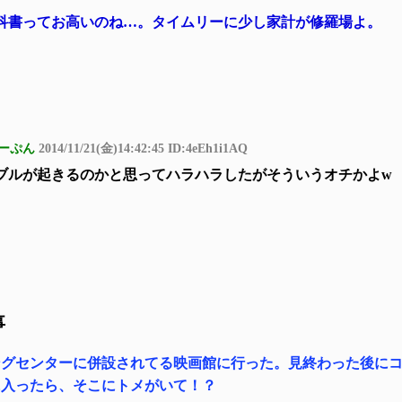
科書ってお高いのね…。タイムリーに少し家計が修羅場よ。
ーぷん
2014/11/21(金)14:42:45 ID:4eEh1i1AQ
ブルが起きるのかと思ってハラハラしたがそういうオチかよw
事
ングセンターに併設されてる映画館に行った。見終わった後に
に入ったら、そこにトメがいて！？