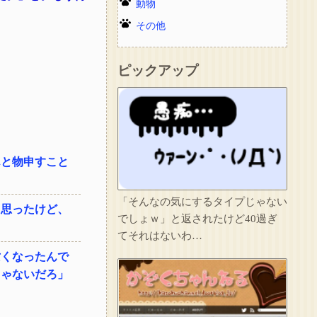
動物
その他
ピックアップ
んと物申すこと
「そんなの気にするタイプじゃない
て思ったけど、
でしょｗ」と返されたけど40過ぎ
てそれはないわ…
亡くなったんで
じゃないだろ」