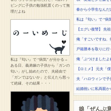
ビングに子供の勉強机置くのって無
春から小学生なんだ
理だよね
私は『匂い』で “病気” が分かる→
ある日、義弟嫁の子供から「ガンの
匂い」がし始めたので、夫経由で
「ガンではないか」と伝えたら怒っ
夫「ハロウィンで子
て絶縁、その結果・・・
娘「ぜんぶ意
手術を受けてドナー