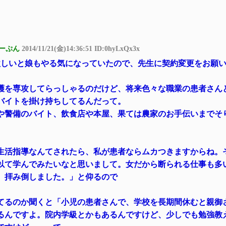
ーぷん
2014/11/21(金)14:36:51 ID:0hyLxQx3x
欲しいと娘もやる気になっていたので、先生に契約変更をお願
護を専攻してらっしゃるのだけど、将来色々な職業の患者さん
バイトを掛け持ちしてるんだって。
や警備のバイト、飲食店や本屋、果ては農家のお手伝いまでそ
生活指導なんてされたら、私が患者ならムカつきますからね。
以て学んでみたいなと思いまして。女だから断られる仕事も多
。拝み倒しました。」と仰るので
てるのか聞くと「小児の患者さんで、学校を長期間休むと親御
るんですよ。院内学級とかもあるんですけど、少しでも勉強教