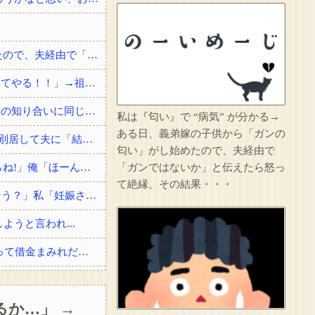
私は『匂い』で “病気” が分かる→ある日、義弟嫁の子供から「ガンの匂い」がし始めたので、夫経由で「ガンではないか」と伝えたら怒って絶縁、その結果・・・
【エグい復讐】 先祖代々の土地を奪われた祖父「憎い！命が尽きても奴らに絶対復讐してやる！！」→祖父が亡くなりその土地に焼肉屋が建ったが、不幸が次々おこり…
俺「すごいですね、俺の名字一発で読める人なかなかいないですよ」 女の子「高校の頃の知り合いに同じ名字の人が居まして」
私は『匂い』で “病気” が分かる→
ある日、義弟嫁の子供から「ガンの
戸籍謄本を取りに行ったのがきっかけで夫が婚姻届を出してなかった事が発覚した→即別居して夫に「結婚詐欺だから訴える！」と伝えたら信じられない...
匂い」がし始めたので、夫経由で
俺「ぶつけましたよね?」女「私は知らない、変な言いがかりをつけると警察を呼ぶからね!」俺「ほーん」→スーパーの駐車場で当て逃げされた！警察に...
「ガンではないか」と伝えたら怒っ
て絶縁、その結果・・・
【ロミメ】 元夫「僕ね、病院に行ったら凄い鬱病って言われたよ(T.T)もう一度やり直そう？」私「妊娠させた女子高生はどうなったわけ！？」
うと言われ...
結婚祝いに私両親からお祝いとして300万貰ったら、サイマーコトメが贅沢品買いまくって借金まみれだから貸してと言ってきた。
その店には腕のいいバーテンダーがいた。このグラスに１杯たのむよ→彼の見事なテクニックはこちらです…
か…」 →
のせいよ」