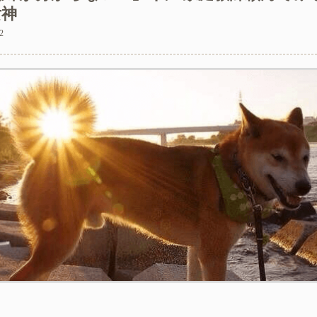
女神
2
は素手で握ってた
い看護師への指導の仕方で上司に注意されてるのを聞いてしまった
ー？置いといてくれるだけでいいからー」私（置いとくだけ？）→