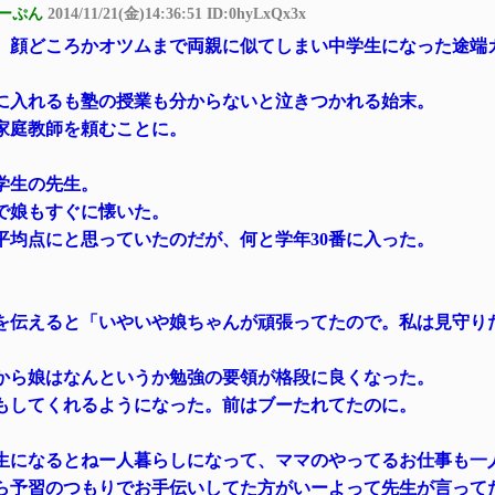
ーぷん
2014/11/21(金)14:36:51 ID:0hyLxQx3x
、顔どころかオツムまで両親に似てしまい中学生になった途端
に入れるも塾の授業も分からないと泣きつかれる始末。
家庭教師を頼むことに。
学生の先生。
で娘もすぐに懐いた。
平均点にと思っていたのだが、何と学年30番に入った。
を伝えると「いやいや娘ちゃんが頑張ってたので。私は見守り
から娘はなんというか勉強の要領が格段に良くなった。
もしてくれるようになった。前はブーたれてたのに。
生になるとねー人暮らしになって、ママのやってるお仕事も一
ら予習のつもりでお手伝いしてた方がいーよって先生が言って