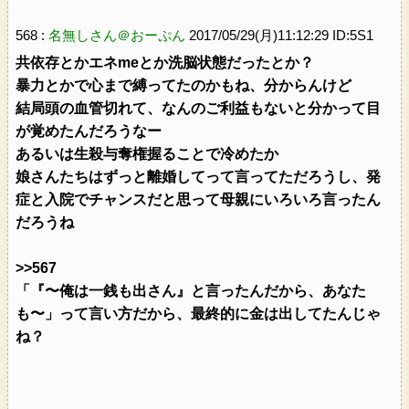
568 :
名無しさん＠おーぷん
2017/05/29(月)11:12:29 ID:5S1
共依存とかエネmeとか洗脳状態だったとか？
暴力とかで心まで縛ってたのかもね、分からんけど
結局頭の血管切れて、なんのご利益もないと分かって目
が覚めたんだろうなー
あるいは生殺与奪権握ることで冷めたか
娘さんたちはずっと離婚してって言ってただろうし、発
症と入院でチャンスだと思って母親にいろいろ言ったん
だろうね
>>567
「『〜俺は一銭も出さん』と言ったんだから、あなた
も〜」って言い方だから、最終的に金は出してたんじゃ
ね？