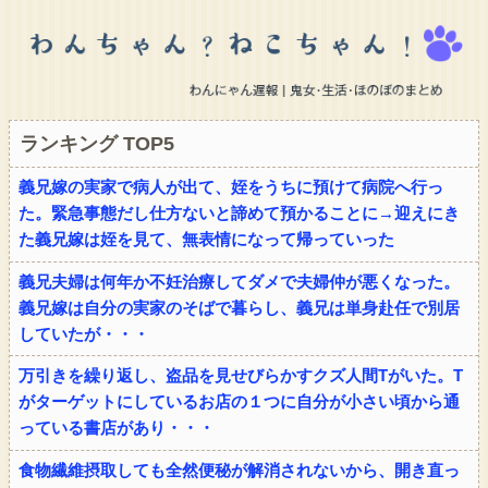
ランキング TOP5
義兄嫁の実家で病人が出て、姪をうちに預けて病院へ行っ
た。緊急事態だし仕方ないと諦めて預かることに→迎えにき
た義兄嫁は姪を見て、無表情になって帰っていった
義兄夫婦は何年か不妊治療してダメで夫婦仲が悪くなった。
義兄嫁は自分の実家のそばで暮らし、義兄は単身赴任で別居
していたが・・・
万引きを繰り返し、盗品を見せびらかすクズ人間Tがいた。T
がターゲットにしているお店の１つに自分が小さい頃から通
っている書店があり・・・
食物繊維摂取しても全然便秘が解消されないから、開き直っ