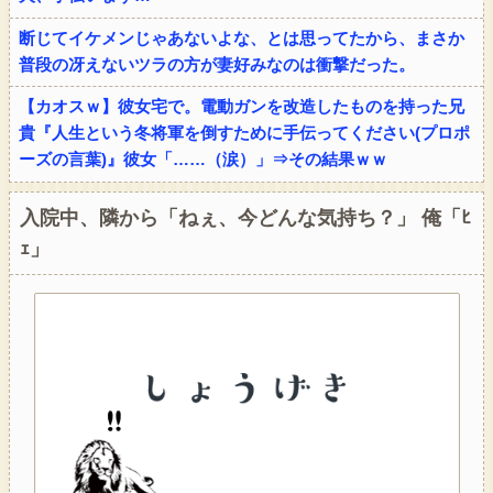
断じてイケメンじゃあないよな、とは思ってたから、まさか
普段の冴えないツラの方が妻好みなのは衝撃だった。
【カオスｗ】彼女宅で。電動ガンを改造したものを持った兄
貴『人生という冬将軍を倒すために手伝ってください(プロポ
ーズの言葉)』彼女「……（涙）」⇒その結果ｗｗ
入院中、隣から「ねぇ、今どんな気持ち？」 俺「ﾋ
ｪ」