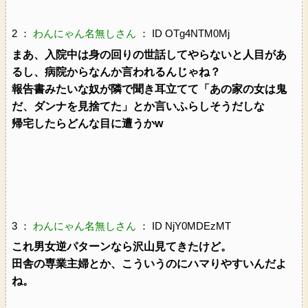
2 ：
わんにゃん名無しさん
： ID OTg4NTM0Mj
まあ、入院中は身の回りの世話してやらないと人目があ
るし、病院からなんか言われるんじゃね？
報告書みたいな奴が隣で聞き耳立てて「あの家の女は鬼
だ、ダンナを見捨てた」とか言いふらしそうだしな
帰宅したらどんな目に遭うかw
3 ：
わんにゃん名無しさん
： ID NjY0MDEzMT
これ男女逆パターンなら沢山見てきたけど。
田舎の専業主婦とか、こういうのにハマりやすいんだよ
ね。