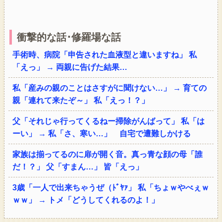
衝撃的な話･修羅場な話
手術時、病院「申告された血液型と違いますね」 私
「えっ」 → 両親に告げた結果…
私「産みの親のことはさすがに聞けない…」 → 育ての
親「連れて来たぞ～」 私「えっ！？」
父「それじゃ行ってくるねー掃除がんばって」 私「は
ーい」 → 私「さ、寒い…」 自宅で遭難しかける
家族は揃ってるのに扉が開く音。真っ青な顔の母「誰
だ！？」 父「すまん…」 皆「えっ」
3歳「一人で出来ちゃうぜ（ﾄﾞﾔｧ」 私「ちょｗやべぇｗ
ｗｗ」 → トメ「どうしてくれるのよ！」