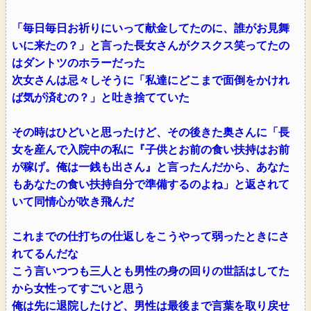
「毎日毎日お祈りにいって献金してたのに、誰がお見舞
いに来たの？」と言った長女さんがクスクス笑ってたの
はダントツのホラーだった
次女さんは忌々しそうに「私達にどこまで面倒をかけれ
ば気が済むの？」と吐き捨てていた
その時はひどいと思ったけど、その後きた奥さんに「長
女を産んで入院中の私に『子供とお前の食い扶持はお前
が稼げ。俺は一銭も出さん』と言ったんだから、あなた
もあなたの食い扶持自分で準備するのよね」と返されて
いて同情心が吹き飛んだ
これまでの仕打ちの仕返しをこうやって弱ったときにさ
れてるんだな
こう言いつつも三人とも男性の身の回りの世話はしてた
から女性ってすごいと思う
俺は先に退院したけど、男性は最後まで言葉を取り戻せ