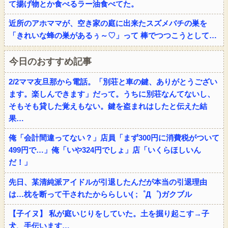
て揚げ物とか食べるラー油食べてた。
近所のアホママが、空き家の庭に出来たスズメバチの巣を
「きれいな蜂の巣があるぅ～♡」って 棒でつつこうとして…
今日のおすすめ記事
2/2ママ友旦那から電話。「別荘と車の鍵、ありがとうござい
ます。楽しんできます」だって。うちに別荘なんてないし、
そもそも貸した覚えもない。鍵を盗まれはしたと伝えた結
果…
俺「会計間違ってない？」店員「まず300円に消費税がついて
499円で…」俺「いや324円でしょ」店「いくらほしいん
だ！」
先日、某清純派アイドルが引退したんだが本当の引退理由
は…枕を断って干されたかららしい( ;゜Д゜)ガクブル
【子イヌ】 私が庭いじりをしていた。土を掘り起こす→子
犬、手伝います…