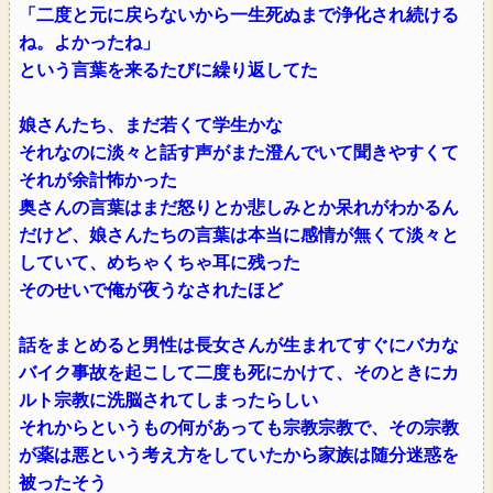
「二度と元に戻らないから一生死ぬまで浄化され続ける
ね。よかったね」
という言葉を来るたびに繰り返してた
娘さんたち、まだ若くて学生かな
それなのに淡々と話す声がまた澄んでいて聞きやすくて
それが余計怖かった
奥さんの言葉はまだ怒りとか悲しみとか呆れがわかるん
だけど、娘さんたちの言葉は本当に感情が無くて淡々と
していて、めちゃくちゃ耳に残った
そのせいで俺が夜うなされたほど
話をまとめると男性は長女さんが生まれてすぐにバカな
バイク事故を起こして二度も死にかけて、そのときにカ
ルト宗教に洗脳されてしまったらしい
それからというもの何があっても宗教宗教で、その宗教
が薬は悪という考え方をしていたから家族は随分迷惑を
被ったそう