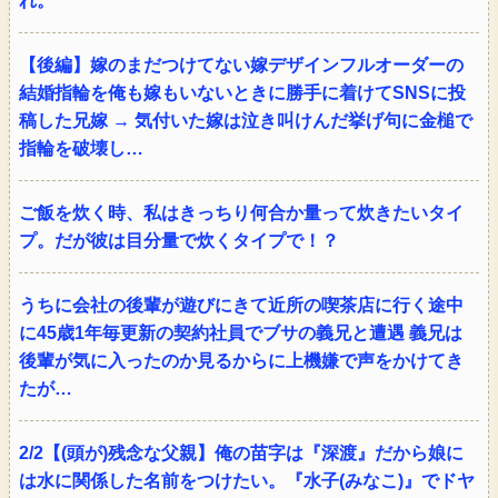
れ。
【後編】嫁のまだつけてない嫁デザインフルオーダーの
結婚指輪を俺も嫁もいないときに勝手に着けてSNSに投
稿した兄嫁 → 気付いた嫁は泣き叫けんだ挙げ句に金槌で
指輪を破壊し…
ご飯を炊く時、私はきっちり何合か量って炊きたいタイ
プ。だが彼は目分量で炊くタイプで！？
うちに会社の後輩が遊びにきて近所の喫茶店に行く途中
に45歳1年毎更新の契約社員でブサの義兄と遭遇 義兄は
後輩が気に入ったのか見るからに上機嫌で声をかけてき
たが…
2/2【(頭が)残念な父親】俺の苗字は『深渡』だから娘に
は水に関係した名前をつけたい。『水子(みなこ)』でドヤ