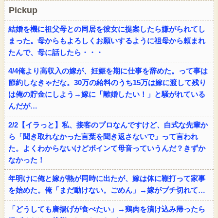
Pickup
結婚を機に祖父母との同居を彼女に提案したら嫌がられてし
まった。母からもよろしくお願いするように祖母から頼まれ
たんで、母に話したら・・・
4/4俺より高収入の嫁が、妊娠を期に仕事を辞めた。って事は
節約しなきゃだな。30万の給料のうち15万は嫁に渡して残り
は俺の貯金にしよう→嫁に「離婚したい！」と騒がれている
んだが…
2/2【イラっと】私、接客のプロなんですけど、白式な先輩か
ら「聞き取れなかった言葉を聞き返さないで」って言われ
た。よくわからないけどボインて母音っていうんだ？きずか
なかった！
年明けに俺と嫁が熱が同時に出たが、嫁は体に鞭打って家事
を始めた。俺「まだ動けない。ごめん」→嫁がブチ切れて…
「どうしても唐揚げが食べたい」→鶏肉を漬け込み帰ったら