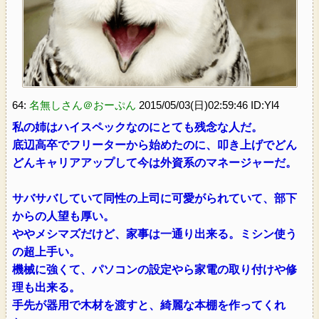
64:
名無しさん＠おーぷん
2015/05/03(日)02:59:46 ID:Yl4
私の姉はハイスペックなのにとても残念な人だ。
底辺高卒でフリーターから始めたのに、叩き上げでどん
どんキャリアアップして今は外資系のマネージャーだ。
サバサバしていて同性の上司に可愛がられていて、部下
からの人望も厚い。
ややメシマズだけど、家事は一通り出来る。ミシン使う
の超上手い。
機械に強くて、パソコンの設定やら家電の取り付けや修
理も出来る。
手先が器用で木材を渡すと、綺麗な本棚を作ってくれ