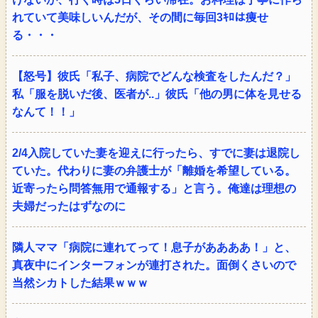
れていて美味しいんだが、その間に毎回3ｷﾛは痩せ
る・・・
【怒号】彼氏「私子、病院でどんな検査をしたんだ？」
私「服を脱いだ後、医者が..」彼氏「他の男に体を見せる
なんて！！」
2/4入院していた妻を迎えに行ったら、すでに妻は退院し
ていた。代わりに妻の弁護士が「離婚を希望している。
近寄ったら問答無用で通報する」と言う。俺達は理想の
夫婦だったはずなのに
隣人ママ「病院に連れてって！息子がああああ！」と、
真夜中にインターフォンが連打された。面倒くさいので
当然シカトした結果ｗｗｗ