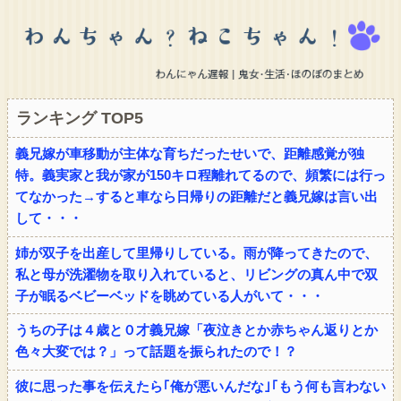
ランキング TOP5
義兄嫁が車移動が主体な育ちだったせいで、距離感覚が独
特。義実家と我が家が150キロ程離れてるので、頻繁には行っ
てなかった→すると車なら日帰りの距離だと義兄嫁は言い出
して・・・
姉が双子を出産して里帰りしている。雨が降ってきたので、
私と母が洗濯物を取り入れていると、リビングの真ん中で双
子が眠るベビーベッドを眺めている人がいて・・・
うちの子は４歳と０才義兄嫁「夜泣きとか赤ちゃん返りとか
色々大変では？」って話題を振られたので！？
彼に思った事を伝えたら｢俺が悪いんだな｣｢もう何も言わない