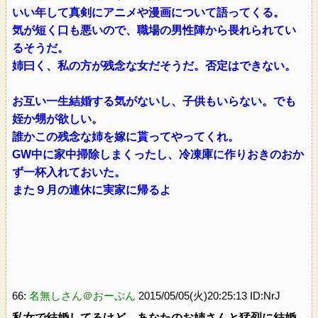
いい年して真剣にアニメや漫画について語ってくる。
気が短く口も悪いので、職場の男性陣から畏れられてい
るそうだ。
姉曰く、私の方が残念な女だそうだ。否定はできない。
お互い一生結婚する気がないし、子供もいらない。でも
姪か甥が欲しい。
誰かこの残念な姉を嫁に貰ってやってくれ。
GW中に家中掃除しまくったし、冷凍庫に作りおきのおか
ず一杯入れておいた。
また９月の連休に実家に帰るよ
66:
名無しさん＠おーぷん
2015/05/05(火)20:25:13 ID:NrJ
私女で結婚してるけど、あなたのお姉さんと猛烈に結婚