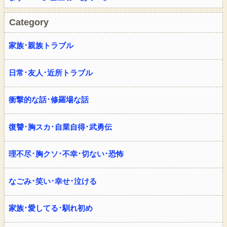
Category
家族･親族トラブル
日常･友人･近所トラブル
衝撃的な話･修羅場な話
復讐･胸スカ･自業自得･武勇伝
理不尽･胸クソ･不幸･切ない･恐怖
なごみ･笑い･幸せ･泣ける
家族･愛してる･馴れ初め