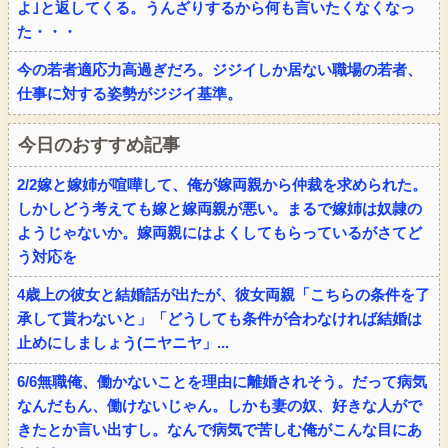
よ｣と返してくる。うんざりするから何も言いたくなくなっ
た・・・
今の若者適応力高過ぎだろ。ジジイしか居ない職場の若者、
仕事に対する姿勢がジジイ基準。
今日のおすすめ記事
2/2嫁と嫁姉が喧嘩して、俺が嫁両親から仲裁を求められた。
しかしどう考えても嫁と嫁両親が悪い。まるで嫁姉は奴隷の
ようじゃないか。嫁両親にはよくしてもらっているがさてど
う対応を
4歳上の彼女と結婚話が出たが、彼女両親「こちらの条件を了
承して貰わないと」「どうしても条件が合わなければ結婚は
止めにしましょう(ニヤニヤ」...
6/6無職俺、働かないことを理由に離婚されそう。だって病気
なんだもん、働けないじゃん。しかも妻の奴、好きな人がで
きたとか言い出すし。なんで病気で苦しむ俺がこんな目にあ