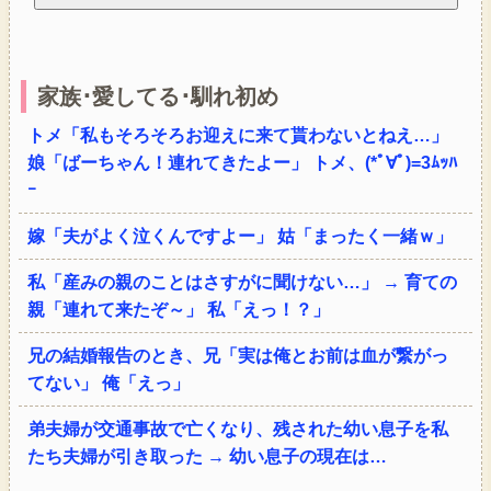
家族･愛してる･馴れ初め
トメ「私もそろそろお迎えに来て貰わないとねえ…」
娘「ばーちゃん！連れてきたよー」 トメ、(*ﾟ∀ﾟ)=3ﾑｯﾊ
ｰ
嫁「夫がよく泣くんですよー」 姑「まったく一緒ｗ」
私「産みの親のことはさすがに聞けない…」 → 育ての
親「連れて来たぞ～」 私「えっ！？」
兄の結婚報告のとき、兄「実は俺とお前は血が繋がっ
てない」 俺「えっ」
弟夫婦が交通事故で亡くなり、残された幼い息子を私
たち夫婦が引き取った → 幼い息子の現在は…