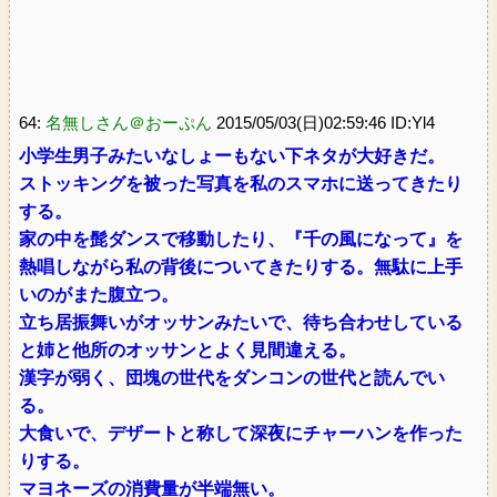
64:
名無しさん＠おーぷん
2015/05/03(日)02:59:46 ID:Yl4
小学生男子みたいなしょーもない下ネタが大好きだ。
ストッキングを被った写真を私のスマホに送ってきたり
する。
家の中を髭ダンスで移動したり、『千の風になって』を
熱唱しながら私の背後についてきたりする。無駄に上手
いのがまた腹立つ。
立ち居振舞いがオッサンみたいで、待ち合わせしている
と姉と他所のオッサンとよく見間違える。
漢字が弱く、団塊の世代をダンコンの世代と読んでい
る。
大食いで、デザートと称して深夜にチャーハンを作った
りする。
マヨネーズの消費量が半端無い。