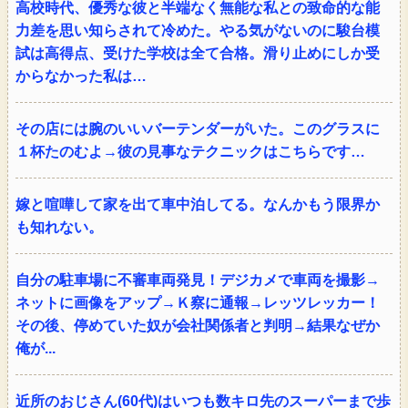
高校時代、優秀な彼と半端なく無能な私との致命的な能
力差を思い知らされて冷めた。やる気がないのに駿台模
試は高得点、受けた学校は全て合格。滑り止めにしか受
からなかった私は…
その店には腕のいいバーテンダーがいた。このグラスに
１杯たのむよ→彼の見事なテクニックはこちらです…
嫁と喧嘩して家を出て車中泊してる。なんかもう限界か
も知れない。
自分の駐車場に不審車両発見！デジカメで車両を撮影→
ネットに画像をアップ→Ｋ察に通報→レッツレッカー！
その後、停めていた奴が会社関係者と判明→結果なぜか
俺が...
近所のおじさん(60代)はいつも数キロ先のスーパーまで歩