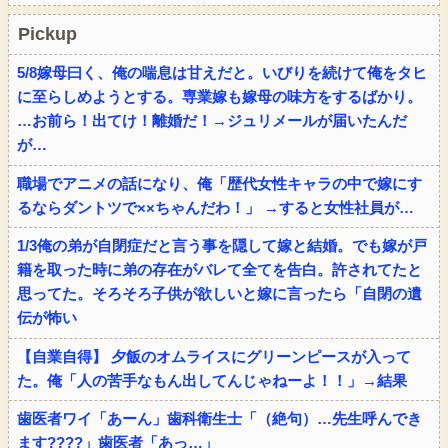
Pickup
5/8嫁母曰く、俺の喘息は甘えだと。いびりを続けて俺をタヒ
に至らしめようとする。専業嫁も嫁母の味方をするばかり。
…お前ら！出てけ！離婚だ！→ジュリメールが届いたんだ
が…
職場でアニメの話になり、俺「歴代女性キャラの中で嫁にす
るならダントツで××ちゃんだわ！」 →すると女性社員が…
1/3俺の弟が自閉症だと言う事を隠して嫁と結婚。でも嫁が戸
籍を取った時に弟の存在がバレて全てを告白。許されてたと
思ってた。そろそろ子供が欲しいと嫁に言ったら「自閉の遺
伝が怖い
【自業自得】 夕飯のオムライスにグリーンピースが入って
た。俺「人の苦手なもん出してんじゃねーよ！！」→結果
歯医者ワイ「あーん」歯科衛生士「（絶句）…先生呼んでき
ます????」歯医者「あっ…」