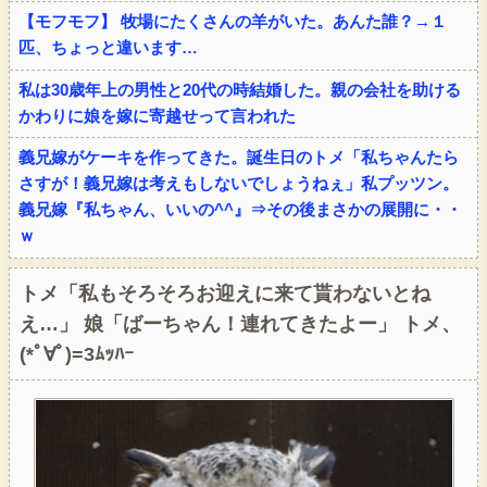
【モフモフ】 牧場にたくさんの羊がいた。あんた誰？→１
匹、ちょっと違います…
私は30歳年上の男性と20代の時結婚した。親の会社を助ける
かわりに娘を嫁に寄越せって言われた
義兄嫁がケーキを作ってきた。誕生日のトメ「私ちゃんたら
さすが！義兄嫁は考えもしないでしょうねぇ」私プッツン。
義兄嫁『私ちゃん、いいの^^』⇒その後まさかの展開に・・
ｗ
トメ「私もそろそろお迎えに来て貰わないとね
え…」 娘「ばーちゃん！連れてきたよー」 トメ、
(*ﾟ∀ﾟ)=3ﾑｯﾊｰ