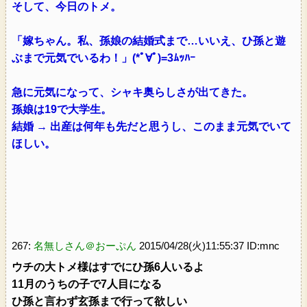
そして、今日のトメ。
「嫁ちゃん。私、孫娘の結婚式まで…いいえ、ひ孫と遊
ぶまで元気でいるわ！」(*ﾟ∀ﾟ)=3ﾑｯﾊｰ
急に元気になって、シャキ奥らしさが出てきた。
孫娘は19で大学生。
結婚 → 出産は何年も先だと思うし、このまま元気でいて
ほしい。
267:
名無しさん＠おーぷん
2015/04/28(火)11:55:37 ID:mnc
ウチの大トメ様はすでにひ孫6人いるよ
11月のうちの子で7人目になる
ひ孫と言わず玄孫まで行って欲しい