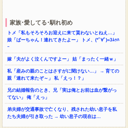
家族･愛してる･馴れ初め
トメ「私もそろそろお迎えに来て貰わないとねえ…」
娘「ばーちゃん！連れてきたよー」 トメ、(*ﾟ∀ﾟ)=3ﾑｯﾊ
ｰ
嫁「夫がよく泣くんですよー」 姑「まったく一緒ｗ」
私「産みの親のことはさすがに聞けない…」 → 育ての
親「連れて来たぞ～」 私「えっ！？」
兄の結婚報告のとき、兄「実は俺とお前は血が繋がっ
てない」 俺「えっ」
弟夫婦が交通事故で亡くなり、残された幼い息子を私
たち夫婦が引き取った → 幼い息子の現在は…