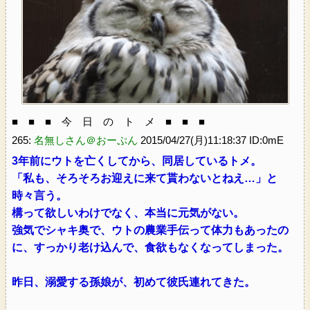
■ ■ ■ 今 日 の ト メ ■ ■ ■
265:
名無しさん＠おーぷん
2015/04/27(月)11:18:37 ID:0mE
3年前にウトを亡くしてから、同居しているトメ。
「私も、そろそろお迎えに来て貰わないとねえ…」と
時々言う。
構って欲しいわけでなく、本当に元気がない。
強気でシャキ奥で、ウトの農業手伝って体力もあったの
に、すっかり老け込んで、食欲もなくなってしまった。
昨日、溺愛する孫娘が、初めて彼氏連れてきた。