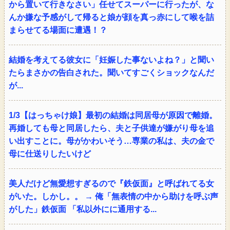
から置いて行きなさい」任せてスーパーに行ったが、な
んか嫌な予感がして帰ると娘が顔を真っ赤にして喉を詰
まらせてる場面に遭遇！？
結婚を考えてる彼女に「妊娠した事ないよね？」と聞い
たらまさかの告白された。聞いてすごくショックなんだ
が...
1/3【はっちゃけ娘】最初の結婚は同居母が原因で離婚。
再婚しても母と同居したら、夫と子供達が嫌がり母を追
い出すことに。母がかわいそう…専業の私は、夫の金で
母に仕送りしたいけど
美人だけど無愛想すぎるので『鉄仮面』と呼ばれてる女
がいた。しかし。。 → 俺「無表情の中から助けを呼ぶ声
がした」鉄仮面 「私以外にに通用する...