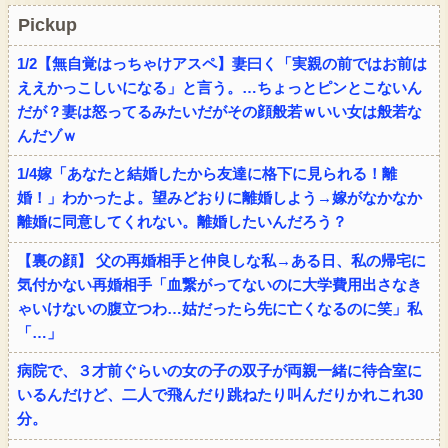
Pickup
1/2【無自覚はっちゃけアスペ】妻曰く「実親の前ではお前は
ええかっこしいになる」と言う。…ちょっとピンとこないん
だが？妻は怒ってるみたいだがその顔般若ｗいい女は般若な
んだゾｗ
1/4嫁「あなたと結婚したから友達に格下に見られる！離
婚！」わかったよ。望みどおりに離婚しよう→嫁がなかなか
離婚に同意してくれない。離婚したいんだろう？
【裏の顔】 父の再婚相手と仲良しな私→ある日、私の帰宅に
気付かない再婚相手「血繋がってないのに大学費用出さなき
ゃいけないの腹立つわ…姑だったら先に亡くなるのに笑」私
「…」
病院で、３才前ぐらいの女の子の双子が両親一緒に待合室に
いるんだけど、二人で飛んだり跳ねたり叫んだりかれこれ30
分。