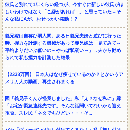
彼氏と別れて1年くらい経つが、今すぐに新しい彼氏がほ
しいわけではなく「ご縁があれば…」と思っていた→そ
んな私にAが、おせっかい発動！？
義兄嫁は自称ひ弱人間。ある日義兄夫婦と遊びに行った
時、握力を計測する機械があって義兄嫁は「見てみて～
平均よりだいぶ低いの～やっぱ私弱い～」→夫から勧め
られて私も握力を計測した結果
【2338万回】 日本人はなぜ痩せているのか？とかいうア
メリカ人の動画、再生されまくる
園「義兄子くんが怪我しました」私「え？なぜ私に」縁
「お宅が緊急連絡先です」そんな話聞いてないから迎え
拒否。スレ民「ネタでもひどい・・・そ...
バカ「ヴィーガンは押し付けてくるな！」私「押し付け