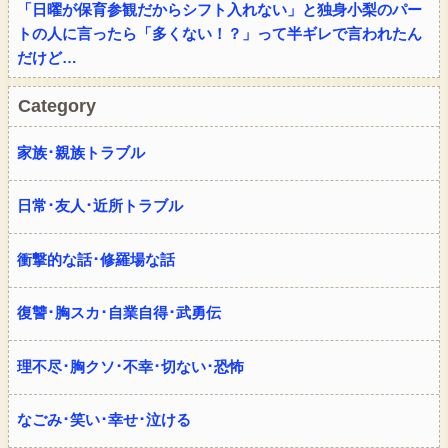
「日曜が保育参観だからシフト入れない」と独身小梨のパー
トの人に言ったら「多くない！？」って半ギレで言われたん
だけど…
Category
家族･親族トラブル
日常･友人･近所トラブル
衝撃的な話･修羅場な話
復讐･胸スカ･自業自得･武勇伝
理不尽･胸クソ･不幸･切ない･恐怖
なごみ･笑い･幸せ･泣ける