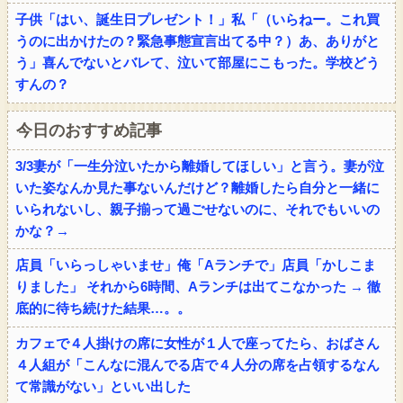
子供「はい、誕生日プレゼント！」私「（いらねー。これ買
うのに出かけたの？緊急事態宣言出てる中？）あ、ありがと
う」喜んでないとバレて、泣いて部屋にこもった。学校どう
すんの？
今日のおすすめ記事
3/3妻が「一生分泣いたから離婚してほしい」と言う。妻が泣
いた姿なんか見た事ないんだけど？離婚したら自分と一緒に
いられないし、親子揃って過ごせないのに、それでもいいの
かな？→
店員「いらっしゃいませ」俺「Aランチで」店員「かしこま
りました」 それから6時間、Aランチは出てこなかった → 徹
底的に待ち続けた結果…。。
カフェで４人掛けの席に女性が１人で座ってたら、おばさん
４人組が「こんなに混んでる店で４人分の席を占領するなん
て常識がない」といい出した