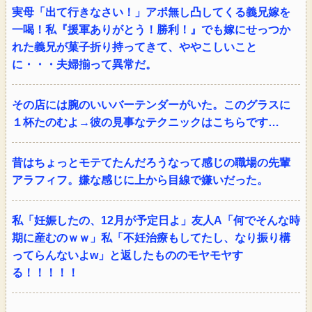
実母「出て行きなさい！」アポ無し凸してくる義兄嫁を
一喝！私『援軍ありがとう！勝利！』でも嫁にせっつか
れた義兄が菓子折り持ってきて、ややこしいこと
に・・・夫婦揃って異常だ。
その店には腕のいいバーテンダーがいた。このグラスに
１杯たのむよ→彼の見事なテクニックはこちらです…
昔はちょっとモテてたんだろうなって感じの職場の先輩
アラフィフ。嫌な感じに上から目線で嫌いだった。
私「妊娠したの、12月が予定日よ」友人A「何でそんな時
期に産むのｗｗ」私「不妊治療もしてたし、なり振り構
ってらんないよw」と返したもののモヤモヤす
る！！！！！