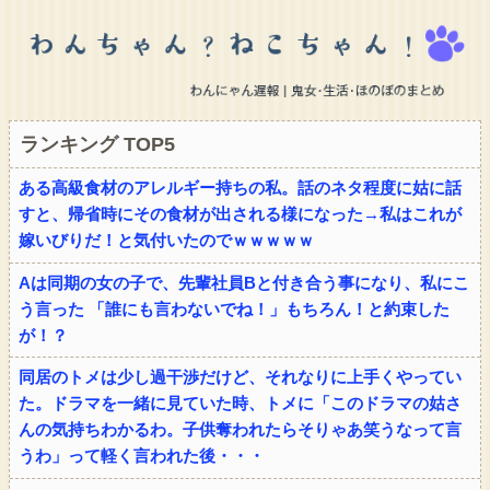
ランキング TOP5
ある高級食材のアレルギー持ちの私。話のネタ程度に姑に話
すと、帰省時にその食材が出される様になった→私はこれが
嫁いびりだ！と気付いたのでｗｗｗｗｗ
Aは同期の女の子で、先輩社員Bと付き合う事になり、私にこ
う言った 「誰にも言わないでね！」もちろん！と約束した
が！？
同居のトメは少し過干渉だけど、それなりに上手くやってい
た。ドラマを一緒に見ていた時、トメに「このドラマの姑さ
んの気持ちわかるわ。子供奪われたらそりゃあ笑うなって言
うわ」って軽く言われた後・・・