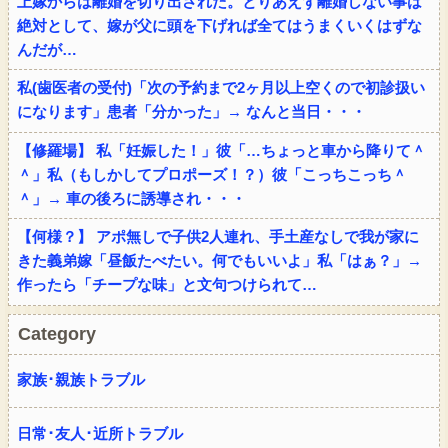
上嫁からは離婚を切り出された。とりあえず離婚しない事は
絶対として、嫁が父に頭を下げれば全てはうまくいくはずな
んだが…
私(歯医者の受付)「次の予約まで2ヶ月以上空くので初診扱い
になります」患者「分かった」→ なんと当日・・・
【修羅場】 私「妊娠した！」彼「…ちょっと車から降りて＾
＾」私（もしかしてプロポーズ！？）彼「こっちこっち＾
＾」→ 車の後ろに誘導され・・・
【何様？】 アポ無しで子供2人連れ、手土産なしで我が家に
きた義弟嫁「昼飯たべたい。何でもいいよ」私「はぁ？」→
作ったら「チープな味」と文句つけられて…
Category
家族･親族トラブル
日常･友人･近所トラブル