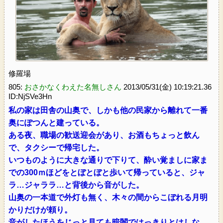
修羅場
805:
おさかなくわえた名無しさん
2013/05/31(金) 10:19:21.36
ID:NjSVe3Hn
私の家は田舎の山奥で、しかも他の民家から離れて一番
奥にぽつんと建っている。
ある夜、職場の歓送迎会があり、お酒もちょっと飲ん
で、タクシーで帰宅した。
いつものように大きな通りで下りて、酔い覚ましに家ま
での300ｍほどをとぼとぼと歩いて帰っていると、ジャ
ラ…ジャララ…と背後から音がした。
山奥の一本道で外灯も無く、木々の間からこぼれる月明
かりだけが頼り。
音がしたほうをじっと見ても暗闇ではっきりとはしな