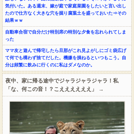
気付いた。ある週末、嫁が庭で家庭菜園をしたいと言い出し
たので仕方なく大きな穴を掘り腐葉土を盛っておいた⇒その
結果ｗｗ
自動車合宿で自分だけ特別席の特別な夕食を忘れられてしま
った
ママ友と遊んで帰宅したら旦那がこれ見よがしにゴミ袋広げ
て何でも構わず捨てだした。機嫌を損ねるといつもこう。自
分は頻繁に飲みに行くのに私はダメなのか。
夜中、家に帰る途中でジャラジャラジャラ！私
「な、何この音！？こええええええ」 →