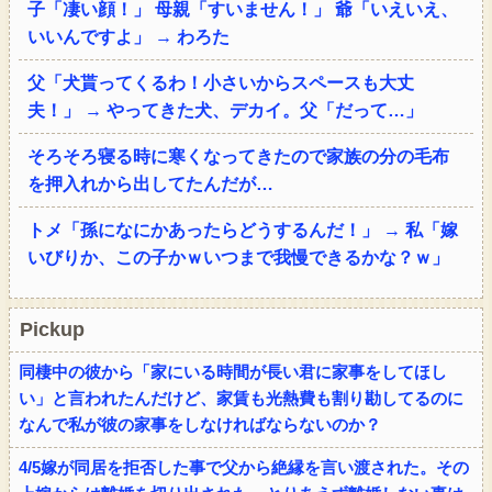
子「凄い顔！」 母親「すいません！」 爺「いえいえ、
いいんですよ」 → わろた
父「犬貰ってくるわ！小さいからスペースも大丈
夫！」 → やってきた犬、デカイ。父「だって…」
そろそろ寝る時に寒くなってきたので家族の分の毛布
を押入れから出してたんだが…
トメ「孫になにかあったらどうするんだ！」 → 私「嫁
いびりか、この子かｗいつまで我慢できるかな？ｗ」
Pickup
同棲中の彼から「家にいる時間が長い君に家事をしてほし
い」と言われたんだけど、家賃も光熱費も割り勘してるのに
なんで私が彼の家事をしなければならないのか？
4/5嫁が同居を拒否した事で父から絶縁を言い渡された。その