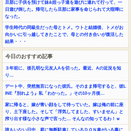
旦那に子供を預けて妹&姪っ子達を遊びに連れて行って、一
日遊び倒した。帰宅したら旦那に家事を命じられて大喧嘩に
なった。
学生時代の同級生だった母とトメ。ウトと結婚後、トメがお
向かいに引っ越してきたことで、母との付き合いが復活した
結果・・・
今日のおすすめ記事
３年前に、後孔明な元友人Aを切った。最近、Aの近況を知
り…
デート中、突然無言になった彼氏。そのまま帰宅すると、彼L
INE『別れよう』私「わかった。」その10ヶ月後…
家に帰ると、嫁が青い顔をして待っていた。嫁は俺の前に座
り、土下座した。そして「浮気してました、すいません」と
搾り出す様な小さな声で言った… そんなの知ってるわ！ｗ
誰もいない日中、庭に無断駐車しているＤＱＮ車がいる事に