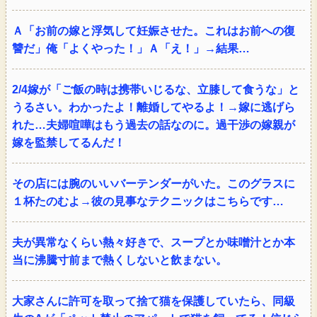
Ａ「お前の嫁と浮気して妊娠させた。これはお前への復
讐だ」俺「よくやった！」Ａ「え！」→結果…
2/4嫁が「ご飯の時は携帯いじるな、立膝して食うな」と
うるさい。わかったよ！離婚してやるよ！→嫁に逃げら
れた…夫婦喧嘩はもう過去の話なのに。過干渉の嫁親が
嫁を監禁してるんだ！
その店には腕のいいバーテンダーがいた。このグラスに
１杯たのむよ→彼の見事なテクニックはこちらです…
夫が異常なくらい熱々好きで、スープとか味噌汁とか本
当に沸騰寸前まで熱くしないと飲まない。
大家さんに許可を取って捨て猫を保護していたら、同級