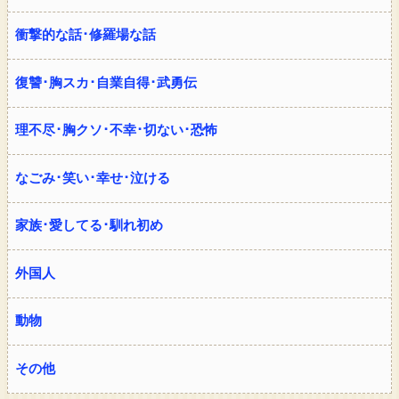
衝撃的な話･修羅場な話
復讐･胸スカ･自業自得･武勇伝
理不尽･胸クソ･不幸･切ない･恐怖
なごみ･笑い･幸せ･泣ける
家族･愛してる･馴れ初め
外国人
動物
その他