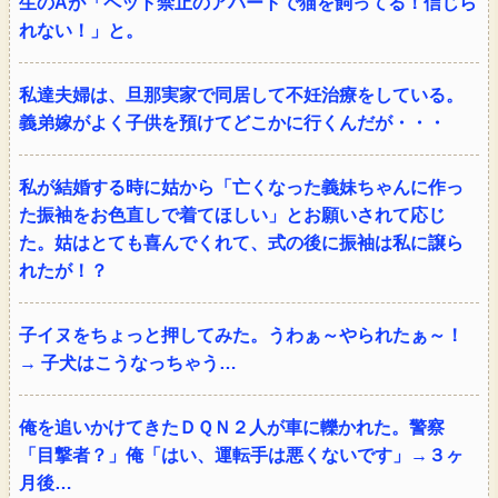
生のAが「ペット禁止のアパートで猫を飼ってる！信じら
れない！」と。
私達夫婦は、旦那実家で同居して不妊治療をしている。
義弟嫁がよく子供を預けてどこかに行くんだが・・・
私が結婚する時に姑から「亡くなった義妹ちゃんに作っ
た振袖をお色直しで着てほしい」とお願いされて応じ
た。姑はとても喜んでくれて、式の後に振袖は私に譲ら
れたが！？
子イヌをちょっと押してみた。うわぁ～やられたぁ～！
→ 子犬はこうなっちゃう…
俺を追いかけてきたＤＱＮ２人が車に轢かれた。警察
「目撃者？」俺「はい、運転手は悪くないです」→３ヶ
月後…