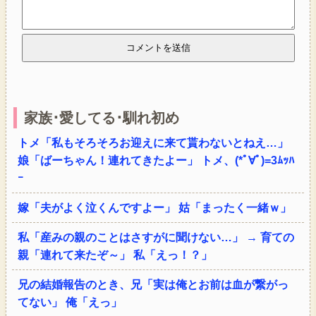
家族･愛してる･馴れ初め
トメ「私もそろそろお迎えに来て貰わないとねえ…」
娘「ばーちゃん！連れてきたよー」 トメ、(*ﾟ∀ﾟ)=3ﾑｯﾊ
ｰ
嫁「夫がよく泣くんですよー」 姑「まったく一緒ｗ」
私「産みの親のことはさすがに聞けない…」 → 育ての
親「連れて来たぞ～」 私「えっ！？」
兄の結婚報告のとき、兄「実は俺とお前は血が繋がっ
てない」 俺「えっ」