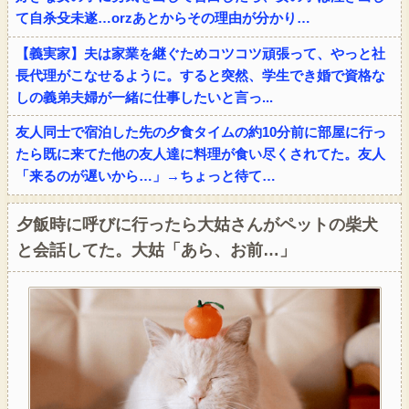
て自杀殳未遂…orzあとからその理由が分かり…
【義実家】夫は家業を継ぐためコツコツ頑張って、やっと社
長代理がこなせるように。すると突然、学生でき婚で資格な
しの義弟夫婦が一緒に仕事したいと言っ...
友人同士で宿泊した先の夕食タイムの約10分前に部屋に行っ
たら既に来てた他の友人達に料理が食い尽くされてた。友人
「来るのが遅いから…」→ちょっと待て…
夕飯時に呼びに行ったら大姑さんがペットの柴犬
と会話してた。大姑「あら、お前…」