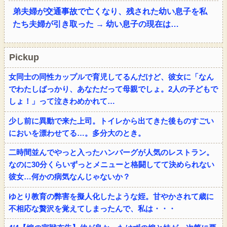
弟夫婦が交通事故で亡くなり、残された幼い息子を私
たち夫婦が引き取った → 幼い息子の現在は…
Pickup
女同士の同性カップルで育児してるんだけど、彼女に「なん
でわたしばっかり、あなただって母親でしょ。2人の子どもで
しょ！」って泣きわめかれて…
少し前に異動で来た上司。トイレから出てきた後ものすごい
においを漂わせてる…。多分大のとき。
二時間並んでやっと入ったハンバーグが人気のレストラン。
なのに30分くらいずっとメニューと格闘してて決められない
彼女…何かの病気なんじゃないか？
ゆとり教育の弊害を擬人化したような姪。甘やかされて歳に
不相応な贅沢を覚えてしまったんで、私は・・・