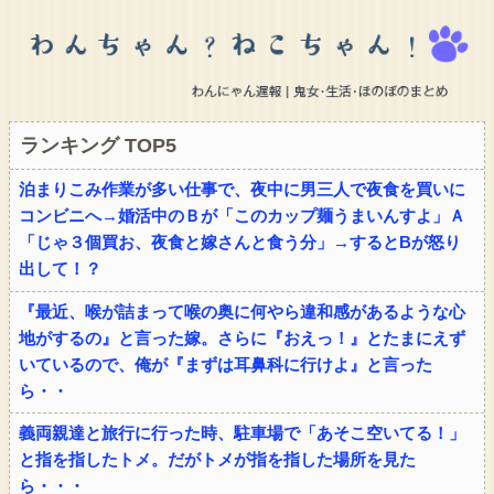
ランキング TOP5
泊まりこみ作業が多い仕事で、夜中に男三人で夜食を買いに
コンビニへ→婚活中のＢが「このカップ麺うまいんすよ」Ａ
「じゃ３個買お、夜食と嫁さんと食う分」→するとBが怒り
出して！？
『最近、喉が詰まって喉の奥に何やら違和感があるような心
地がするの』と言った嫁。さらに『おえっ！』とたまにえず
いているので、俺が『まずは耳鼻科に行けよ』と言った
ら・・
義両親達と旅行に行った時、駐車場で「あそこ空いてる！」
と指を指したトメ。だがトメが指を指した場所を見た
ら・・・