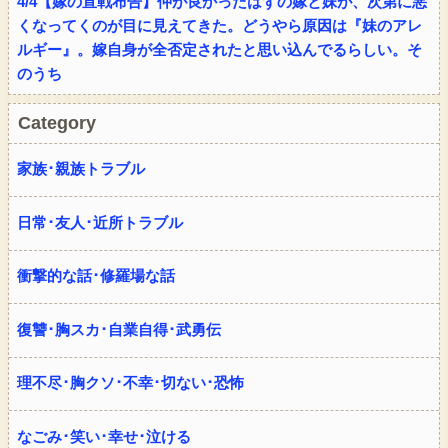
4/4【嫁の宣戦布告】仲が良かったはずの嫁と妹が、次第に悪
くなってくのが目に見えてきた。どうやら原因は『妹のアレ
ルギー』。嫁自身が全否定されたと思い込んでるらしい。そ
のうち
Category
家族･親族トラブル
日常･友人･近所トラブル
衝撃的な話･修羅場な話
復讐･胸スカ･自業自得･武勇伝
理不尽･胸クソ･不幸･切ない･恐怖
なごみ･笑い･幸せ･泣ける