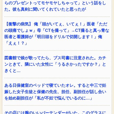
らのプレゼントってモヤモヤしちゃって」という話をし
た。彼も真剣に聞いてくれていたと思ったが
【衝撃の病気】 俺「頭がいてぇ、いてぇ！」医者「ただ
の頭痛でしょｗ」母「CTを撮って」→CT撮ると真っ青な
医者と看護師が「明日頭をドリルで切開します！」俺
「えぇ！？」
図書館で娘が歌ってたら、ブス司書に注意された。カチ
ンときて、隣にいた女性に「うるさかったですか？」と
きくと…
ある日保健室のベッドで寝ていたオレ。すると中三で妊
娠した女子生徒と保健の先生、担任、副担任が話し合い
を始め副担任が「私が不妊で悩んでいるのに…」
その店には腕のいいバーテンダーがいた。このグラスに