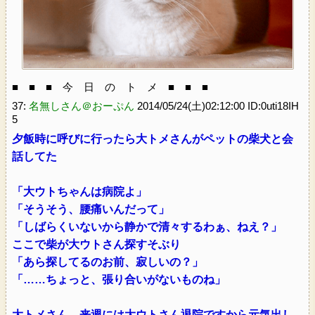
■ ■ ■ 今 日 の ト メ ■ ■ ■
37:
名無しさん＠おーぷん
2014/05/24(土)02:12:00 ID:0uti18IH
5
夕飯時に呼びに行ったら大トメさんがペットの柴犬と会
話してた
「大ウトちゃんは病院よ」
「そうそう、腰痛いんだって」
「しばらくいないから静かで清々するわぁ、ねえ？」
ここで柴が大ウトさん探すそぶり
「あら探してるのお前、寂しいの？」
「……ちょっと、張り合いがないものね」
大トメさん、来週には大ウトさん退院ですから元気出し