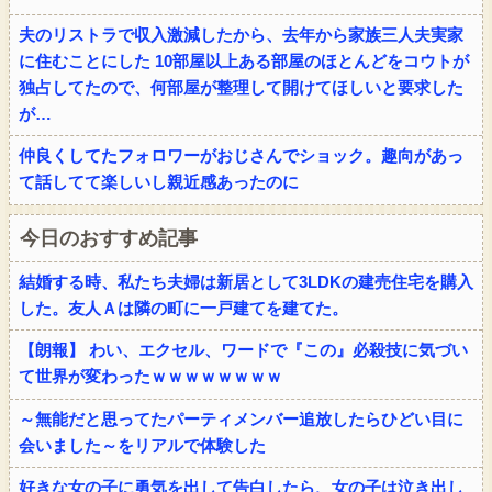
夫のリストラで収入激減したから、去年から家族三人夫実家
に住むことにした 10部屋以上ある部屋のほとんどをコウトが
独占してたので、何部屋が整理して開けてほしいと要求した
が…
仲良くしてたフォロワーがおじさんでショック。趣向があっ
て話してて楽しいし親近感あったのに
今日のおすすめ記事
結婚する時、私たち夫婦は新居として3LDKの建売住宅を購入
した。友人Ａは隣の町に一戸建てを建てた。
【朗報】 わい、エクセル、ワードで『この』必殺技に気づい
て世界が変わったｗｗｗｗｗｗｗｗ
～無能だと思ってたパーティメンバー追放したらひどい目に
会いました～をリアルで体験した
好きな女の子に勇気を出して告白したら、女の子は泣き出し