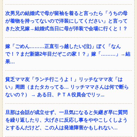
次男兄の結婚式で母が留袖を着ると言ったら「うちの母
が着物を持ってないので洋装にしてください」と言って
きた次兄嫁→結婚式当日に母が洋装で会場に行くと！？
嫁「ごめん………正直引っ越したい(泣)」ぼく「なん
で！？まだ新築2年目だぞこの家！？」嫁「………」→結
果…
貧乏ママ友「ランチ行こうよ！」リッチなママ友「は
い」周囲（またタカってる… リッチママさんは何で断ら
ないの？） → ある日、ＰＴＡ役員会でリッ...
旦那は会話が成立せず、一旦気になると矢継ぎ早に質問
を繰り返したり、大げさに反応し事をややこしくしよう
とするんだけど、この人は発達障害かもしれない…