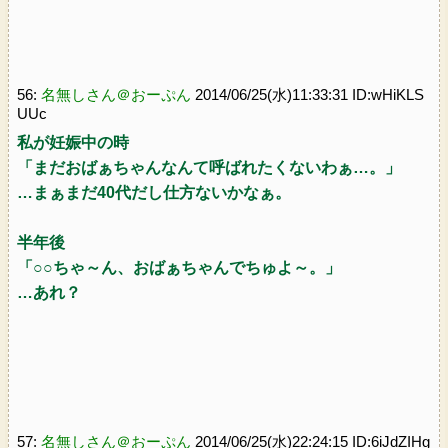
56:
名無しさん＠おーぷん
2014/06/25(水)11:33:31 ID:wHiKLS
UUc
私が妊娠中の時
「まだおばぁちゃんなんて呼ばれたくないわぁ…。」
…まぁまだ40代だし仕方ないかなぁ。
半年後
「○○ちゃ～ん、おばぁちゃんでちゅよ～。」
…あれ？
57:
名無しさん＠おーぷん
2014/06/25(水)22:24:15 ID:6iJdZIHg