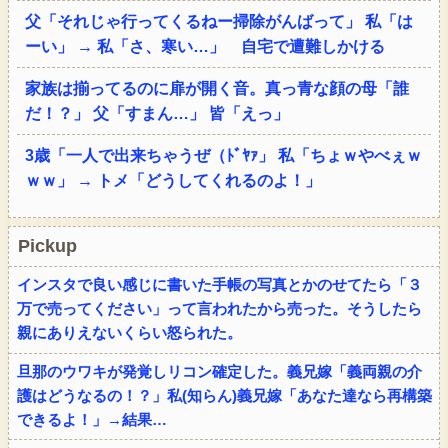
父「それじゃ行ってくるねー掃除がんばって」 私「は
ーい」 → 私「さ、寒い…」 自宅で遭難しかける
家族は揃ってるのに扉が開く音。真っ青な顔の母「誰
だ！？」 父「すまん…」 皆「えっ」
3歳「一人で出来ちゃうぜ（ﾄﾞﾔｧ」 私「ちょｗやべぇｗ
ｗｗ」 → トメ「どうしてくれるのよ！」
Pickup
インスタで良い感じに書いた手帳の写真とかのせてたら「３
万で売ってください」って言われたから売った。そうしたら
親にありえないくらい怒られた。
旦那のウワキが発覚しリコン確定した。義兄嫁「義両親の介
護はどうなるの！？」私(知らん)義兄嫁「あなた達なら再構築
できるよ！」→結果…