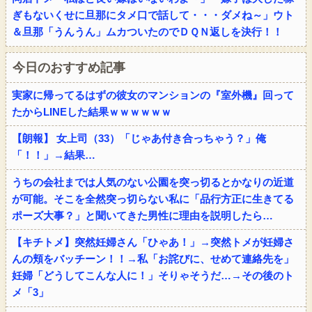
ぎもないくせに旦那にタメ口で話して・・・ダメね～」ウト
＆旦那「うんうん」ムカついたのでＤＱＮ返しを決行！！
今日のおすすめ記事
実家に帰ってるはずの彼女のマンションの『室外機』回って
たからLINEした結果ｗｗｗｗｗｗ
【朗報】 女上司（33）「じゃあ付き合っちゃう？」俺
「！！」→結果…
うちの会社までは人気のない公園を突っ切るとかなりの近道
が可能。そこを全然突っ切らない私に「品行方正に生きてる
ポーズ大事？」と聞いてきた男性に理由を説明したら…
【キチトメ】突然妊婦さん「ひゃあ！」→突然トメが妊婦さ
んの頬をバッチーン！！→私「お詫びに、せめて連絡先を」
妊婦「どうしてこんな人に！」そりゃそうだ…→その後のト
メ「3」