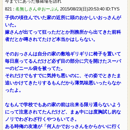
今までにあった修羅場を語れ
821 :
名無しさん＠おーぷん
2015/08/23(日)20:53:40 ID:TYS
子供の頃住んでいた家の近所に頭のおかしいおっさんが
いた。
嫁さんが出てって狂っただとか刑務所から出てきた前科
者だとか噂されてたけど本当かはしらない。
そのおっさんは自分の家の敷地ギリギリに椅子を置いて
毎日座ってるんだけど必ず目の部分に穴を開けたスーパ
ーのビニール袋を被ってた。
それだけでもすでに気持ち悪いのに、その姿でときたま
追いかけてきたりするもんだから薄気味悪いったらなか
ったよ。
なもんで学校でもあの家の前は出来る限り通らないよう
にって注意されてたんだけど、まぁ中には度胸試し的な
ノリでわざわざ行くやつもいてさ。
ある時俺の友達が「何人かでおっさんをからかいに行く