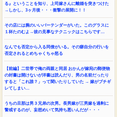
る』ということを知り、上司嫁さんに離婚を突きつけた
→しかし、3ヶ月後・・・衝撃の展開に！！
その店には腕のいいバーテンダーがいた。このグラスに
１杯たのむよ→彼の見事なテクニックはこちらです…
なんでも否定から入る同僚がいる。その癖自分の行いを
否定されるとめちゃくちゃ怒る
【前編】二世帯で俺の両親と同居 おかんが嫁宛の郵便物
の封書は開けないが洋書は読んだり、男の名前だったり
すると「これ誰？」って聞いたりしていた → 嫁がブチギ
レてしまい…
うちの旦那は男３兄弟の次男。長男嫁が三男嫁を過剰に
警戒するのが、妄想めいて気持ち悪いんだが・・・