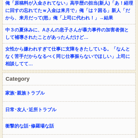
俺「原稿料が入金されてない」高学歴の担当(新人)「あ！経理
に回すの忘れてたｗ入金は来月で」俺「は？困る」新人「だ
から、来月だって(怒」俺「上司に代われ！」→結果
中３の夏休みに、Aさんの息子さんが暴力事件の加害者側と
して補導されたことがあったんだけど…
女性から嫌われすぎて仕事に支障をきたしている。「なんと
なく苦手だからなるべく同じ仕事振らないでほしい」上司に
相談してて…
Category
家族･親族トラブル
日常･友人･近所トラブル
衝撃的な話･修羅場な話