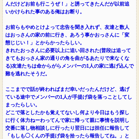
んだけどお前も行こうぜ！」と誘ってきたんだが以前追
いかけられた事のある俺はお断り。
お前らもやめとけよって忠告を聞き入れず、友達と数人
はおっさんの家の前に行き、あろう事かおっさんに「変
態じじい！」とからかったらしい。
きれたおっさんに必要以上に追い回された(普段は追って
きてもおっさん家の通りの角を曲がるあたりで来なくな
る)友達たちは命からがらメンバーの1人の家に逃げ込んで
難を逃れたそうだ。
ここまでで話が終わればまだ幸いだったんだけど、逃げ
ている途中でメンバーの1人が手提げ袋を落っことしてし
まったらしい。
どこで落としたかも覚えてないし何より今日はもう探し
に行く体力ねーわってんで家に帰って親に事情を説明し
交番に落し物相談しに行ったり翌日には担任に報告して
「もしも◯くんの手提げ袋を拾ったら報告してね。」と