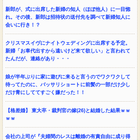
新郎が、式に出席した新婦の知人（ほぼ他人）に一目惚
れ。その後、新郎は招待状の送付先を調べて新婦知人に
会いに行き！？
クリスマスイヴにナイトウェディングに出席する予定。
新婦「お車代出すから遠いけど来て欲しい」と言われて
たんだが、連絡があり・・・
娘が半年ぶりに家に遊びに来ると言うのでワクワクして
待ってたのに、バッサリショートに前髪の一部だけ少し
だけ青にしててすごく嫌だった！！
【格差婚】 東大卒・裁判官の嫁(26)と結婚した結果ｗｗ
ｗｗ
会社の上司が『夫婦間のレスは離婚の有責自由に成り得