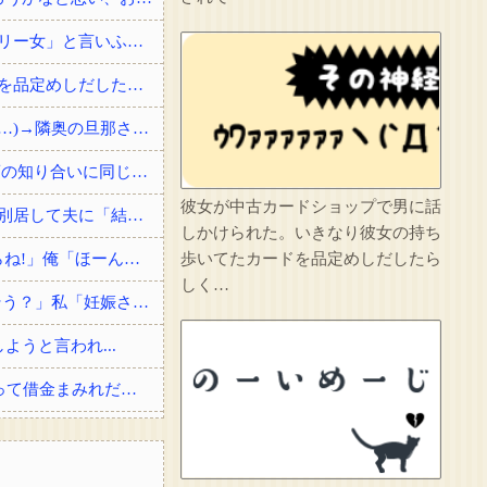
同僚男性とのお付き合いを断ったら「理屈に合わない主張を振りかざす感情的なヒステリー女」と言いふらされて・・・
彼女が中古カードショップで男に話しかけられた。いきなり彼女の持ち歩いてたカードを品定めしだしたらしく…
3/4隣奥「オラァ！いるのは分かってんだよ！子供預かれ！(ドアケリー！」私(ヒィィィ…)→隣奥の旦那さんに相談したら逃げられた。夫に相談してもなにいってだこいつ。どうすれば…
俺「すごいですね、俺の名字一発で読める人なかなかいないですよ」 女の子「高校の頃の知り合いに同じ名字の人が居まして」
彼女が中古カードショップで男に話
戸籍謄本を取りに行ったのがきっかけで夫が婚姻届を出してなかった事が発覚した→即別居して夫に「結婚詐欺だから訴える！」と伝えたら信じられない...
しかけられた。いきなり彼女の持ち
俺「ぶつけましたよね?」女「私は知らない、変な言いがかりをつけると警察を呼ぶからね!」俺「ほーん」→スーパーの駐車場で当て逃げされた！警察に...
歩いてたカードを品定めしだしたら
しく…
【ロミメ】 元夫「僕ね、病院に行ったら凄い鬱病って言われたよ(T.T)もう一度やり直そう？」私「妊娠させた女子高生はどうなったわけ！？」
うと言われ...
結婚祝いに私両親からお祝いとして300万貰ったら、サイマーコトメが贅沢品買いまくって借金まみれだから貸してと言ってきた。
その店には腕のいいバーテンダーがいた。このグラスに１杯たのむよ→彼の見事なテクニックはこちらです…
のせいよ」