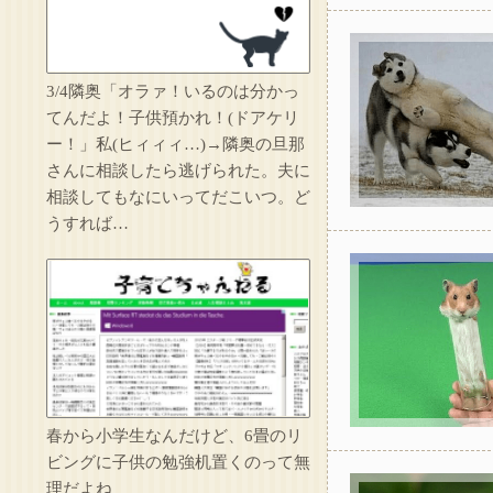
3/4隣奥「オラァ！いるのは分かっ
てんだよ！子供預かれ！(ドアケリ
ー！」私(ヒィィィ…)→隣奥の旦那
俺を嫌う義娘は、母
さんに相談したら逃げられた。夫に
相談してもなにいってだこいつ。ど
うすれば…
託児ママ「暇でしょ
春から小学生なんだけど、6畳のリ
ビングに子供の勉強机置くのって無
理だよね