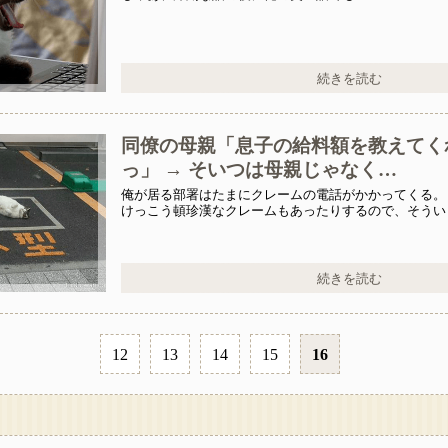
続きを読む
同僚の母親「息子の給料額を教えてく
っ」 → そいつは母親じゃなく…
俺が居る部署はたまにクレームの電話がかかってくる。
けっこう頓珍漢なクレームもあったりするので、そうい
と慣れているつもりだった。
続きを読む
12
13
14
15
16