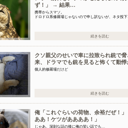
ず！」 → 結果…
携帯からスマソ。
ドロドロ系修羅場じゃないので申し訳ないが、ネタ投下
で、投下してみます。
続きを読む
クソ親父のせいで車に拉致られ銃で脅
来、ドラマでも銃を見ると怖くて動悸
個人的修羅場だけど
続きを読む
俺「これぐらいの荷物、余裕だぜ！」 
ああ！ケツがああああ！」
じゃあ、深刻な話の後に俺の笑い話でも…