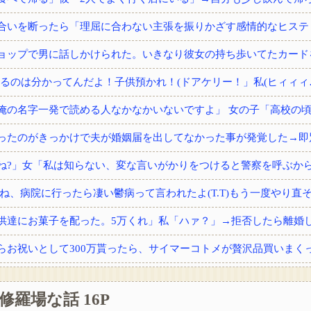
供達にお菓子を配った。5万くれ」私「ハァ？」→拒否したら離婚しよ
修羅場な話 16P
から内臓の一つをもらった。すると術後不思議な現象が…家族「気