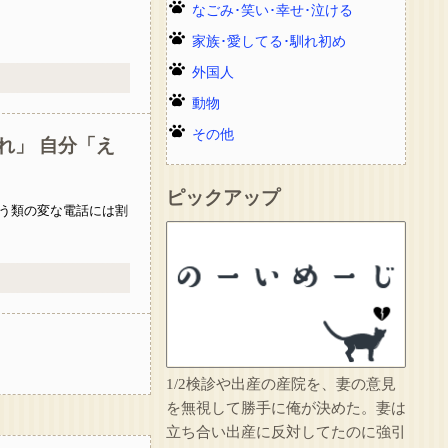
なごみ･笑い･幸せ･泣ける
家族･愛してる･馴れ初め
外国人
動物
その他
れ」 自分「え
ピックアップ
う類の変な電話には割
1/2検診や出産の産院を、妻の意見
を無視して勝手に俺が決めた。妻は
立ち合い出産に反対してたのに強引