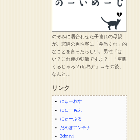
のぞみに居合わせた子連れの母親
が、窓際の男性客に「弁当くれ」的
なことを言ったらしい。男性「は
い？これ俺の朝飯ですよ？」「車販
くるじゃろ？(広島弁」→その後、
なんと…
リンク
にゅーれす
にゅーもふ
にゅーぷる
だめぽアンテナ
2chnavi