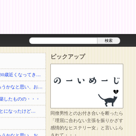
ピックアップ
結婚して2年経った頃に夫が事故で他界した。3回忌の時、義実家に結婚を勧められたり30歳近くなってきて、このままでいいのかなとぼんやり思っていると・・・？
私「友達と夕ご飯を食べて帰る」彼「2人でよく行く店にいる」→自分も少し飲んで帰ろうかなと思い、お店に顔を出したら・・・
築したものの・・・
とになったけど…
同僚男性とのお付き合いを断ったら
「理屈に合わない主張を振りかざす
感情的なヒステリー女」と言いふら
されて・・・
私「友達と夕ご飯を食べて帰る」彼「2人でよく行く店にいる」→自分も少し飲んで帰ろうかなと思い、お店に顔を出したら・・・