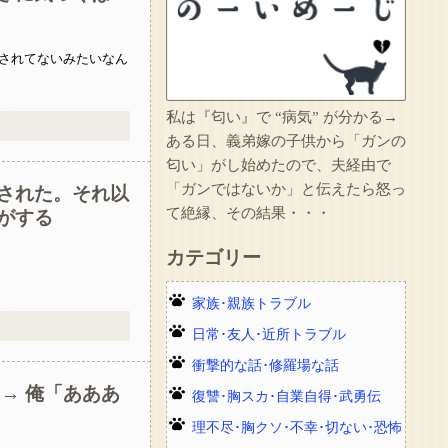
されてないみたいなん
私は『匂い』で “病気” が分かる→
ある日、義弟嫁の子供から「ガンの
匂い」がし始めたので、夫経由で
「ガンではないか」と伝えたら怒っ
された。それ以
て絶縁、その結果・・・
がする
カテゴリー
家族･親族トラブル
日常･友人･近所トラブル
衝撃的な話･修羅場な話
→ 俺「あああ
復讐･胸スカ･自業自得･武勇伝
理不尽･胸クソ･不幸･切ない･恐怖