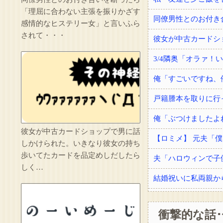
「理屈に合わない主張を振りかざす
感情的なヒステリー女」と言いふら
されて・・・
彼女が中古カードショップで男に話
しかけられた。いきなり彼女の持ち
歩いてたカードを品定めしだしたら
夫「ハロウィンで子
しく…
衝撃的な話･
手術を受けてドナー