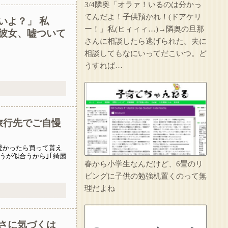
3/4隣奥「オラァ！いるのは分かっ
1/2【想像力の足りない人】嫁の家事が足りないから注意したら泣かれた。なんで泣くの？俺はどうすればいい？嫁の気持ちが分かる人求む→(嫁の言い分を聞いて)俺が7:3で悪いだろうが
てんだよ！子供預かれ！(ドアケリ
いよ？」 私
ー！」私(ヒィィィ…)→隣奥の旦那
彼女、嘘ついて
大学時代に何故か人気ある男子学生がいた。学部やサークルの垣根を問わずにあらゆる飲み会に呼ばれていた
さんに相談したら逃げられた。夫に
相談してもなにいってだこいつ。ど
友人の親が営む店で車を購入しただけなのに、友人から「裏切った」と責められるようになった理由が理解できず…
うすれば…
人のものだろうがなんだろうがすぐに捨てる糞ウトメが二泊三日で旅行へ。私は糞ウトメ関係の物をまとめて捨て、金目のものは売り払ったｗｗｗ
イラっとしたので…
旅行先でご自慢
妹は綺麗な容姿のおかげで寄ってくる男が多かった。妹が結婚相手にと決めたA男は上辺は善良な人間だったが中身は糞だった…それが分かったのは妹が交通事故で亡くなってからだ…
愛かったら買って貰え
うが似合うから｣｢綺麗
春から小学生なんだけど、6畳のリ
力をふるったりしてい
ビングに子供の勉強机置くのって無
理だよね
さに気づくは