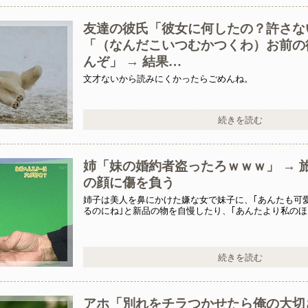
友達の彼氏「彼女に何したの？許さな
「（なんだこいつむかつくわ）お前の
んぞ」 → 結果…
文才ないから読みにくかったらごめんね。
が危篤になっても「会いに行かない」と言った
続きを読む
ー？置いといてくれるだけでいいからー」私（置いとくだけ？）→
姉「妹の婚約者盗ったろｗｗｗ」 → 
の顔に傷を負う
姉子は美人を鼻にかけた嫌な女で妹子に、｢あんたも可
るのにね｣と新品の物を自慢したり、｢あんたより私のほ
な服は綺麗な子が着るの｣と物を強奪したり、時には暴
た。
続きを読む
アホ「別れをチラつかせたら俺の大切