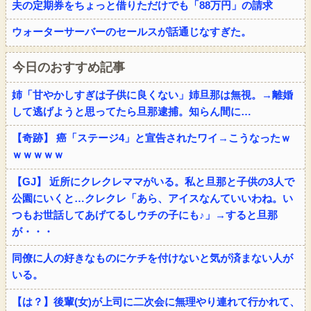
夫の定期券をちょっと借りただけでも「88万円」の請求
ウォーターサーバーのセールスが話通じなすぎた。
今日のおすすめ記事
姉「甘やかしすぎは子供に良くない」姉旦那は無視。→離婚
して逃げようと思ってたら旦那逮捕。知らん間に…
【奇跡】 癌「ステージ4」と宣告されたワイ→こうなったｗ
ｗｗｗｗｗ
【GJ】 近所にクレクレママがいる。私と旦那と子供の3人で
公園にいくと…クレクレ「あら、アイスなんていいわね。い
つもお世話してあげてるしウチの子にも♪」→すると旦那
が・・・
同僚に人の好きなものにケチを付けないと気が済まない人が
いる。
【は？】後輩(女)が上司に二次会に無理やり連れて行かれて、