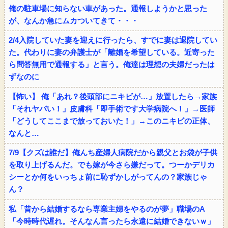
俺の駐車場に知らない車があった。通報しようかと思った
が、なんか急にムカついてきて・・・
2/4入院していた妻を迎えに行ったら、すでに妻は退院してい
た。代わりに妻の弁護士が「離婚を希望している。近寄った
ら問答無用で通報する」と言う。俺達は理想の夫婦だったは
ずなのに
【怖い】 俺「あれ？後頭部にニキビが…」放置したら→家族
「それヤバい！」皮膚科「即手術です大学病院へ！」→医師
「どうしてここまで放っておいた！」→このニキビの正体、
なんと…
7/9【クズは誰だ】俺んち産婦人病院だから親父とお袋が子供
を取り上げるんだ。でも嫁が今さら嫌だって。つーかデリカ
シーとか何をいっちょ前に恥ずかしがってんの？家族じゃ
ん？
私「昔から結婚するなら専業主婦をやるのが夢」職場のA
「今時時代遅れ。そんなん言ったら永遠に結婚できないｗ」