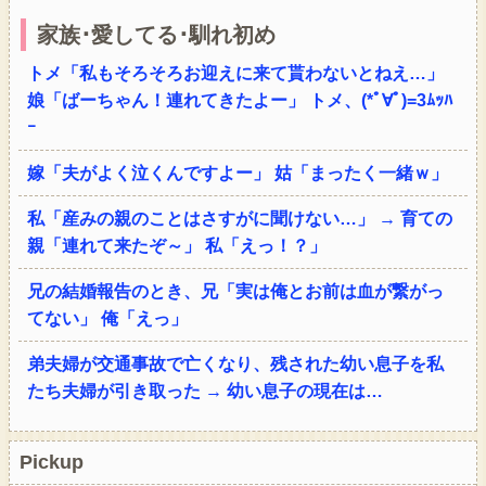
家族･愛してる･馴れ初め
トメ「私もそろそろお迎えに来て貰わないとねえ…」
娘「ばーちゃん！連れてきたよー」 トメ、(*ﾟ∀ﾟ)=3ﾑｯﾊ
ｰ
嫁「夫がよく泣くんですよー」 姑「まったく一緒ｗ」
私「産みの親のことはさすがに聞けない…」 → 育ての
親「連れて来たぞ～」 私「えっ！？」
兄の結婚報告のとき、兄「実は俺とお前は血が繋がっ
てない」 俺「えっ」
弟夫婦が交通事故で亡くなり、残された幼い息子を私
たち夫婦が引き取った → 幼い息子の現在は…
Pickup