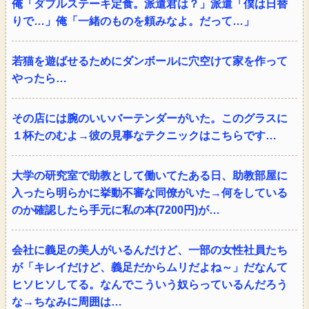
俺「ダブルステーキ定食。派遣君は？」派遣「僕は日替
りで…」俺「一緒のものを頼みなよ。だって…」
若猫を遊ばせるためにダンボールに穴空けて家を作って
やったら…
その店には腕のいいバーテンダーがいた。このグラスに
１杯たのむよ→彼の見事なテクニックはこちらです…
大学の研究室で助教として働いてたある日、助教部屋に
入ったら明らかに挙動不審な同僚がいた→何をしている
のか確認したら手元に私の本(7200円)が…
会社に義足の美人がいるんだけど、一部の女性社員たち
が「キレイだけど、義足だからムリだよね～」だなんて
ヒソヒソしてる。なんでこういう奴らっているんだろう
な→ちなみに周囲は…