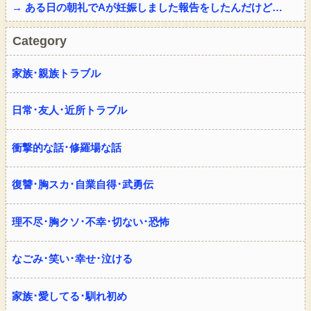
→ ある日の朝礼でAが妊娠しました報告をしたんだけど…
Category
家族･親族トラブル
日常･友人･近所トラブル
衝撃的な話･修羅場な話
復讐･胸スカ･自業自得･武勇伝
理不尽･胸クソ･不幸･切ない･恐怖
なごみ･笑い･幸せ･泣ける
家族･愛してる･馴れ初め