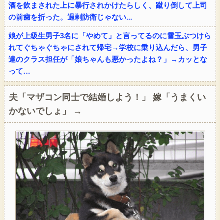
酒を飲まされた上に暴行されかけたらしく、蹴り倒して上司
の前歯を折った。過剰防衛じゃない...
娘が上級生男子3名に「やめて」と言ってるのに雪玉ぶつけら
れてぐちゃぐちゃにされて帰宅→学校に乗り込んだら、男子
達のクラス担任が「娘ちゃんも悪かったよね？」→カッとな
って…
夫「マザコン同士で結婚しよう！」 嫁「うまくい
かないでしょ」 →