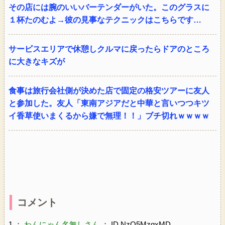
その店には腕のいいバーテンダーがいた。このグラスに
１杯たのむよ→彼の見事なテクニックはこちらです…
サービスエリアで休憩しクルマに戻ったらドアのところ
に大きなキズが
食事は旅行会社側が決めた店で固定の格安ツアーに友人
と参加した。友人「東南アジアだと中華と言いつつキツ
イ香草使いまくるから嫌で無理！！」ブチ切れｗｗｗｗ
コメント
1 ：
わんにゃん名無しさん
： ID NzQ5MzgxMD