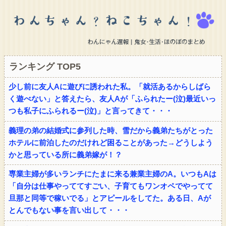
ランキング TOP5
少し前に友人Aに遊びに誘われた私。「就活あるからしばら
く遊べない」と答えたら、友人Aが「ふられたー(泣)最近いっ
つも私子にふられるー(泣)」と言ってきて・・・
義理の弟の結婚式に参列した時、雪だから義弟たちがとった
ホテルに前泊したのだけれど困ることがあった→どうしよう
かと思っている所に義弟嫁が！？
専業主婦が多いランチにたまに来る兼業主婦のA。いつもAは
「自分は仕事やっててすごい、子育てもワンオペでやってて
旦那と同等で稼いでる」とアピールをしてた。ある日、Aが
とんでもない事を言い出して・・・