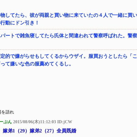
い物してたら、彼が両親と買い物に来ていたの４人で一緒に買
の行動にドン引き！
アパートで雑魚寝してたら氏体と間違われて警察呼ばれた。警
否定的で嫌がらせもしてくるからウザイ。服買おうとしたら「
言って嫌いな色の服薦めてくるし。
場を語れ
ーぷん
2015/08/06(木)11:12:03 ID:jCW
 嫁弟1（29）嫁弟2（27）全員既婚