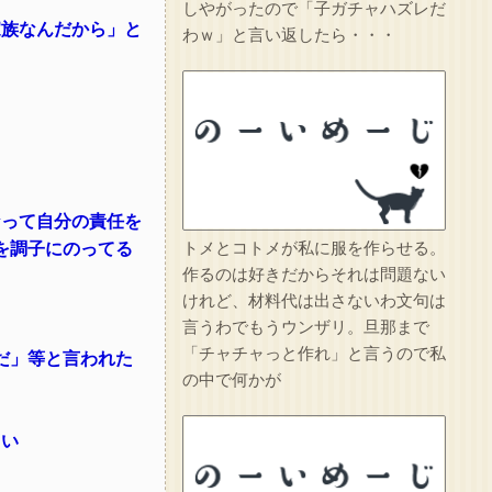
しやがったので「子ガチャハズレだ
家族なんだから」と
わｗ」と言い返したら・・・
」
なって自分の責任を
を調子にのってる
トメとコトメが私に服を作らせる。
作るのは好きだからそれは問題ない
けれど、材料代は出さないわ文句は
言うわでもうウンザリ。旦那まで
「チャチャっと作れ」と言うので私
だ」等と言われた
の中で何かが
しい