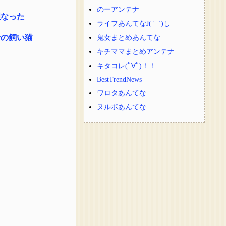
のーアンテナ
理なった
ライフあんてなJ( 'ｰ`)し
所の飼い猫
鬼女まとめあんてな
キチママまとめアンテナ
キタコレ(ﾟ∀ﾟ)！！
BestTrendNews
ワロタあんてな
ヌルポあんてな