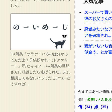
人気記事
しく…
スーパーで買
彼のお父さん
廃墟みたいな
アを破壊され...
親がいちいち
似合う」とか
3/4隣奥「オラァ！いるのは分かっ
てんだよ！子供預かれ！(ドアケリ
ー！」私(ヒィィィ…)→隣奥の旦那
さんに相談したら逃げられた。夫に
相談してもなにいってだこいつ。ど
うすれば…
今までにあった修羅
455 :
名無しさん＠お
俺（34）嫁（35）