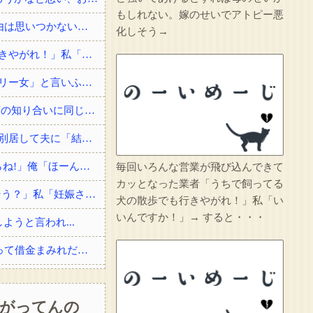
もしれない。嫁のせいでアトピー悪
4/6私、結婚したい職業NO.1の公務員なんですけど、嫁が子供連れて家出した。全く理由は思いつかないけど強いてあげるとすれば母のせいかもしれない。嫁のせいでアトピー悪化しそう→
化しそう→
毎回いろんな営業が飛び込んできてカッとなった業者「うちで飼ってる犬の散歩でも行きやがれ！」私「いいんですか！」→ すると・・・
同僚男性とのお付き合いを断ったら「理屈に合わない主張を振りかざす感情的なヒステリー女」と言いふらされて・・・
俺「すごいですね、俺の名字一発で読める人なかなかいないですよ」 女の子「高校の頃の知り合いに同じ名字の人が居まして」
戸籍謄本を取りに行ったのがきっかけで夫が婚姻届を出してなかった事が発覚した→即別居して夫に「結婚詐欺だから訴える！」と伝えたら信じられない...
俺「ぶつけましたよね?」女「私は知らない、変な言いがかりをつけると警察を呼ぶからね!」俺「ほーん」→スーパーの駐車場で当て逃げされた！警察に...
毎回いろんな営業が飛び込んできて
カッとなった業者「うちで飼ってる
【ロミメ】 元夫「僕ね、病院に行ったら凄い鬱病って言われたよ(T.T)もう一度やり直そう？」私「妊娠させた女子高生はどうなったわけ！？」
犬の散歩でも行きやがれ！」私「い
いんですか！」→ すると・・・
うと言われ...
結婚祝いに私両親からお祝いとして300万貰ったら、サイマーコトメが贅沢品買いまくって借金まみれだから貸してと言ってきた。
その店には腕のいいバーテンダーがいた。このグラスに１杯たのむよ→彼の見事なテクニックはこちらです…
あがってんの
のせいよ」