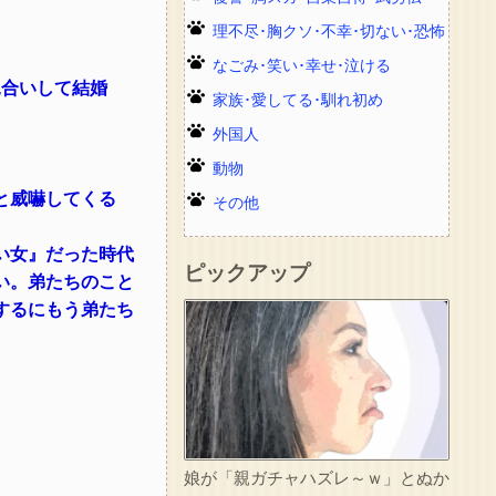
理不尽･胸クソ･不幸･切ない･恐怖
なごみ･笑い･幸せ･泣ける
見合いして結婚
家族･愛してる･馴れ初め
外国人
動物
と威嚇してくる
その他
い女』だった時代
ピックアップ
い。弟たちのこと
するにもう弟たち
娘が「親ガチャハズレ～ｗ」とぬか