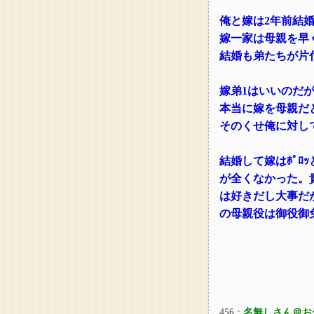
俺と嫁は2年前結
嫁一家は母親を早
結婚も弟たちが片
嫁弟1はいいのだが
本当に嫁を母親だ
そのくせ俺に対し
結婚して嫁はﾎﾟ
が全くなかった。
は好きだし大事だ
の母親役は御役御
456 :
名無しさん＠お