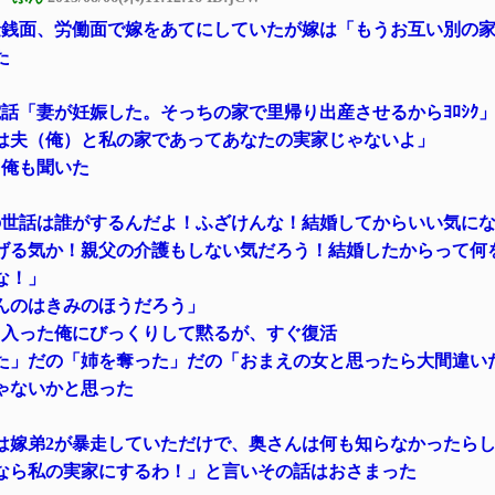
金銭面、労働面で嫁をあてにしていたが嫁は「もうお互い別の
た
話「妻が妊娠した。そっちの家で里帰り出産させるからﾖﾛｼｸ
は夫（俺）と私の家であってあなたの実家じゃないよ」
に。俺も聞いた
の世話は誰がするんだよ！ふざけんな！結婚してからいい気に
げる気か！親父の介護もしない気だろう！結婚したからって何
な！」
んのはきみのほうだろう」
て入った俺にびっくりして黙るが、すぐ復活
た」だの「姉を奪った」だの「おまえの女と思ったら大間違い
ゃないかと思った
は嫁弟2が暴走していただけで、奥さんは何も知らなかったら
なら私の実家にするわ！」と言いその話はおさまった