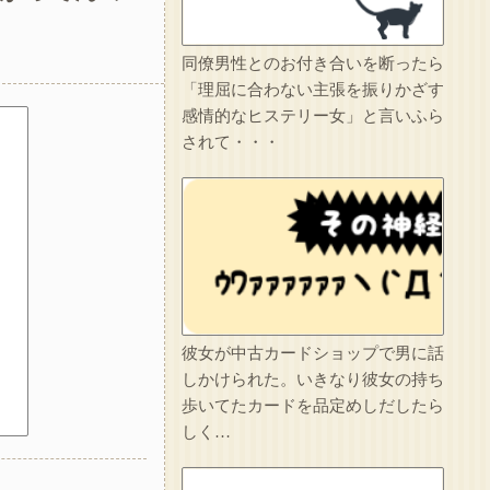
1/2【想像力の足りない人】嫁の家事が足りないから注意したら泣かれた。なんで泣くの？俺はどうすればいい？嫁の気持ちが分かる人求む→(嫁の言い分を聞いて)俺が7:3で悪いだろうが
同僚男性とのお付き合いを断ったら
夫と義父が私の悪口を言ってた。訳あって夫の食事の用意を放棄しているのに、夫は無いことを面白おかしく誇張して盛り上がってる
「理屈に合わない主張を振りかざす
感情的なヒステリー女」と言いふら
マンションの隣人「盗聴器が見つかったの」私「まさかうちも？」→業者に調査を依頼したら、犯人の正体まで見えてきて…
されて・・・
代だ気持ち悪い。
人のものだろうがなんだろうがすぐに捨てる糞ウトメが二泊三日で旅行へ。私は糞ウトメ関係の物をまとめて捨て、金目のものは売り払ったｗｗｗ
イラっとしたので…
妹は綺麗な容姿のおかげで寄ってくる男が多かった。妹が結婚相手にと決めたA男は上辺は善良な人間だったが中身は糞だった…それが分かったのは妹が交通事故で亡くなってからだ…
彼女が中古カードショップで男に話
しかけられた。いきなり彼女の持ち
歩いてたカードを品定めしだしたら
しく…