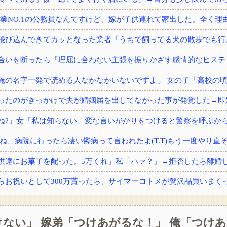
供達にお菓子を配った。5万くれ」私「ハァ？」→拒否したら離婚しよ
ない」 嫁弟「つけあがるな！」 俺「つけ
から内臓の一つをもらった。すると術後不思議な現象が…家族「気