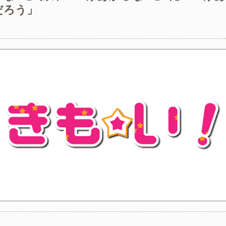
だろう」
知で入社した会社を一昨日の朝やめてきた。ヘンパイとかいつの時
ー？置いといてくれるだけでいいからー」私（置いとくだけ？）→