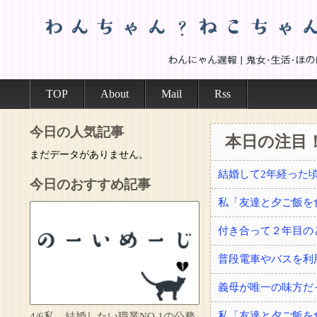
TOP
About
Mail
Rss
今日の人気記事
本日の注目
まだデータがありません。
今日のおすすめ記事
付き合って２年目の
普段電車やバスを利
義母が唯一の味方だ
4/6私、結婚したい職業NO.1の公務