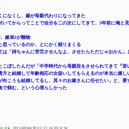
婚
くになくし、嫁が母親代わりになってきた
付いてからってことで自分を二の次にしてきて、3年前に俺と
、嫁弟2が難物
と思っているのか、とにかく頼りまくる
ては「姉ちゃんに苦労させんなよ、させたらただじゃおかん」
ﾛｯとこぼしたんだが「中学時代から母親役をさせられてきて『若
貴方と結婚して年齢相応の女扱いしてもらえるのが本当に嬉し
が向こうも結婚してるし、其々のお嫁さんに任せたい」と、要
免で頼む、という心境らしかった
ーぷん
2015/08/06(木)11:12:16 ID:jCW