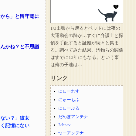
いから」と留守電に
1/3出張から戻るとベッドには夜の
大運動会の跡が…すぐに弁護士と探
偵を手配すると証拠が続々と集ま
もんかね？と不思議
る。調べてみた結果、汚物らの関係
はすでに13年にもなる。という事
は俺の子達は…
リンク
にゅーれす
にゅーもふ
にゅーぷる
だめぽアンテナ
くない？」彼女
2chnavi
全く記憶にない
つーアンテナ