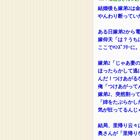
結婚後も嫁弟2は
やんわり断ってい
ある日嫁弟2から電
嫁仰天「は？うち
ここでﾊﾝｽﾞﾌﾘｰ
嫁弟2「じゃあ妻
ほったらかして逃
んだ！つけあがる
俺「つけあがって
嫁弟2、突然割っ
「姉をたぶらかし
気が狂ってるんじ
結局、里帰り云々
奥さんが「里帰り