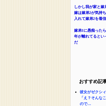
しかし我が家と嫁
嫁は嫁弟2が気持
入れて嫁弟2を着
嫁弟1に愚痴った
年が離れてるとい
だ
おすすめ記
彼女がゼクシ
「え？そんな
ので…