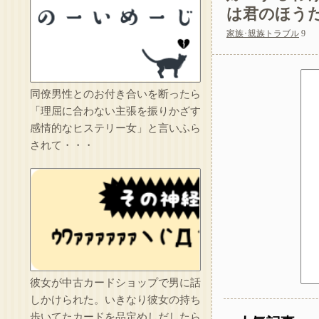
は君のほう
家族･親族トラブル
9
同僚男性とのお付き合いを断ったら
転勤族の夫につき高
「理屈に合わない主張を振りかざす
感情的なヒステリー女」と言いふら
されて・・・
託児ママ「暇でしょ
彼女が中古カードショップで男に話
しかけられた。いきなり彼女の持ち
歩いてたカードを品定めしだしたら