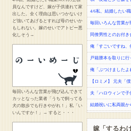
員なんですけど、嫁が子供連れて家
出した。全く理由は思いつかないけ
ど強いてあげるとすれば母のせいか
もしれない。嫁のせいでアトピー悪
化しそう→
毎回いろんな営業が飛び込んできて
夫「ハロウィンで子
カッとなった業者「うちで飼ってる
犬の散歩でも行きやがれ！」私「い
いんですか！」→ すると・・・
嫁「するわけ
手術を受けてドナー