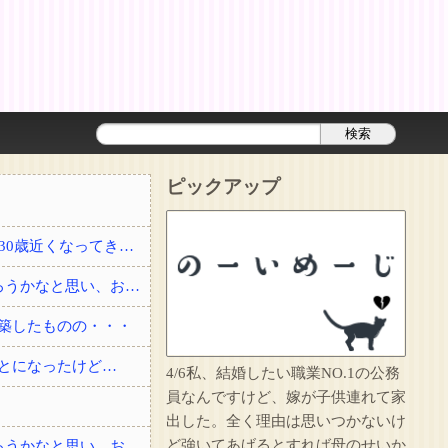
ピックアップ
結婚して2年経った頃に夫が事故で他界した。3回忌の時、義実家に結婚を勧められたり30歳近くなってきて、このままでいいのかなとぼんやり思っていると・・・？
私「友達と夕ご飯を食べて帰る」彼「2人でよく行く店にいる」→自分も少し飲んで帰ろうかなと思い、お店に顔を出したら・・・
築したものの・・・
とになったけど…
4/6私、結婚したい職業NO.1の公務
員なんですけど、嫁が子供連れて家
出した。全く理由は思いつかないけ
ど強いてあげるとすれば母のせいか
私「友達と夕ご飯を食べて帰る」彼「2人でよく行く店にいる」→自分も少し飲んで帰ろうかなと思い、お店に顔を出したら・・・