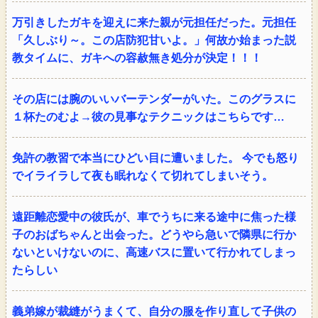
万引きしたガキを迎えに来た親が元担任だった。元担任
「久しぶり～。この店防犯甘いよ。」何故か始まった説
教タイムに、ガキへの容赦無き処分が決定！！！
その店には腕のいいバーテンダーがいた。このグラスに
１杯たのむよ→彼の見事なテクニックはこちらです…
免許の教習で本当にひどい目に遭いました。 今でも怒り
でイライラして夜も眠れなくて切れてしまいそう。
遠距離恋愛中の彼氏が、車でうちに来る途中に焦った様
子のおばちゃんと出会った。どうやら急いで隣県に行か
ないといけないのに、高速バスに置いて行かれてしまっ
たらしい
義弟嫁が裁縫がうまくて、自分の服を作り直して子供の