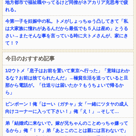
地方都市で福祉職やってるけど同僚がネアカリア充思考で疲
れる。
今第一子を妊娠中の私。トメがしょっちゅう凸してきて「私
は大家族に憧れがあるんだから最低でも５人は産め」とうる
さい→またそんな事を言っている時に大トメさんが、家にき
て！？
今日のおすすめ記事
1/2ウトメ「息子はお前を置いて東京へ行った」「意味はわか
るな？お前は捨てられたんだ」→極貧生活を送っていると旦
那から電話が。「仕送りは届いたか？もうちょいで帰るか
ら」
ピンポーン！俺「はーい（ガチャ」女「一緒にツタヤの成人
向けコーナーに入って下さい！」俺「え！」→そして…
弟「結婚式に来ないで。嫁が兄ちゃんのことめっちゃ嫌って
るから」俺「！？」弟「あとこのことは親には言わないで」