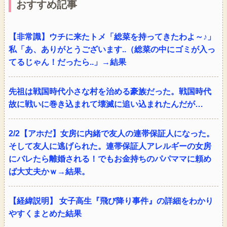
おすすめ記事
【非常識】ウチに来たトメ「総菜を持ってきたわよ～♪」
私「あ、ありがとうございます..（総菜の中にゴミが入っ
てるじゃん！だったら..」→結果
先祖は戦国時代小さな村を治める豪族だった。戦国時代
故に戦いに巻き込まれて壊滅に追い込まれたんだが…
2/2【アホだ】女房に内緒で友人の連帯保証人になった。
そして友人に逃げられた。連帯保証人アレルギーの女房
にバレたら離婚される！でもお金持ちのパパママに頼め
ば大丈夫かｗ→結果。
【経緯説明】 女子高生『飛び降り事件』の詳細をわかり
やすくまとめた結果