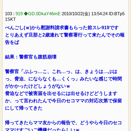
103 :
919 ◆GD.0DkaY46mE
2010/10/22(金) 13:54:24 ID:BTp5
1SKT
べんごし(ｗ)から慰謝料請求書もらった前スレ919です
とりあえず旦那と2歳連れて警察署行って来たんでその報
告をば
結果：警察官も腹筋崩壊
警察官「ぶふっ…こ、これ…っ、は、きょうは…ぶは
っ、脅迫、にならなくも…くくっ」みたいな感じで時間
がかかったけどしょうがないｗ
脅迫などで被害届を出せるには出せるけどどうします
か、って言われたんで今日のセコママの対応次第で保留
にして帰ってきた
帰ってきたらママ友からの報告で、どうやら今日のセコ
ママはすごいご機嫌だったらしいｗ