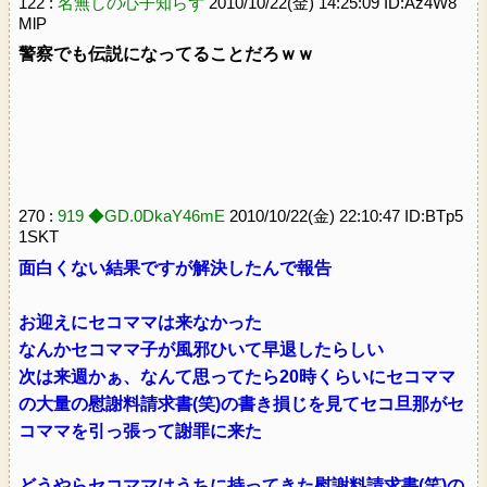
122 :
名無しの心子知らず
2010/10/22(金) 14:25:09 ID:Az4W8
MlP
警察でも伝説になってることだろｗｗ
270 :
919 ◆GD.0DkaY46mE
2010/10/22(金) 22:10:47 ID:BTp5
1SKT
面白くない結果ですが解決したんで報告
お迎えにセコママは来なかった
なんかセコママ子が風邪ひいて早退したらしい
次は来週かぁ、なんて思ってたら20時くらいにセコママ
の大量の慰謝料請求書(笑)の書き損じを見てセコ旦那がセ
コママを引っ張って謝罪に来た
どうやらセコママはうちに持ってきた慰謝料請求書(笑)の