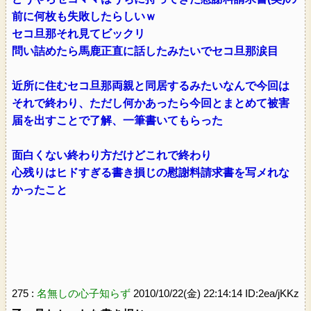
前に何枚も失敗したらしいｗ
セコ旦那それ見てビックリ
問い詰めたら馬鹿正直に話したみたいでセコ旦那涙目
近所に住むセコ旦那両親と同居するみたいなんで今回は
それで終わり、ただし何かあったら今回とまとめて被害
届を出すことで了解、一筆書いてもらった
面白くない終わり方だけどこれで終わり
心残りはヒドすぎる書き損じの慰謝料請求書を写メれな
かったこと
275 :
名無しの心子知らず
2010/10/22(金) 22:14:14 ID:2ea/jKKz