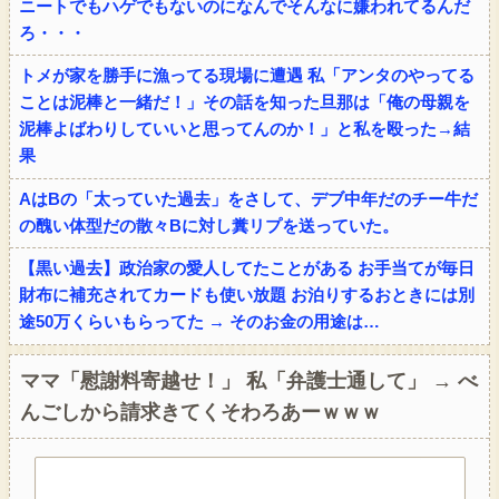
ニートでもハゲでもないのになんでそんなに嫌われてるんだ
ろ・・・
トメが家を勝手に漁ってる現場に遭遇 私「アンタのやってる
ことは泥棒と一緒だ！」その話を知った旦那は「俺の母親を
泥棒よばわりしていいと思ってんのか！」と私を殴った→結
果
AはBの「太っていた過去」をさして、デブ中年だのチー牛だ
の醜い体型だの散々Bに対し糞リプを送っていた。
【黒い過去】政治家の愛人してたことがある お手当てが毎日
財布に補充されてカードも使い放題 お泊りするおときには別
途50万くらいもらってた → そのお金の用途は…
ママ「慰謝料寄越せ！」 私「弁護士通して」 → べ
んごしから請求きてくそわろあーｗｗｗ