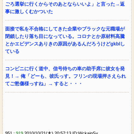
ごろ選挙に行くからそのあとならいいよ」と言った→返
事に激しくむかついた
面接で私を不合格にしてきた企業やブラックな元職場が
閉鎖したり落ち目になっている。コロナとか原材料高騰
とかエビデンスありきの原因があるんだろうけどgkblし
ている
コンビニに行く道中、信号待ちの車の助手席に彼女を発
見！→ 俺「どーも、彼氏っす。フリンの現場押さえられ
てご愁傷様っすね」→ すると・・・
951 :
919
2010/10/21(木) 20:57:13 ID:WckajpSv