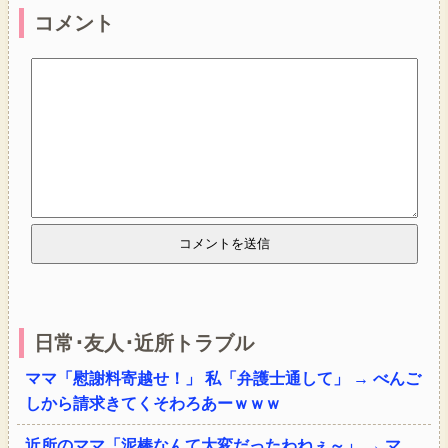
コメント
日常･友人･近所トラブル
ママ「慰謝料寄越せ！」 私「弁護士通して」 → べんご
しから請求きてくそわろあーｗｗｗ
近所のママ「泥棒なんて大変だったわねぇ～」 → マ