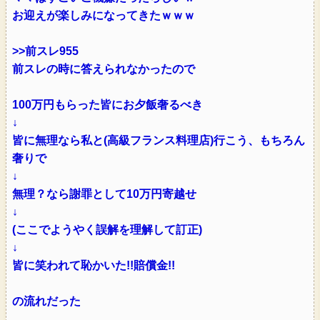
お迎えが楽しみになってきたｗｗｗ
>>前スレ955
前スレの時に答えられなかったので
100万円もらった皆にお夕飯奢るべき
↓
皆に無理なら私と(高級フランス料理店)行こう、もちろん
奢りで
↓
無理？なら謝罪として10万円寄越せ
↓
(ここでようやく誤解を理解して訂正)
↓
皆に笑われて恥かいた!!賠償金!!
の流れだった