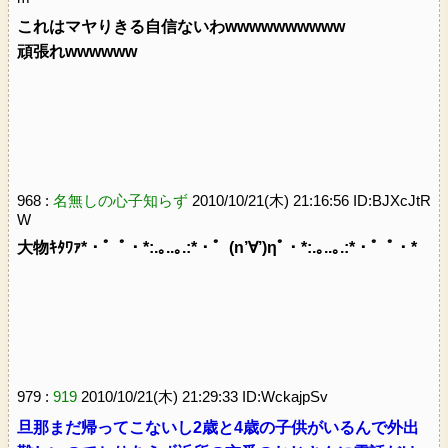
これはマヤりきる自信ないわwwwwwwwwww
頑張れwwwwww
968 :
名無しの心子知らず
2010/10/21(木) 21:16:56 ID:BJXcJtR
W
大物ｷﾀﾜｧ*・゜ﾟ・*:.｡..｡.:*・゜(n’∀’)ηﾟ・*:.｡..｡.:*・゜ﾟ・*
979 :
919
2010/10/21(木) 21:29:33 ID:WckajpSv
旦那まだ帰ってこないし2歳と4歳の子供がいるんで外出