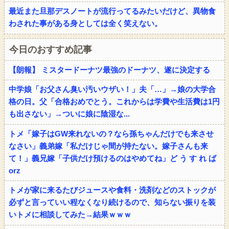
最近また旦那デスノートが流行ってるみたいだけど、異物食
わされた事がある身としては全く笑えない。
今日のおすすめ記事
【朗報】 ミスタードーナツ最強のドーナツ、遂に決定する
中学娘「お父さん臭い汚いウザい！」夫「…」→娘の大学合
格の日。父「合格おめでとう。これからは学費や生活費は1円
も出さない」→ついに娘に陰湿な...
トメ「嫁子はGW来れないの？なら孫ちゃんだけでも来させ
なさい」義弟嫁「私だけじゃ間が持たない。嫁子さんも来
て！」義兄嫁「子供だけ預けるのはやめてね」ど う す れ ば
orz
トメが家に来るたびジュースや食料・洗剤などのストックが
必ずと言っていい程なくなり続けるので、知らない振りを装
いトメに相談してみた→結果ｗｗｗ