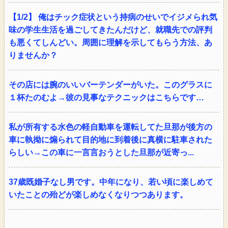
【1/2】 俺はチック症状という持病のせいでイジメられ気
味の学生生活を過ごしてきたんだけど、就職先での評判
も悪くてしんどい。周囲に理解を示してもらう方法、あ
りませんか？
その店には腕のいいバーテンダーがいた。このグラスに
１杯たのむよ→彼の見事なテクニックはこちらです…
私が所有する水色の軽自動車を運転してた旦那が後方の
車に執拗に煽られて目的地に到着後に真横に駐車された
らしい→この車に一言言おうとした旦那が近寄っ...
37歳既婚子なし男です。中年になり、若い頃に楽しめて
いたことの殆どが楽しめなくなりつつあります。