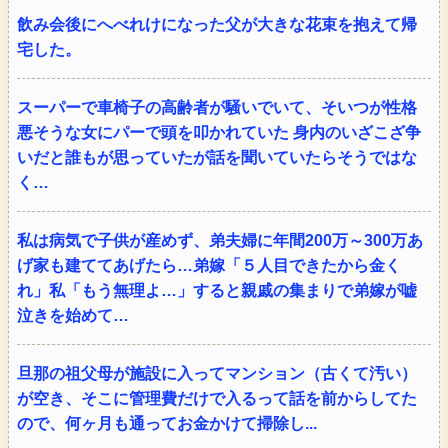
飲み会後にへべれけになった父が大きな花束を抱えて帰
宅した。
スーパーで車椅子の高齢者が騒いでいて、そいつが性格
悪そうな女にパーで頭を叩かれていた 身内のいざこざ争
いだと誰もが思っていたが話を聞いていたらそうではな
く…
私は病気で子供が産めず、弟夫婦に年間200万～300万あ
げ家も建ててあげたら…弟嫁「５人目できたから金く
れ」私「もう無理よ…」すると親戚の集まりで弟嫁が嘘
泣きを始めて…
旦那の祖父母が施設に入ってマンション（古くて汚い）
が空き、そこに管理費だけで入るって話を前からしてた
ので、何ヶ月も通ってお金かけて掃除し...