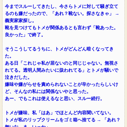
今までスルーしてきたし、今さらトメに対して騒ぎ立て
るのも嫌だったので、「あれ？靴ない。探さなきゃ」 →
義実家家探し。
靴を見つけてもトメが関係あるとも言わず「靴あった。
良かった」で終了。
そうこうしてるうちに、トメがどんどん暗くなってき
た。
ある日「これじゃ私が居ないのと同じじゃない。無視さ
れてる。透明人間みたいに扱われてる」とトメが騒いで
泣きだした。
嫌味や嫌がらせを責められないことが辛かったらしいけ
ど、そんなの私には関係ないやと思った。
あー、でもこれは使えるなと思い、スルー続行。
トメが嫌味、私「はあ」でほとんど内容聞いてない。
トメが私のリップクリームをゴミ箱へ捨てる → 「あれ？
無いな。ま、いっか」