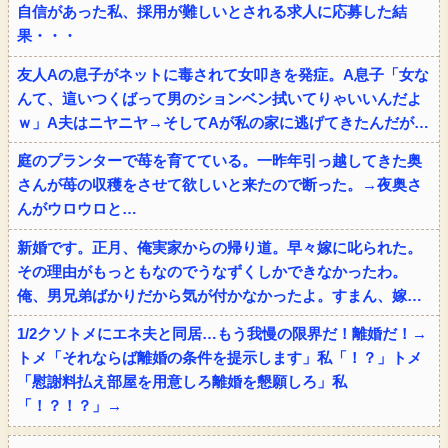
自信があった私、採用が難しいとされる求人に応募した結
果・・・
友人Aの息子がネットに毒されて女叩きを発症。A息子「女な
んて、這いつくばって男のションベン拭いてりゃいいんだよ
ｗ」A夫はニヤニヤ→そしてAが私の家に逃げてきたんだが…
庭のプランターで苺を育てている。一昨年引っ越してきた奥
さんが苺の収穫をさせて欲しいと来たので断った。→夜奥さ
んがウロウロと…
新婚です。正月、俺実家からの帰り道。早々嫁に叱られた。
その理由がもっともなのでうなずくしかできなかったわ。
俺、男兄弟ばかりだから気が付かなかったよ。すまん、嫁…
1/2クソトメにエネ夫と同居…もう我慢の限界だ！離婚だ！→
トメ「それならば離婚の条件を提示します」私「！？」トメ
「慰謝料払え部屋を用意しろ離婚を懇願しろ」私
「！？！？」→