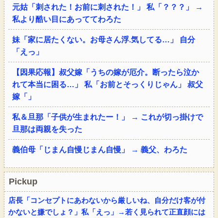
元姑「刺された！お前に刺された！」 私「？？？」 →
私より酷い目にあっててわろた
妹「家に居たくない。お母さん浮.気してる…」 自分
「えっ」
【因果応報】叔父嫁「うちの嫁が厄介。断ったら泣か
れて本当に困る…」 私「お前とそっくりじゃん」 叔父
嫁「」
私＆旦那「子供が生まれたー！」 → これが切っ掛けで
旦那は両親を失った
義伯母「じまん自慢じまん自慢」 → 義父、わろた
Pickup
店長「コンセプトにあわないから厳しいね、自分だけ客が付
かないと嫌でしょ？」私「えっ」→若く見られて正直顔には