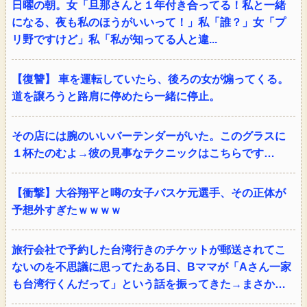
日曜の朝。女「旦那さんと１年付き合ってる！私と一緒
になる、夜も私のほうがいいって！」私「誰？」女「プ
リ野ですけど」私「私が知ってる人と違...
【復讐】 車を運転していたら、後ろの女が煽ってくる。
道を譲ろうと路肩に停めたら一緒に停止。
その店には腕のいいバーテンダーがいた。このグラスに
１杯たのむよ→彼の見事なテクニックはこちらです…
【衝撃】大谷翔平と噂の女子バスケ元選手、その正体が
予想外すぎたｗｗｗｗ
旅行会社で予約した台湾行きのチケットが郵送されてこ
ないのを不思議に思ってたある日、Bママが「Aさん一家
も台湾行くんだって」という話を振ってきた→まさか…