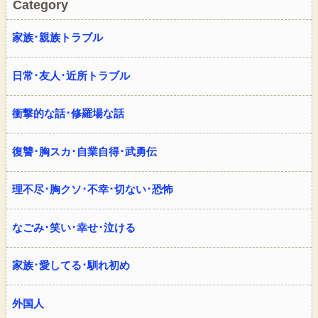
Category
家族･親族トラブル
日常･友人･近所トラブル
衝撃的な話･修羅場な話
復讐･胸スカ･自業自得･武勇伝
理不尽･胸クソ･不幸･切ない･恐怖
なごみ･笑い･幸せ･泣ける
家族･愛してる･馴れ初め
外国人