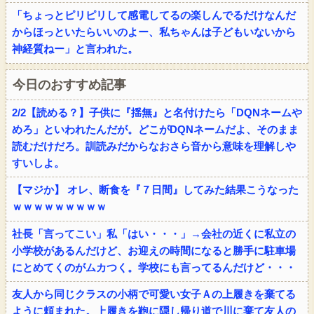
「ちょっとピリピリして感電してるの楽しんでるだけなんだ
からほっといたらいいのよー、私ちゃんは子どもいないから
神経質ねー」と言われた。
今日のおすすめ記事
2/2【読める？】子供に『揺無』と名付けたら「DQNネームや
めろ」といわれたんだが。どこがDQNネームだよ、そのまま
読むだけだろ。訓読みだからなおさら音から意味を理解しや
すいしよ。
【マジか】 オレ、断食を『７日間』してみた結果こうなった
ｗｗｗｗｗｗｗｗｗ
社長「言ってこい」私「はい・・・」→会社の近くに私立の
小学校があるんだけど、お迎えの時間になると勝手に駐車場
にとめてくのがムカつく。学校にも言ってるんだけど・・・
友人から同じクラスの小柄で可愛い女子Ａの上履きを棄てる
ように頼まれた。上履きを鞄に隠し帰り道で川に棄て友人の