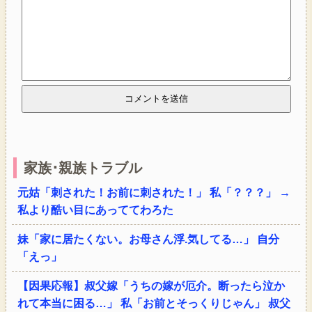
家族･親族トラブル
元姑「刺された！お前に刺された！」 私「？？？」 →
私より酷い目にあっててわろた
妹「家に居たくない。お母さん浮.気してる…」 自分
「えっ」
【因果応報】叔父嫁「うちの嫁が厄介。断ったら泣か
れて本当に困る…」 私「お前とそっくりじゃん」 叔父