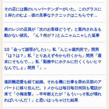
その店には腕のいいバーテンダーがいた。このグラスに
１杯たのむよ→彼の見事なテクニックはこちらです…
奥のレジの店員が「次のお客様どうぞ」と案内されるも
動かない彼氏。「ん？何が？｣とムニャムニャした返事
1/2「会って謝罪がしたい」私「んじゃ裁判所で」間男
「は？は？」私「とりあえず今から行くから」間男「週
末にそちらで…」私「勤務中にホテルに行くくらいヒマ
なんでしょ」間男「」→
遠距離恋愛を経て結婚。それを機に仕事を辞め旦那のア
パートに移り住んだ。トメからは毎日毎日何回も電話が
来て「小梅攻撃」→半年耐えたが「もういっそ私が壊れ
ればいいんだ！」と思いはっちゃけた結果