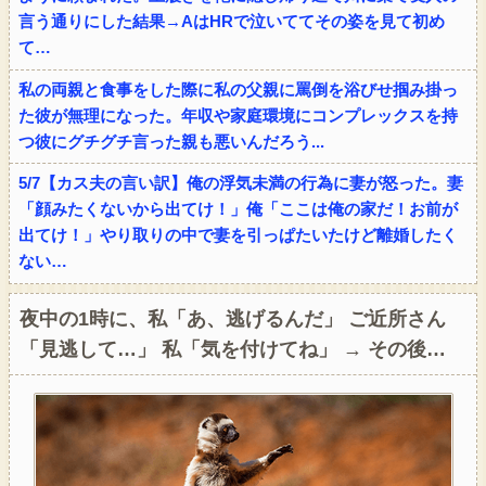
言う通りにした結果→AはHRで泣いててその姿を見て初め
て…
私の両親と食事をした際に私の父親に罵倒を浴びせ掴み掛っ
た彼が無理になった。年収や家庭環境にコンプレックスを持
つ彼にグチグチ言った親も悪いんだろう...
5/7【カス夫の言い訳】俺の浮気未満の行為に妻が怒った。妻
「顔みたくないから出てけ！」俺「ここは俺の家だ！お前が
出てけ！」やり取りの中で妻を引っぱたいたけど離婚したく
ない…
夜中の1時に、私「あ、逃げるんだ」 ご近所さん
「見逃して…」 私「気を付けてね」 → その後…