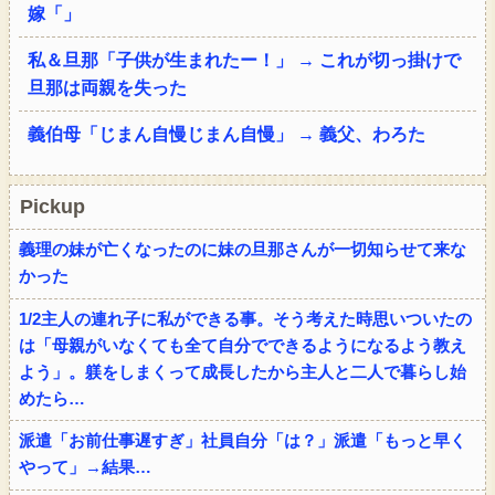
嫁「」
私＆旦那「子供が生まれたー！」 → これが切っ掛けで
旦那は両親を失った
義伯母「じまん自慢じまん自慢」 → 義父、わろた
Pickup
義理の妹が亡くなったのに妹の旦那さんが一切知らせて来な
かった
1/2主人の連れ子に私ができる事。そう考えた時思いついたの
は「母親がいなくても全て自分でできるようになるよう教え
よう」。躾をしまくって成長したから主人と二人で暮らし始
めたら…
派遣「お前仕事遅すぎ」社員自分「は？」派遣「もっと早く
やって」→結果…