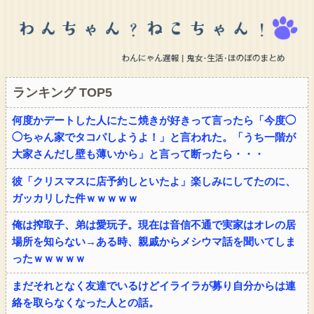
ランキング TOP5
何度かデートした人にたこ焼きが好きって言ったら「今度◯
◯ちゃん家でタコパしようよ！」と言われた。「うち一階が
大家さんだし壁も薄いから」と言って断ったら・・・
彼「クリスマスに店予約しといたよ」楽しみにしてたのに、
ガッカリした件ｗｗｗｗｗ
俺は搾取子、弟は愛玩子。現在は音信不通で実家はオレの居
場所を知らない→ある時、親戚からメシウマ話を聞いてしま
ったｗｗｗｗｗ
まだそれとなく友達でいるけどイライラが募り自分からは連
絡を取らなくなった人との話。