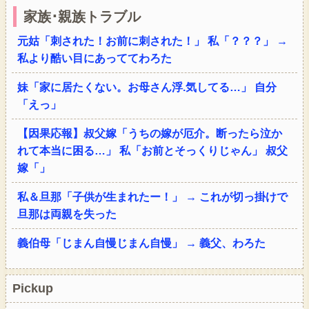
家族･親族トラブル
元姑「刺された！お前に刺された！」 私「？？？」 →
私より酷い目にあっててわろた
妹「家に居たくない。お母さん浮.気してる…」 自分
「えっ」
【因果応報】叔父嫁「うちの嫁が厄介。断ったら泣か
れて本当に困る…」 私「お前とそっくりじゃん」 叔父
嫁「」
私＆旦那「子供が生まれたー！」 → これが切っ掛けで
旦那は両親を失った
義伯母「じまん自慢じまん自慢」 → 義父、わろた
Pickup