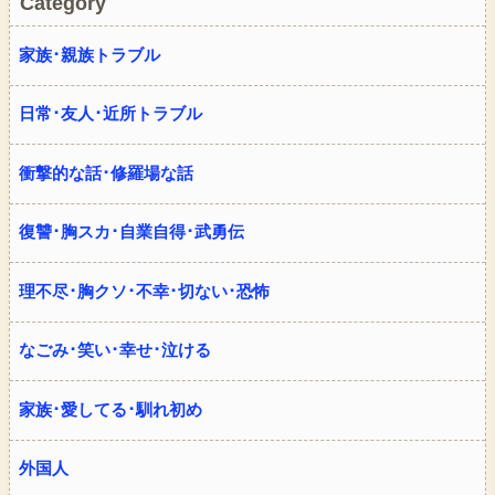
Category
家族･親族トラブル
日常･友人･近所トラブル
衝撃的な話･修羅場な話
復讐･胸スカ･自業自得･武勇伝
理不尽･胸クソ･不幸･切ない･恐怖
なごみ･笑い･幸せ･泣ける
家族･愛してる･馴れ初め
外国人