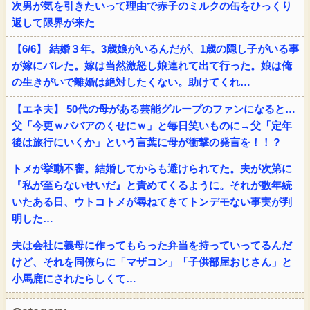
次男が気を引きたいって理由で赤子のミルクの缶をひっくり
返して限界が来た
【6/6】 結婚３年。3歳娘がいるんだが、1歳の隠し子がいる事
が嫁にバレた。嫁は当然激怒し娘連れて出て行った。娘は俺
の生きがいで離婚は絶対したくない。助けてくれ…
【エネ夫】 50代の母がある芸能グループのファンになると…
父「今更ｗババアのくせにｗ」と毎日笑いものに→父「定年
後は旅行にいくか」という言葉に母が衝撃の発言を！！？
トメが挙動不審。結婚してからも避けられてた。夫が次第に
『私が至らないせいだ』と責めてくるように。それが数年続
いたある日、ウトコトメが尋ねてきてトンデモない事実が判
明した…
夫は会社に義母に作ってもらった弁当を持っていってるんだ
けど、それを同僚らに「マザコン」「子供部屋おじさん」と
小馬鹿にされたらしくて…