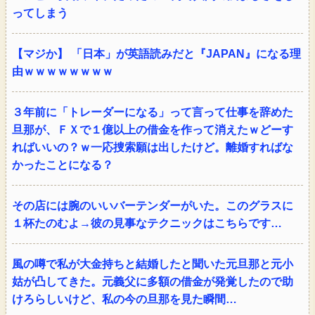
ってしまう
【マジか】 「日本」が英語読みだと『JAPAN』になる理
由ｗｗｗｗｗｗｗｗ
３年前に「トレーダーになる」って言って仕事を辞めた
旦那が、ＦＸで１億以上の借金を作って消えたｗどーす
ればいいの？ｗ一応捜索願は出したけど。離婚すればな
かったことになる？
その店には腕のいいバーテンダーがいた。このグラスに
１杯たのむよ→彼の見事なテクニックはこちらです…
風の噂で私が大金持ちと結婚したと聞いた元旦那と元小
姑が凸してきた。元義父に多額の借金が発覚したので助
けろらしいけど、私の今の旦那を見た瞬間…