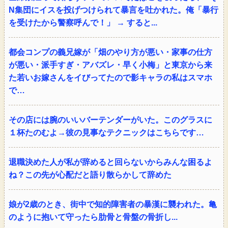
N集団にイスを投げつけられて暴言を吐かれた。俺「暴行
を受けたから警察呼んで！」 → すると...
都会コンプの義兄嫁が「畑のやり方が悪い・家事の仕方
が悪い・派手すぎ・アバズレ・早く小梅」と東京から来
た若いお嫁さんをイびってたので影キャラの私はスマホ
で…
その店には腕のいいバーテンダーがいた。このグラスに
１杯たのむよ→彼の見事なテクニックはこちらです…
退職決めた人が私が辞めると回らないからみんな困るよ
ね？この先が心配だと語り散らかして辞めた
娘が2歳のとき、街中で知的障害者の暴漢に襲われた。亀
のように抱いて守ったら肋骨と骨盤の骨折し...