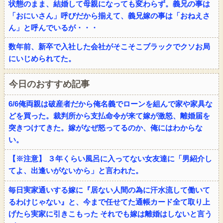
状態のまま、結婚して母親になっても変わらず。義兄の事は
「おにいさん」呼びだから揃えて、義兄嫁の事は「おねえさ
ん」と呼んでいるが・・・
数年前、新卒で入社した会社がそこそこブラックでクソお局
にいじめられてた。
今日のおすすめ記事
6/6俺両親は破産者だから俺名義でローンを組んで家や家具な
どを買った。裁判所から支払命令が来て嫁が激怒、離婚届を
突きつけてきた。嫁がなぜ怒ってるのか、俺にはわからな
い。
【※注意】 ３年くらい風呂に入ってない女友達に「男紹介し
てよ、出逢いがないから」と言われた。
毎日実家通いする嫁に『居ない人間の為に汗水流して働いて
るわけじゃない』と、今まで任せてた通帳カード全て取り上
げたら実家に引きこもった それでも嫁は離婚はしないと言う