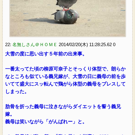
22:
名無しさん＠ＨＯＭＥ
2014/02/20(木) 11:28:25.62 0
大雪の度に思い出す５年前の出来事。
一番太ってた頃の柳原可奈子とそっくり体型で、朗らか
なところも似ている義兄嫁が、大雪の日に義母の前を歩
いてて盛大にスッ転んで鶏がら体型の義母をプレスして
しまった。
肋骨を折った義母に泣きながらダイエットを誓う義兄
嫁。
義母は笑いながら「がんばれー」と。