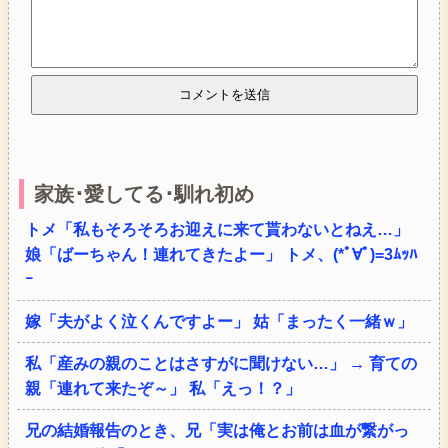
家族･愛してる･馴れ初め
トメ「私もそろそろお迎えに来て貰わないとねえ…」
娘「ばーちゃん！連れてきたよー」 トメ、(*ﾟ∀ﾟ)=3ﾑｯﾊ
ｰ
嫁「夫がよく泣くんですよー」 姑「まったく一緒ｗ」
私「産みの親のことはさすがに聞けない…」 → 育ての
親「連れて来たぞ～」 私「えっ！？」
兄の結婚報告のとき、兄「実は俺とお前は血が繋がっ