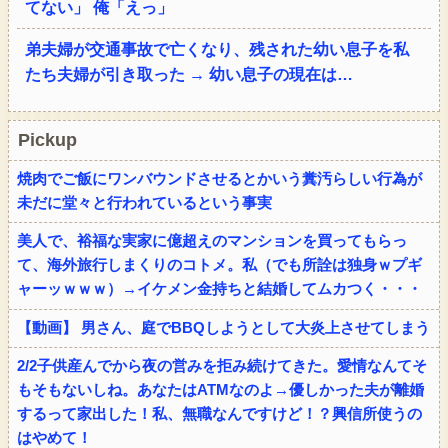
てない」 俺「えっ」
弟夫婦が交通事故で亡くなり、残された幼い息子を私
たち夫婦が引き取った → 幼い息子の現在は…
Pickup
焼肉でご飯にワンバウンドさせるとかいう糞汚らしい行為が
未だに堂々と行われているという事実
美人で、裕福な実家に億超えのマンションを買ってもらっ
て、海外旅行しまくりのコトメ。私（でも所詮は独身ｗプギ
ャーッｗｗｗ）→イケメン金持ちと結婚してムカつく・・・
【動画】 男さん、庭でBBQしようとして大炎上させてしまう
2/2子供産んでから夜の営みを拒み続けてきた。愛情なんてそ
もそもないしね。あなたはATMなのよ→優しかった夫が離婚
するって家出した！私、無職なんですけど！？興信所使うの
はやめて！