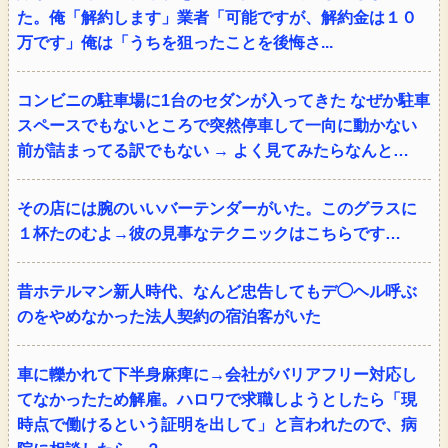
た。俺「解約します」業者「可能ですが、解約金は１０
万です」俺は「うちを狙ったことを後悔さ...
コンビニの駐車場に1台のセダンが入ってきた なぜか駐車
スペースでもないところで突然停車して一向に動かない
前が詰まってる訳でもない → よく見てみたらなんと…
その店には腕のいいバーテンダーがいた。このグラスに
１杯たのむよ→彼の見事なテクニックはこちらです…
昔ホテルマン新人時代、なんど忠告してもデ◯ヘル呼ぶ
のをやめなかった法人契約の宿泊客がいた
車に轢かれて下半身麻痺に→会社がバリアフリー対応し
てなかったため解雇。ハロワで求職しようとしたら「現
時点で働けるという証明を出して」と言われたので、病