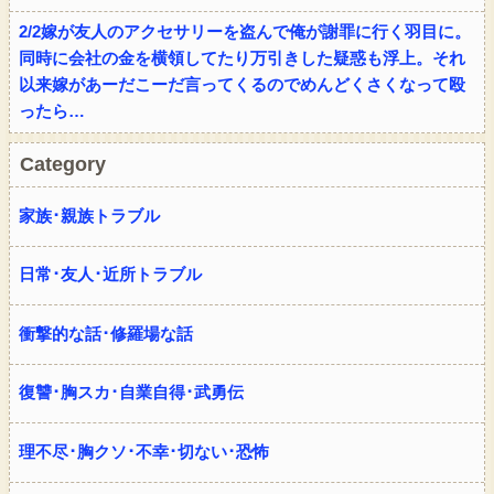
2/2嫁が友人のアクセサリーを盗んで俺が謝罪に行く羽目に。
同時に会社の金を横領してたり万引きした疑惑も浮上。それ
以来嫁があーだこーだ言ってくるのでめんどくさくなって殴
ったら…
Category
家族･親族トラブル
日常･友人･近所トラブル
衝撃的な話･修羅場な話
復讐･胸スカ･自業自得･武勇伝
理不尽･胸クソ･不幸･切ない･恐怖