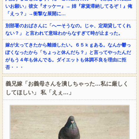
いお願い」彼女『オッケー』→ 姉『家賃滞納してるぞ！』俺
「えっ？」→衝撃な展開に…
別部署のおばさんに「へーそうなの。じゃ、定期貸してくれ
ない？」 と言われて意味わからなすぎて時が止まった。
嫁が太ってきたから離婚したい。６５ｋｇある。なんか鬱っ
ぽくなったから「ちょっと休んだら？」と言ってやったんだ
がもう４年も休んでる。ダイエットも体調不良を理由に拒
否・・・
義兄嫁「お義母さんを潰しちゃった…私に厳しく
してほしい」 私「えぇ…」