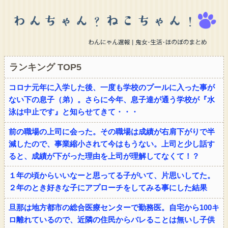
ランキング TOP5
コロナ元年に入学した後、一度も学校のプールに入った事が
ない下の息子（弟）。さらに今年、息子達が通う学校が『水
泳は中止です』と知らせてきて・・・
前の職場の上司に会った。その職場は成績が右肩下がりで半
減したので、事業縮小されて今はもうない。上司と少し話す
ると、成績が下がった理由を上司が理解してなくて！？
１年の頃からいいなーと思ってる子がいて、片思いしてた。
２年のとき好きな子にアプローチをしてみる事にした結果
旦那は地方都市の総合医療センターで勤務医。自宅から100キ
ロ離れているので、近隣の住民からバレることは無いし子供