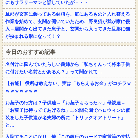
にもサラリーマンと話していたが・・・
旦那が玄関に飾ってある鉢植を、庭にあるものと入れ替える
作業を始めて、玄関が開いていたため、野良猫が我が家に侵
入→居間から出てきた息子と、玄関から入ってきた旦那に猫
が挟まれる形になって！？
今日のおすすめ記事
名付けに悩んでいたらしい義姉から「私ちゃんって将来子供
に付けたい名前とかあるん？」って聞かれて…
【有能】 役所は教えない、実は「もらえるお金」がコチラｗ
ｗｗｗｗｗｗｗ
お菓子の行方は？子供達→「お菓子もらった～」母親達→
「お菓子は持っててあげるね」この間公園でハロウィンの仮
装をした子供達が老夫婦の所に「トリックオアトリート」
と…
入院することになり、俺「この銀行のカードで家賃等の支払