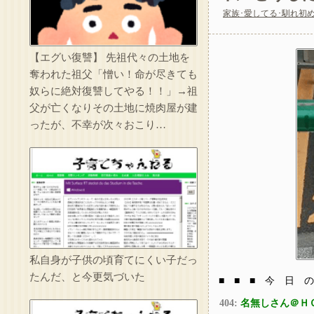
家族･愛してる･馴れ初
私の母親はおにぎり
【エグい復讐】 先祖代々の土地を
奪われた祖父「憎い！命が尽きても
ベテラン看護師が若
奴らに絶対復讐してやる！！」→祖
父が亡くなりその土地に焼肉屋が建
ったが、不幸が次々おこり…
託児ママ「暇でしょ
私自身が子供の頃育てにくい子だっ
たんだ、と今更気づいた
■ ■ ■ 今 日 の
404:
名無しさん＠Ｈ