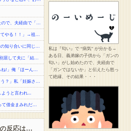
私は『匂い』で “病気” が分かる→ある日、義弟嫁の子供から「ガンの匂い」がし始めたので、夫経由で「ガンではないか」と伝えたら怒って絶縁、その結果・・・
【エグい復讐】 先祖代々の土地を奪われた祖父「憎い！命が尽きても奴らに絶対復讐してやる！！」→祖父が亡くなりその土地に焼肉屋が建ったが、不幸が次々おこり…
俺「すごいですね、俺の名字一発で読める人なかなかいないですよ」 女の子「高校の頃の知り合いに同じ名字の人が居まして」
私は『匂い』で “病気” が分かる→
ある日、義弟嫁の子供から「ガンの
戸籍謄本を取りに行ったのがきっかけで夫が婚姻届を出してなかった事が発覚した→即別居して夫に「結婚詐欺だから訴える！」と伝えたら信じられない...
匂い」がし始めたので、夫経由で
俺「ぶつけましたよね?」女「私は知らない、変な言いがかりをつけると警察を呼ぶからね!」俺「ほーん」→スーパーの駐車場で当て逃げされた！警察に...
「ガンではないか」と伝えたら怒っ
て絶縁、その結果・・・
【ロミメ】 元夫「僕ね、病院に行ったら凄い鬱病って言われたよ(T.T)もう一度やり直そう？」私「妊娠させた女子高生はどうなったわけ！？」
うと言われ...
結婚祝いに私両親からお祝いとして300万貰ったら、サイマーコトメが贅沢品買いまくって借金まみれだから貸してと言ってきた。
その店には腕のいいバーテンダーがいた。このグラスに１杯たのむよ→彼の見事なテクニックはこちらです…
母の反応は…
のせいよ」