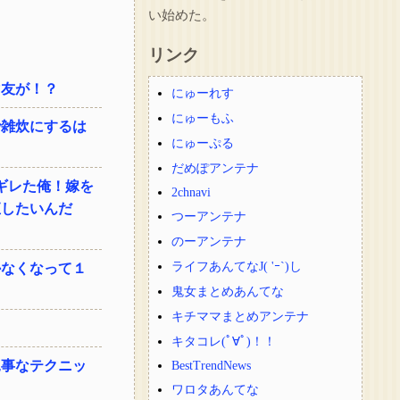
い始めた。
リンク
マ友が！？
にゅーれす
にゅーもふ
で雑炊にするは
にゅーぷる
だめぽアンテナ
ギレた俺！嫁を
2chnavi
直したいんだ
つーアンテナ
のーアンテナ
ライフあんてなJ( 'ｰ`)し
かなくなって１
鬼女まとめあんてな
キチママまとめアンテナ
キタコレ(ﾟ∀ﾟ)！！
見事なテクニッ
BestTrendNews
ワロタあんてな