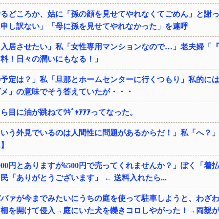
労るどころか、姑に「孫の顔を見せてやれなくてごめん」と謝
に申し訳ない」「母に孫を見せてやれなかった」を連呼
を入居させたい」私「女性専用マンションなので…」老夫婦「
材料！日々の潤いにもなる！」
の予定は？」私「旦那とホームセンターに行くつもり」私的に
ダメ」の意味でそう答えていたが・・・
ら目に油が跳ねてｳｷﾞｬｱｱｱってなった。
いう外見でいるのは人間性に問題があるからだ！」私「へ？」
2】
000円とありますが6500円で売ってくれませんか？」ぼく「着
民「ありがとうございます」 ← 送料入れたら...
ババァが今までみたいにうちの庭を使って駐車しようと、わざ
た柵を開けて侵入→庭にいた犬を轢きコロしやがった！→両親