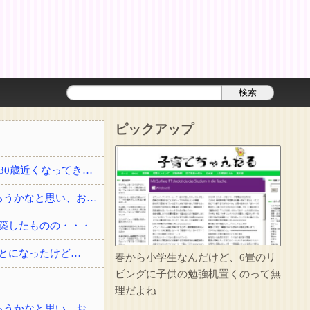
ピックアップ
結婚して2年経った頃に夫が事故で他界した。3回忌の時、義実家に結婚を勧められたり30歳近くなってきて、このままでいいのかなとぼんやり思っていると・・・？
私「友達と夕ご飯を食べて帰る」彼「2人でよく行く店にいる」→自分も少し飲んで帰ろうかなと思い、お店に顔を出したら・・・
築したものの・・・
とになったけど…
春から小学生なんだけど、6畳のリ
ビングに子供の勉強机置くのって無
理だよね
私「友達と夕ご飯を食べて帰る」彼「2人でよく行く店にいる」→自分も少し飲んで帰ろうかなと思い、お店に顔を出したら・・・