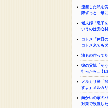
流産した私を
降ずっと「母
老夫婦「息子
いうのは安心
コトメ「休日
コトメ来ても
油もの作ってた
彼の父親「そう
行ったら...【1/
メルカリ民「7
すよ」メルカリ
向かいの家の
対策で設置し