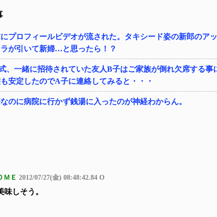
事
前にプロフィールビデオが流された。タキシード姿の新郎のア
メラが引いて新婦…と思ったら！？
式、一緒に招待されていた友人B子はご家族が倒れ欠席する事
態も安定したのでA子に連絡してみると・・・
疹なのに病院に行かず銭湯に入ったのが神経わからん。
ＯＭＥ
2012/07/27(金) 08:48:42.84 O
美味しそう。