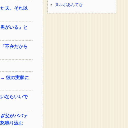
ヌルポあんてな
った夫。それ以
『男がいる』と
は「不在だから
→ 彼の実家に
払いならいいで
わざ父がババァ
が怒鳴り込む