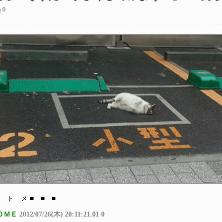
め
0
は素手で握ってた
い看護師への指導の仕方で上司に注意されてるのを聞いてしまった
ー？置いといてくれるだけでいいからー」私（置いとくだけ？）→
 ト メ ■ ■ ■
ＯＭＥ
2012/07/26(木) 20:11:21.01 0