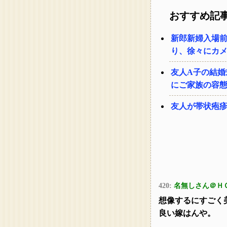
おすすめ記
新郎新婦入場
り、徐々にカ
友人A子の結婚
にご家族の容
友人が帯状疱
420:
名無しさん＠Ｈ
想像するにすごく
良い嫁はんや。