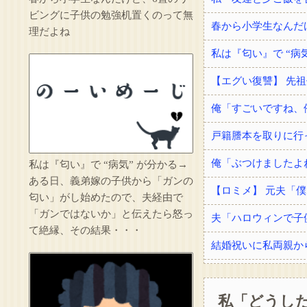
ビングに子供の勉強机置くのって無
春から小学生なんだ
理だよね
私は『匂い』で “病気” が分かる→
ある日、義弟嫁の子供から「ガンの
匂い」がし始めたので、夫経由で
「ガンではないか」と伝えたら怒っ
夫「ハロウィンで子
て絶縁、その結果・・・
私「どうした
手術を受けてドナー