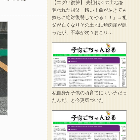
【エグい復讐】 先祖代々の土地を
1/2【想像力の足りない人】嫁の家事が足りないから注意したら泣かれた。なんで泣くの？俺はどうすればいい？嫁の気持ちが分かる人求む→(嫁の言い分を聞いて)俺が7:3で悪いだろうが
奪われた祖父「憎い！命が尽きても
奴らに絶対復讐してやる！！」→祖
父が亡くなりその土地に焼肉屋が建
ったが、不幸が次々おこり…
実家を継いだのは自分だと次男を追い出そうとした長男に次男が「え、この家って継ぐほどの何かがあったの？」と返した。すると…
人のものだろうがなんだろうがすぐに捨てる糞ウトメが二泊三日で旅行へ。私は糞ウトメ関係の物をまとめて捨て、金目のものは売り払ったｗｗｗ
イラっとしたので…
妹は綺麗な容姿のおかげで寄ってくる男が多かった。妹が結婚相手にと決めたA男は上辺は善良な人間だったが中身は糞だった…それが分かったのは妹が交通事故で亡くなってからだ…
私自身が子供の頃育てにくい子だっ
たんだ、と今更気づいた