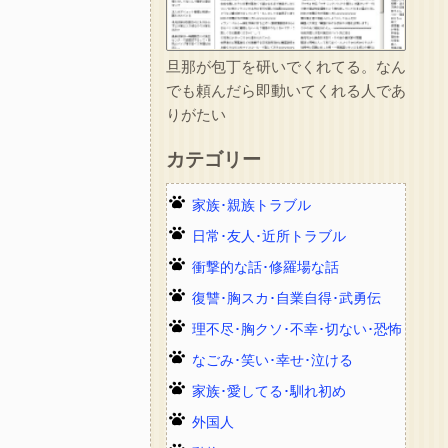
旦那が包丁を研いでくれてる。なん
でも頼んだら即動いてくれる人であ
りがたい
カテゴリー
家族･親族トラブル
日常･友人･近所トラブル
衝撃的な話･修羅場な話
復讐･胸スカ･自業自得･武勇伝
理不尽･胸クソ･不幸･切ない･恐怖
なごみ･笑い･幸せ･泣ける
家族･愛してる･馴れ初め
外国人