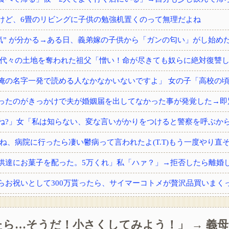
けど、6畳のリビングに子供の勉強机置くのって無理だよね
供達にお菓子を配った。5万くれ」私「ハァ？」→拒否したら離婚しよ
ら…そうだ！小さくしてみよう！」 → 義
から内臓の一つをもらった。すると術後不思議な現象が…家族「気