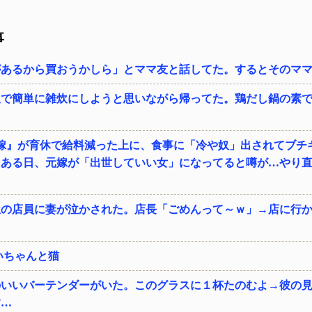
事
があるから買おうかしら」とママ友と話してた。するとそのマ
飯で簡単に雑炊にしようと思いながら帰ってた。鶏だし鍋の素
の嫁』が育休で給料減った上に、食事に「冷や奴」出されてブチ
→ある日、元嫁が「出世していい女」になってると噂が…やり
屋の店員に妻が泣かされた。店長「ごめんって～ｗ」→店に行
いちゃんと猫
のいいバーテンダーがいた。このグラスに１杯たのむよ→彼の
す…