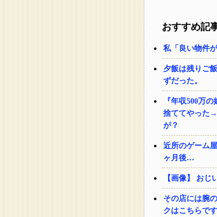
おすすめ記
私「良い物件
夕飯は残りご
ずだった。
『年収500万
捨ててやった
が？
近所のゲーム
ヶ月後…
【画像】 おじ
その店には腕
クはこちらで