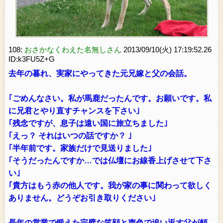
108:
おさかなくわえた名無しさん
2013/09/10(火) 17:19:52.26
ID:k3FU5Z+G
去年の暮れ、実家にやってきた元兄嫁と父の会話。
｢ごめんなさい。私が馬鹿だったんです。お願いです。私
に兄君とやり直すチャンスを下さい｣
｢残念ですが、息子は遠い国に旅立ちました｣
｢えっ？ それはいつの話ですか？ ｣
｢半年前です。家族だけで見送りました｣
｢そうだったんですか…では仏壇にお線香上げさせて下さ
い｣
｢貴方はもう赤の他人です。我が家の事に関わって欲しく
ありません。どうぞお引き取りください｣
長年の営業で鍛えた完璧な笑顔と声色で追い返す父が頼