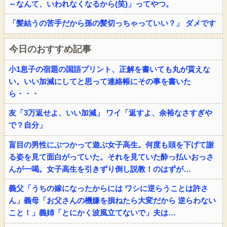
～なんて、いわれなくなるから(笑)」ってやつ。
「髪結うの苦手だから孫の髪切っちゃっていい？」 ダメです
今日のおすすめ記事
小1息子の宿題の国語プリント、正解を書いても丸が貰えな
い。いい加減にしてと思って連絡帳にその事を書いた
ら・・・
友「3万返せよ、いい加減」 ワイ「返すよ、余裕なさすぎや
で？自分」
盲目の男性にぶつかって遊ぶ女子高生。何度も頭を下げて謝
る姿を見て面白がっていた。それを見ていた酔っ払いおっさ
んが一喝。女子高生を引きずり倒し説教！のはずが…
義父「うちの嫁になったからには ワシに逆らうことは許さ
ん」義母「お父さんの機嫌を損ねたら大変だから 逆らわない
こと！」義姉「とにかく波風立てないで」夫は…