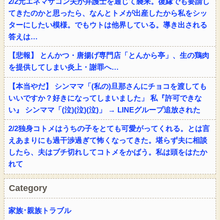
2/2元エネマザコン夫が弁護士を通じて襲来。復縁でも要請し
てきたのかと思ったら、なんとトメが出産したから私をシッ
ターにしたい模様。でもウトは他界している。導き出される
答えは…
【悲報】 とんかつ・唐揚げ専門店「とんから亭」、生の鶏肉
を提供してしまい炎上・謝罪へ…
【本当やだ】 シンママ「(私の)旦那さんにチョコを渡しても
いいですか？好きになってしまいました」 私『許可できな
い』 シンママ「(泣)(泣)(泣)」 → LINEグループ追放された
2/2独身コトメはうちの子をとても可愛がってくれる。とは言
えあまりにも過干渉過ぎて怖くなってきた。堪らず夫に相談
したら、夫はブチ切れしてコトメをかばう。私は頭をはたか
れて
Category
家族･親族トラブル