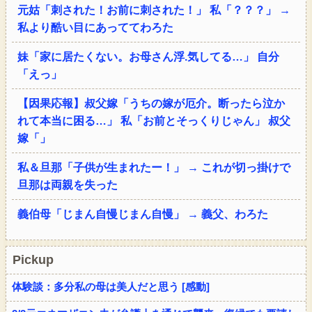
元姑「刺された！お前に刺された！」 私「？？？」 →
私より酷い目にあっててわろた
妹「家に居たくない。お母さん浮.気してる…」 自分
「えっ」
【因果応報】叔父嫁「うちの嫁が厄介。断ったら泣か
れて本当に困る…」 私「お前とそっくりじゃん」 叔父
嫁「」
私＆旦那「子供が生まれたー！」 → これが切っ掛けで
旦那は両親を失った
義伯母「じまん自慢じまん自慢」 → 義父、わろた
Pickup
体験談：多分私の母は美人だと思う [感動]