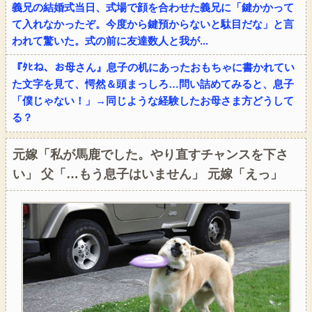
義兄の結婚式当日、式場で顔を合わせた義兄に「鍵かかって
て入れなかったぞ。今度から鍵預からないと駄目だな」と言
われて驚いた。式の前に友達数人と我が...
『ﾀﾋね、お母さん』息子の机にあったおもちゃに書かれてい
た文字を見て、愕然＆頭まっしろ…問い詰めてみると、息子
「僕じゃない！」→同じような経験したお母さま方どうして
る？
元嫁「私が馬鹿でした。やり直すチャンスを下さ
い」 父「…もう息子はいません」 元嫁「えっ」