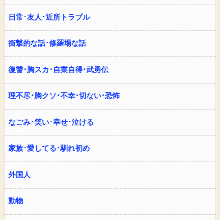
日常･友人･近所トラブル
衝撃的な話･修羅場な話
復讐･胸スカ･自業自得･武勇伝
理不尽･胸クソ･不幸･切ない･恐怖
なごみ･笑い･幸せ･泣ける
家族･愛してる･馴れ初め
外国人
動物