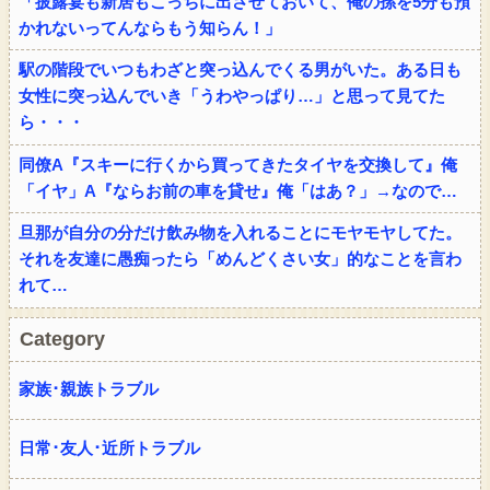
「披露宴も新居もこっちに出させておいて、俺の孫を5分も預
かれないってんならもう知らん！」
駅の階段でいつもわざと突っ込んでくる男がいた。ある日も
女性に突っ込んでいき「うわやっぱり…」と思って見てた
ら・・・
同僚A『スキーに行くから買ってきたタイヤを交換して』俺
「イヤ」A『ならお前の車を貸せ』俺「はあ？」→なので…
旦那が自分の分だけ飲み物を入れることにモヤモヤしてた。
それを友達に愚痴ったら「めんどくさい女」的なことを言わ
れて…
Category
家族･親族トラブル
日常･友人･近所トラブル