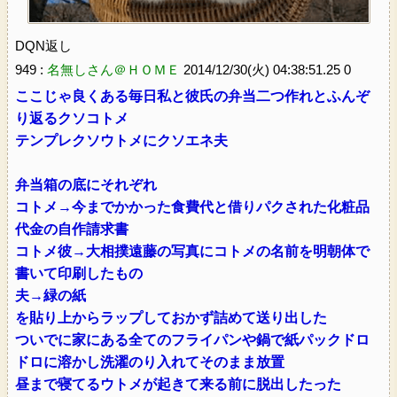
DQN返し
949 :
名無しさん＠ＨＯＭＥ
2014/12/30(火) 04:38:51.25 0
ここじゃ良くある毎日私と彼氏の弁当二つ作れとふんぞ
り返るクソコトメ
テンプレクソウトメにクソエネ夫
弁当箱の底にそれぞれ
コトメ→今までかかった食費代と借りパクされた化粧品
代金の自作請求書
コトメ彼→大相撲遠藤の写真にコトメの名前を明朝体で
書いて印刷したもの
夫→緑の紙
を貼り上からラップしておかず詰めて送り出した
ついでに家にある全てのフライパンや鍋で紙パックドロ
ドロに溶かし洗濯のり入れてそのまま放置
昼まで寝てるウトメが起きて来る前に脱出したった