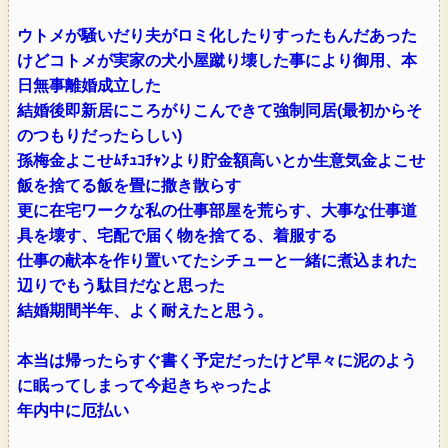
ウトメが騒いだり夫がロミ化したりすったもんだあった
けどコトメが実家の犬小屋蹴り壊した事により御用、本
日無事離婚成立した
結婚後即新居にころがりこんできて強制同居(最初からそ
のつもりだったらしい)
孫梅金よこせﾑﾁｭｺﾁｬﾝより貯金額高いとか生意気金よこせ
飯を捨てる飯を畳に撒き散らす
更に在宅ワークな私の仕事部屋を荒らす、大事な仕事道
具を壊す、宅配で届く物を捨てる、着服する
仕事の献本を作り置いてたシチューと一緒に煮込まれた
辺りでもう駄目だなと思った
結婚期間半年、よく耐えたと思う。
本当は帰ったらすぐ書く予定だったけど早々に泥のよう
に眠ってしまって今起きちゃったよ
年内中に厄払い