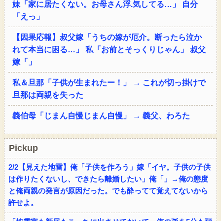
妹「家に居たくない。お母さん浮.気してる…」 自分
「えっ」
【因果応報】叔父嫁「うちの嫁が厄介。断ったら泣か
れて本当に困る…」 私「お前とそっくりじゃん」 叔父
嫁「」
私＆旦那「子供が生まれたー！」 → これが切っ掛けで
旦那は両親を失った
義伯母「じまん自慢じまん自慢」 → 義父、わろた
Pickup
2/2【見えた地雷】俺「子供を作ろう」嫁「イヤ。子供の子供
は作りたくないし、できたら離婚したい」俺「」→俺の態度
と俺両親の発言が原因だった。でも酔ってて覚えてないから
許せよ。