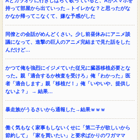
Aとカラオケに行きしばらく歌っていると、Aがスマホを
持って部屋から出ていった→トイレかな？と思ったがな
かなか帰ってこなくて、嫌な予感がした
同僚との会話がめんどくさい。少し前昼休みにアニメ談
議になって、進撃の巨人のアニメ完結まで見た話をした
んだけど…
かつて俺を強烈にイジメていた従兄に臓器移植必要とな
った。親「適合するか検査を受けろ」俺「わかった」医
者「適合します」親「移植だ！」俺「いやいや、提供し
ないよ？」 → 結果…
暴走族がうるさいから通報した→結果ｗｗｗ
働く気もなく家事もしないくせに「第二子が欲しいから
節約して」「家を買いたい」と要求ばかりのワガママ