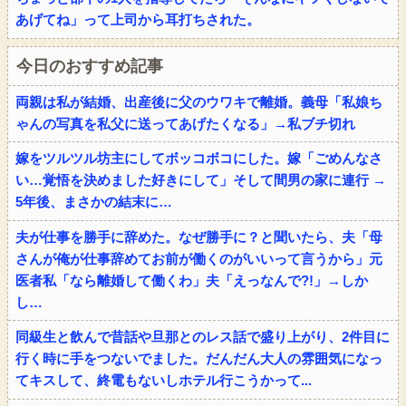
あげてね」って上司から耳打ちされた。
今日のおすすめ記事
両親は私が結婚、出産後に父のウワキで離婚。義母「私娘ち
ゃんの写真を私父に送ってあげたくなる」→私ブチ切れ
嫁をツルツル坊主にしてボッコボコにした。嫁「ごめんなさ
い…覚悟を決めました好きにして」そして間男の家に連行 →
5年後、まさかの結末に…
夫が仕事を勝手に辞めた。なぜ勝手に？と聞いたら、夫「母
さんが俺が仕事辞めてお前が働くのがいいって言うから」元
医者私「なら離婚して働くわ」夫「えっなんで?!」→しか
し…
同級生と飲んで昔話や旦那とのレス話で盛り上がり、2件目に
行く時に手をつないでました。だんだん大人の雰囲気になっ
てキスして、終電もないしホテル行こうかって...