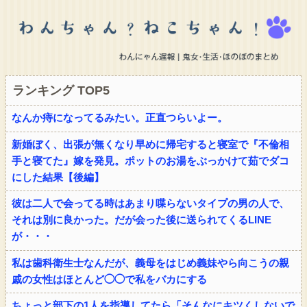
ランキング TOP5
なんか痔になってるみたい。正直つらいよー。
新婚ぼく、出張が無くなり早めに帰宅すると寝室で『不倫相
手と寝てた』嫁を発見。ポットのお湯をぶっかけて茹でダコ
にした結果【後編】
彼は二人で会ってる時はあまり喋らないタイプの男の人で、
それは別に良かった。だが会った後に送られてくるLINE
が・・・
私は歯科衛生士なんだが、義母をはじめ義妹やら向こうの親
戚の女性はほとんど◯◯で私をバカにする
ちょっと部下の1人を指導してたら「そんなにキツくしないで