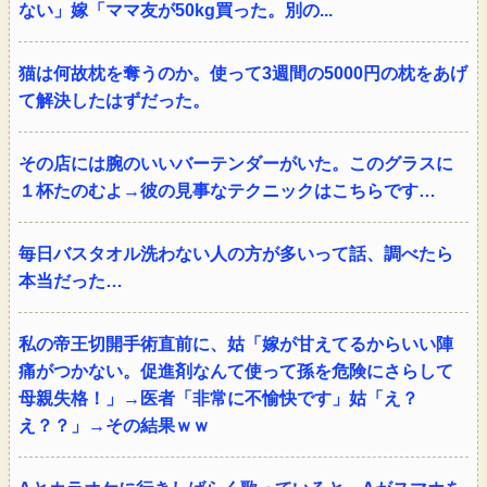
ない」嫁「ママ友が50kg買った。別の...
猫は何故枕を奪うのか。使って3週間の5000円の枕をあげ
て解決したはずだった。
その店には腕のいいバーテンダーがいた。このグラスに
１杯たのむよ→彼の見事なテクニックはこちらです…
毎日バスタオル洗わない人の方が多いって話、調べたら
本当だった…
私の帝王切開手術直前に、姑「嫁が甘えてるからいい陣
痛がつかない。促進剤なんて使って孫を危険にさらして
母親失格！」→医者「非常に不愉快です」姑「え？
え？？」→その結果ｗｗ