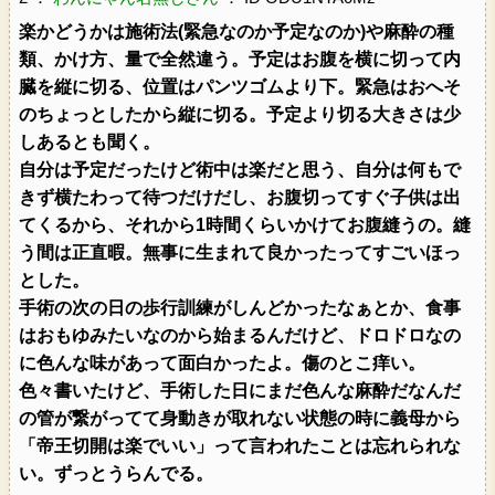
楽かどうかは施術法(緊急なのか予定なのか)や麻酔の種
類、かけ方、量で全然違う。予定はお腹を横に切って内
臓を縦に切る、位置はパンツゴムより下。緊急はおへそ
のちょっとしたから縦に切る。予定より切る大きさは少
しあるとも聞く。
自分は予定だったけど術中は楽だと思う、自分は何もで
きず横たわって待つだけだし、お腹切ってすぐ子供は出
てくるから、それから1時間くらいかけてお腹縫うの。縫
う間は正直暇。無事に生まれて良かったってすごいほっ
とした。
手術の次の日の歩行訓練がしんどかったなぁとか、食事
はおもゆみたいなのから始まるんだけど、ドロドロなの
に色んな味があって面白かったよ。傷のとこ痒い。
色々書いたけど、手術した日にまだ色んな麻酔だなんだ
の管が繋がってて身動きが取れない状態の時に義母から
「帝王切開は楽でいい」って言われたことは忘れられな
い。ずっとうらんでる。