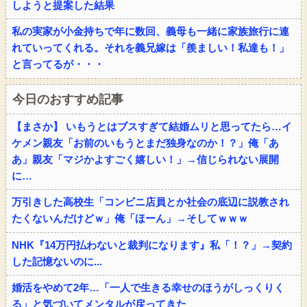
しようと提案した結果
私の実家が小金持ちで年に数回、義母も一緒に家族旅行に連
れていってくれる。それを義兄嫁は「羨ましい！私達も！」
と言ってるが・・・
今日のおすすめ記事
【まさか】 いもうとはブスすぎて結婚ムリと思ってたら…イ
ケメン親友「お前のいもうとまだ独身なのか！？」俺「あ
あ」親友「マジかよすごく嬉しい！」→信じられない展開
に…
万引きした高校生「コンビニ店員とか社会の底辺に説教され
たくないんだけどｗ」俺「ほーん」→そしてｗｗｗ
NHK『14万円払わないと裁判になります』私「！？」→契約
した記憶ないのに...
婚活をやめて2年…「一人で生きる幸せのほうがしっくりく
る」と気づいてメンタルが戻ってきた