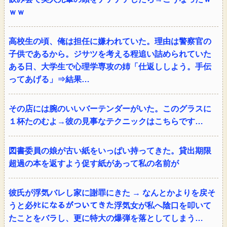
ｗｗ
高校生の頃、俺は担任に嫌われていた。理由は警察官の
子供であるから。ジサツを考える程追い詰められていた
ある日、大学生で心理学専攻の姉「仕返ししよう。手伝
ってあげる」⇒結果…
その店には腕のいいバーテンダーがいた。このグラスに
１杯たのむよ→彼の見事なテクニックはこちらです…
図書委員の娘が古い紙をいっぱい持ってきた。貸出期限
超過の本を返すよう促す紙があって私の名前が
彼氏が浮気バレし家に謝罪にきた → なんとかよりを戻そ
うと必ﾀﾋになるがついてきた浮気女が私へ陰口を叩いて
たことをバラし、更に特大の爆弾を落としてしまう…