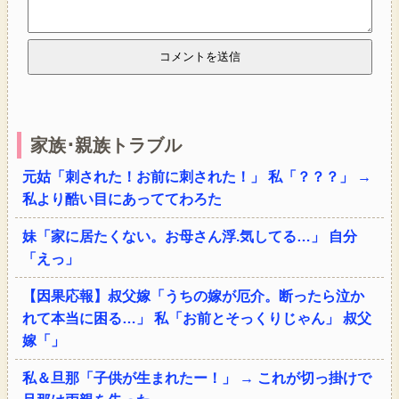
家族･親族トラブル
元姑「刺された！お前に刺された！」 私「？？？」 →
私より酷い目にあっててわろた
妹「家に居たくない。お母さん浮.気してる…」 自分
「えっ」
【因果応報】叔父嫁「うちの嫁が厄介。断ったら泣か
れて本当に困る…」 私「お前とそっくりじゃん」 叔父
嫁「」
私＆旦那「子供が生まれたー！」 → これが切っ掛けで