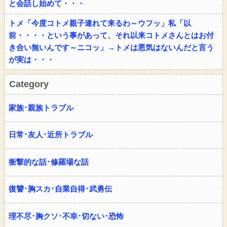
と会話し始めて・・・
トメ「今度コトメ親子連れて来るわ～ウフッ」私「以
前・・・・という事があって、それ以来コトメさんとはお付
き合い無いんです～ニコッ」→トメは悪気はないんだと言う
が実は・・・
Category
家族･親族トラブル
日常･友人･近所トラブル
衝撃的な話･修羅場な話
復讐･胸スカ･自業自得･武勇伝
理不尽･胸クソ･不幸･切ない･恐怖