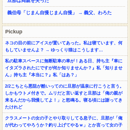
旦那は両親を失った
義伯母「じまん自慢じまん自慢」 → 義父、わろた
Pickup
ネコの目の前にアイスが置いてあった。私は寝ています、何
もしていませんよ？ → ゆっくり猫はこうします…
私の駐車スペースに無断駐車の車が！ある日、持ち主『車に
イタズラされたにですが何か知りませんか？』私「知りませ
ん」持ち主『本当に？』私「はあ？」
2/2こちとら悪阻が酷いってのに旦那が温泉に行こうと言う。
しかもウトメ付きで。ムリだと言い返すと旦那は「俺の親が
来るんだから我慢してよ！」と怒鳴る。寝る頃には謝ってき
たけれど
クラスメートの女の子とやり取りしてる息子に、旦那が「俺
が代わってやろうか？釣り上げてやるｗ」とか言って女の子