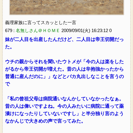
義理家族に言ってスカッとした一言
679 :
名無しさん＠ＨＯＭＥ
2009/09/01(火) 16:23:12 0
妹が二人目を出産したんだけど、二人目は帝王切開だっ
た。
ウチの親からそれを聞いたウトメが「今の人は楽をした
がるから帝王切開が増えた。昔の人は辛抱強かったから
普通に産んだのに」」などとバカ丸出しなことを言うの
で
「私の曾祖父母は病院通いなんかしていなかったなぁ。
昔の人は偉いですよね。今の人みたいに病院に通って薬
漬けになったりしていないですし」と半分独り言のよう
なかんじで大きめの声で言ってみた。