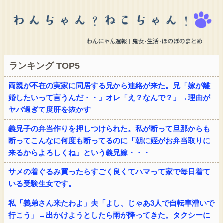
ランキング TOP5
両親が不在の実家に同居する兄から連絡が来た。兄「嫁が離
婚したいって言うんだ・・」オレ「え？なんで？」→理由が
ヤバ過ぎて度肝を抜かす
義兄子の弁当作りを押しつけられた。私が断って旦那からも
断ってこんなに何度も断ってるのに「朝に姪がお弁当取りに
来るからよろしくね」という義兄嫁・・・
サメの着ぐるみ買ったらすごく良くてハマって家で毎日着て
いる受験生女です。
私「義弟さん来たわよ」夫「よし、じゃあ3人で自転車漕いで
行こう」→出かけようとしたら雨が降ってきた。タクシーに