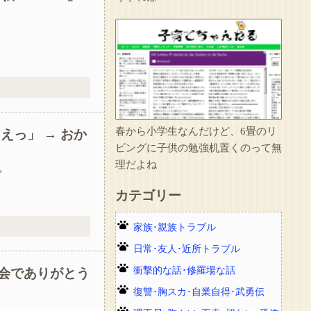
。
春から小学生なんだけど、6畳のリ
えっ」 → おか
ビングに子供の勉強机置くのって無
」
理だよね
。
カテゴリー
家族･親族トラブル
日常･友人･近所トラブル
衝撃的な話･修羅場な話
会でありがとう
復讐･胸スカ･自業自得･武勇伝