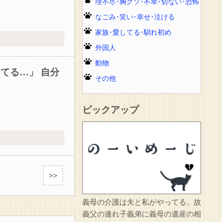
理不尽･胸クソ･不幸･切ない･恐怖
なごみ･笑い･幸せ･泣ける
家族･愛してる･馴れ初め
外国人
動物
てる…」 自分
その他
ピックアップ
>>
義母の介護は夫と私がやってる。故
義父の連れ子義弟に義母の遺産の相