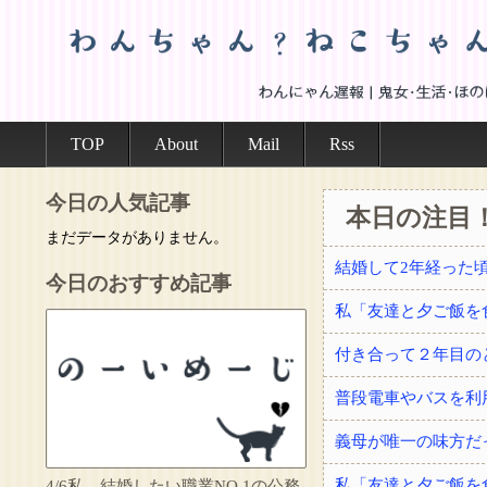
TOP
About
Mail
Rss
今日の人気記事
本日の注目
まだデータがありません。
今日のおすすめ記事
付き合って２年目の
普段電車やバスを利
義母が唯一の味方だ
4/6私、結婚したい職業NO.1の公務