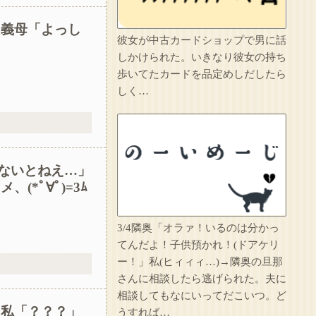
1/2【想像力の足りない人】嫁の家事が足りないから注意したら泣かれた。なんで泣くの？俺はどうすればいい？嫁の気持ちが分かる人求む→(嫁の言い分を聞いて)俺が7:3で悪いだろうが
 義母「よっし
彼女が中古カードショップで男に話
代だ気持ち悪い。
しかけられた。いきなり彼女の持ち
歩いてたカードを品定めしだしたら
大学時代に何故か人気ある男子学生がいた。学部やサークルの垣根を問わずにあらゆる飲み会に呼ばれていた
しく…
友人の親が営む店で車を購入しただけなのに、友人から「裏切った」と責められるようになった理由が理解できず…
人のものだろうがなんだろうがすぐに捨てる糞ウトメが二泊三日で旅行へ。私は糞ウトメ関係の物をまとめて捨て、金目のものは売り払ったｗｗｗ
イラっとしたので…
ないとねえ…」
*ﾟ∀ﾟ)=3ﾑ
妹は綺麗な容姿のおかげで寄ってくる男が多かった。妹が結婚相手にと決めたA男は上辺は善良な人間だったが中身は糞だった…それが分かったのは妹が交通事故で亡くなってからだ…
3/4隣奥「オラァ！いるのは分かっ
てんだよ！子供預かれ！(ドアケリ
ー！」私(ヒィィィ…)→隣奥の旦那
さんに相談したら逃げられた。夫に
相談してもなにいってだこいつ。ど
 私「？？？」
うすれば…