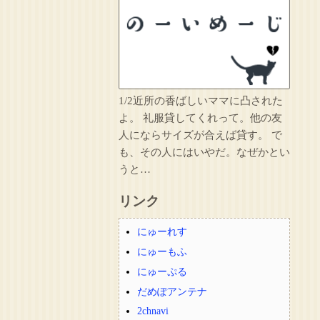
1/2近所の香ばしいママに凸された
よ。 礼服貸してくれって。他の友
人にならサイズが合えば貸す。 で
も、その人にはいやだ。なぜかとい
うと…
リンク
にゅーれす
にゅーもふ
にゅーぷる
だめぽアンテナ
2chnavi