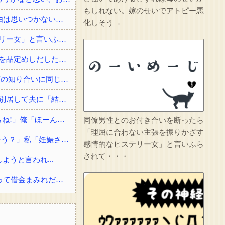
もしれない。嫁のせいでアトピー悪
4/6私、結婚したい職業NO.1の公務員なんですけど、嫁が子供連れて家出した。全く理由は思いつかないけど強いてあげるとすれば母のせいかもしれない。嫁のせいでアトピー悪化しそう→
化しそう→
同僚男性とのお付き合いを断ったら「理屈に合わない主張を振りかざす感情的なヒステリー女」と言いふらされて・・・
彼女が中古カードショップで男に話しかけられた。いきなり彼女の持ち歩いてたカードを品定めしだしたらしく…
俺「すごいですね、俺の名字一発で読める人なかなかいないですよ」 女の子「高校の頃の知り合いに同じ名字の人が居まして」
戸籍謄本を取りに行ったのがきっかけで夫が婚姻届を出してなかった事が発覚した→即別居して夫に「結婚詐欺だから訴える！」と伝えたら信じられない...
俺「ぶつけましたよね?」女「私は知らない、変な言いがかりをつけると警察を呼ぶからね!」俺「ほーん」→スーパーの駐車場で当て逃げされた！警察に...
同僚男性とのお付き合いを断ったら
「理屈に合わない主張を振りかざす
【ロミメ】 元夫「僕ね、病院に行ったら凄い鬱病って言われたよ(T.T)もう一度やり直そう？」私「妊娠させた女子高生はどうなったわけ！？」
感情的なヒステリー女」と言いふら
されて・・・
うと言われ...
結婚祝いに私両親からお祝いとして300万貰ったら、サイマーコトメが贅沢品買いまくって借金まみれだから貸してと言ってきた。
その店には腕のいいバーテンダーがいた。このグラスに１杯たのむよ→彼の見事なテクニックはこちらです…
のせいよ」