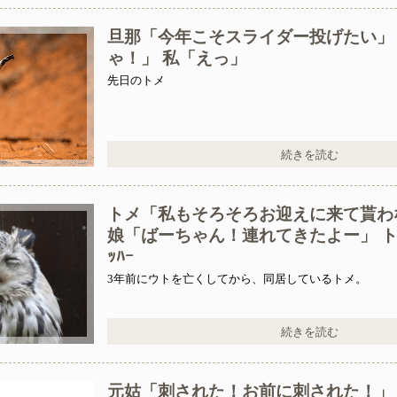
旦那「今年こそスライダー投げたい」
ゃ！」 私「えっ」
知で入社した会社を一昨日の朝やめてきた。ヘンパイとかいつの時
先日のトメ
続きを読む
ー？置いといてくれるだけでいいからー」私（置いとくだけ？）→
トメ「私もそろそろお迎えに来て貰わ
娘「ばーちゃん！連れてきたよー」 トメ、(
ｯﾊｰ
3年前にウトを亡くしてから、同居しているトメ。
続きを読む
元姑「刺された！お前に刺された！」