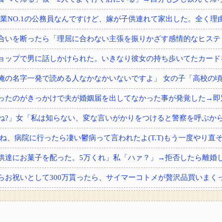
供達にお菓子を配った。5万くれ」私「ハァ？」→拒否したら離婚しよ
から内臓の一つをもらった。すると術後不思議な現象が…家族「気