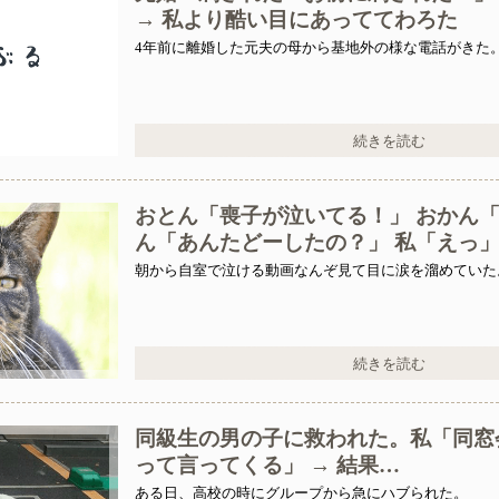
→ 私より酷い目にあっててわろた
4年前に離婚した元夫の母から基地外の様な電話がきた
続きを読む
おとん「喪子が泣いてる！」 おかん「
ん「あんたどーしたの？」 私「えっ
朝から自室で泣ける動画なんぞ見て目に涙を溜めていた
続きを読む
同級生の男の子に救われた。私「同窓
って言ってくる」 → 結果…
ある日、高校の時にグループから急にハブられた。