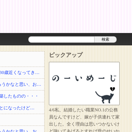
ピックアップ
結婚して2年経った頃に夫が事故で他界した。3回忌の時、義実家に結婚を勧められたり30歳近くなってきて、このままでいいのかなとぼんやり思っていると・・・？
私「友達と夕ご飯を食べて帰る」彼「2人でよく行く店にいる」→自分も少し飲んで帰ろうかなと思い、お店に顔を出したら・・・
築したものの・・・
とになったけど…
4/6私、結婚したい職業NO.1の公務
員なんですけど、嫁が子供連れて家
出した。全く理由は思いつかないけ
ど強いてあげるとすれば母のせいか
私「友達と夕ご飯を食べて帰る」彼「2人でよく行く店にいる」→自分も少し飲んで帰ろうかなと思い、お店に顔を出したら・・・