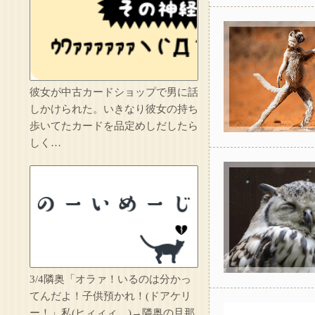
転勤族の夫につき高
彼女が中古カードショップで男に話
しかけられた。いきなり彼女の持ち
歩いてたカードを品定めしだしたら
しく…
託児ママ「暇でしょ
3/4隣奥「オラァ！いるのは分かっ
てんだよ！子供預かれ！(ドアケリ
ー！」私(ヒィィィ…)→隣奥の旦那