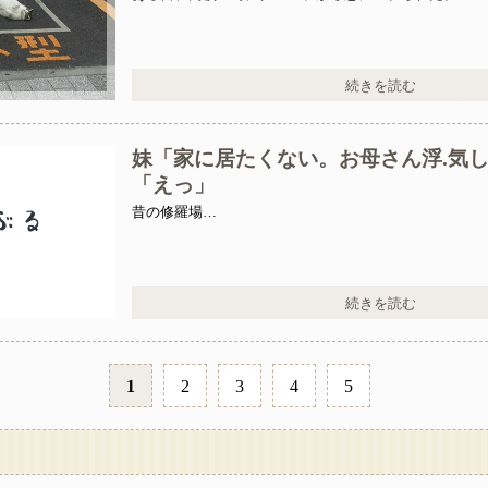
続きを読む
妹「家に居たくない。お母さん浮.気し
「えっ」
昔の修羅場…
続きを読む
1
2
3
4
5