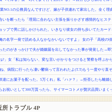
供達にお菓子を配った。5万くれ」私「ハァ？」→拒否したら離婚しよ
近所トラブル 4P
から内臓の一つをもらった。すると術後不思議な現象が…家族「気