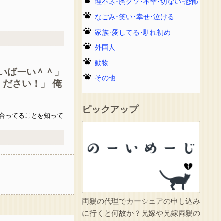
理不尽･胸クソ･不幸･切ない･恐怖
なごみ･笑い･幸せ･泣ける
家族･愛してる･馴れ初め
外国人
動物
いばーい＾＾」
その他
ください！」 俺
ピックアップ
合ってることを知って
両親の代理でカーシェアの申し込み
に行くと何故か？兄嫁や兄嫁両親の