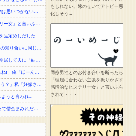
もしれない。嫁のせいでアトピー悪
4/6私、結婚したい職業NO.1の公務員なんですけど、嫁が子供連れて家出した。全く理由は思いつかないけど強いてあげるとすれば母のせいかもしれない。嫁のせいでアトピー悪化しそう→
化しそう→
同僚男性とのお付き合いを断ったら「理屈に合わない主張を振りかざす感情的なヒステリー女」と言いふらされて・・・
彼女が中古カードショップで男に話しかけられた。いきなり彼女の持ち歩いてたカードを品定めしだしたらしく…
俺「すごいですね、俺の名字一発で読める人なかなかいないですよ」 女の子「高校の頃の知り合いに同じ名字の人が居まして」
戸籍謄本を取りに行ったのがきっかけで夫が婚姻届を出してなかった事が発覚した→即別居して夫に「結婚詐欺だから訴える！」と伝えたら信じられない...
俺「ぶつけましたよね?」女「私は知らない、変な言いがかりをつけると警察を呼ぶからね!」俺「ほーん」→スーパーの駐車場で当て逃げされた！警察に...
同僚男性とのお付き合いを断ったら
「理屈に合わない主張を振りかざす
【ロミメ】 元夫「僕ね、病院に行ったら凄い鬱病って言われたよ(T.T)もう一度やり直そう？」私「妊娠させた女子高生はどうなったわけ！？」
感情的なヒステリー女」と言いふら
されて・・・
うと言われ...
結婚祝いに私両親からお祝いとして300万貰ったら、サイマーコトメが贅沢品買いまくって借金まみれだから貸してと言ってきた。
その店には腕のいいバーテンダーがいた。このグラスに１杯たのむよ→彼の見事なテクニックはこちらです…
のせいよ」