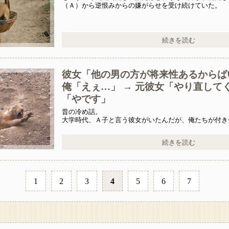
（Ａ）から逆恨みからの嫌がらせを受け続けていた。
続きを読む
彼女「他の男の方が将来性あるからば
俺「えぇ…」 → 元彼女「やり直して
「やです」
昔の冷め話。
大学時代、Ａ子と言う彼女がいたんだが、俺たちが付き
いながらＡ子にアプローチしてるＢという男がいた。
続きを読む
1
2
3
4
5
6
7