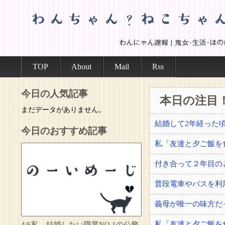
TOP
About
Mail
Rss
今日の人気記事
本日の注目
まだデータがありません。
今日のおすすめ記事
付き合って２年目の
普段電車やバスを利
義母が唯一の味方だ
4/6私、結婚したい職業NO.1の公務