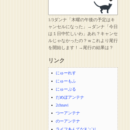
1/3ダンナ「木曜の午後の予定はキ
ャンセルになった」→ダンナ「今日
は１日中忙しいわ」あれ？キャンセ
ルじゃなかったの？ｗこれより尾行
を開始します！→尾行の結果は？
リンク
にゅーれす
にゅーもふ
にゅーぷる
だめぽアンテナ
2chnavi
つーアンテナ
のーアンテナ
ライフあんてなJ( 'ｰ`)し