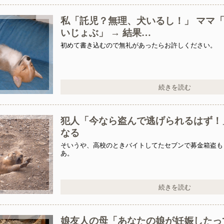
私「託児？無理、犬いるし！」 ママ
いじょぶ」 → 結果…
知で入社した会社を一昨日の朝やめてきた。ヘンパイとかいつの時
初めて書き込むので無礼があったらお許しください。
続きを読む
ー？置いといてくれるだけでいいからー」私（置いとくだけ？）→
犯人「今なら盗んで逃げられるはず！」
なる
そいうや、高校のときバイトしてたセブンで募金箱盗も
あ。
続きを読む
娘友人の母「あなたの娘が妊娠したっ