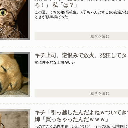
ろ！」 私「は？」
この夏、うちの娘(高校生、A子ちゃんとする)の友達が
ときが修羅場だった
続きを読む
キチ上司、逆恨みで放火、発狂してタ
常に理不尽な上司がいた
続きを読む
キチ「引っ越したんだよねｗついてき
姉「買っちゃったんだｗｗｗ」
ものすごく馬鹿馬鹿しい話だけど、うちの姉が以前同じ