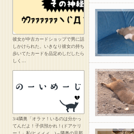
転勤族の夫につき高
彼女が中古カードショップで男に話
しかけられた。いきなり彼女の持ち
歩いてたカードを品定めしだしたら
しく…
託児ママ「暇でしょ
3/4隣奥「オラァ！いるのは分かっ
てんだよ！子供預かれ！(ドアケリ
ー！」私(ヒィィィ…)→隣奥の旦那