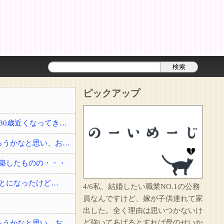
ピックアップ
結婚して2年経った頃に夫が事故で他界した。3回忌の時、義実家に結婚を勧められたり30歳近くなってきて、このままでいいのかなとぼんやり思っていると・・・？
私「友達と夕ご飯を食べて帰る」彼「2人でよく行く店にいる」→自分も少し飲んで帰ろうかなと思い、お店に顔を出したら・・・
築したものの・・・
とになったけど…
4/6私、結婚したい職業NO.1の公務
員なんですけど、嫁が子供連れて家
出した。全く理由は思いつかないけ
ど強いてあげるとすれば母のせいか
私「友達と夕ご飯を食べて帰る」彼「2人でよく行く店にいる」→自分も少し飲んで帰ろうかなと思い、お店に顔を出したら・・・