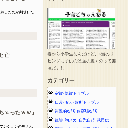
妊娠したのが判明した
春から小学生なんだけど、6畳のリ
ヒ亡
ビングに子供の勉強机置くのって無
理だよね
カテゴリー
家族･親族トラブル
日常･友人･近所トラブル
衝撃的な話･修羅場な話
ちゃったｗｗ」
復讐･胸スカ･自業自得･武勇伝
マンションの奥さん