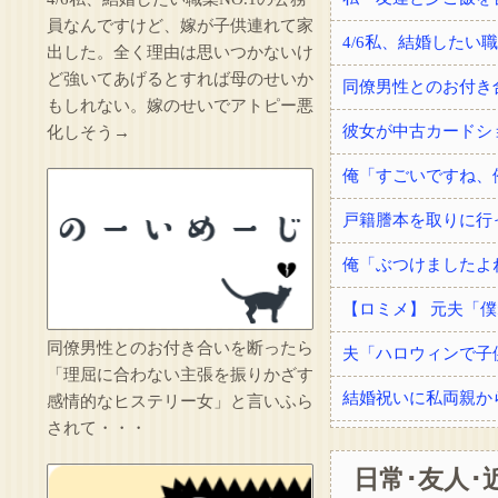
員なんですけど、嫁が子供連れて家
出した。全く理由は思いつかないけ
ど強いてあげるとすれば母のせいか
もしれない。嫁のせいでアトピー悪
化しそう→
同僚男性とのお付き合いを断ったら
夫「ハロウィンで子
「理屈に合わない主張を振りかざす
感情的なヒステリー女」と言いふら
されて・・・
日常･友人･
手術を受けてドナー