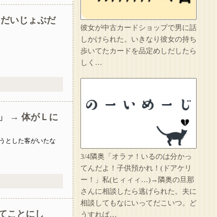
1/2【想像力の足りない人】嫁の家事が足りないから注意したら泣かれた。なんで泣くの？俺はどうすればいい？嫁の気持ちが分かる人求む→(嫁の言い分を聞いて)俺が7:3で悪いだろうが
「だいじょぶだ
彼女が中古カードショップで男に話
代だ気持ち悪い。
しかけられた。いきなり彼女の持ち
歩いてたカードを品定めしだしたら
大学時代に何故か人気ある男子学生がいた。学部やサークルの垣根を問わずにあらゆる飲み会に呼ばれていた
しく…
友人の親が営む店で車を購入しただけなのに、友人から「裏切った」と責められるようになった理由が理解できず…
人のものだろうがなんだろうがすぐに捨てる糞ウトメが二泊三日で旅行へ。私は糞ウトメ関係の物をまとめて捨て、金目のものは売り払ったｗｗｗ
イラっとしたので…
 → 体がＬに
妹は綺麗な容姿のおかげで寄ってくる男が多かった。妹が結婚相手にと決めたA男は上辺は善良な人間だったが中身は糞だった…それが分かったのは妹が交通事故で亡くなってからだ…
うとした客がいたな
3/4隣奥「オラァ！いるのは分かっ
てんだよ！子供預かれ！(ドアケリ
ー！」私(ヒィィィ…)→隣奥の旦那
さんに相談したら逃げられた。夫に
相談してもなにいってだこいつ。ど
てことにし
うすれば…