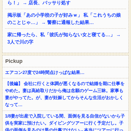
ら！」 → 店長、バッサり処す
掲示板「あの小学校の子が好みｗ」 私「これうちの娘
のことじゃ…」 → 警察に通報した結果…
家に帰ったら、私「彼氏が知らない女と寝てる…」 →
3人で川の字
Pickup
エアコン27度で24時間点けっぱな結果…
【後編】 会社に行くと体調が悪くなるので結婚を期に仕事を
やめた。妻は高給取りだから俺は念願のゲーム三昧。家事も
妻がやってた。が、妻が妊娠してからそんな生活がおかしく
なって…
1/8妻が出産で入院している間、面倒を見る自信がないから子
供を実家に預けたい。ダイビングツアーに行く予定だし。子
供の面倒を見るのは男の仕事ではない→本当にツアーに行っ