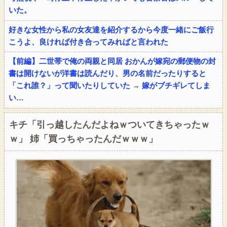
いた。
好きな女性から私の女友達を紹介するから今度一緒にご飯行
こうよ、良ければ付き合ってみればと言われた
【前編】二世帯で俺の両親と同居 おかんが嫁宛の郵便物の封
書は開けないが洋書は読んだり、男の名前だったりすると
「これ誰？」って聞いたりしていた → 嫁がブチギレてしま
い…
キチ「引っ越したんだよねｗついてきちゃったｗ
ｗ」 姉「買っちゃったんだｗｗｗ」