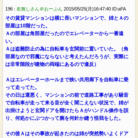
196 :
名無しさん＠おーぷん
2015/05/25(月)16:47:40 ID:aFA
その賃貸マンションは横に長いマンションで、姉とＡの
部屋は10階だった。
Ａの部屋は角部屋だったのでエレベーターから一番遠
い。
Ａは盗難防止の為に自転車を玄関前に置いていた。（角
部屋なので邪魔にならないと考えたんだろうが、実際に
は非常階段が建物の両端にあるので違反）
Ａはエレベーターホールまで狭い共用廊下を自転車に乗
って走ってた。
その日は運悪く、マンションの前で道路工事があり騒音
で自転車が走って来る音が全く聞こえない状況で、姉が
出掛けようと玄関ドアを開けたらＡがハンドル操作を誤
り、何処かにぶつかって腕を何針か縫う怪我をした。
その後Ａはその事故が起きたのは姉が突然勢いよくドア