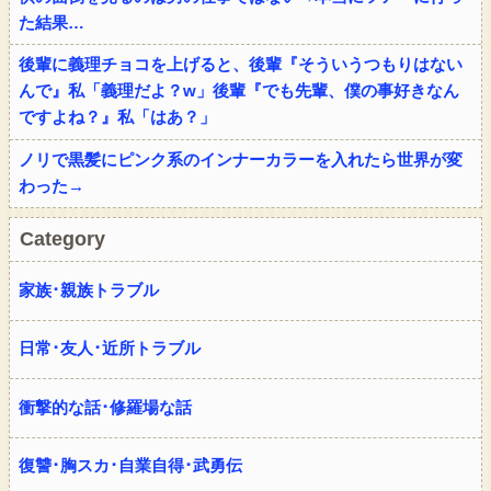
た結果…
後輩に義理チョコを上げると、後輩『そういうつもりはない
んで』私「義理だよ？w」後輩『でも先輩、僕の事好きなん
ですよね？』私「はあ？」
ノリで黒髪にピンク系のインナーカラーを入れたら世界が変
わった→
Category
家族･親族トラブル
日常･友人･近所トラブル
衝撃的な話･修羅場な話
復讐･胸スカ･自業自得･武勇伝