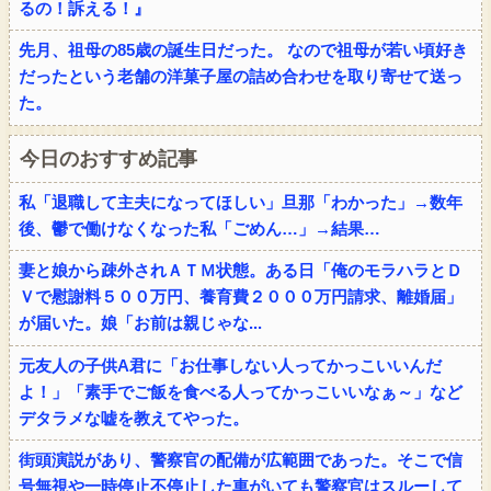
るの！訴える！』
先月、祖母の85歳の誕生日だった。 なので祖母が若い頃好き
だったという老舗の洋菓子屋の詰め合わせを取り寄せて送っ
た。
今日のおすすめ記事
私「退職して主夫になってほしい」旦那「わかった」→数年
後、鬱で働けなくなった私「ごめん…」→結果…
妻と娘から疎外されＡＴＭ状態。ある日「俺のモラハラとＤ
Ｖで慰謝料５００万円、養育費２０００万円請求、離婚届」
が届いた。娘「お前は親じゃな...
元友人の子供A君に「お仕事しない人ってかっこいいんだ
よ！」「素手でご飯を食べる人ってかっこいいなぁ～」など
デタラメな嘘を教えてやった。
街頭演説があり、警察官の配備が広範囲であった。そこで信
号無視や一時停止不停止した車がいても警察官はスルーして