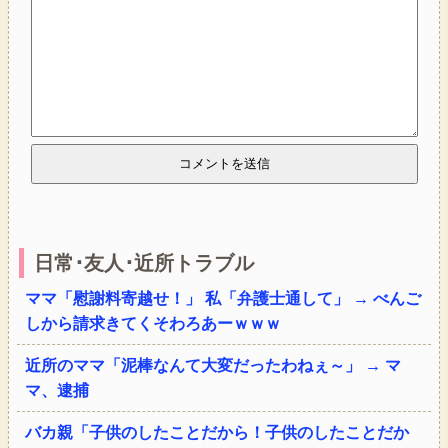
日常･友人･近所トラブル
ママ「慰謝料寄越せ！」 私「弁護士通して」 → べんご
しから請求きてくそわろあーｗｗｗ
近所のママ「泥棒なんて大変だったわねぇ～」 → マ
マ、逮捕
バカ親「子供のしたことだから！子供のしたことだか