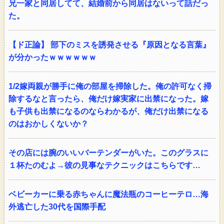
兄一家と同居してて、結婚前から同居はないって話だっ
た。
【ド正論】 部下のミスを誘発させる『原因となる言葉』
が分かったｗｗｗｗｗｗ
1/2嫁両親が勝手に俺の部屋を掃除した。俺の許可なく掃
除するなと言ったら、俺だけ嫁実家に出禁になった。嫁
も子供も出禁になるのならわかるが、俺だけ出禁になる
のはおかしくないか？
その店には腕のいいバーテンダーがいた。このグラスに
１杯たのむよ→彼の見事なテクニックはこちらです…
ベビーカーに乗る赤ちゃんに魔法瓶のコーヒーテロ…海
外逃亡した30代を国際手配