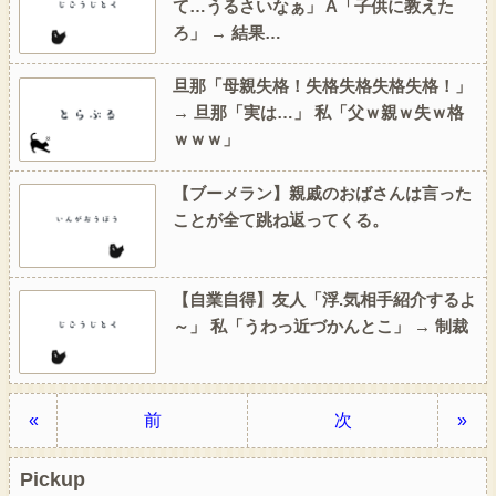
て…うるさいなぁ」 A「子供に教えた
ろ」 → 結果…
旦那「母親失格！失格失格失格失格！」
→ 旦那「実は…」 私「父ｗ親ｗ失ｗ格
ｗｗｗ」
【ブーメラン】親戚のおばさんは言った
ことが全て跳ね返ってくる。
【自業自得】友人「浮.気相手紹介するよ
～」 私「うわっ近づかんとこ」 → 制裁
«
前
次
»
Pickup