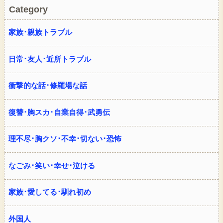
Category
家族･親族トラブル
日常･友人･近所トラブル
衝撃的な話･修羅場な話
復讐･胸スカ･自業自得･武勇伝
理不尽･胸クソ･不幸･切ない･恐怖
なごみ･笑い･幸せ･泣ける
家族･愛してる･馴れ初め
外国人