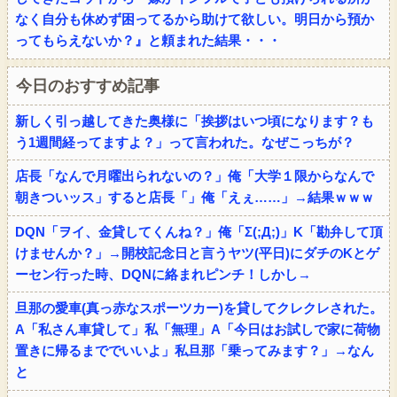
なく自分も休めず困ってるから助けて欲しい。明日から預か
ってもらえないか？』と頼まれた結果・・・
今日のおすすめ記事
新しく引っ越してきた奥様に「挨拶はいつ頃になります？も
う1週間経ってますよ？」って言われた。なぜこっちが？
店長「なんで月曜出られないの？」俺「大学１限からなんで
朝きついッス」すると店長「」俺「えぇ……」→結果ｗｗｗ
DQN「ヲイ、金貸してくんね？」俺「Σ(;Д;)」K「勘弁して頂
けませんか？」→開校記念日と言うヤツ(平日)にダチのKとゲ
ーセン行った時、DQNに絡まれピンチ！しかし→
旦那の愛車(真っ赤なスポーツカー)を貸してクレクレされた。
A「私さん車貸して」私「無理」A「今日はお試しで家に荷物
置きに帰るまででいいよ」私旦那「乗ってみます？」→なん
と