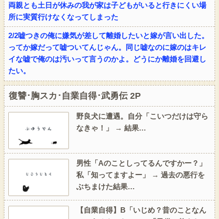
両親とも土日が休みの我が家は子どもがいると行きにくい場
所に実質行けなくなってしまった
2/2嘘つきの俺に嫌気が差して離婚したいと嫁が言い出した。
ってか嫁だって嘘ついてんじゃん。同じ嘘なのに嫁のはキレ
イな嘘で俺のは汚いって言うのかよ。どうにか離婚を回避し
たい。
復讐･胸スカ･自業自得･武勇伝 2P
野良犬に遭遇。自分「こいつだけは守ら
なきゃ！」 → 結果…
男性「Aのことしってるんですかー？」
私「知ってますよー」 → 過去の悪行を
ぶちまけた結果…
【自業自得】B「いじめ？昔のことなん