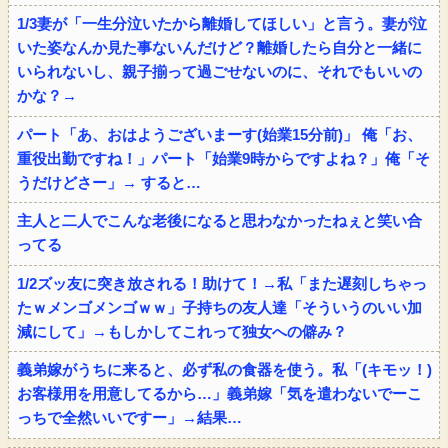
1/3妻が「一生分泣いたから離婚してほしい」と言う。妻が泣
いた姿なんか見た事ないんだけど？離婚したら自分と一緒に
いられないし、親子揃って過ごせないのに、それでもいいの
かな？→
パート「あ、おはようございまーす(始業15分前)」 俺「お、
重役出勤ですね！」パート「始業9時からですよね？」俺「そ
うだけどさー」→ すると…
主人と二人でこんな老後になると思わなかったねぇと笑い合
ってる
1/2ズッ友に突き放される！助けて！→私「また遅刻しちゃっ
たｗメンゴメンゴｗｗ」子持ちの友人達「そういうのいい加
減にして」→もしかしてこれって独女への僻み？
義弟嫁がうちに来ると、必ず私の食器を使う。私「(キモッ！)
お客様用を用意してるから…」義弟嫁「気を遣わないでーこ
っちで全然いいですー」→結果…