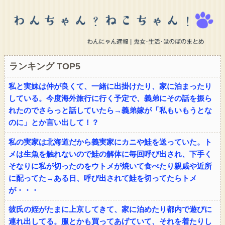
ランキング TOP5
私と実妹は仲が良くて、一緒に出掛けたり、家に泊まったり
している。今度海外旅行に行く予定で、義弟にその話を振ら
れたのでさらっと話していたら→義弟嫁が「私もいもうとな
のに」とか言い出して！？
私の実家は北海道だから義実家にカニや鮭を送っていた。ト
メは生魚を触れないので鮭の解体に毎回呼び出され、下手く
そなりに私が切ったのをウトメが焼いて食べたり親戚や近所
に配ってた→ある日、呼び出されて鮭を切ってたらトメ
が・・・
彼氏の姪がたまに上京してきて、家に泊めたり都内で遊びに
連れ出してる。服とかも買ってあげていて、それを着たりし