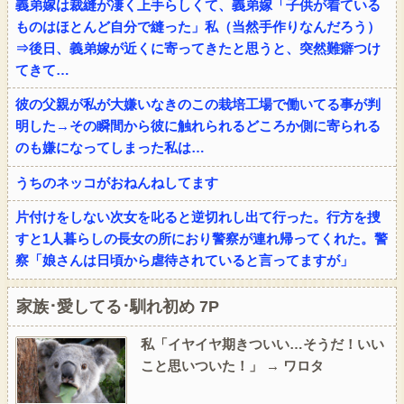
義弟嫁は裁縫が凄く上手らしくて、義弟嫁「子供が着ている
ものはほとんど自分で縫った」私（当然手作りなんだろう）
⇒後日、義弟嫁が近くに寄ってきたと思うと、突然難癖つけ
てきて…
彼の父親が私が大嫌いなきのこの栽培工場で働いてる事が判
明した→その瞬間から彼に触れられるどころか側に寄られる
のも嫌になってしまった私は…
うちのネッコがおねんねしてます
片付けをしない次女を叱ると逆切れし出て行った。行方を捜
すと1人暮らしの長女の所におり警察が連れ帰ってくれた。警
察「娘さんは日頃から虐待されていると言ってますが」
家族･愛してる･馴れ初め 7P
私「イヤイヤ期きついい…そうだ！いい
こと思いついた！」 → ワロタ