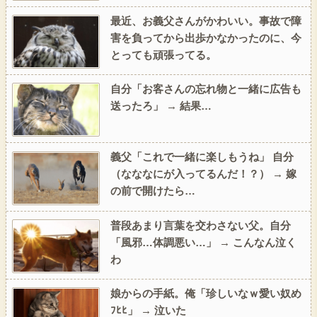
最近、お義父さんがかわいい。事故で障
害を負ってから出歩かなかったのに、今
とっても頑張ってる。
自分「お客さんの忘れ物と一緒に広告も
送ったろ」 → 結果…
義父「これで一緒に楽しもうね」 自分
（なななにが入ってるんだ！？） → 嫁
の前で開けたら…
普段あまり言葉を交わさない父。自分
「風邪…体調悪い…」 → こんなん泣く
わ
娘からの手紙。俺「珍しいなｗ愛い奴め
ﾌﾋﾋ」 → 泣いた