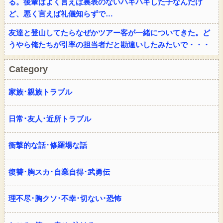
る。後輩はよく言えば裏表のないハキハキした子なんだけ
ど、悪く言えば礼儀知らずで…
友達と登山してたらなぜかツアー客が一緒についてきた。ど
うやら俺たちが引率の担当者だと勘違いしたみたいで・・・
Category
家族･親族トラブル
日常･友人･近所トラブル
衝撃的な話･修羅場な話
復讐･胸スカ･自業自得･武勇伝
理不尽･胸クソ･不幸･切ない･恐怖