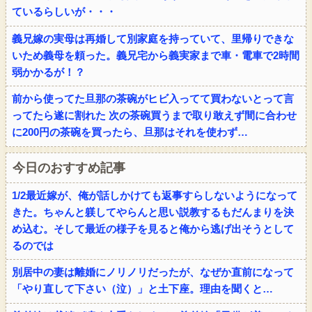
ているらしいが・・・
義兄嫁の実母は再婚して別家庭を持っていて、里帰りできな
いため義母を頼った。義兄宅から義実家まで車・電車で2時間
弱かかるが！？
前から使ってた旦那の茶碗がヒビ入ってて買わないとって言
ってたら遂に割れた 次の茶碗買うまで取り敢えず間に合わせ
に200円の茶碗を買ったら、旦那はそれを使わず…
今日のおすすめ記事
1/2最近嫁が、俺が話しかけても返事すらしないようになって
きた。ちゃんと躾してやらんと思い説教するもだんまりを決
め込む。そして最近の様子を見ると俺から逃げ出そうとして
るのでは
別居中の妻は離婚にノリノリだったが、なぜか直前になって
「やり直して下さい（泣）」と土下座。理由を聞くと…