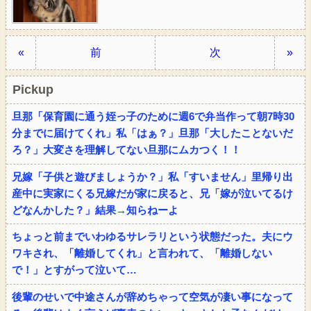
«
前
次
»
Pickup
旦那「保育園に通う姪っ子のために週6で弁当作って朝7時30
分までに届けてくれ」私「はぁ？」旦那「大したことないだ
ろ？」大変さを理解してない旦那にムカつく！！
兄嫁「子供と遊びましょうか？」私「すいません」里帰り出
産中に実家にくる兄嫁だが家に戻ると、兄「嫁が泣いてるけ
どなんかした？」結果→知らねーよ
ちょっと前までいわゆるサレラリという状態だった。夫にウ
ワキされ、「離婚してくれ」と言われて、「離婚しない
で！」とすがって泣いて…
後輩のせいで中途さんが辞めちゃって空気が凄い事になって