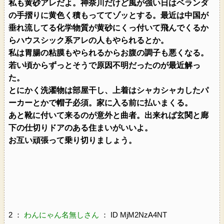
私も黄砂アレだよ。神奈川だけど風が強い日はベランダ
の手摺りに黄色く積もっててゾッとする。最近は中国が
垂れ流してる化学物質が黄砂にくっ付いて飛んでくるか
らハウスシック系アレの人もやられるとか。
私は胃腸の粘膜もやられるからお腹の調子も悪くなる。
若い頃からずっとそうで原因不明だったのが最近解っ
た。
とにかく洗濯物は部屋干し、上着はシャカシャカしたパ
ーカーとかで帽子必須。家に入る前に払いまくる。
あと靴に付いて来るのが意外と曲者。出来れば玄関と廊
下の仕切りドアのある住まいがいいよ。
お互い頑張って乗り切りましょう。
2 ：
わんにゃん名無しさん
： ID MjM2NzA4NT