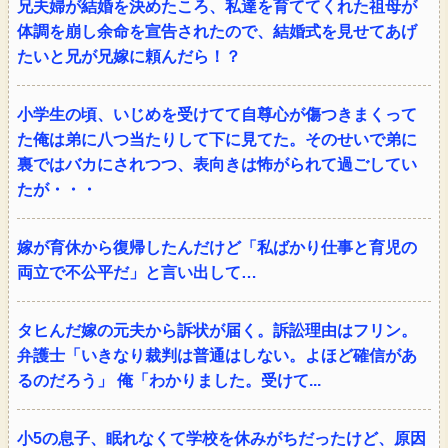
兄夫婦が結婚を決めたころ、私達を育ててくれた祖母が
体調を崩し余命を宣告されたので、結婚式を見せてあげ
たいと兄が兄嫁に頼んだら！？
小学生の頃、いじめを受けてて自尊心が傷つきまくって
た俺は弟に八つ当たりして下に見てた。そのせいで弟に
裏ではバカにされつつ、表向きは怖がられて過ごしてい
たが・・・
嫁が育休から復帰したんだけど「私ばかり仕事と育児の
両立で不公平だ」と言い出して…
タヒんだ嫁の元夫から訴状が届く。訴訟理由はフリン。
弁護士「いきなり裁判は普通はしない。よほど確信があ
るのだろう」 俺「わかりました。受けて...
小5の息子、眠れなくて学校を休みがちだったけど、原因