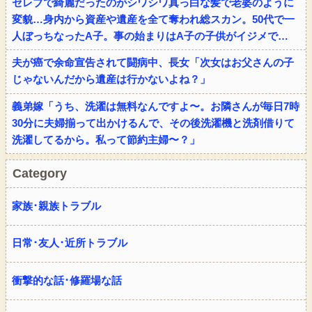
セレブで綺麗だったのがシワシワ真っ白な髪で老婆のように
変貌…身内から資産や遺産を全て奪われ総スカン。50代で一
人ぼっちなったA子。事の始まりはA子の子供がイジメで…
夫が癌で余命宣告されて闘病中、長女「次女はお父さんの子
じゃないんだから遺産は行かないよね？」
義弟嫁「うち、洗濯は無料なんですよ〜。お隣さんが毎日7時
30分に夫婦揃って出かけるんで、その後洗濯機と洗剤借りて
洗濯してるから。私って節約主婦〜？」
Category
家族･親族トラブル
日常･友人･近所トラブル
衝撃的な話･修羅場な話