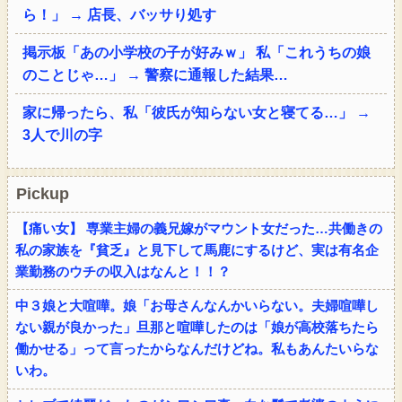
ら！」 → 店長、バッサり処す
掲示板「あの小学校の子が好みｗ」 私「これうちの娘
のことじゃ…」 → 警察に通報した結果…
家に帰ったら、私「彼氏が知らない女と寝てる…」 →
3人で川の字
Pickup
【痛い女】 専業主婦の義兄嫁がマウント女だった…共働きの
私の家族を『貧乏』と見下して馬鹿にするけど、実は有名企
業勤務のウチの収入はなんと！！？
中３娘と大喧嘩。娘「お母さんなんかいらない。夫婦喧嘩し
ない親が良かった」旦那と喧嘩したのは「娘が高校落ちたら
働かせる」って言ったからなんだけどね。私もあんたいらな
いわ。