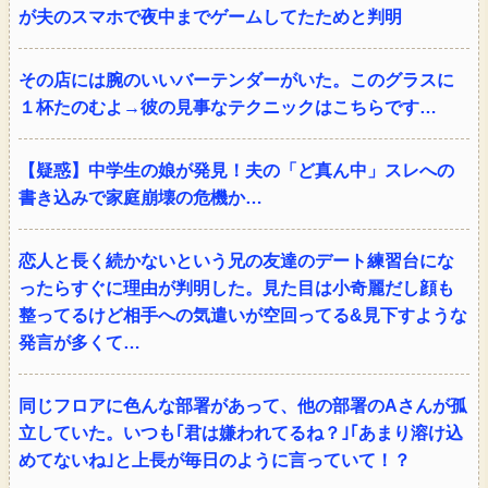
が夫のスマホで夜中までゲームしてたためと判明
その店には腕のいいバーテンダーがいた。このグラスに
１杯たのむよ→彼の見事なテクニックはこちらです…
【疑惑】中学生の娘が発見！夫の「ど真ん中」スレへの
書き込みで家庭崩壊の危機か…
恋人と長く続かないという兄の友達のデート練習台にな
ったらすぐに理由が判明した。見た目は小奇麗だし顔も
整ってるけど相手への気遣いが空回ってる&見下すような
発言が多くて…
同じフロアに色んな部署があって、他の部署のAさんが孤
立していた。いつも｢君は嫌われてるね？｣｢あまり溶け込
めてないね｣と上長が毎日のように言っていて！？