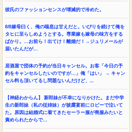
彼氏のファッションセンスが壊滅的で冷めた。
8/8嫁母曰く、俺の喘息は甘えだと。いびりを続けて俺を
タヒに至らしめようとする。専業嫁も嫁母の味方をする
ばかり。…お前ら！出てけ！離婚だ！→ジュリメールが
届いたんだが…
居酒屋で団体の予約が当日キャンセル。お客「今日の予
約をキャンセルしたいのですが…」俺「はい」 → キャン
セル料も頂いてるし問題ないんだけど、...
【神経わからん】 新郎妹が不幸になりかけた。まだ中学
生の新郎妹（私の従姉妹）が披露宴前にロビーで泣いて
た。原因は結婚式に着てきたセーラー服が喪服みたいと
責められたからで…