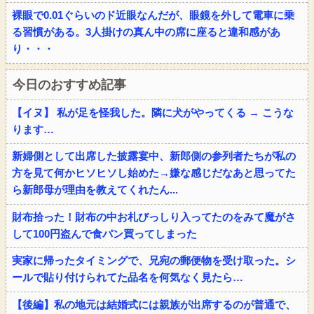
裸眼で0.01ぐらいのド近眼なんだが、眼鏡を外して電車に乗
る習慣がある。3人掛けの真ん中の席に座ると違和感があ
り・・・
今日のおすすめ記事
【イヌ】 私が足を怪我した。隣に犬がやってくる → こうな
ります…
新婦側として出席した披露宴中、新郎側の参列者たちが私の
方を見て何かヒソヒソし始めた→嫌な感じだなあと思ってた
ら新郎母が理由を教えてくれたん...
財布拾った！財布の中お札びっしり入ってたのをみて魔がさ
して100円盗んで食パン買ってしまった
実家に帰ったタイミングで、兄宛の郵便物を受け取った。シ
ールで貼り付けられてた品名を何気なく見たら…
【後編】私の地元は結婚式には親族が出席するのが普通で、