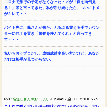
コロナで旅行の予定がなくなったトメが「孫を面倒見
る！」等と言ってきた。私が断り続けたら、ついにトメ
がキレて・・・
バイト先に、爺さんが来た。ぶるぶる震える手でカウン
ターに包丁を置き「警察を呼んでくれ」と言ってき
て・・・
私いちおうプロだし、成婚成績率高い方だけど、あなた
だけは相手が見つからない。
659 :
名無しさん＠おーぷん
2015/04/17(金)03:37:20 ID:xYp
こんなに酷くアレルギー症状がでているのだから、アレ