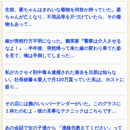
生前、婆ちゃんはきれいな着物を何枚か持っていた。婆
ちゃんが亡くなり、不用品等を片づけていたら、その着
物もあって…
嫁が突然行方不明になった。義実家『警察は介入させる
なよ！』→半年後、突然帰って来た嫁の変わり果てた姿
を見て、俺は卒倒してしまった…
私がカクセイ剤中毒＆逮捕された過去を旦那は知らな
い。社長秘書＆愛人で月120万貰っていた私は、ホストに
嵌り…
その店には腕のいいバーテンダーがいた。このグラスに
１杯たのむよ→彼の見事なテクニックはこちらです…
あの会話で女の子達から 「連絡先教えてください」って