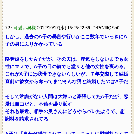
72 :
可愛い奥様
2012/10/17(水) 15:25:22.69 ID:PGJtlQSb0
しかし、過去のA子の暴言や行いがここ数年でいっきにA
子の身にふりかかっている
略奪婚をしたA子だが、その夫は、浮気をしないまでも女
性にマメで、A子の目の前でも堂々と他の女性を褒める。
これがA子には我慢できないらしいが、７年交際して結婚
直前の彼女から奪ってまでそんな男と結婚したのはA子だ
そして常識がない人間は大嫌いと豪語してたA子だが、恋
愛は自由だと、不倫を繰り返す
それも最近、相手の奥さんにどうやらバレたようで、慰
謝料を請求されてる
A子は「自分が浮気されておいて、こっちに慰謝料なんて