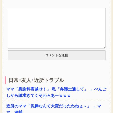
日常･友人･近所トラブル
ママ「慰謝料寄越せ！」 私「弁護士通して」 → べんご
しから請求きてくそわろあーｗｗｗ
近所のママ「泥棒なんて大変だったわねぇ～」 → マ
マ、逮捕