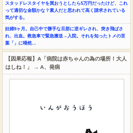
スタッドレスタイヤを買おうとしたら5万円だったけど、これ
って適切な金額かな？素人だと思われて高く請求されている
気がする。
妊婦9ヶ月。自己中で勝手な旦那に逆ギレされ、突き飛ばさ
れ、出血。救急車で緊急搬送→入院。それを知ったトメの言
葉「」に唖然…
【因果応報】A「病院は赤ちゃんの為の場所！大人
はしね！」 → A、発病