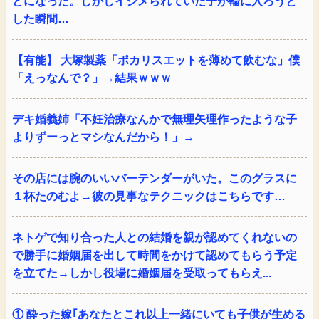
とになった。しかしイジメられていた子が輪に入ろうと
した瞬間…
【有能】 大塚製薬「ポカリスエットを薄めて飲むな」僕
「えっなんで？」→結果ｗｗｗ
デキ婚義姉「不妊治療なんかで無理矢理作ったような子
よりずーっとマシなんだから！」→
その店には腕のいいバーテンダーがいた。このグラスに
１杯たのむよ→彼の見事なテクニックはこちらです…
ネトゲで知り合った人との結婚を親が認めてくれないの
で勝手に婚姻届を出して時間をかけて認めてもらう予定
を立てた→しかし役場に婚姻届を受取ってもらえ...
① 酔った嫁｢あなたとこれ以上一緒にいても子供が生める