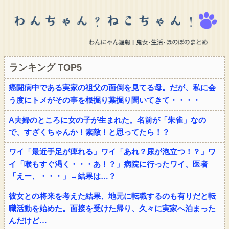
ランキング TOP5
癌闘病中である実家の祖父の面倒を見てる母。だが、私に会
う度にトメがその事を根掘り葉掘り聞いてきて・・・・
A夫婦のところに女の子が生まれた。名前が「朱雀」なの
で、すざくちゃんか！素敵！と思ってたら！？
ワイ「最近手足が痺れる」ワイ「あれ？尿が泡立つ！？」ワ
イ「喉もすぐ渇く・・・あ！？」病院に行ったワイ、医者
「えー、・・・」→結果は…？
彼女との将来を考えた結果、地元に転職するのも有りだと転
職活動を始めた。面接を受けた帰り、久々に実家へ泊まった
んだけど…