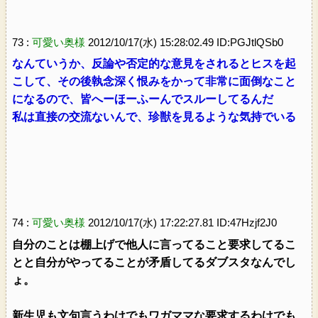
73 :
可愛い奥様
2012/10/17(水) 15:28:02.49 ID:PGJtlQSb0
なんていうか、反論や否定的な意見をされるとヒスを起
こして、その後執念深く恨みをかって非常に面倒なこと
になるので、皆へーほーふーんでスルーしてるんだ
私は直接の交流ないんで、珍獣を見るような気持でいる
74 :
可愛い奥様
2012/10/17(水) 17:22:27.81 ID:47Hzjf2J0
自分のことは棚上げで他人に言ってること要求してるこ
とと自分がやってることが矛盾してるダブスタなんでし
ょ。
新生児も文句言うわけでもワガママな要求するわけでも