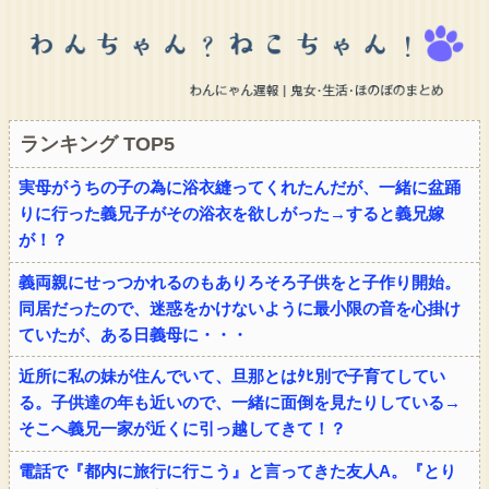
ランキング TOP5
実母がうちの子の為に浴衣縫ってくれたんだが、一緒に盆踊
りに行った義兄子がその浴衣を欲しがった→すると義兄嫁
が！？
義両親にせっつかれるのもありろそろ子供をと子作り開始。
同居だったので、迷惑をかけないように最小限の音を心掛け
ていたが、ある日義母に・・・
近所に私の妹が住んでいて、旦那とはﾀﾋ別で子育てしてい
る。子供達の年も近いので、一緒に面倒を見たりしている→
そこへ義兄一家が近くに引っ越してきて！？
電話で『都内に旅行に行こう』と言ってきた友人A。『とり