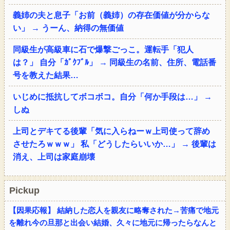
義姉の夫と息子「お前（義姉）の存在価値が分からな
い」 → うーん、納得の無価値
同級生が高級車に石で爆撃ごっこ。運転手「犯人
は？」 自分「ｶﾞｸﾌﾞﾙ」 → 同級生の名前、住所、電話番
号を教えた結果…
いじめに抵抗してボコボコ。自分「何か手段は…」 →
しぬ
上司とデキてる後輩「気に入らねーｗ上司使って辞め
させたろｗｗｗ」 私「どうしたらいいか…」 → 後輩は
消え、上司は家庭崩壊
Pickup
【因果応報】 結納した恋人を親友に略奪された→苦痛で地元
を離れ今の旦那と出会い結婚、久々に地元に帰ったらなんと