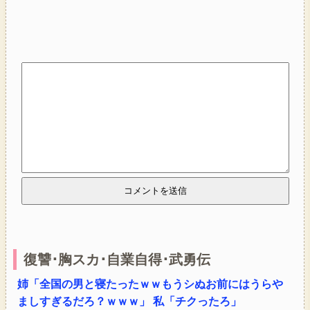
復讐･胸スカ･自業自得･武勇伝
姉「全国の男と寝たったｗｗもうシぬお前にはうらや
ましすぎるだろ？ｗｗｗ」 私「チクったろ」