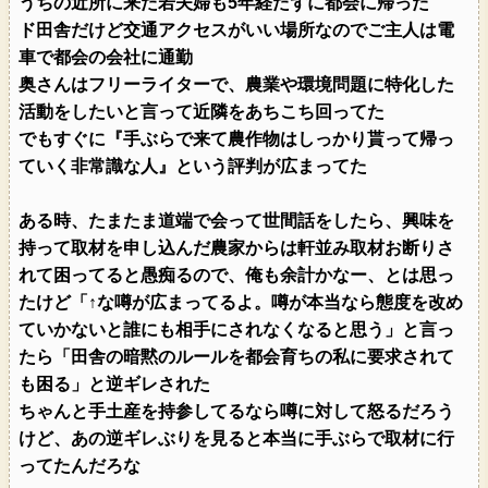
うちの近所に来た若夫婦も5年経たずに都会に帰った
ド田舎だけど交通アクセスがいい場所なのでご主人は電
車で都会の会社に通勤
奥さんはフリーライターで、農業や環境問題に特化した
活動をしたいと言って近隣をあちこち回ってた
でもすぐに『手ぶらで来て農作物はしっかり貰って帰っ
ていく非常識な人』という評判が広まってた
ある時、たまたま道端で会って世間話をしたら、興味を
持って取材を申し込んだ農家からは軒並み取材お断りさ
れて困ってると愚痴るので、俺も余計かなー、とは思っ
たけど「↑な噂が広まってるよ。噂が本当なら態度を改め
ていかないと誰にも相手にされなくなると思う」と言っ
たら「田舎の暗黙のルールを都会育ちの私に要求されて
も困る」と逆ギレされた
ちゃんと手土産を持参してるなら噂に対して怒るだろう
けど、あの逆ギレぶりを見ると本当に手ぶらで取材に行
ってたんだろな