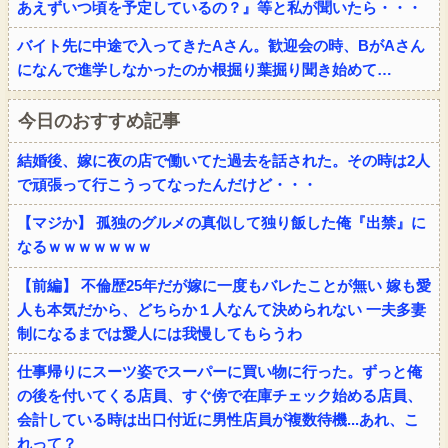
あえずいつ頃を予定しているの？』等と私が聞いたら・・・
バイト先に中途で入ってきたAさん。歓迎会の時、BがAさん
になんで進学しなかったのか根掘り葉掘り聞き始めて…
今日のおすすめ記事
結婚後、嫁に夜の店で働いてた過去を話された。その時は2人
で頑張って行こうってなったんだけど・・・
【マジか】 孤独のグルメの真似して独り飯した俺『出禁』に
なるｗｗｗｗｗｗｗ
【前編】 不倫歴25年だが嫁に一度もバレたことが無い 嫁も愛
人も本気だから、どちらか１人なんて決められない 一夫多妻
制になるまでは愛人には我慢してもらうわ
仕事帰りにスーツ姿でスーパーに買い物に行った。ずっと俺
の後を付いてくる店員、すぐ傍で在庫チェック始める店員、
会計している時は出口付近に男性店員が複数待機...あれ、こ
れって？