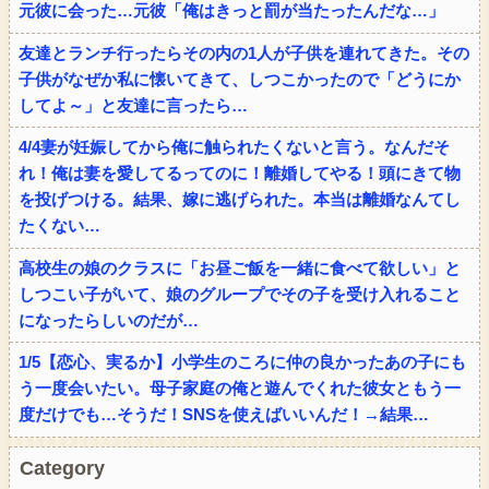
元彼に会った…元彼「俺はきっと罰が当たったんだな…」
友達とランチ行ったらその内の1人が子供を連れてきた。その
子供がなぜか私に懐いてきて、しつこかったので「どうにか
してよ～」と友達に言ったら…
4/4妻が妊娠してから俺に触られたくないと言う。なんだそ
れ！俺は妻を愛してるってのに！離婚してやる！頭にきて物
を投げつける。結果、嫁に逃げられた。本当は離婚なんてし
たくない…
高校生の娘のクラスに「お昼ご飯を一緒に食べて欲しい」と
しつこい子がいて、娘のグループでその子を受け入れること
になったらしいのだが…
1/5【恋心、実るか】小学生のころに仲の良かったあの子にも
う一度会いたい。母子家庭の俺と遊んでくれた彼女ともう一
度だけでも…そうだ！SNSを使えばいいんだ！→結果…
Category