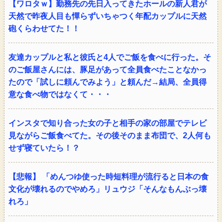
【ワロタｗ】勤務先の先日入ってきたホールの新人君が
天然で昨夜人目も憚らずいちゃつく年配カップルに天然
砲くらわせてた！！
友達カップルと私と彼氏と4人でご飯を食べに行った。そ
のご飯屋さんには、豚足があって全員食べたことなかっ
たので「試しに頼んでみよう」と頼んだ→結局、全員得
意な食べ物ではなくて・・・
インスタで知り合った女の子と相手の家の部屋でテレビ
見ながらご飯食べてた。その後そのまま布団で、2人何も
せず寝ていたら！？
【悲報】 「めんつゆ使った時短料理が流行ると日本の食
文化が壊れるのでやめろ」リュウジ「そんなもんぶっ壊
れろ」