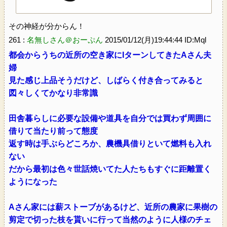
その神経が分からん！
261 :
名無しさん＠おーぷん
2015/01/12(月)19:44:44 ID:Mql
都会からうちの近所の空き家にIターンしてきたAさん夫
婦
見た感じ上品そうだけど、しばらく付き合ってみると
図々しくてかなり非常識
田舎暮らしに必要な設備や道具を自分では買わず周囲に
借りて当たり前って態度
返す時は手ぶらどころか、農機具借りといて燃料も入れ
ない
だから最初は色々世話焼いてた人たちもすぐに距離置く
ようになった
Aさん家には薪ストーブがあるけど、近所の農家に果樹の
剪定で切った枝を貰いに行って当然のように人様のチェ