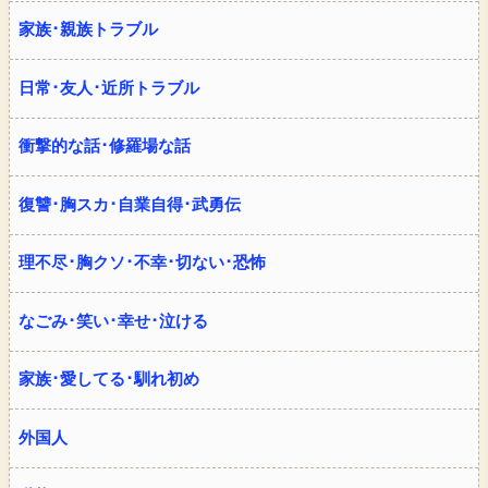
家族･親族トラブル
日常･友人･近所トラブル
衝撃的な話･修羅場な話
復讐･胸スカ･自業自得･武勇伝
理不尽･胸クソ･不幸･切ない･恐怖
なごみ･笑い･幸せ･泣ける
家族･愛してる･馴れ初め
外国人