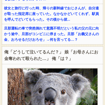
彼女と旅行に行った時、帰りの新幹線でおじさんが、自分達
が取った指定席に座っていた。なかなかどいてくれず、駅員
を呼んでどいてもらった。その後から彼...
旦那運転の車で突然倒れて意識不明だという私の父の元に向
かう途中、旦那がコンビニに停まった。旦那「お義父さんの
金、おろせるだけおろせ」→何を言ってる…？
俺「どうして泣いてるんだ？」 娘「お母さんにお
金奪われて殴られた…」 俺「は？」