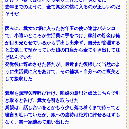
去年までのように、全て糞女の懐に入るのが正しいのだ
そうだ
因みに、糞女の懐に入ったお年玉の使い途はパチンコ
で、小遣いどころか生活費に手をつけ、家計の貯金は俺
が目を光らせているから手出し出来ず、自分が管理する
と主張して預かっていた娘の口座から全て引き出して注
ぎ込んでいた
発覚後に辞めさせた筈だが、最近また復帰して当然のよ
うに生活費に穴をあけて、その補填＋自分へのご褒美と
して接収した
糞親を無理矢理呼び付け、離婚の意思と娘はこちらで引
き取ると告げ、糞女を引き取らせた
糞親は、話し合いをとかもう少し落ち着くまで待ってと
寝言を吐いていたが、娘への虐待は絶対に許せるはずも
なく、糞一家纏めて追い出した