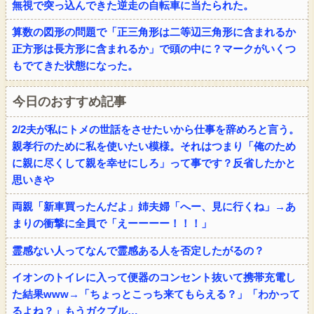
無視で突っ込んできた逆走の自転車に当たられた。
算数の図形の問題で「正三角形は二等辺三角形に含まれるか
正方形は長方形に含まれるか」で頭の中に？マークがいくつ
もでてきた状態になった。
今日のおすすめ記事
2/2夫が私にトメの世話をさせたいから仕事を辞めろと言う。
親孝行のために私を使いたい模様。それはつまり「俺のため
に親に尽くして親を幸せにしろ」って事です？反省したかと
思いきや
両親「新車買ったんだよ」姉夫婦「へー、見に行くね」→あ
まりの衝撃に全員で「えーーーー！！！」
霊感ない人ってなんで霊感ある人を否定したがるの？
イオンのトイレに入って便器のコンセント抜いて携帯充電し
た結果www→「ちょっとこっち来てもらえる？」「わかって
るよね？」もうガクブル…