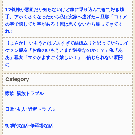
1/2義妹が悪阻だか知らないけど家に乗り込んできて好き勝
手。アホくさくなったから私は実家へ逃げた→旦那「コトメ
の事で隠してた事がある！俺は悪くないから帰ってきてく
れ！」
【まさか】 いもうとはブスすぎて結婚ムリと思ってたら…イ
ケメン親友「お前のいもうとまだ独身なのか！？」俺「あ
あ」親友「マジかよすごく嬉しい！」→信じられない展開
に…
Category
家族･親族トラブル
日常･友人･近所トラブル
衝撃的な話･修羅場な話