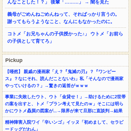
んなことした！？」 後輩「………」 → 闇を見た
義母がごめんねごめんねって、そればっかり言うの。
謝ってもらうようなこと、なんにもなかったのに。
コトメ「お兄ちゃんの子供授かった♪」 ウトメ「お前ら
の子供として育てろ」
Pickup
【唖然】 親戚の漫画家「え？『鬼滅の刃』？『ワンピー
ス』？なにそれ、読んだことないわ」私「そんなので漫画家
やっていけるの？」→驚きの返答がｗｗｗ
事業に失敗したウト、ウト「金貸せ！」→助けるために2世帯
の案を出すと、トメ「プラン考えて見たのｗ」そこには明ら
かにウトメ贔屓の図案が...→限界が来て旦那に直談判→結果
精神障害入院ワイ「辛いンゴ」イッヌ「初めまして、セラピ
ードッグだわん」