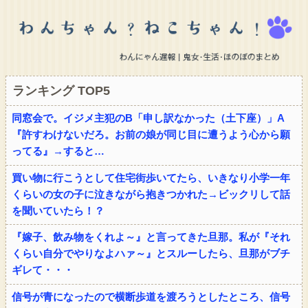
ランキング TOP5
同窓会で。イジメ主犯のB「申し訳なかった（土下座）」A
『許すわけないだろ。お前の娘が同じ目に遭うよう心から願
ってる』→すると…
買い物に行こうとして住宅街歩いてたら、いきなり小学一年
くらいの女の子に泣きながら抱きつかれた→ビックリして話
を聞いていたら！？
『嫁子、飲み物をくれよ～』と言ってきた旦那。私が『それ
くらい自分でやりなよハァ～』とスルーしたら、旦那がブチ
ギレて・・・
信号が青になったので横断歩道を渡ろうとしたところ、信号