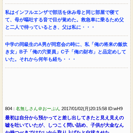
私はインフルエンザで部活を休み母と同じ部屋で寝て
て、母が嘔吐する音で目が覚めた。救急車に乗るため父
と二人で待っているとき、父は私に・・・
中学の同級生のA男が同窓会の時に、私「俺の将来の飯炊
き女」B子「俺の穴要員」C子「俺の財布」と品定めして
いた。それから何年も経ち・・・
804 :
名無しさん＠おーぷん
2017/01/02(月)20:15:58 ID:wH9
最初は自分から預かってと差し出してきたと見え見えの
嘘を吐いていたが、しつこく問い詰め、子供が大金なん
か持つべきではないから取り上げたと白状させた