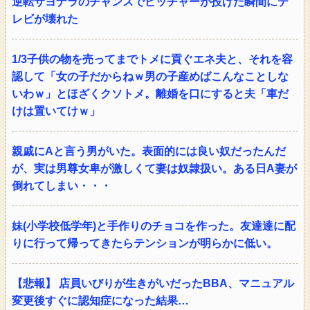
逆転サヨナラのチャンスでピッチャーが投げた瞬間にテ
レビが壊れた
1/3子供の物を売ってまでトメに貢ぐエネ夫と、それを容
認して「女の子だからねｗ男の子産めばこんなことしな
いわｗ」とほざくクソトメ。離婚を口にすると夫「車だ
けは置いてけｗ」
親戚にAと言う男がいた。表面的には良い奴だったんだ
が、実は男尊女卑が激しくて妻は奴隷扱い。ある日A妻が
倒れてしまい・・・
妹(小学校低学年)と手作りのチョコを作った。友達達に配
りに行って帰ってきたらテンションが明らかに低い。
【悲報】 店員いびりが生きがいだったBBA、マニュアル
変更後すぐに認知症になった結果…