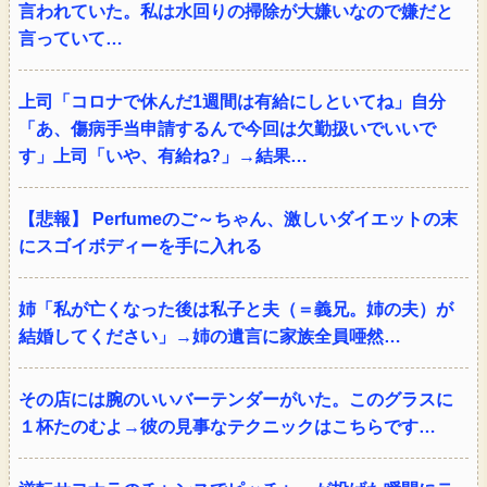
言われていた。私は水回りの掃除が大嫌いなので嫌だと
言っていて…
上司「コロナで休んだ1週間は有給にしといてね」自分
「あ、傷病手当申請するんで今回は欠勤扱いでいいで
す」上司「いや、有給ね?」→結果…
【悲報】 Perfumeのご～ちゃん、激しいダイエットの末
にスゴイボディーを手に入れる
姉「私が亡くなった後は私子と夫（＝義兄。姉の夫）が
結婚してください」→姉の遺言に家族全員唖然…
その店には腕のいいバーテンダーがいた。このグラスに
１杯たのむよ→彼の見事なテクニックはこちらです…