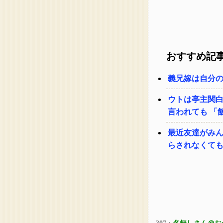
おすすめ記
義兄嫁は自分
ウトは亭主関
言われても 「
最近友達がみ
らされなくて