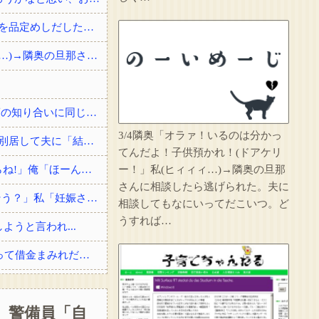
彼女が中古カードショップで男に話しかけられた。いきなり彼女の持ち歩いてたカードを品定めしだしたらしく…
3/4隣奥「オラァ！いるのは分かってんだよ！子供預かれ！(ドアケリー！」私(ヒィィィ…)→隣奥の旦那さんに相談したら逃げられた。夫に相談してもなにいってだこいつ。どうすれば…
俺「すごいですね、俺の名字一発で読める人なかなかいないですよ」 女の子「高校の頃の知り合いに同じ名字の人が居まして」
3/4隣奥「オラァ！いるのは分かっ
戸籍謄本を取りに行ったのがきっかけで夫が婚姻届を出してなかった事が発覚した→即別居して夫に「結婚詐欺だから訴える！」と伝えたら信じられない...
てんだよ！子供預かれ！(ドアケリ
俺「ぶつけましたよね?」女「私は知らない、変な言いがかりをつけると警察を呼ぶからね!」俺「ほーん」→スーパーの駐車場で当て逃げされた！警察に...
ー！」私(ヒィィィ…)→隣奥の旦那
さんに相談したら逃げられた。夫に
【ロミメ】 元夫「僕ね、病院に行ったら凄い鬱病って言われたよ(T.T)もう一度やり直そう？」私「妊娠させた女子高生はどうなったわけ！？」
相談してもなにいってだこいつ。ど
うすれば…
うと言われ...
結婚祝いに私両親からお祝いとして300万貰ったら、サイマーコトメが贅沢品買いまくって借金まみれだから貸してと言ってきた。
その店には腕のいいバーテンダーがいた。このグラスに１杯たのむよ→彼の見事なテクニックはこちらです…
 警備員「自
のせいよ」