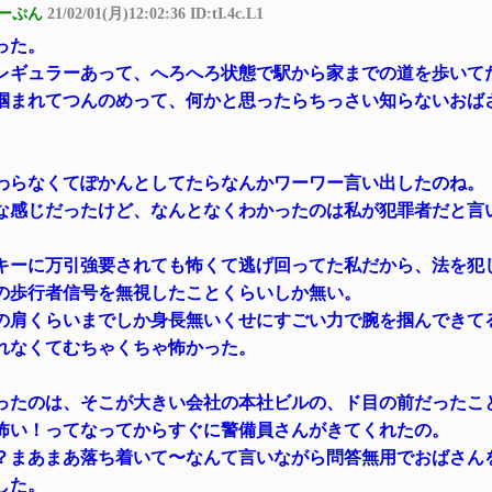
ーぷん
21/02/01(月)12:02:36 ID:tI.4c.L1
った。
レギュラーあって、へろへろ状態で駅から家までの道を歩いて
掴まれてつんのめって、何かと思ったらちっさい知らないおば
わらなくてぽかんとしてたらなんかワーワー言い出したのね。
な感じだったけど、なんとなくわかったのは私が犯罪者だと言
キーに万引強要されても怖くて逃げ回ってた私だから、法を犯
の歩行者信号を無視したことくらいしか無い。
の肩くらいまでしか身長無いくせにすごい力で腕を掴んできて
れなくてむちゃくちゃ怖かった。
ったのは、そこが大きい会社の本社ビルの、ド目の前だったこ
怖い！ってなってからすぐに警備員さんがきてくれたの。
？まあまあ落ち着いて〜なんて言いながら問答無用でおばさん
した。