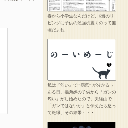
1/2【想像力の足りない人】嫁の家事が足りないから注意したら泣かれた。なんで泣くの？俺はどうすればいい？嫁の気持ちが分かる人求む→(嫁の言い分を聞いて)俺が7:3で悪いだろうが
春から小学生なんだけど、6畳のリ
友人の親が営む店で車を購入しただけなのに、友人から「裏切った」と責められるようになった理由が理解できず…
ビングに子供の勉強机置くのって無
理だよね
人のものだろうがなんだろうがすぐに捨てる糞ウトメが二泊三日で旅行へ。私は糞ウトメ関係の物をまとめて捨て、金目のものは売り払ったｗｗｗ
イラっとしたので…
妹は綺麗な容姿のおかげで寄ってくる男が多かった。妹が結婚相手にと決めたA男は上辺は善良な人間だったが中身は糞だった…それが分かったのは妹が交通事故で亡くなってからだ…
私は『匂い』で “病気” が分かる→
ある日、義弟嫁の子供から「ガンの
匂い」がし始めたので、夫経由で
「ガンではないか」と伝えたら怒っ
て絶縁、その結果・・・