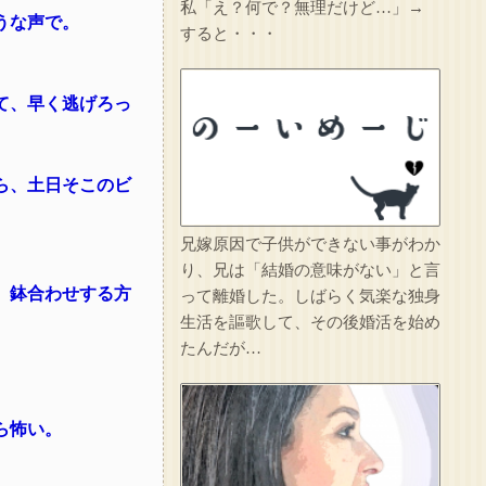
私「え？何で？無理だけど…」→
うな声で。
すると・・・
て、早く逃げろっ
ら、土日そこのビ
兄嫁原因で子供ができない事がわか
り、兄は「結婚の意味がない」と言
、鉢合わせする方
って離婚した。しばらく気楽な独身
生活を謳歌して、その後婚活を始め
たんだが…
ら怖い。