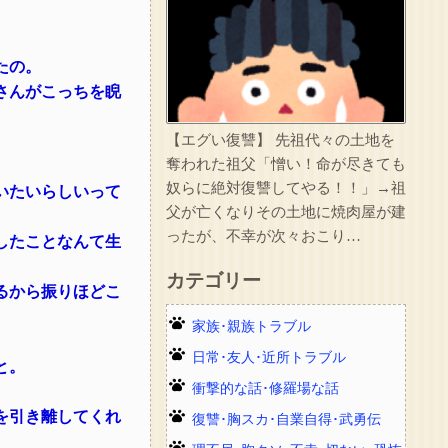
たの。
さんがこっちを睨
【エグい復讐】 先祖代々の土地を
奪われた祖父「憎い！命が尽きても
奴らに絶対復讐してやる！！」→祖
いたいらしいって
父が亡くなりその土地に焼肉屋が建
ったが、不幸が次々おこり…
したことなんて生
カテゴリー
るから振りほどこ
家族･親族トラブル
日常･友人･近所トラブル
と。
衝撃的な話･修羅場な話
を引き離してくれ
復讐･胸スカ･自業自得･武勇伝