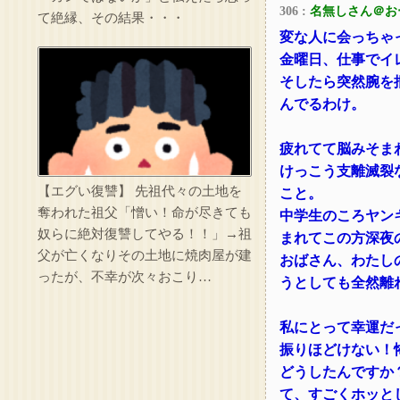
306 :
名無しさん＠お
て絶縁、その結果・・・
変な人に会っちゃ
金曜日、仕事でイ
そしたら突然腕を
んでるわけ。
疲れてて脳みそま
けっこう支離滅裂
【エグい復讐】 先祖代々の土地を
こと。
奪われた祖父「憎い！命が尽きても
中学生のころヤン
奴らに絶対復讐してやる！！」→祖
まれてこの方深夜
父が亡くなりその土地に焼肉屋が建
おばさん、わたし
ったが、不幸が次々おこり…
うとしても全然離
私にとって幸運だ
振りほどけない！
どうしたんですか
て、すごくホッと