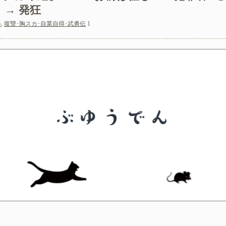
 → 発狂
ル
,
復讐･胸スカ･自業自得･武勇伝
1
が危篤になっても「会いに行かない」と言った
は素手で握ってた
ー？置いといてくれるだけでいいからー」私（置いとくだけ？）→