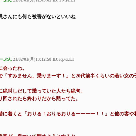
ーぷん
21/02/01(月)12:43:03 ID:YN.fe.L1
員さんにも何も被害がないといいね
ーぷん
21/02/01(月)13:12:58 ID:cq.vz.L1
に会ったわ。
で「すみません、乗りまーす！」と20代前半くらいの若い女の
に絶叫しだして乗っていた人たち絶句。
り回されたら終わりだから黙ってた。
階に着くと「おりる！おりるおりるーーーー！！」と他の客や