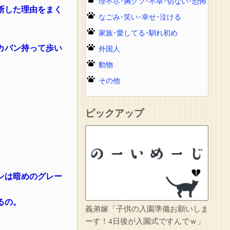
理不尽･胸クソ･不幸･切ない･恐怖
断した理由をまく
なごみ･笑い･幸せ･泣ける
家族･愛してる･馴れ初め
カバン持って歩い
外国人
動物
その他
ピックアップ
ンは暗めのグレー
るの。
義弟嫁「子供の入園準備お願いしま
ーす！4日後が入園式ですんでｗ」