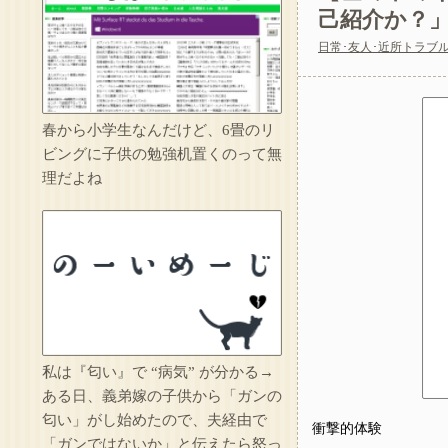
己紹介か？」
日常･友人･近所トラブ
俺を嫌う義娘は、母
春から小学生なんだけど、6畳のリ
私の母親はおにぎり
ビングに子供の勉強机置くのって無
理だよね
託児ママ「暇でしょ
私は『匂い』で “病気” が分かる→
ある日、義弟嫁の子供から「ガンの
匂い」がし始めたので、夫経由で
衝撃的体験
「ガンではないか」と伝えたら怒っ