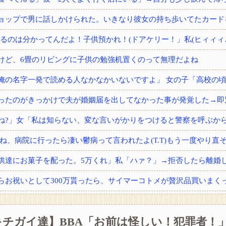
けど、6畳のリビングに子供の勉強机置くのって無理だよね
供達にお菓子を配った。5万くれ」私「ハァ？」→拒否したら離婚しよ
チガイ達】BBA「お前は怪しい！犯罪者！」
から内臓の一つをもらった。すると術後不思議な現象が…家族「気