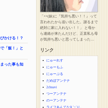
「××(妹)に『気持ち悪い！！』って
言われたから追い出した。謝るまで
絶対に家に入れない！！」 と母か
ら連絡が来たんだけど、正直私も母
呼びかける！？
が気持ち悪いと思ってしまった…
ので「飯！」と
リンク
にゅーれす
決まった事も知
にゅーもふ
にゅーぷる
だめぽアンテナ
2chnavi
つーアンテナ
のーアンテナ
ライフあんてなJ( 'ｰ`)し