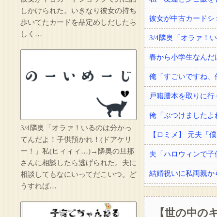
しかけられた。いきなり彼女の持ち
歩いてたカードを品定めしだしたら
しく…
春から小学生なんだ
3/4隣奥「オラァ！いるのは分かっ
てんだよ！子供預かれ！(ドアケリ
ー！」私(ヒィィィ…)→隣奥の旦那
夫「ハロウィンで子
さんに相談したら逃げられた。夫に
相談してもなにいってだこいつ。ど
うすれば…
【世の中のキ
手術を受けてドナー