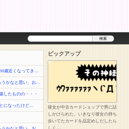
ピックアップ
結婚して2年経った頃に夫が事故で他界した。3回忌の時、義実家に結婚を勧められたり30歳近くなってきて、このままでいいのかなとぼんやり思っていると・・・？
私「友達と夕ご飯を食べて帰る」彼「2人でよく行く店にいる」→自分も少し飲んで帰ろうかなと思い、お店に顔を出したら・・・
築したものの・・・
とになったけど…
彼女が中古カードショップで男に話
しかけられた。いきなり彼女の持ち
歩いてたカードを品定めしだしたら
しく…
私「友達と夕ご飯を食べて帰る」彼「2人でよく行く店にいる」→自分も少し飲んで帰ろうかなと思い、お店に顔を出したら・・・