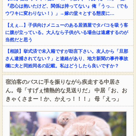
『恋心は抱いたけど、関係は持ってない』俺「うっ…（でも
ウワキに変わりない！）」→嫁の堂々とする態度に…
【えぇ…】子供向けメニューのある居酒屋でタバコを吸う客
に腹が立っている。大人なら子供がいる場合は遠慮するのが
当然だと思う
【相談】挙式済で未入籍ですが助言下さい。友人から「旦那
さん逮捕されてない？」と連絡があり、地方新聞の事件事故
欄に夫と同姓同名の記載。私はどうしたら良いですか？
宿泊客のバスに手を振りながら疾走する中居さ
ん。母「すげぇ情熱的な見送りだ」 中居「お、お
きゃくさまー！か、かえっ！！！」 母「えっ」