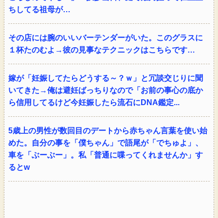
ちしてる祖母が…
その店には腕のいいバーテンダーがいた。このグラスに
１杯たのむよ→彼の見事なテクニックはこちらです…
嫁が「妊娠してたらどうする～？ｗ」と冗談交じりに聞
いてきた→俺は避妊ばっちりなので「お前の事心の底か
ら信用してるけど今妊娠したら流石にDNA鑑定...
5歳上の男性が数回目のデートから赤ちゃん言葉を使い始
めた。自分の事を「僕ちゃん」で語尾が「でちゅよ」、
車を「ぶーぶー」。私「普通に喋ってくれませんか」す
るとw