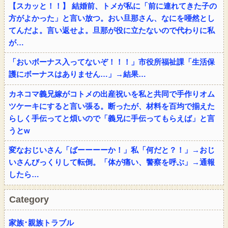
【スカッと！！】 結婚前、トメが私に「前に連れてきた子の
方がよかった」と言い放つ。おい旦那さん、なにを唖然とし
てんだよ。言い返せよ。旦那が役に立たないので代わりに私
が…
「おいボーナス入ってないぞ！！！」市役所福祉課「生活保
護にボーナスはありません…」→結果…
カネコマ義兄嫁がコトメの出産祝いを私と共同で手作りオム
ツケーキにすると言い張る。断ったが、材料を百均で揃えた
らしく手伝ってと煩いので「義兄に手伝ってもらえば」と言
うとw
変なおじいさん「ばーーーーか！」私「何だと？！」→おじ
いさんびっくりして転倒。「体が痛い、警察を呼ぶ」→通報
したら…
Category
家族･親族トラブル