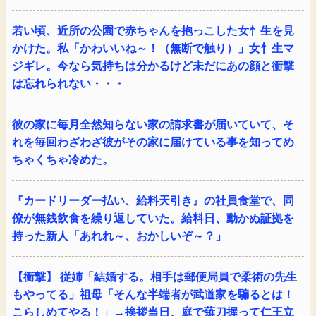
若い頃、近所の公園で赤ちゃんを抱っこした女忄生を見
かけた。私「かわいいね～！（無断で触り）」女忄生マ
ジギレ。今なら気持ちは分かるけど未だにあの顔と衝撃
は忘れられない・・・
彼の家に毎月全然知らない家の請求書が届いていて、そ
れを毎回わざわざ彼がその家に届けている事を知ってめ
ちゃくちゃ冷めた。
『カードリーダー払い、給料天引き』の社員食堂で、同
僚が無銭飲食を繰り返していた。給料日、動かぬ証拠を
持った新人「あれれ～、おかしいぞ～？」
【衝撃】 従姉「結婚する。相手は郵便局員で柔術の先生
もやってる」祖母「そんな半端者が武道家を騙るとは！
こらしめてやる！」→挨拶当日、庭で薙刀握って仁王立