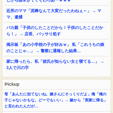
しから請求きてくそわろあーｗｗｗ
近所のママ「泥棒なんて大変だったわねぇ～」 → マ
マ、逮捕
バカ親「子供のしたことだから！子供のしたことだか
ら！」 → 店長、バッサり処す
掲示板「あの小学校の子が好みｗ」 私「これうちの娘
のことじゃ…」 → 警察に通報した結果…
家に帰ったら、私「彼氏が知らない女と寝てる…」 →
3人で川の字
Pickup
母「あんたに似てないね。嫁さんにそっくりだよ」俺「俺の
子じゃないかもな。どーでもいい」→ 嫁から「実家に帰る」
と言われたんだが…