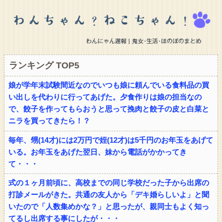
ランキング TOP5
娘が学年末試験間近なのでいつも娘に頼んでいる食料品の買
い出しを代わりに行ってあげた。夕食作りは娘の担当なの
で、餃子を作ってもらおうと思って挽肉と餃子の皮と白菜と
ニラを買ってきたら！？
毎年、甥(14才)には2万円で姪(12才)は5千円のお年玉をあげて
いる。お年玉をあげた翌日、妹から電話がかかってき
て・・・
式の１ヶ月前頃に、高校までの同じ学校だった子から出席の
打診メールがきた。共通の友人から「デキ婚らしいよ」と聞
いたので「人数集めかな？」と思ったが、親同士もよく知っ
てるし出席する事にしたが・・・