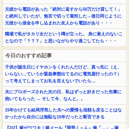
元彼から電話があった「絶対に返すから50万だけ貸して！」
と絶叫していたが、無言で切って着拒した→後日同じように
元彼から借金を申し込まれた友人から電話があり・・・
職場で私がタカリ女だという噂が立った。 身に覚えのないこ
となので「？？？」と思いながらやり過ごしてたら・・・
今日のおすすめ記事
子供が誕生日にイヤホンをくれたんだけど、真っ先に（え、
いらない…ていうか緊急事態出てるのに電気屋行ったの？）
って考えてしまってお礼を言えないでいたら…
夫にプロポーズされた次の日、私はずっと好きだった先輩に
抱いてもらった → そして今、なんと。。
15年かけても結局浮気した夫への愛情も信頼も戻ることはな
かったから自分には無駄な15年だったと断言できる
【2/2】嫁がウワキ！嫁メール『間男く～ん』俺「…」→嫁