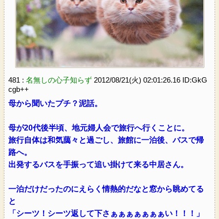
481 :
名無しの心子知らず
2012/08/21(火) 02:01:26.16 ID:GkG
cgb++
母から聞いたプチ？泥話。
母が20代後半頃、地元婦人会で旅行へ行くことに。
旅行自体は和気藹々と過ごし、旅館に一泊後、バスで帰
路へ。
出発するバスを手振って追い掛けて来る中居さん。
一泊だけだったのにえらく情熱的だなと窓から眺めてる
と
「シーツ！シーツ返して下さぁぁぁぁぁぁぁい！！！」