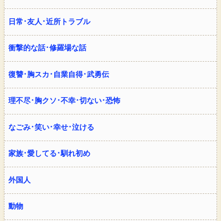
日常･友人･近所トラブル
衝撃的な話･修羅場な話
復讐･胸スカ･自業自得･武勇伝
理不尽･胸クソ･不幸･切ない･恐怖
なごみ･笑い･幸せ･泣ける
家族･愛してる･馴れ初め
外国人
動物