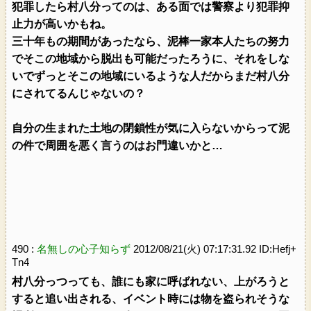
犯罪したら村八分ってのは、ある面では警察より犯罪抑
止力が高いかもね。
三十年もの期間があったなら、泥棒一家本人たちの努力
でそこの地域から脱出も可能だったろうに、それをしな
いでずっとそこの地域にいるような人だからまだ村八分
にされてるんじゃないの？
自分の生まれた土地の閉鎖性が気に入らないからって泥
の件で周囲を悪く言うのはお門違いかと…
490 :
名無しの心子知らず
2012/08/21(火) 07:17:31.92 ID:Hefj+
Tn4
村八分っつっても、誰にも家に呼ばれない、上がろうと
すると追い出される、イベント時には物を盗られそうな